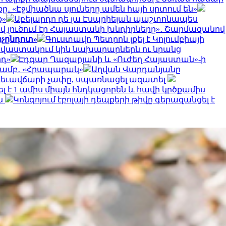
․ «Էջմիածնա սյուները ամեն հայի սրտում են»
ք»
Աբելարդո դե լա Էսպրիելան պաշտոնապես
ով լուծում էր Հայաստանի խնդիրները»․ Շարմազանով
ոչընդոտ»
Գուստավո Պետրոն լքել է Կոլումբիայի
 վաստակում կին նախարարներն ու նրանց
րդ»
Էդգար Ղազարյանի և «Ուժեղ Հայաստան»-ի
տմամբ․ «Հրապարակ»
Աղվան Վարդանյանը
արգեւավճարի չափը, սպառնացել ազատել
ել է 1 ամիս միայն հնդկացորեն և հավի կրծքամիս
ն
Կոնգոյում էբոլայի դեպքերի թիվը գերազանցել է