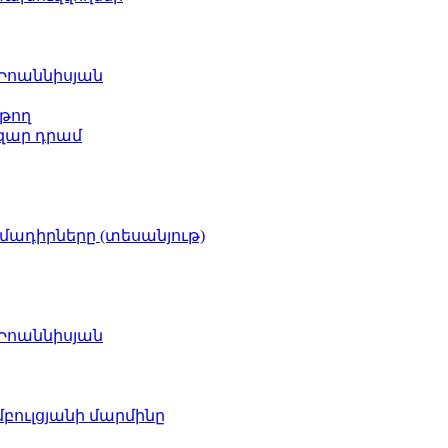
 Իոաննիսյան
թող
ազար դրամ
իմադիրները (տեսանյութ)
 Իոաննիսյան
բուլցյանի մարմինը