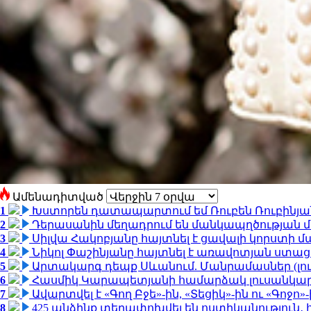
Ամենադիտված
1
Խստորեն դատապարտում եմ Ռուբեն Ռուբինյանի
2
Դերասանին մեղադրում են մանկապղծության մե
3
Սիլվա Հակոբյանը հայտնել է ցավալի կորստի մ
4
Նիկոլ Փաշինյանը հայտնել է առավոտյան ստ
5
Արտակարգ դեպք Սևանում. Մանրամասներ (լո
6
Հասմիկ Կարապետյանի համարձակ լուսանկարն
7
Ավարտվել է «Գող Բջե»-ին, «Տեցիկ»-ին ու «Գոջ
8
425 անձինք տեղափոխվել են ոստիկանություն․