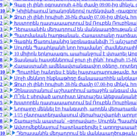
9
Գազ չի լինի օգոստոսի 4-ին ժամը 09:00-ից մինչև 
10
Կիլիկիայում կրակոցներով ուղեկցված «ռազբ
1
Ջուր չի լինի հուլիսի 28-ին ժամը 07.00-ից մինչև հո
2
Խստորեն դատապարտում եմ Ռուբեն Ռուբինյանի
3
Դերասանին մեղադրում են մանկապղծության մե
4
Պատմական հաղթանակ․ Հայաստանը դարձավ 
5
Գագիկ Ծառուկյանից կբռնագանձվի 75 անշարժ գո
6
Սուրեն Պապիկյանի նոր հրամանը՝ ժամկետային
7
10 միլիոն երկրպագու պահանջում է վտարել Արգ
8
Տասնյակ հասցեներում ջուր չի լինի՝ հուլիսի 15-ին
9
Հայաստանի ամենավտանգավոր օձերը. որտեղ
10
Պուտինը հանդես է եկել հայտարարությամբ. Խո
1
Սոչի մեկնող ինքնաթիռը ճանապարհին անցկացրե
2
Ջուր չի լինի հուլիսի 28-ին ժամը 07.00-ից մինչև հո
3
Չինաստանում աշխարհում առաջին անգամ մա
4
Ո՞րն է սիրված արտիստ Արտաշես Ալեքսանյա
5
Խստորեն դատապարտում եմ Ռուբեն Ռուբինյանի
6
Նորայրը մեկնել էր հանգստի, արդեն վերադառն
7
1/15 ընտրատեղամասում վերահաշվարկի արդյուն
8
Շառաչուն ապտակ՝ «զորավար» Սուրեն Պապի
9
Ավտոմեքենայում հայտնաբերվել է առողջապահ
10
Դերասանին մեղադրում են մանկապղծության մե