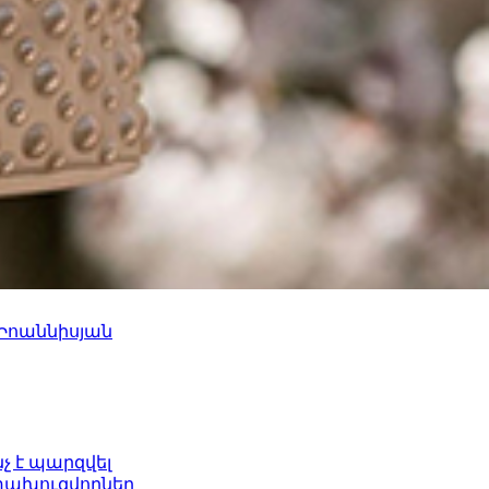
 Իոաննիսյան
նչ է պարզվել
ետախուզվողներ