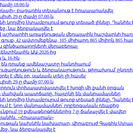
ժամը 18:00-ն
որկայի» բացառիկ տեսանյութ է հրապարակվել
ւլիսի 29-ը ժամը 07.00-ն
 կողմից Ստամբուլում թուրք տեսած լինելը. Դանիել
ջ․ նա ձերբակալվել է
աշխարհի առաջնության մեդալային հաշվարկի հաղ
ւյք, 42 ավտոմեքենա, 105 միլիարդ 865 միլիոն 865 հ
 զինծառայողների վերաբերյալ
ենտինային ԱԱ-2026-ից
 և 16-ին
 են դրանք ամենաշատը հանդիպում
ւզարկություն և ձերբակալություն․ թիրախում՝ ընդդ
լ է մեկ օր, սակայն տեղ չի հասել
ւլիսի 29-ը ժամը 07.00-ն
րդուն փոխպատվաստվել է խոզի մի քանի օրգան
նի մահվան պատճառը. հայտնի են մանրամասներ
 կողմից Ստամբուլում թուրք տեսած լինելը. Դանիել
ում է. նոր մանրամասներ՝ ողբերգական դեպքից
քում 19 քվեաթերթիկներից 7-ը ճանաչվել է վավեր
կյանին․ «Հրապարակ»
ության նախկին նախարար, վիրաբույժ Գագիկ Ստամ
ջ․ նա ձերբակալվել է