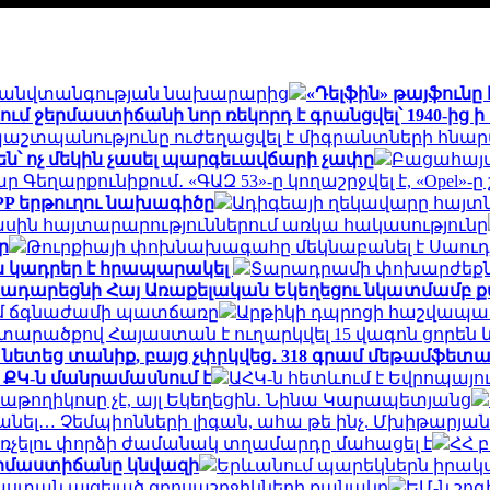
ին անվտանգության նախարարից
«Դելֆին» թայֆունը
ում ջերմաստիճանի նոր ռեկորդ է գրանցվել՝ 1940-ից
​պաշտպանությունը ուժեղացվել է միգրանտների հնա
են՝ ոչ մեկին չասել պարգեւավճարի չափը
Բացահայտ
ր Գեղարքունիքում․ «ԳԱԶ 53»-ը կողաշրջվել է, «Opel»-ը
IPP երթուղու նախագիծը
Ադիգեայի ղեկավարը հայտն
ասին հայտարարություններում առկա հակասությունը
ր
Թուրքիայի փոխնախագահը մեկնաբանել է Սաուդ
-ն կադրեր է հրապարակել
Տարադրամի փոխարժեքնե
ը դադարեցնի Հայ Առաքելական Եկեղեցու նկատմամբ
րում ճգնաժամի պատճառը
Արթիկի դպրոցի հաշվապա
արածքով Հայաստան է ուղարկվել 15 վագոն ցորեն 
նետեց տանիք, բայց չփրկվեց․ 318 գրամ մեթամֆետա
․ ՔԿ-ն մանրամասնում է
ԱՀԿ-ն հետևում է Եվրոպայո
աթողիկոսը չէ, այլ Եկեղեցին․ Նինա Կարապետյանց
անել… Չեմպիոնների լիգան, ահա թե ինչ. Մխիթարյան
ռչելու փորձի ժամանակ տղամարդը մահացել է
ՀՀ 
երմաստիճանը կնվազի
Երևանում պարեկներն իրակա
յաստան այցելած զբոսաշրջիկների քանակը
ԵՄ-ն շո