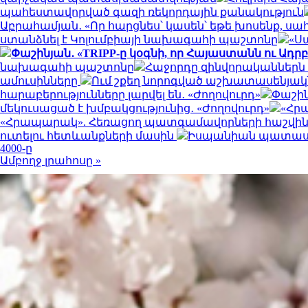
պահեստավորված գազի ռեկորդային քանակություն
Աբրահամյան․ «Որ հարցնես՝ կասեն՝ եթե խոսենք, ս
ստանձնել է Կոլումբիայի նախագահի պաշտոնը
«Ս
Փաշինյան․ «TRIPP-ը կօգնի, որ Հայաստանն ու Ադ
նախագահի պաշտոնը
Հաջորդը զինվորականներն
ամուսինները
Ում շքեղ նորոգված աշխատասենյակն 
հարաբերությունները լարվել են․ «Ժողովուրդ»
Փաշին
մեկուսացած է խմբակցությունից․ «Ժողովուրդ»
«Հրա
«Հրապարակ». Հեռացող պատգամավորների հաշվին 5
ուտելու հետևանքների մասին
Իսպանիան պատասխա
4000-ը
Ամբողջ լրահոսը »