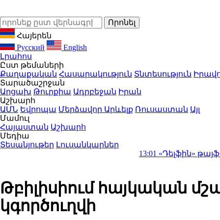
Հայերեն
Русский
English
Լրահոս
Ըստ թեմաների
Քաղաքական
Հասարակություն
Տնտեսություն
Իրավո
Տարածաշրջան
Արցախ
Թուրքիա
Ադրբեջան
Իրան
Աշխարհ
ԱՄՆ
Եվրոպա
Մերձավոր Արևելք
Ռուսաստան
Այլ
Մամուլ
Հայաստան
Աշխարհ
Մեդիա
Տեսանյութեր
Լուսանկարներ
13:01
«Դելֆին» թայֆունը հարվ
Թբիլիսիում հայկական մշ
կգործուղվի