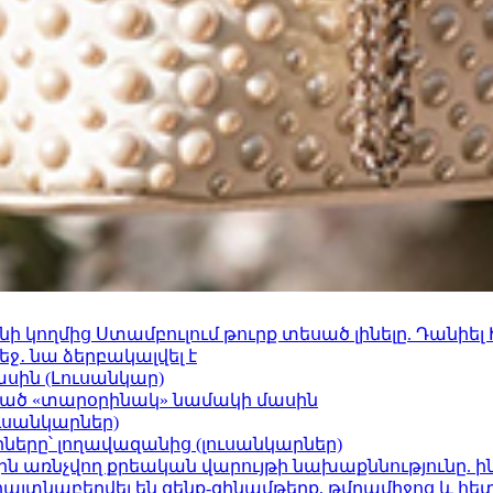
 կողմից Ստամբուլում թուրք տեսած լինելը. Դանիել
ջ․ նա ձերբակալվել է
ասին (Լուսանկար)
ացած «տարօրինակ» նամակի մասին
ւսանկարներ)
երը՝ լողավազանից (լուսանկարներ)
ո»-ին առնչվող քրեական վարույթի նախաքննությունը. ի
 հայտնաբերվել են զենք-զինամթերք, թմրամիջոց և հ