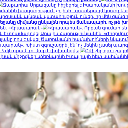
Զաքարիա Սրբազանը հիշեցրել է Իսահակյանի խոսքը
ահմանին խաղաղություն չի լինի, պատերազմ կսադրեն
արգսյանն այնքան վստահություն ուներ, որ մեկ զանգ
րբեջանը միմյանց ընկալեն որպես ճանապարհ, ոչ թե խ
 են․ «Հրապարակ»
«Հրապարակ». Որքան գումար են
է տրամադրվել Արայիկ Հարությունյանին. «Ժողովու
յանը որս է սկսել Ծառուկյանի համախոհների նկա
պարակ». Խիստ զգուշացրել են՝ ոչ մեկին չասել պ
 մլն դրամ գումար է փոխանցվել
Բժիշկը զգուշացր
ն միջոցներ կձեռնարկի Իտալիայի հետ սահմանի