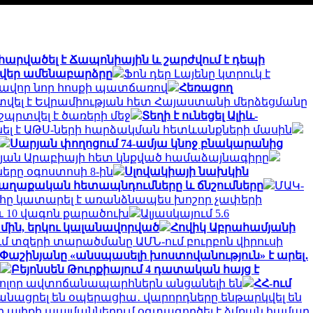
 հարվածել է Ճապոնիային և շարժվում է դեպի
 ի վեր ամենաբարձրը
Ֆոն դեր Լայենը կտրուկ է
րավոր նոր հոսքի պատճառով
Հեռացող
վել է Եվրամիության հետ Հայաստանի մերձեցմանը
 շպրտվել է ծառերի մեջ
Տեղի է ունեցել Ալիև-
ել է ԱԹՍ-ների հարձակման հետևանքների մասին
Սարյան փողոցում 74-ամյա կնոջ բնակարանից
յան Արաբիայի հետ կնքված համաձայնագիրը
րը օգոստոսի 8-ին
Սլովակիայի նախկին
 քաղաքական հետապնդումները և ճնշումները
ՄԱԿ-
հը կատարել է առանձնապես խոշոր չափերի
և 10 վագոն քարածուխ
Ալյասկայում 5.6
մին, երկու կալանավորված
Հովիկ Աբրահամյանի
ւմ տզերի տարածմանը ԱՄՆ-ում բուրբոն վիրուսի
Փաշինյանը «անսպասելի խոստովանություն» է արել․
Բեյոնսեն Թուրքիայում 4 դատական հայց է
բոլոր ավտոճանապարհներն անցանելի են
ՀՀ-ում
նացրել են օպերացիա․ վարորդները ենթարկվել են
գի ալիքի պայմաններում օգտագործել է ձմռան համար