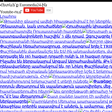
Հետևե՛ք Euromedia24-ին
Youtube-ում`
Լրահոս
Թրամփը գնալով ավելի հիասթափվում է իր ներք
Չինաստան․ կան տուժածներ
Հյուսիսային կիսագնդ
արտահայտվել Ռուսաստանի հասցեին
Սեուտայի ​
պատգամավորների հաշվին՝ 5 մլն դրամ. Զգուշացրել 
Ռուսաստանի հնարավոր պատասխանը
Խոշոր վթա
Փաշինյան հեռախոսազրույց․ օրակարգում եղել է TR
Փաշինյանին մատնանշել են ԵՄ-ին անդամակցելու մ
գողացել են 165 հազար դոլարի ոսկի և 10 հազար դոլա
Ինչպես են ձերբակալում Արգամ Աբրահամյանին. ՔԿ
ղեկավարները պահանջում են, որ Նիկոլ Փաշինյան
ում Կուբայի մշտական ​​ներկայացուցիչը նշել է երկ
հափշտակություն. ՀԿԿ
Ռուսաստանից Ադրբեջանի տ
մագնիտուդով երկրաշարժ է տեղի ունեցել
Փաթեթը 
որդուն մեղադրում են սպանություն պատվիրելու մեջ
հայտնաբերումից հետո
Այս գործընթացի թիրախը Կ
ու՞մ է նա մեղադրում
Շատ բաներ կարող էի ավելին 
ներկայացրել
Մարոկկոյից Սեուտա պարապլանով թ
Առաջիկա օրերին սպասվում է անձրև և ամպրոպ․ ջ
վարչական պատասխանատվության
Հուլիսին Հա