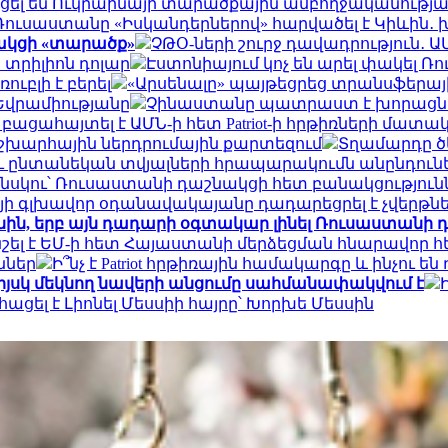
ցել են Ուկրաինայի տարածքային ամբողջականությ
Ռուսաստանը «Իսկանդերներով» հարվածել է Կիևին․ խո
նակցի «տարածք»
ՉԹՕ-ների շուրջ դավադրություն․ 
 տրիլիոն դոլար
Էստոնիայում կոչ են արել փակել 
ւբլի է բերել
«Արսենալը» պայթեցրեց տրանսֆերային 
Եվրամիությանը
Չինաստանը պատրաստ է խորացն
ն բացահայտել է ԱՄՆ-ի հետ Patriot-ի հրթիռների մ
շխարհային ներդրումային քարտեզում
Տղամարդը ծե
ւ ընտանեկան տվյալների հրապարակումն անընդունե
ենսկու՝ Ռուսաստանի դաշնակցի հետ բանակցություն
յի գլխավոր օդանավակայանը դադարեցրել է չվերթն
ին, երբ այն դադարի օգտակար լինել Ռուսաստանի դ
ել է ԵՄ-ի հետ Հայաստանի մերձեցման հնարավոր 
ններ
Ի՞նչ է Patriot հրթիռային համակարգը և ինչո
իյսկ մեկնող նավերի անցումը սահմանափակվում է
ացել է Լիոնել Մեսսիի հայրը՝ Խորխե Մեսսին