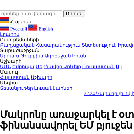
Հայերեն
Русский
English
Լրահոս
Ըստ թեմաների
Քաղաքական
Հասարակություն
Տնտեսություն
Իրավո
Տարածաշրջան
Արցախ
Թուրքիա
Ադրբեջան
Իրան
Աշխարհ
ԱՄՆ
Եվրոպա
Մերձավոր Արևելք
Ռուսաստան
Այլ
Մամուլ
Հայաստան
Աշխարհ
Մեդիա
Տեսանյութեր
Լուսանկարներ
22:24
Կարևոր չի ով ինչ ձեռք բ
Մակրոնը առաջարկել է օտ
ֆինանսավորել ԵՄ բյուջեն