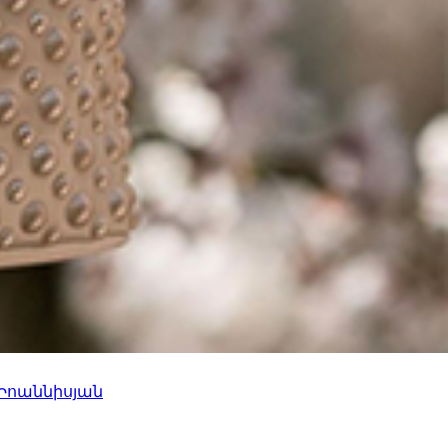
 Իոաննիսյան