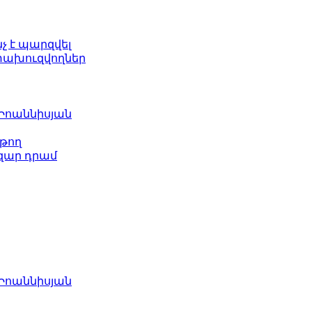
նչ է պարզվել
ետախուզվողներ
 Իոաննիսյան
թող
ազար դրամ
 Իոաննիսյան