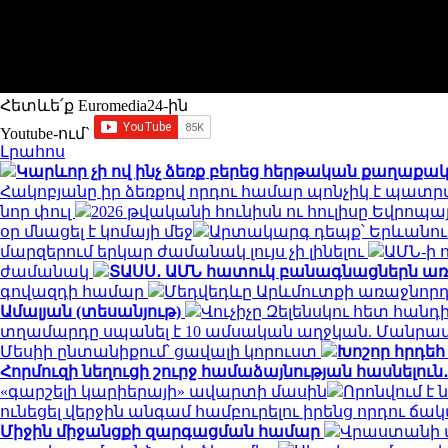
Հետևե՛ք Euromedia24-ին
Youtube-ում`
Լրահոս
Կարևոր չի ով ինչ ձեռք բերեց հերթական քաղաքա
Հակոբյանը իր ձեռքով որդու համար պոնչիկ է պատ
նոր փուլ
2026 թվականի հունիսն ու հուլիսը Եվրո
օր մնացել է կոմայի մեջ
Արտակարգ դեպք՝ Երևանում․
մարզերում երկար ժամանակ լույս չի լինելու
ԱՄՆ-ի 
ժամանակ
ՏԱՍՍ․ ԱՄՆ հատուկ բանագնացներն առաջ
գովազդի համար
Մեդվեդևը Արևմուտքի առաջնորդն
Ամալյան (տեսանյութ)
Վուչիչը Զելենսկու հետ հա
տղամարդը սպանել է 10 ամսական աղջկան. Մանրա
Մեսիի ընտանիքում՝ ցավալի կորուստ
Խոշոր հրդեհ
Հորմուզի նեղուցի շուրջ համաձայնության հասնելուն
«գարշելի կարիերայի» ավարտի մասին
Որոնվում է
ունեցել վերջին անգամ համբուրելու իրենց որդու 
Միջին միջանցքի զարգացման համար
Վրաստանի վ