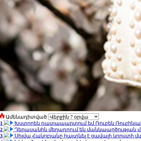
Ամենադիտված
1
Խստորեն դատապարտում եմ Ռուբեն Ռուբինյանի
2
Դերասանին մեղադրում են մանկապղծության մե
3
Սիլվա Հակոբյանը հայտնել է ցավալի կորստի մ