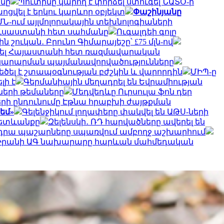
անը
Պուտինը կարող է փորձել ստուգել ՆԱՏՕ-ի
ցվել է երկու կարևոր օբյեկտ
Փաշինյանը
ԱՄՆ-ում այլմոլորակային տեխնոլոգիաների
Ռուսաստանի հետ սահմանը
Ուգալդեի գոլը
շուկան․ Բրունո Գիմարայեշը՝ £75 մլն-ով
ել Հայաստանի հետ ռազմավարական
ատակարարման պայմանավորվածությունները
ծել է շտապօգնության բժշկին և վարորդին
ՄԻՊ-ը
լի է
Գերմանիային մեղադրել են Եվրամիության
ների թեմաները
Մեդվեդևը Ուրսուլա ֆոն դեր
երի ընդունումը Էթնա հրաբխի ժայթքման
եմ»
Գելենջիկում լողափերը փակվել են ԱԹՍ-ների
հետևանքը
Զելենսկի․ ՌԴ հարվածները ավերել են
ւ են դրա պաշարները սպառվում ամբողջ աշխարհում
Իրանի ԱԳ նախարարը հարևան մահմեդական