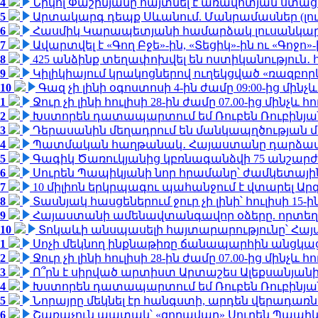
4
Նիկոլ Փաշինյանը հայտնել է առավոտյան ստ
5
Արտակարգ դեպք Սևանում. Մանրամասներ (լո
6
Հասմիկ Կարապետյանի համարձակ լուսանկարն
7
Ավարտվել է «Գող Բջե»-ին, «Տեցիկ»-ին ու «Գոջ
8
425 անձինք տեղափոխվել են ոստիկանություն․
9
Կիլիկիայում կրակոցներով ուղեկցված «ռազբո
10
Գազ չի լինի օգոստոսի 4-ին ժամը 09:00-ից մինչև
1
Ջուր չի լինի հուլիսի 28-ին ժամը 07.00-ից մինչև հո
2
Խստորեն դատապարտում եմ Ռուբեն Ռուբինյանի
3
Դերասանին մեղադրում են մանկապղծության մե
4
Պատմական հաղթանակ․ Հայաստանը դարձավ 
5
Գագիկ Ծառուկյանից կբռնագանձվի 75 անշարժ գո
6
Սուրեն Պապիկյանի նոր հրամանը՝ ժամկետային
7
10 միլիոն երկրպագու պահանջում է վտարել Արգ
8
Տասնյակ հասցեներում ջուր չի լինի՝ հուլիսի 15-ին
9
Հայաստանի ամենավտանգավոր օձերը. որտեղ
10
Տոկաևի անսպասելի հայտարարությունը՝ Հայ
1
Սոչի մեկնող ինքնաթիռը ճանապարհին անցկացրե
2
Ջուր չի լինի հուլիսի 28-ին ժամը 07.00-ից մինչև հո
3
Ո՞րն է սիրված արտիստ Արտաշես Ալեքսանյա
4
Խստորեն դատապարտում եմ Ռուբեն Ռուբինյանի
5
Նորայրը մեկնել էր հանգստի, արդեն վերադառն
6
Շառաչուն ապտակ՝ «զորավար» Սուրեն Պապի