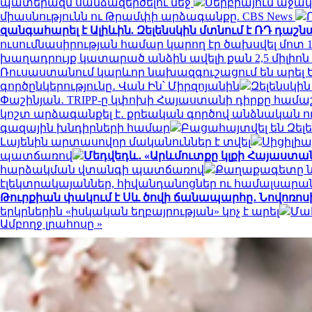
պատերազմ սանձազերծելու մեջ
Սերբիայում աջակ
միասնությունն ու Թրամփի արձագանքը. CBS News
զանգահարել է Ալիևին. Զելենսկին մտնում է ՌԴ դաշ
ուսումնասիրության համար կարող էր ծախսվել մոտ 1
խաղադրույք կատարած անձին ավելի քան 2,5 միլիոն ռո
Ռուսաստանում կարևոր նախազգուշացում են արել 
գործընկերությունը․ Վան Ին՝ Միրզոյանին
Զելենսկի
Փաշինյան․ TRIPP-ը կփոխի Հայաստանի դիրքը համա
կոշտ արձագանքել է․ քրեական գործով անձնական ո
գազային խնդիրների համար
Բացահայտվել են Զել
Լայենին արտասովոր մականուններ է տվել
Սիցիլիա
պատճառով
Մեդվեդև․ «Արևմուտքը կլքի Հայաստան
հարձակման վտանգի պատճառով
Քաղաքագետը նշ
էլեկտրակայաններ, հիվանդանոցներ ու համալսարա
Թուրքիան փակում է Սև ծովի ճանապարհը․ Նովոռոս
երկրներին «իսկական եղբայրության» կոչ է արել
Մահ
Ամբողջ լրահոսը »