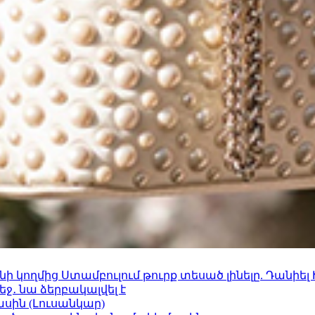
 կողմից Ստամբուլում թուրք տեսած լինելը. Դանիել
ջ․ նա ձերբակալվել է
ասին (Լուսանկար)