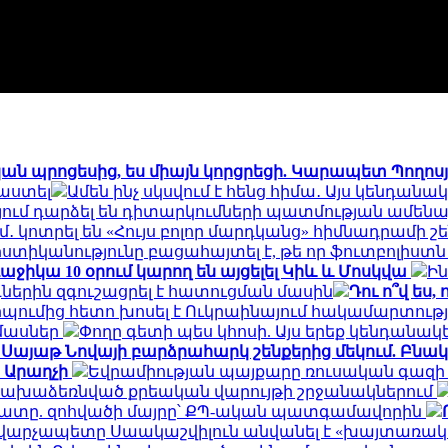
կան պրոցեսից, ես միայն կորցրեցի. Կարապետ Պողո
րաստել
Ամեն ինչ սկսվում է հենց հիմա․ Այս կենդան
պայում դարձել են դիտարկումների պատմության ամեն
 կոտրել են «Հույս բոլոր մարդկանց» հիմնադրամի 
ոստիկանությունը բացահայտել է, թե որ ֆուտբոլիստ
իկա 10 օրում կարող են այցելել Կիև և Մոսկվա
Ին
երին զգուշացրել է հատուցման մասին
Դու ո՞վ ես
նդիպումից հետո խոսել է Ուկրաինայում հակամարտո
մասներ
Փողը գետի պես կհոսի. Այս երեք կենդան
 Սայաթ Նովայի բարձրահարկ շենքերից մեկում. Բնակ
․ Արաղչի
Եվրամիության պայքարը ռուսական գազի 
 նախաձեռնված քրեական վարույթի շրջանակներում
ճակատը. զոհվածի մայրը՝ ՔՊ-ական պատգամավորին
արչապետը Սաակաշվիլուն անվանել է «խայտառակ 