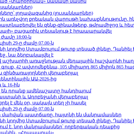
ացած «տարօրինակ» նամակի մասին
ւսանկարներ)
երը՝ լողավազանից (լուսանկարներ)
ո»-ին առնչվող քրեական վարույթի նախաքննությունը. ի
 հայտնաբերվել են զենք-զինամթերք, թմրամիջոց և հ
րկայի» բացառիկ տեսանյութ է հրապարակվել
 ժամը 18:00-ն
ւլիսի 29-ը ժամը 07.00-ն
 կողմից Ստամբուլում թուրք տեսած լինելը. Դանիել
ջ․ նա ձերբակալվել է
աշխարհի առաջնության մեդալային հաշվարկի հաղ
ւյք, 42 ավտոմեքենա, 105 միլիարդ 865 միլիոն 865 հ
 զինծառայողների վերաբերյալ
ենտինային ԱԱ-2026-ից
 և 16-ին
 են դրանք ամենաշատը հանդիպում
աստանի և Ադրբեջանի վերաբերյալ
լ է մեկ օր, սակայն տեղ չի հասել
ւլիսի 29-ը ժամը 07.00-ն
նի մահվան պատճառը. հայտնի են մանրամասներ
 կողմից Ստամբուլում թուրք տեսած լինելը. Դանիել
ում է. նոր մանրամասներ՝ ողբերգական դեպքից
կյանին․ «Հրապարակ»