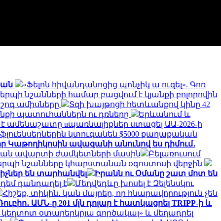
սյան
«Ֆելոն հիվանդանոցից պոնչիկ ա ուզել». Գոռ
ակերպի նշանների համար բացվում է կյանքի բոլորովին
աշոգ ամիսները
Տզի խայթոցի հետևանքով կինը 42
շենքի պատուհաններն ու դռները
Երևանում և
ն է ամենաշատը uպառնալիքներ ստացել ԱԱ-2026-ի
ֆլուենսերներին կտուգանեն $5000 քաղաքական
, որ Կաթողիկոսին ավազանի անունով ես դիմում․
ւթյան ավարտի ժամկետների մասին
Բելառուսում
ակերպի նշանները կհարստանան օգոստոսի վերջին
իչներ են տարհանվել
Իրանն ու Օմանը շատ մոտ են
դեմ դանդաղել է
Մեդվեդևը խոսել է Զելենսկու
Հիշեք, տիկին․ կան մայրեր, որ հնարավորություն չեն
Ռուբիո․ ԱՄՆ-ը 201 մլն դոլար է հատկացրել TRIPP-ի և
կեղտոտ օտարերկրյա գործակալ» և մեղադրել