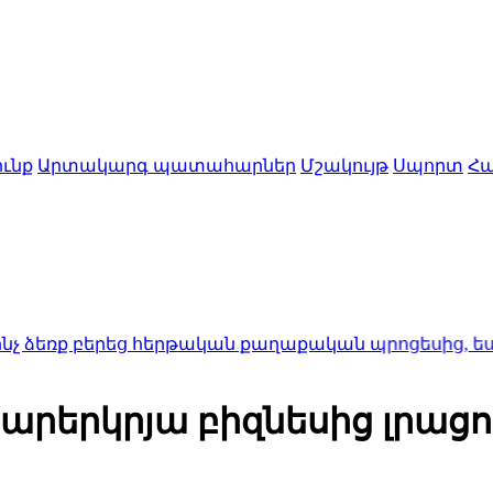
ւնք
Արտակարգ պատահարներ
Մշակույթ
Սպորտ
Հա
երեց հերթական քաղաքական պրոցեսից, ես միայն կո
արերկրյա բիզնեսից լրացո