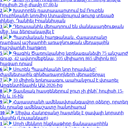
հուլիսի 29-ը ժամը 07.00-ն
2
Խստորեն դատապարտում եմ Ռուբեն
Ռուբինյանի կողմից Ստամբուլում թուրք տեսած
լինելը. Դանիել Իոաննիսյան
3
Դերասանին մեղադրում են մանկապղծության
մեջ․ նա ձերբակալվել է
4
Պատմական հաղթանակ․ Հայաստանը
դարձավ աշխարհի առաջնության մեդալային
հաշվարկի հաղթող
5
Գագիկ Ծառուկյանից կբռնագանձվի 75 անշարժ
գույք, 42 ավտոմեքենա, 105 միլիարդ 865 միլիոն 865
հազար դրամ
6
Սուրեն Պապիկյանի նոր հրամանը՝
ժամկետային զինծառայողների վերաբերյալ
7
10 միլիոն երկրպագու պահանջում է վտարել
Արգենտինային ԱԱ-2026-ից
8
Տասնյակ հասցեներում ջուր չի լինի՝ հուլիսի 15-
ին և 16-ին
9
Հայաստանի ամենավտանգավոր օձերը. որտեղ
են դրանք ամենաշատը հանդիպում
10
Սիլվա Հակոբյանը հայտնել է ցավալի կորստի
մասին (Լուսանկար)
1
Սոչի մեկնող ինքնաթիռը ճանապարհին