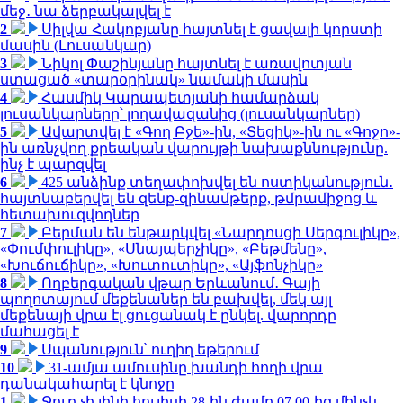
մեջ․ նա ձերբակալվել է
2
Սիլվա Հակոբյանը հայտնել է ցավալի կորստի
մասին (Լուսանկար)
3
Նիկոլ Փաշինյանը հայտնել է առավոտյան
ստացած «տարօրինակ» նամակի մասին
4
Հասմիկ Կարապետյանի համարձակ
լուսանկարները՝ լողավազանից (լուսանկարներ)
5
Ավարտվել է «Գող Բջե»-ին, «Տեցիկ»-ին ու «Գոջո»-
ին առնչվող քրեական վարույթի նախաքննությունը.
ինչ է պարզվել
6
425 անձինք տեղափոխվել են ոստիկանություն․
հայտնաբերվել են զենք-զինամթերք, թմրամիջոց և
հետախուզվողներ
7
Բերման են ենթարկվել «Նարդոսցի Սերգուլիկը»,
«Փումփուլիկը», «Սնայպերչիկը», «Բեթմենը»,
«Խուճուճիկը», «Խուտուտիկը», «Այֆոնչիկը»
8
Ողբերգական վթար Երևանում․ Գայի
պողոտայում մեքենաներ են բախվել, մեկ այլ
մեքենայի վրա էլ ցուցանակ է ընկել. վարորդը
մահացել է
9
Սպանություն՝ ուղիղ եթերում
10
31-ամյա ամուսինը խանդի հողի վրա
դանակահարել է կնոջը
1
Ջուր չի լինի հուլիսի 28-ին ժամը 07.00-ից մինչև