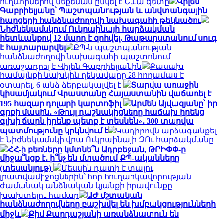
ուղևորներով մեքենան ընկել է Նևա գետը
Վիլեն
Գաբրիելյանը՝ Պաշտպանության և անվտանգային
հարցերի հանձնաժողովի նախագահի թեկնածու
Նիժնեկամսկում Ուկրաինայի հարձակման
հետևանքով 12 մարդ է զոհվել. Թաթարստանում սուգ
է հայտարարվել
ՔՊ-ն պաշտպանության
հանձնաժողովի նախագահի պաշտոնում
առաջադրել է Վիլեն Գաբրիելյանին
Քասախ
համայնքի նախկին ղեկավարը 28 հողամաս է
օտարել. 6 անձ ձերբակալվել է
Տարվա առաջին
կիսամյակում Վրաստանը Հայաստանին վաճառել է
195 հազար դոլարի կարտոֆիլ
Արմեն Այվազյանը՝ իր
գրքի մասին․ «Թույլ դաշնակիցները հաճախ իրենց
գլխի ճարն իրենք պետք է տեսնեն»․ 300 տարվա
պատմությունը կրկնվում է
Կադիրովն արձագանքել
է Նիժնեկամսկի վրա Ուկրաինայի ԶՈւ հարձակմանը
ՀՀ-ի բեռները կմտնե՞ն Ադրբեջան, ԹՐԻՓՓ-ը
միջա՞նցք է․ ի՞նչ են մտածում ՔՊ-ականները
(տեսանյութ)
Մեսսին դատի է տալու
լրատվամիջոցներին՝ հոր հուղարկավորության
ժամանակ անձնական կյանքի իրավունքը
խախտելու համար
ԱԺ մշտական
հանձնաժողովները բաշխվել են խմբակցությունների
միջև
Քիմ Քարդաշյանի առանձնատուն են