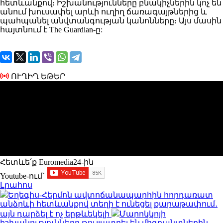
հետևանքով։ Իշխանությունները բնակիչներին կոչ են
անում խուսափել արևի ուղիղ ճառագայթներից և
պահպանել անվտանգության կանոնները։ Այս մասին
հայտնում է The Guardian-ը:
ՈՒՂԻՂ ԵԹԵՐ
Հետևե՛ք Euromedia24-ին
Youtube-ում`
Լրահոս
Եղեգիս-Հերմոն ավտոճանապարհին հորդառատ
անձրևի հետևանքով տեղի է ունեցել քարաթափում․
այն դարձել է ոչ երթևեկելի
Մարոկկոյի
իշխանությունները թույլատրել են միգրանտներին