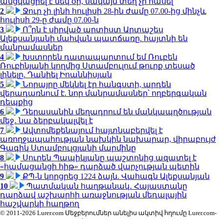
անցկացրել է մեկ օր, սակայն տեղ չի հասել
2
Ջուր չի լինի հուլիսի 28-ին ժամը 07.00-ից մինչև
հուլիսի 29-ը ժամը 07.00-ն
3
Ո՞րն է սիրված արտիստ Արտաշես
Ալեքսանյանի մահվան պատճառը. հայտնի են
մանրամասներ
4
Խստորեն դատապարտում եմ Ռուբեն
Ռուբինյանի կողմից Ստամբուլում թուրք տեսած
լինելը. Դանիել Իոաննիսյան
5
Նորայրը մեկնել էր հանգստի, արդեն
վերադառնում է. նոր մանրամասներ՝ ողբերգական
դեպքից
6
Դերասանին մեղադրում են մանկապղծության
մեջ․ նա ձերբակալվել է
7
Ավտոմեքենայում հայտնաբերվել է
առողջապահության նախկին նախարար, վիրաբույժ
Գագիկ Ստամբուլցյանի մարմինը
8
Սուրեն Պապիկյանը պաշտոնից ազատել է
«համացանցի հիթ» դարձած վարչության պետին
9
ՔՊ-ն կորցրեց 1224 ձայն. Վահագն Ալեքսանյան
10
Պատմական հաղթանակ․ Հայաստանը
դարձավ աշխարհի առաջնության մեդալային
հաշվարկի հաղթող
© 2011-2026 Lurer.com Մեջբերումներ անելիս ակտիվ հղումը Lurer.com-