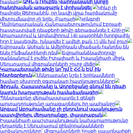
համար
ԱԳՆ-ն Ռուբեն Վարդանյանի կնոջը
հանդիպման առաջարկ է փոխանցել
Կիևը չի
համոզել Թեհրանին, որ նավի վրա հարձակումը
միտումնավոր չի եղել․ Բաղայի
Կոնգոյի
Դեմոկրատական ​​Հանրապետությունում Էբոլայի
հաստատված դեպքերի թիվը գերազանցել է 4200-ը
Արարատում և Արմավիրում 146 ապօրինի խորքային
հոր է կասեցվել․ խնայվել է ավելի քան 15 մլն խմ ջուր
Եվրոպան, Ասիան և Ամերիկան ​​միաձայն հանդես են
եկել Ինֆանտինոյի դեմ
Եվրահանձնաժողովը
ցանկանում է լուծել Իտալիայի և Իսպանիայի միջև
Սեուտայում միգրանտների շուրջ վեճը
Կարապետյանի թիմը կո՞ղմ է ՀՀ-ն ԵՄ-ին
ինտեգրելուն
Սննդաբանը նշել է երիկամների
համար սխտորի օգտակար հատկությունները
Ֆիդան․ Հայաստանը և Ադրբեջանը գնում են դեպի
կայուն խաղաղության համաձայնագիր
Պենտագոնը վերահաստատել է զենքի
արտադրությունը արագացնելու իր պահանջը
Արգամ Աբրահամյանը չի ընդունում սպանություն
պատվիրելու մեղադրանքը․ փաստաբան
Իսպանիայի պաշտպանության նախարարությունը
չեղարկել է Սեուտայում զինվորականների
արձակուրդները՝ միգրանտների հոսքի սպառնալիքի