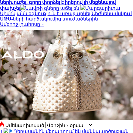
ներխուժել․ գողը փորձել է իրերով լի մեքենայով
փախչել
Նավթի գները աճել են
Մարգարիտա
Սիմոնյանն օգնություն է առաջարկել Նիժնեկամսկում
ԱԹՍ-ների հարձակումից տուժածներին
Ամբողջ լրահոսը »
Ամենադիտված
1
Դերասանին մեղադրում են մանկապղծության