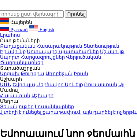
Հայերեն
Русский
English
Լրահոս
Ըստ թեմաների
Քաղաքական
Հասարակություն
Տնտեսություն
Իրավունք
Արտակարգ պատահարներ
Մշակույթ
Սպորտ
Հարցազրույցներ
Վերլուծական
Ծաղրանկարներ
Տարածաշրջան
Արցախ
Թուրքիա
Ադրբեջան
Իրան
Աշխարհ
ԱՄՆ
Եվրոպա
Մերձավոր Արևելք
Ռուսաստան
Այլ
Մամուլ
Հայաստան
Աշխարհ
Մեդիա
Տեսանյութեր
Լուսանկարներ
 ունեցել քարաթափում․ այն դարձել է ոչ երթևեկե
Եվրոպայում նոր ջերմային