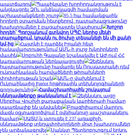
պատճառով
Պապիկյանը խորհրդակցություն է
անցկացրել ԶՈւ անձնակազմի համալրման
աշխատանքների շուրջ
95,5 հա համայնքային
հողերի օտարման հետքերով․ դատախազությունը
խախտումներ է բացահայտել Մասիսում
Խոշոր
հրդեհ՝ Պռոշյանում գտնվող ՍՊԸ-ներից մեկի
տարածքում. կրակն ու ծուխը տեսանելի են մի քանի
կմ-ից
Հայտնի է դարձել Իրանի հետ
հակամարտությունում ԱՄՆ-ի լուրջ խնդիրների
մասին
Սրբուհի Գալյանը նշանակվել է ԱԺ-ում ՀՀ
կառավարության ներկայացուցիչ
Զելենսկու
հայտարարությունը համարել են Ռուսաստանի դեմ
ուկրաինական հարվածների թիրախների
փոփոխության նշան
ԱՄՆ-ը վախենում է
Ուկրաինայից Patriot հրթիռային տեխնոլոգիաների
գողությունից
Համաշխարհային շուկայում
սննդամթերքը թանկանում է
Զելենսկու այցը
Սերբիա Վուչիչի քաղաքական կարիերայի համար
սպառնալիք են անվանել
Բրազիլիայում մարդու
մազն օգտագործվում է օվկիանոսը պաշտպանելու
համար
ՍԱՏՄ-ն ստուգել է 237 առաքիչի․
սննդամթերք տեղափոխողների մոտ խախտումներ
չեն արձանագրվել
Սանկտ Պետերբուրգում երկու