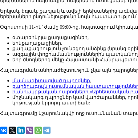
երեխաներին հայտագրել հայերենով ուսուցմամբ դա
Երկյակ, եռյակ, քառյակ և ավելի երեխաներից առնվ
երեխաների ընդունելությունը նույն հաստատությու
Օգոստոսի 11-ին՝ ժամը 09:00-ից, հայտագրում կիրա
օտարերկրյա քաղաքացիներ,
երկքաղաքացիներ,
քաղաքացիություն չունեցող անձինք (նրանց օրի
ազգային փոքրամասնություններին պատկանող
երբ ծնողներից մեկը Հայաստանի Հանրապետու
Հայտագրման անհրաժեշտություն չկա այն դպրոցներ
մասնագիտացված դպրոցներ
,
բարձրագույն ուսումնական հաստատություններ
հանրակրթական դպրոցների «Արհեստական բան
միջնակարգ դպրոցներ կամ վարժարաններ, որոն
կրթության երրորդ աստիճան:
Հայտագրումը կշարունակվի ողջ ուսումնական տար