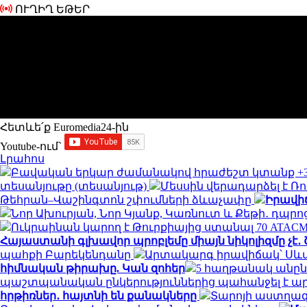
ՈՒՂԻՂ ԵԹԵՐ
Հետևե՛ք Euromedia24-ին
Youtube-ում`
Լրահոս
Բավական երկար ժամանակով հրաժեշտ կտանք +35
տեսանյութը (տեսանյութ)
Մեսսին վերադարձել է Ռ
Թեհրան–Վաշինգտոն շփումների ձևաչափը
Իրավիճ
Նոր Ախուրյան, Նոր Կյանք, Կառնուտ և Քեթի․ դպ
Ուկրաինան կարող է Թուրքիայից ստանալ 70 ATAC
Հայաստանի գլխավոր պրոբլեմը միայն նիկոլիզմը չէ
պահքի Բարեկենդանը
Արտակարգ իրավիճակ՝ Սև
հիմնական թիրախը. Կան զոհեր
5 հաղթանակ անընդ
պաշտպանական ընկերություններից պահանջել է ար
հրթիռներ․ հայտնի են քանակները
Տարոյի աստղագո