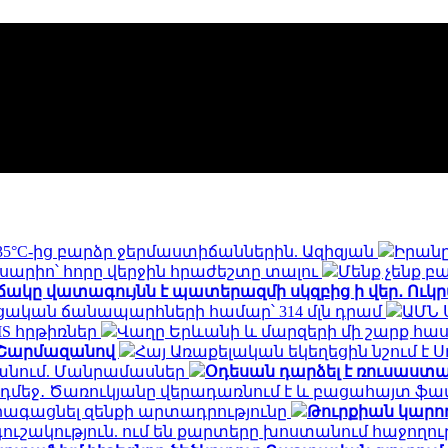
°C-ից բարձր ջերմաստիճաններին. Ազիզյան
Իրան
ոսարիո՝ հորը վերջին հրաժեշտը տալու
Մենք չենք բ
ակը վատագույնն է պատերազմի սկզբից ի վեր․ Ուկ
րոցական ճանապարհների համար՝ 314 մլն դրամ
ԱՄՆ 
MS հրթիռներ
Վաղը Երևանի և մարզերի մի շարք հասց
․ Շարմազանով
Հայ Առաքելական եկեղեցին նշում 
անում. Մանրամասներ
Օդեսան դարձել է ռուսաստ
մեջ․ Ծառուկյանը վերադառնում է և բացահայտ ֆավո
ագացնել զենքի արտադրությունը
Թուրքիան կարող
ւշակություն. ում են քարտերը խոստանում հաջողութ