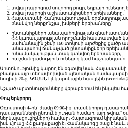
տվյալ դպրոցում սովորող քույր, եղբայր ունեցող
տվյալ դպրոցի աշխատակիցների երեխաները,
Հայաստանի Հանրապետության օրենսդրությամբ
բնակվող ներքոնշյալ խմբերի երեխաները՝
ընտանիքների անապահովության գնահատման հ
ՀՀ կառավարության որոշմամբ հաստատված կա
սահմանային շեմի 160 տոկոսի արժեքից ցածր
անապահով ճանաչված ընտանիքների երեխանե
խնամակալության տակ գտնվող երեխաները,
հաշմանդամություն ունեցող կամ հաշմանդամութ
Արտոնությունից կարող են օգտվել նաև Հայաստան
բնակավայր տեղափոխված պետական համակարգի աշխ
հուլիսի 20-ը, ԿԳՄՍՆ էլեկտրոնային հասցեին (
secretaria
Նշված արտոնությունները վերաբերում են ինչպես հա
Փուլ երկրորդ
Օգոստոսի 4–ին՝ ժամը 09:00-ից, տասներորդ դասար
դասարանների ընդունելության համար, այդ թվում՝
ներկայացուցիչների) համար։ Հայտագրում կիրականա
իսկ մյուսը ՀՀ քաղաքացի է։ Համակարգը բաց է նա