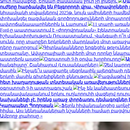
Ջուր հավաքեք. Երկար ժամանակ ջուր չի լինելու
Մա
ուժերը հարձակվել են Բելգորոդի վրա․ Վիրավորների
կիսամյակի տվյալներով 2025թ. նույն ամիսների համ
փոխանցել ռազմական գործողությունների մորատո
ավտոճանապարհներին և Լարսում
11 տարի առան
Ford-ը պատրաստում է «ժողովրդական» էլեկտրական
իշխանափոխություն Ռուսաստանում․ Վանգայի ո՞ր 
սունկ, որը տարբեր երկրների մարդկանց մոտ առաջ
դերը դպրոցում
Գիտնականները երգեցիկ թռչուննե
տեսարանը․ Ավստրալիայի ափերի մոտ դրոնը նկարա
աստղերն այսօր
Օգոստոսի 9-ի օրվա խորհուրդը
Ա
հանգիստը՝ Շանհայում (Լուսանկարներ)
Չեմ կարող
մասին
Ինչպե՞ս պայքարել սեզոնային ալերգիայի դ
երկրի մասին գիտելիքների քննություն
Բազմաթիվ հ
հետ խաղաղության տնտեսական առավելություններ
օգոստոսի 9-ի աստղագուշակ
Ինչ են կանխատեսու
օդանավակայանում երկու ուղևորուհի վազելով դուրս
նախանձելի չէ. իրենց առաջ փորձառու դեմագոգներ ե
Կարապետ Պողոսյան
«Ֆելոն հիվանդանոցից պոնչի
հիմա․ Այս կենդանակերպի նշանների համար բացվում է
Ամբողջ լրահոսը »