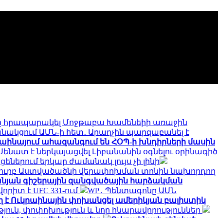
ը հրապարակել Մոջթաբա Խամենեիի առաջին
անակցում ԱՄՆ-ի հետ․ Արաղչին պարզաբանել է
րաինայում ահազանգում են ՀՕՊ-ի խնդիրների մասին
Սենատ է ներկայացվել Լիբանանին օգնելու օրինագիծ
եներում երկար ժամանակ լույս չի լինի
է Սուրբ Աստվածածնի վերափոխման տոնին նախորդող
անյան գիշերային զանգվածային հարձակման
րիտ է UFC 331-ում
WP․ Պենտագոնը ԱՄՆ
 է Ուկրաինային փոխանցել ամերիկյան բալիստիկ
յուն, փոփոխություն և նոր հնարավորություններ