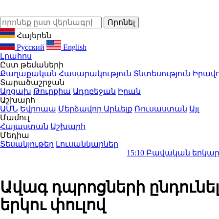
Հայերեն
Русский
English
Լրահոս
Ըստ թեմաների
Քաղաքական
Հասարակություն
Տնտեսություն
Իրավո
Տարածաշրջան
Արցախ
Թուրքիա
Ադրբեջան
Իրան
Աշխարհ
ԱՄՆ
Եվրոպա
Մերձավոր Արևելք
Ռուսաստան
Այլ
Մամուլ
Հայաստան
Աշխարհ
Մեդիա
Տեսանյութեր
Լուսանկարներ
15:10
Բավական երկար ժամանակով հ
Ավագ դպրոցների ընդունե
երկու փուլով