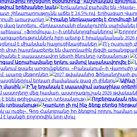
րտաֆիլմ հիշեցնող ծեծկռտուք Դաշտավան գյուղում. 
 թվում երեխաներ կան
Երևանում բախվել են «Mazda»
եմատ շինարարությունն աճել է 24.5%-ով. Եղիազար Վ
րիումի առաջարկը
Իրանը ներկայացրել է Հորմուզի
ց մազ կտրելու. Հնդկաստանի բնակչուհին սահմանել
 պիկապ՝ «Ֆորմուլա-1»-ի տեխնոլոգիաներով
Երրոր
մարգարեություններն իբր պետք է իրականանան 202
ացնում է միանման հալյուցինացիաներ
Ո՛չ ուսուցչ
րի մոտ հայտնաբերել են մարդկային լեզվի առանցքա
հանել է սապատավոր կետի ծնունդը (տեսանյութ)
րգամ Աբրահամյանը երկու ամսով կալանավորվել է
անում զսպել արցունքներս. «Բանակում»-ի Վարուժը
եմ. պարզ մեթոդներ
2027 թվականից Ֆինլանդիայի 
ասցեներում երկար ժամանակ գազ չի լինելու
Ալիևը
ի մասին
Ի՞նչ եղանակ է սպասվում առաջիկա օրերի
մ աստղերը մեզ համար. աստղագուշակ 2026 թվականի
 է եկել թռիչքադաշտ (տեսանյութ)
Ողբերգական դեպ
ն (տեսանյութ)
Կարևոր չի ով ինչ ձեռք բերեց հերթ
կ ա ուզել». Գոռ Հակոբյանը իր ձեռքով որդու համար
 կյանքի բոլորովին նոր փուլ