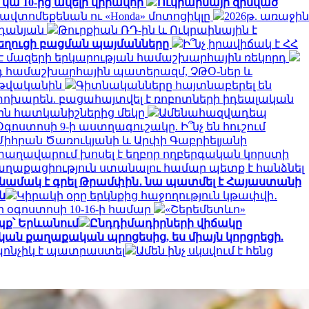
կա 10-ից ավելի վիրավոր
Ուկրաինայի զինված
 ավտոմեքենան ու «Honda» մոտոցիկլը
2026թ. առաջին
արդանյան
Թուրքիան ՌԴ-ին և Ուկրաինային է
 նեղուցի բացման պայմանները
Ի՞նչ իրավիճակ է ՀՀ
 է մազերի երկարության համաշխարհային ռեկորդ
դ համաշխարհային պատերազմ, ՉԹՕ-ներ և
6 թվականին
Գիտնականները հայտնաբերել են
ի փոխարեն. բացահայտվել է ռոբոտների իդեալական
յին հատկանիշներից մեկը
Ամենահազվադեպ
Օգոստոսի 9-ի աստղագուշակը. Ի՞նչ են հուշում
Միհրան Ծառուկյանի և Արփի Գաբրիելյանի
 տաղավարում խոսել է եղբոր ողբերգական կորստի
քաղաքացիություն ստանալու համար պետք է հանձնել
 նամակ է գրել Թրամփին․ նա պատմել է Հայաստանի
ն
Կիրակի օրը երկնքից հաջողություն կթափվի․
 օգոստոսի 10-16-ի համար
«Շերեմետևո»
ք՝ Երևանում
Ընդդիմադիրների վիճակը
ական քաղաքական պրոցեսից, ես միայն կորցրեցի.
 պոնչիկ է պատրաստել
Ամեն ինչ սկսվում է հենց