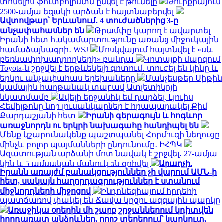
տոնելիս ֆուտբոլիստն ընկել է թունելը
Թուրքիայում
2500-ամյա եզակի արձան է հայտնաբերվել
Ավտովթար՝ Երևանում․ 4 տուժածներից 3-ը
անչափահասներ են
Թրամփը կարող է ավարտել
Իրանի հետ հակամարտությունը առանց միջուկային
համաձայնագրի․ WSJ
Մոսկվայում հայտնվել է «սև
բեռնափոխադրողների» բանդա
Կոտայքի մարզում
Toyota-ն շրջվել է երթևեկելի գոտում․ տուժել են կինը և
երկու անչափահաս երեխաները
Մանչեսթեր Սիթին
կամային հաղթանակ տարավ Ատլետիկոյի
նկատմամբ
Ավելի երջանիկ եմ դարձել. Լյուիս
Հեմիլթոնը նոր լուսանկարներ է հրապարակել Քիմ
Քարդաշյանի հետ
Իրանի գերագույն և հոգևոր
առաջնորդն ու երկրի նախագահը հանդիպել են
Մենք կշարունակենք պաշտպանել Հորմուզի նեղուցը
մինչև բոլոր պայմանների ընդունումը․ ԻՀՊԿ
Ազատության արձանի մոտ նավակ է շրջվել․ 27-ամյա
կին և 5 ամսական մանուկ են զոհվել
Արաղչի.
Իրանն առայժմ բանակցություններ չի վարում ԱՄՆ-ի
հետ, սակայն հաղորդագրություններ է ստանում
միջնորդների միջոցով
Ինդոնեզիայում հրդեհի
պատճառով փակել են Ճավա կղզու ազգային պարկը
Առաջիկա օրերին մի շարք շրջաններում կդիտվեն
հորդառատ անձրևներ, որոշ տեղերում՝ կարկուտ,