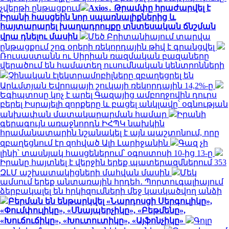
չվերթի ընթացքում
Axios․ Թրամփը հրաժարվել է
Իրանի հասցեին նոր սպառնալիքներից և
հայտարարել խաղադրույքը տնտեսական ճնշման
վրա դնելու մասին
Մեծ Բրիտանիայում տարվա
ընթացքում շոգ օրերի ռեկորդային թիվ է գրանցվել
Ռուսաստանն ու Սիրիան ռազմական բազաները
վերածում են համատեղ ուսումնական կենտրոնների
Չինական էլեկտրամոբիլները զբաղեցրել են
Արևմտյան Եվրոպայի շուկայի ռեկորդային 14,2%-ը
Եգիպտոսը կոչ է արել Գազայից ամբողջովին դուրս
բերել Իսրայելի զորքերը և բացել անկլավը՝ օգնության
անխափան մատակարարման համար
Իրանի
գերագույն առաջնորդն ԻՀՊԿ նախկին
հրամանատարին նշանակել է այն պաշտոնում, որը
զբաղեցնում էր զոհված Ալի Լարիջանին
Գազ չի
լինի՝ տասնյակ հասցեներում՝ օգոստոսի 10-ից 13-ը
Իրանը հայտնել է վերջին երեք պատերազմներում 353
ԶԼՄ աշխատակիցների մահվան մասին
Մեկ
ամսում երեք անտառային հրդեհ․ Պորտուգալիայում
ձերբակալել են հրկիզումների մեջ կասկածվող անձի
Բերման են ենթարկվել «Նարդոսցի Սերգուլիկը»,
«Փումփուլիկը», «Սնայպերչիկը», «Բեթմենը»,
«Խուճուճիկը», «Խուտուտիկը», «Այֆոնչիկը»
Գոլը