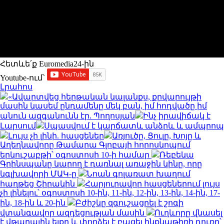
Հետևե՛ք Euromedia24-ին
Youtube-ում`
Լրահոս
«Ավարտվեց հերթական կալանքս, քրվարույթի
մասին կասեմ ընդամենը մեկ բան, իմ հոդվածը իմ
անուն ազգանունն էր. Պողոսյան
Ինչ իրավիճակ է
Լարսում
Սպասվում է կարճատև անձրև և ամպրոպ
Լույս չի լինի. հասցեներ
Առյուծը, Ցուլը, Խոյը և
Աղեղնավորը Թամարա Գլոբայի հորոսկոպում
երկուշաբթի՝ օգոստոսի 10-ի համար
Ռեբեկա
Գրինսպանը կարող է դառնալ առաջին կինը, որը
կգլխավորի ՄԱԿ-ը
Նոան գոլառատ խաղում
հաղթեց Շիրակին
Հարյուրավոր հասցեներում լույս
չի լինելու՝ օգոստոսի 10-ին, 11-ին, 12-ին, 13-ին, 14-ին, 17-
ին, 18-ին և 20-ին
Բժիշկը զգուշացրել է շոգի
վտանգավոր ազդեցության մասին
Ուղևորը վնասել
է վթարային ելքը և փորձել է բացել ինքնաթիռի դուռը՝