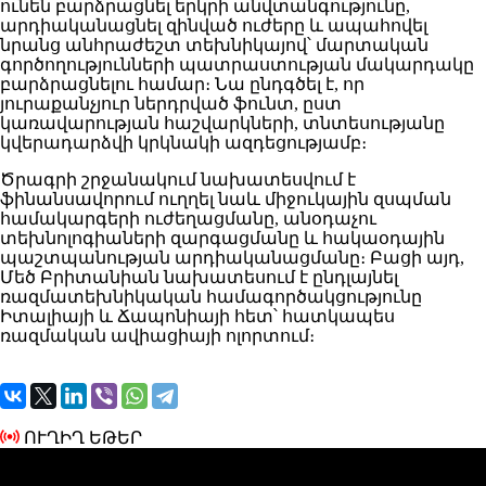
ունեն բարձրացնել երկրի անվտանգությունը,
արդիականացնել զինված ուժերը և ապահովել
նրանց անհրաժեշտ տեխնիկայով՝ մարտական
գործողությունների պատրաստության մակարդակը
բարձրացնելու համար։ Նա ընդգծել է, որ
յուրաքանչյուր ներդրված ֆունտ, ըստ
կառավարության հաշվարկների, տնտեսությանը
կվերադարձվի կրկնակի ազդեցությամբ։
Ծրագրի շրջանակում նախատեսվում է
ֆինանսավորում ուղղել նաև միջուկային զսպման
համակարգերի ուժեղացմանը, անօդաչու
տեխնոլոգիաների զարգացմանը և հակաօդային
պաշտպանության արդիականացմանը։ Բացի այդ,
Մեծ Բրիտանիան նախատեսում է ընդլայնել
ռազմատեխնիկական համագործակցությունը
Իտալիայի և Ճապոնիայի հետ՝ հատկապես
ռազմական ավիացիայի ոլորտում։
ՈՒՂԻՂ ԵԹԵՐ