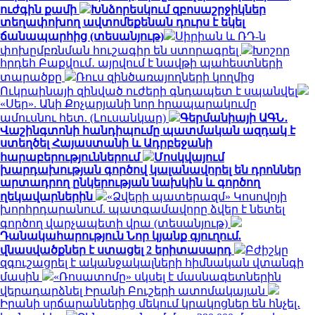
ուժգին քամի
Խնձորեսկում զբոսաշրջիկներ
տեղափոխող ավտոմեքենան դուրս է եկել
ճանապարհից (տեսանյութ)
Սիրիան և ՌԴ-ն
փոխըմբռնման հուշագիր են ստորագրել
Խոշոր
հրդեհ Բաքվում․ այրվում է նավթի պահեստների
տարածքը
Ռուս զինծառայողների կողմից
Ուկրաինայի զինված ուժերի գնդապետ է սպանվել
«Սեր». Անի Քոչարյանի նոր հրապարակումը
ամուսնու հետ. (Լուսանկար)
Գերմանիայի ԱԳՆ․
Վաշինգտոնի հանդիպումը պատմական ազդակ է
ստեղծել Հայաստանի և Ադրբեջանի
հարաբերություններում
Մոսկվայում
խարդախության գործով կալանավորել են դրոններ
արտադրող ընկերության նախկին և գործող
ղեկավարներին
«Ձվերի պատերազմ» Կոսովոյի
խորհրդարանում. պատգամավորը ձվեր է նետել
գործող վարչապետի վրա (տեսանյութ)
Դանակահարություն Նոր կյանք գյուղում.
վնասվածքներ է ստացել 2 երիտասարդ
Բժիշկը
զգուշացրել է ականջակալների հիմնական վտանգի
մասին
«Ռոսատոմը» սկսել է մասնագետներին
վերադարձնել Իրանի Բուշերի ատոմակայան
Իրանի սրճարաններից մեկում կրակոցներ են հնչել․