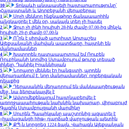
10
Տոկաևի անսպասելի հայտարարությունը՝
Հայաստանի և Ադրբեջանի վերաբերյալ
1
Սոչի մեկնող ինքնաթիռը ճանապարհին
անցկացրել է մեկ օր, սակայն տեղ չի հասել
2
Ջուր չի լինի հուլիսի 28-ին ժամը 07.00-ից մինչև
հուլիսի 29-ը ժամը 07.00-ն
3
Ո՞րն է սիրված արտիստ Արտաշես
Ալեքսանյանի մահվան պատճառը. հայտնի են
մանրամասներ
4
Խստորեն դատապարտում եմ Ռուբեն
Ռուբինյանի կողմից Ստամբուլում թուրք տեսած
լինելը. Դանիել Իոաննիսյան
5
Նորայրը մեկնել էր հանգստի, արդեն
վերադառնում է. նոր մանրամասներ՝ ողբերգական
դեպքից
6
Դերասանին մեղադրում են մանկապղծության
մեջ․ նա ձերբակալվել է
7
Ավտոմեքենայում հայտնաբերվել է
առողջապահության նախկին նախարար, վիրաբույժ
Գագիկ Ստամբուլցյանի մարմինը
8
Սուրեն Պապիկյանը պաշտոնից ազատել է
«համացանցի հիթ» դարձած վարչության պետին
9
ՔՊ-ն կորցրեց 1224 ձայն. Վահագն Ալեքսանյան