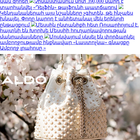
կան զոհեր
Չինաստանում մոտ 390,000 մարդ է
տարհանվել «Դելֆին» թայֆունի պատճառով
Կենդանակերպի այս նշանները չգիտեն, թե ինչպես
խնայել. Փողը կարող է անհետանալ մեկ երեկոյի
ընթացքում
Մեսսին ընտանիքի հետ Ռոսարիոյում է.
հայտնի են Խորխե Մեսսիի հուղարկավորության
մանրամասները
Մոսկվայում սկսել են փորձարկել
ամբողջությամբ ինքնավար «Լաստոչկա» գնացքը
Ամբողջ լրահոսը »