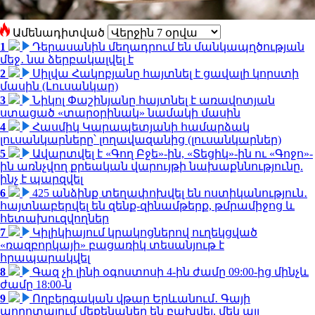
Ամենադիտված
1
Դերասանին մեղադրում են մանկապղծության
մեջ․ նա ձերբակալվել է
2
Սիլվա Հակոբյանը հայտնել է ցավալի կորստի
մասին (Լուսանկար)
3
Նիկոլ Փաշինյանը հայտնել է առավոտյան
ստացած «տարօրինակ» նամակի մասին
4
Հասմիկ Կարապետյանի համարձակ
լուսանկարները՝ լողավազանից (լուսանկարներ)
5
Ավարտվել է «Գող Բջե»-ին, «Տեցիկ»-ին ու «Գոջո»-
ին առնչվող քրեական վարույթի նախաքննությունը.
ինչ է պարզվել
6
425 անձինք տեղափոխվել են ոստիկանություն․
հայտնաբերվել են զենք-զինամթերք, թմրամիջոց և
հետախուզվողներ
7
Կիլիկիայում կրակոցներով ուղեկցված
«ռազբորկայի» բացառիկ տեսանյութ է
հրապարակվել
8
Գազ չի լինի օգոստոսի 4-ին ժամը 09:00-ից մինչև
ժամը 18:00-ն
9
Ողբերգական վթար Երևանում․ Գայի
պողոտայում մեքենաներ են բախվել, մեկ այլ