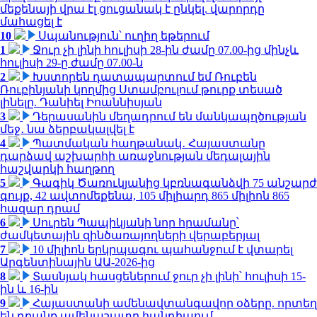
մեքենայի վրա էլ ցուցանակ է ընկել. վարորդը
մահացել է
10
Սպանություն՝ ուղիղ եթերում
1
Ջուր չի լինի հուլիսի 28-ին ժամը 07.00-ից մինչև
հուլիսի 29-ը ժամը 07.00-ն
2
Խստորեն դատապարտում եմ Ռուբեն
Ռուբինյանի կողմից Ստամբուլում թուրք տեսած
լինելը. Դանիել Իոաննիսյան
3
Դերասանին մեղադրում են մանկապղծության
մեջ․ նա ձերբակալվել է
4
Պատմական հաղթանակ․ Հայաստանը
դարձավ աշխարհի առաջնության մեդալային
հաշվարկի հաղթող
5
Գագիկ Ծառուկյանից կբռնագանձվի 75 անշարժ
գույք, 42 ավտոմեքենա, 105 միլիարդ 865 միլիոն 865
հազար դրամ
6
Սուրեն Պապիկյանի նոր հրամանը՝
ժամկետային զինծառայողների վերաբերյալ
7
10 միլիոն երկրպագու պահանջում է վտարել
Արգենտինային ԱԱ-2026-ից
8
Տասնյակ հասցեներում ջուր չի լինի՝ հուլիսի 15-
ին և 16-ին
9
Հայաստանի ամենավտանգավոր օձերը. որտեղ
են դրանք ամենաշատը հանդիպում