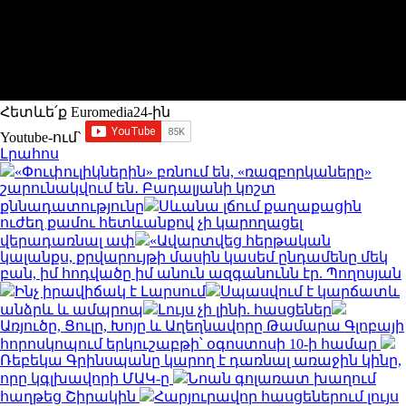
Հետևե՛ք Euromedia24-ին
Youtube-ում`
Լրահոս
«Փուփուլիկներին» բռնում են, «ռազբորկաները»
շարունակվում են․ Բադալյանի կոշտ
քննադատությունը
Սևանա լճում քաղաքացին
ուժեղ քամու հետևանքով չի կարողացել
վերադառնալ ափ
«Ավարտվեց հերթական
կալանքս, քրվարույթի մասին կասեմ ընդամենը մեկ
բան, իմ հոդվածը իմ անուն ազգանունն էր. Պողոսյան
Ինչ իրավիճակ է Լարսում
Սպասվում է կարճատև
անձրև և ամպրոպ
Լույս չի լինի. հասցեներ
Առյուծը, Ցուլը, Խոյը և Աղեղնավորը Թամարա Գլոբայի
հորոսկոպում երկուշաբթի՝ օգոստոսի 10-ի համար
Ռեբեկա Գրինսպանը կարող է դառնալ առաջին կինը,
որը կգլխավորի ՄԱԿ-ը
Նոան գոլառատ խաղում
հաղթեց Շիրակին
Հարյուրավոր հասցեներում լույս