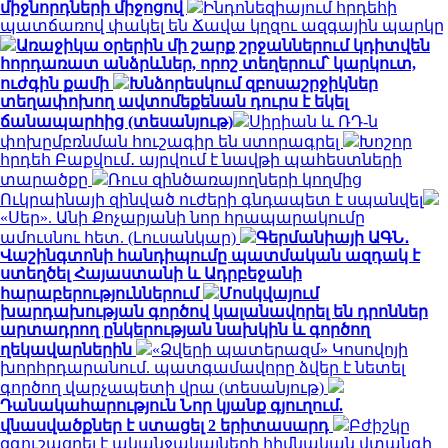
միջնորդների միջոցով
Ինդոնեզիայում հրդեհի
պատճառով փակել են Ճավա կղզու ազգային պարկը
Առաջիկա օրերին մի շարք շրջաններում կդիտվեն
հորդառատ անձրևներ, որոշ տեղերում՝ կարկուտ,
ուժգին քամի
Խնձորեսկում զբոսաշրջիկներ
տեղափոխող ավտոմեքենան դուրս է եկել
ճանապարհից (տեսանյութ)
Սիրիան և ՌԴ-ն
փոխըմբռնման հուշագիր են ստորագրել
Խոշոր
հրդեհ Բաքվում․ այրվում է նավթի պահեստների
տարածքը
Ռուս զինծառայողների կողմից
Ուկրաինայի զինված ուժերի գնդապետ է սպանվել
«Սեր». Անի Քոչարյանի նոր հրապարակումը
ամուսնու հետ. (Լուսանկար)
Գերմանիայի ԱԳՆ․
Վաշինգտոնի հանդիպումը պատմական ազդակ է
ստեղծել Հայաստանի և Ադրբեջանի
հարաբերություններում
Մոսկվայում
խարդախության գործով կալանավորել են դրոններ
արտադրող ընկերության նախկին և գործող
ղեկավարներին
«Ձվերի պատերազմ» Կոսովոյի
խորհրդարանում. պատգամավորը ձվեր է նետել
գործող վարչապետի վրա (տեսանյութ)
Դանակահարություն Նոր կյանք գյուղում.
վնասվածքներ է ստացել 2 երիտասարդ
Բժիշկը
զգուշացրել է ականջակալների հիմնական վտանգի