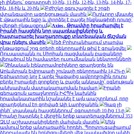
չի լինելու՝ օգոստոսի 10-ին, 11-ին, 12-ին, 13-ին, 14-ին, 17-
ին, 18-ին և 20-ին
Բժիշկը զգուշացրել է շոգի
վտանգավոր ազդեցության մասին
Ուղևորը վնասել
է վթարային ելքը և փորձել է բացել ինքնաթիռի դուռը՝
չվերթի ընթացքում
Axios․ Թրամփը հրաժարվել է
Իրանի հասցեին նոր սպառնալիքներից և
հայտարարել խաղադրույքը տնտեսական ճնշման
վրա դնելու մասին
Մեծ Բրիտանիայում տարվա
ընթացքում շոգ օրերի ռեկորդային թիվ է գրանցվել
Ռուսաստանն ու Սիրիան ռազմական բազաները
վերածում են համատեղ ուսումնական կենտրոնների
Չինական էլեկտրամոբիլները զբաղեցրել են
Արևմտյան Եվրոպայի շուկայի ռեկորդային 14,2%-ը
Եգիպտոսը կոչ է արել Գազայից ամբողջովին դուրս
բերել Իսրայելի զորքերը և բացել անկլավը՝ օգնության
անխափան մատակարարման համար
Իրանի
գերագույն առաջնորդն ԻՀՊԿ նախկին
հրամանատարին նշանակել է այն պաշտոնում, որը
զբաղեցնում էր զոհված Ալի Լարիջանին
Գազ չի
լինի՝ տասնյակ հասցեներում՝ օգոստոսի 10-ից 13-ը
Իրանը հայտնել է վերջին երեք պատերազմներում 353
ԶԼՄ աշխատակիցների մահվան մասին
Մեկ
ամսում երեք անտառային հրդեհ․ Պորտուգալիայում
ձերբակալել են հրկիզումների մեջ կասկածվող անձի