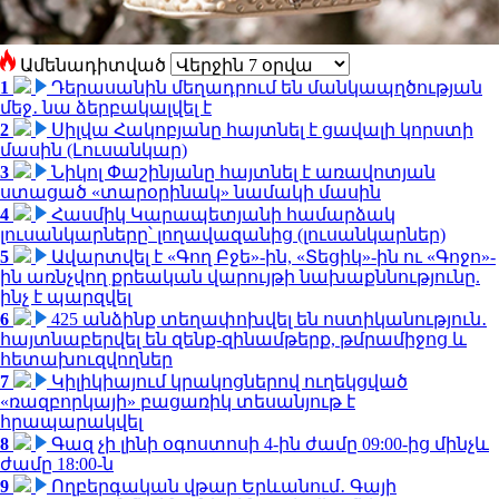
Ամենադիտված
1
Դերասանին մեղադրում են մանկապղծության
մեջ․ նա ձերբակալվել է
2
Սիլվա Հակոբյանը հայտնել է ցավալի կորստի
մասին (Լուսանկար)
3
Նիկոլ Փաշինյանը հայտնել է առավոտյան
ստացած «տարօրինակ» նամակի մասին
4
Հասմիկ Կարապետյանի համարձակ
լուսանկարները՝ լողավազանից (լուսանկարներ)
5
Ավարտվել է «Գող Բջե»-ին, «Տեցիկ»-ին ու «Գոջո»-
ին առնչվող քրեական վարույթի նախաքննությունը.
ինչ է պարզվել
6
425 անձինք տեղափոխվել են ոստիկանություն․
հայտնաբերվել են զենք-զինամթերք, թմրամիջոց և
հետախուզվողներ
7
Կիլիկիայում կրակոցներով ուղեկցված
«ռազբորկայի» բացառիկ տեսանյութ է
հրապարակվել
8
Գազ չի լինի օգոստոսի 4-ին ժամը 09:00-ից մինչև
ժամը 18:00-ն
9
Ողբերգական վթար Երևանում․ Գայի