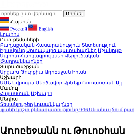
Հայերեն
Русский
English
Լրահոս
Ըստ թեմաների
Քաղաքական
Հասարակություն
Տնտեսություն
Իրավունք
Արտակարգ պատահարներ
Մշակույթ
Սպորտ
Հարցազրույցներ
Վերլուծական
Ծաղրանկարներ
Տարածաշրջան
Արցախ
Թուրքիա
Ադրբեջան
Իրան
Աշխարհ
ԱՄՆ
Եվրոպա
Մերձավոր Արևելք
Ռուսաստան
Այլ
Մամուլ
Հայաստան
Աշխարհ
Մեդիա
Տեսանյութեր
Լուսանկարներ
անի կոշտ քննադատությունը
9:16
Սևանա լճում քաղաքա
Ադրբեջանն ու Թուրքիան