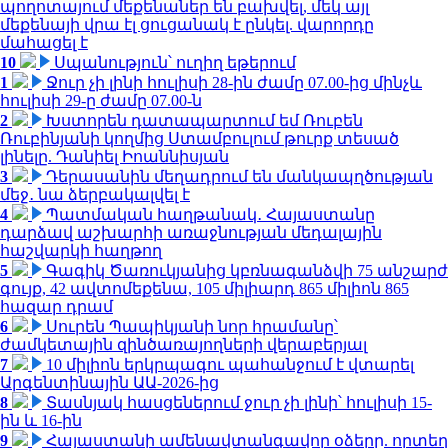
պողոտայում մեքենաներ են բախվել, մեկ այլ
մեքենայի վրա էլ ցուցանակ է ընկել. վարորդը
մահացել է
10
Սպանություն՝ ուղիղ եթերում
1
Ջուր չի լինի հուլիսի 28-ին ժամը 07.00-ից մինչև
հուլիսի 29-ը ժամը 07.00-ն
2
Խստորեն դատապարտում եմ Ռուբեն
Ռուբինյանի կողմից Ստամբուլում թուրք տեսած
լինելը. Դանիել Իոաննիսյան
3
Դերասանին մեղադրում են մանկապղծության
մեջ․ նա ձերբակալվել է
4
Պատմական հաղթանակ․ Հայաստանը
դարձավ աշխարհի առաջնության մեդալային
հաշվարկի հաղթող
5
Գագիկ Ծառուկյանից կբռնագանձվի 75 անշարժ
գույք, 42 ավտոմեքենա, 105 միլիարդ 865 միլիոն 865
հազար դրամ
6
Սուրեն Պապիկյանի նոր հրամանը՝
ժամկետային զինծառայողների վերաբերյալ
7
10 միլիոն երկրպագու պահանջում է վտարել
Արգենտինային ԱԱ-2026-ից
8
Տասնյակ հասցեներում ջուր չի լինի՝ հուլիսի 15-
ին և 16-ին
9
Հայաստանի ամենավտանգավոր օձերը. որտեղ