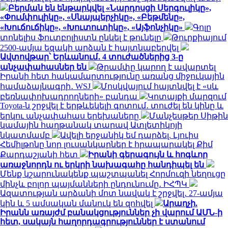
Բերման են ենթարկվել «Նարդոսցի Սերգուլիկը»,
«Փումփուլիկը», «Սնայպերչիկը», «Բեթմենը»,
«Խուճուճիկը», «Խուտուտիկը», «Այֆոնչիկը»
Գոլը
տոնելիս ֆուտբոլիստն ընկել է թունելը
Թուրքիայում
2500-ամյա եզակի արձան է հայտնաբերվել
Ավտովթար՝ Երևանում․ 4 տուժածներից 3-ը
անչափահասներ են
Թրամփը կարող է ավարտել
Իրանի հետ հակամարտությունը առանց միջուկային
համաձայնագրի․ WSJ
Մոսկվայում հայտնվել է «սև
բեռնափոխադրողների» բանդա
Կոտայքի մարզում
Toyota-ն շրջվել է երթևեկելի գոտում․ տուժել են կինը և
երկու անչափահաս երեխաները
Մանչեսթեր Սիթին
կամային հաղթանակ տարավ Ատլետիկոյի
նկատմամբ
Ավելի երջանիկ եմ դարձել. Լյուիս
Հեմիլթոնը նոր լուսանկարներ է հրապարակել Քիմ
Քարդաշյանի հետ
Իրանի գերագույն և հոգևոր
առաջնորդն ու երկրի նախագահը հանդիպել են
Մենք կշարունակենք պաշտպանել Հորմուզի նեղուցը
մինչև բոլոր պայմանների ընդունումը․ ԻՀՊԿ
Ազատության արձանի մոտ նավակ է շրջվել․ 27-ամյա
կին և 5 ամսական մանուկ են զոհվել
Արաղչի.
Իրանն առայժմ բանակցություններ չի վարում ԱՄՆ-ի
հետ, սակայն հաղորդագրություններ է ստանում