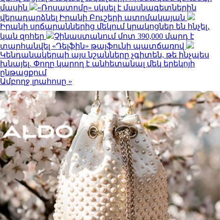
մասին
«Ռոսատոմը» սկսել է մասնագետներին
վերադարձնել Իրանի Բուշերի ատոմակայան
Իրանի սրճարաններից մեկում կրակոցներ են հնչել․
կան զոհեր
Չինաստանում մոտ 390,000 մարդ է
տարհանվել «Դելֆին» թայֆունի պատճառով
Կենդանակերպի այս նշանները չգիտեն, թե ինչպես
խնայել. Փողը կարող է անհետանալ մեկ երեկոյի
ընթացքում
Ամբողջ լրահոսը »