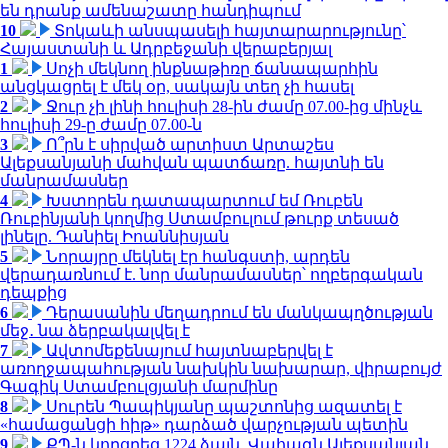
են դրանք ամենաշատը հանդիպում
10
Տոկաևի անսպասելի հայտարարությունը՝
Հայաստանի և Ադրբեջանի վերաբերյալ
1
Սոչի մեկնող ինքնաթիռը ճանապարհին
անցկացրել է մեկ օր, սակայն տեղ չի հասել
2
Ջուր չի լինի հուլիսի 28-ին ժամը 07.00-ից մինչև
հուլիսի 29-ը ժամը 07.00-ն
3
Ո՞րն է սիրված արտիստ Արտաշես
Ալեքսանյանի մահվան պատճառը. հայտնի են
մանրամասներ
4
Խստորեն դատապարտում եմ Ռուբեն
Ռուբինյանի կողմից Ստամբուլում թուրք տեսած
լինելը. Դանիել Իոաննիսյան
5
Նորայրը մեկնել էր հանգստի, արդեն
վերադառնում է. նոր մանրամասներ՝ ողբերգական
դեպքից
6
Դերասանին մեղադրում են մանկապղծության
մեջ․ նա ձերբակալվել է
7
Ավտոմեքենայում հայտնաբերվել է
առողջապահության նախկին նախարար, վիրաբույժ
Գագիկ Ստամբուլցյանի մարմինը
8
Սուրեն Պապիկյանը պաշտոնից ազատել է
«համացանցի հիթ» դարձած վարչության պետին
9
ՔՊ-ն կորցրեց 1224 ձայն. Վահագն Ալեքսանյան