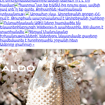
էդ տուրբոգեներատորն ավելի կարևո՞ր է ԼՂ-ի
համար
Պատրա՞ստ եք ԵԱՏՄ-ից դուրս գալ, ավելի
լավ տե՞ղ եք գտել. Քրիստինե Վարդանյան
(տեսանյութ)
Արցախը չկա, Ադրբեջանի զորքը ՀՀ-
ում է, Թուրքիան պաշտպանում է Ադրբեջանի շահերը
Ուկրաինական ԱԹՍ-ները հարվածել են
Եկատերինբուրգի Wildberries-ի պահեստին․ 800 մարդ է
տարհանվել
Գեղամ Մանուկյանը
իշխանությունների՝ եկեղեցու նկատմամբ քայլերը
համեմատել է խորհրդային շրջանի հետ
Ամբողջ լրահոսը »