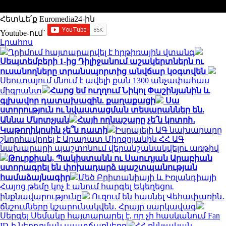
Հետևե՛ք Euromedia24-ին
Youtube-ում`
Լրահոս
Ղրիմում հայտարարվել է հրթիռային վտանգ
Սեպտեմբերի 1-ից Դիլիջանում աշակերտներն ու
ուսանողները տրանսպորտից անվճար կօգտվեն
Սեուտայում մնում է ավելի քան 1300 անչափահաս
միգրանտ
Հարց եմ ուղղում Նիկոլ Փաշինյանին և
գլխավոր դատախազին. քաղաքացի
Սա
ստորություն ու նվաստացման տեսարաններ են.
Աննա Մկրտչյան
Հայի ողնաշարը չե՛ն կոտրի․
Կաթողիկոսին չե՞ն դատի
Իսրայելի ԱԳ նախարարը
շնորհավորել է Արարատ Միրզոյանին ՀՀ ԱԳ
նախարարի պաշտոնում վերանշանակվելու առթիվ
Թուրքիան, Պակիստանն ու Սաուդյան Արաբիան
ստորագրել են փոխադարձ պաշտպանության
համաձայնագիր
Մեծ Բրիտանիայի և Իռլանդիայի
Հայոց թեմը կոչ է անում հարգել Եկեղեցու
ինքնավարությունը
Ուզում են հասնել Վեհափառին․
ճնշումները կշարունակվեն․ Հրայր սարկավագ
Սերգեյ Սեմակը հայտարարել է, որ չի հասկանում Fan
ID-ի ներդրման պատճառները
ՀՀ քննչական