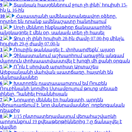
9
Տասնյակ հասցեներում ջուր չի լինի՝ հուլիսի 15-
ին և 16-ին
10
Հայաստանի ամենավտանգավոր օձերը.
որտեղ են դրանք ամենաշատը հանդիպում
1
Սոչի մեկնող ինքնաթիռը ճանապարհին
անցկացրել է մեկ օր, սակայն տեղ չի հասել
2
Ջուր չի լինի հուլիսի 28-ին ժամը 07.00-ից մինչև
հուլիսի 29-ը ժամը 07.00-ն
3
Ռուբլին թանկացել է․ փոխարժեքն՝ այսօր
4
Չինաստանում աշխարհում առաջին անգամ
մարդուն փոխպատվաստվել է խոզի մի քանի օրգան
5
Ո՞րն է սիրված արտիստ Արտաշես
Ալեքսանյանի մահվան պատճառը. հայտնի են
մանրամասներ
6
Խստորեն դատապարտում եմ Ռուբեն
Ռուբինյանի կողմից Ստամբուլում թուրք տեսած
լինելը. Դանիել Իոաննիսյան
7
Նորայրը մեկնել էր հանգստի, արդեն
վերադառնում է. նոր մանրամասներ՝ ողբերգական
դեպքից
8
1/15 ընտրատեղամասում վերահաշվարկի
արդյունքում 19 քվեաթերթիկներից 7-ը ճանաչվել է
վավեր