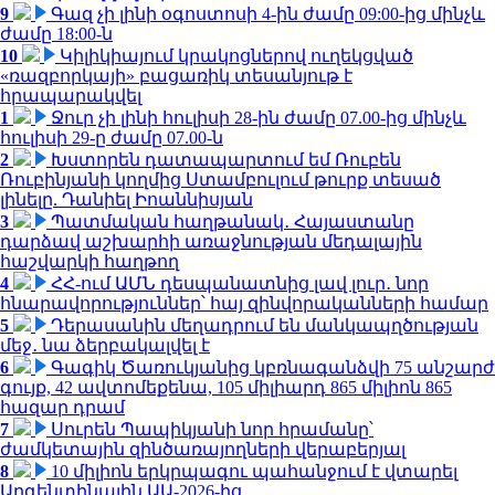
9
Գազ չի լինի օգոստոսի 4-ին ժամը 09:00-ից մինչև
ժամը 18:00-ն
10
Կիլիկիայում կրակոցներով ուղեկցված
«ռազբորկայի» բացառիկ տեսանյութ է
հրապարակվել
1
Ջուր չի լինի հուլիսի 28-ին ժամը 07.00-ից մինչև
հուլիսի 29-ը ժամը 07.00-ն
2
Խստորեն դատապարտում եմ Ռուբեն
Ռուբինյանի կողմից Ստամբուլում թուրք տեսած
լինելը. Դանիել Իոաննիսյան
3
Պատմական հաղթանակ․ Հայաստանը
դարձավ աշխարհի առաջնության մեդալային
հաշվարկի հաղթող
4
ՀՀ-ում ԱՄՆ դեսպանատնից լավ լուր․ նոր
հնարավորություններ՝ հայ զինվորականների համար
5
Դերասանին մեղադրում են մանկապղծության
մեջ․ նա ձերբակալվել է
6
Գագիկ Ծառուկյանից կբռնագանձվի 75 անշարժ
գույք, 42 ավտոմեքենա, 105 միլիարդ 865 միլիոն 865
հազար դրամ
7
Սուրեն Պապիկյանի նոր հրամանը՝
ժամկետային զինծառայողների վերաբերյալ
8
10 միլիոն երկրպագու պահանջում է վտարել
Արգենտինային ԱԱ-2026-ից