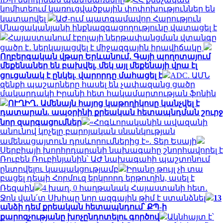
կոմիտեում կառուցվածքային փոփոխություններ են
կատարվել
ԱԺ-ում պատգամավոր Հարություն
Մնացականյանի ինքնազգացողությունը վատացել է
Հայաստանում էբոլայի ներթափանցման վտանգը
ցածր է․ ներկայացվել է միջազգային իրավիճակը
Ողբերգական վթար Երևանում․ Գայի պողոտայում
մեքենաներ են բախվել, մեկ այլ մեքենայի վրա էլ
ցուցանակ է ընկել. վարորդը մահացել է
ADC. ԱՄՆ
զենքի պաշարները հասել են չափազանց ցածր
մակարդակի Իրանի հետ հակամարտության ֆոնին
ՈՒՂԻՂ․ Ամենայն հայոց կաթողիկոսը կանչվել է
դատարան. ապօրինի քրեական հետապնդման շուրջ
նոր զարգացումներ
«Հոգևորականին ավազանի
անունով կոչելը բարոյական սնանկության
ամենացայտուն դրսևորումներից է». Տեր Եսայի
Սերբիայի խորհրդարանի նախագահը շնորհավորել է
Ռուբեն Ռուբինյանին՝ ԱԺ նախագահի պաշտոնում
ընտրվելու կապակցությամբ
Իրանը թույլ չի տա
բացել դեպի Հորմուզ երկրորդ երթուղին, ասել է
Ռեզաին
4 խաղ, 0 հաղթանակ Հայաստանի հետ․
Ջոն վան՛տ Սխիպը նոր ազգային թիմ է ստանձնել
13
անձի դեմ քրեական հետապնդում՝ ՔՊ-ի
քարոզչությանը խոչընդոտելու գործով
Ակնհայտ է՝