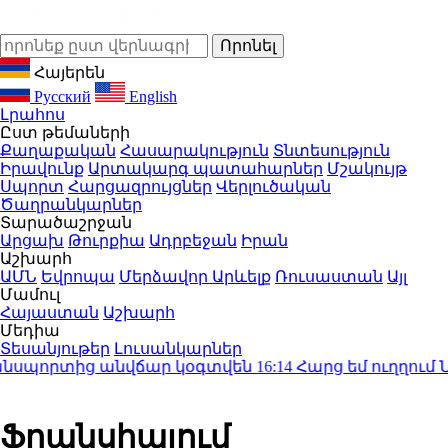
Հայերեն
Русский
English
Լրահոս
Ըստ թեմաների
Քաղաքական
Հասարակություն
Տնտեսություն
Իրավունք
Արտակարգ պատահարներ
Մշակույթ
Սպորտ
Հարցազրույցներ
Վերլուծական
Ծաղրանկարներ
Տարածաշրջան
Արցախ
Թուրքիա
Ադրբեջան
Իրան
Աշխարհ
ԱՄՆ
Եվրոպա
Մերձավոր Արևելք
Ռուսաստան
Այլ
Մամուլ
Հայաստան
Աշխարհ
Մեդիա
Տեսանյութեր
Լուսանկարներ
սպորտից անվճար կօգտվեն
16:14
Հարց եմ ուղղում Նի
Ֆրանսիայում