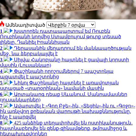
Ամենադիտված
1
Խստորեն դատապարտում եմ Ռուբեն
Ռուբինյանի կողմից Ստամբուլում թուրք տեսած
լինելը. Դանիել Իոաննիսյան
2
Դերասանին մեղադրում են մանկապղծության
մեջ․ նա ձերբակալվել է
3
Սիլվա Հակոբյանը հայտնել է ցավալի կորստի
մասին (Լուսանկար)
4
Փաշինյանի որոշումներով 7 պաշտոնյա
ազատվել է պաշտոնից
5
Նիկոլ Փաշինյանը հայտնել է առավոտյան
ստացած «տարօրինակ» նամակի մասին
6
Արտակարգ դեպք Սևանում. Մանրամասներ
(լուսանկարներ)
7
Ավարտվել է «Գող Բջե»-ին, «Տեցիկ»-ին ու «Գոջո»-
ին առնչվող քրեական վարույթի նախաքննությունը.
ինչ է պարզվել
8
425 անձինք տեղափոխվել են ոստիկանություն․
հայտնաբերվել են զենք-զինամթերք, թմրամիջոց և
հետախուզվողներ