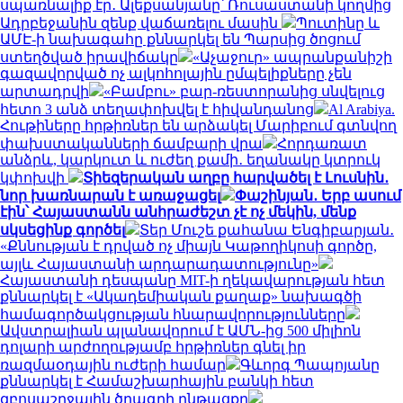
սպառնալիք էր․ Ալեքսանյանը՝ Ռուսաստանի կողմից
Ադրբեջանին զենք վաճառելու մասին
Պուտինը և
ԱՄԷ-ի նախագահը քննարկել են Պարսից ծոցում
ստեղծված իրավիճակը
«Աչաջուր» ապրանքանիշի
գազավորված ոչ ալկոհոլային ըմպելիքները չեն
արտադրվի
«Բամբու» բար-ռեստորանից սնվելուց
հետո 3 անձ տեղափոխվել է հիվանդանոց
Al Arabiya.
Հութիները հրթիռներ են արձակել Մարիբում գտնվող
փախստականների ճամբարի վրա
Հորդառատ
անձրև, կարկուտ և ուժեղ քամի․ եղանակը կտրուկ
կփոխվի
Տիեզերական աղբը հարվածել է Լուսնին․
նոր խառնարան է առաջացել
Փաշինյան․ Երբ ասում
էին՝ Հայաստանն անհրաժեշտ չէ ոչ մեկին, մենք
սկսեցինք գործել
Տեր Մուշե քահանա Ենգիբարյան․
«Քննության է դրված ոչ միայն Կաթողիկոսի գործը,
այլև Հայաստանի արդարադատությունը»
Հայաստանի դեսպանը MIT-ի ղեկավարության հետ
քննարկել է «Ակադեմիական քաղաք» նախագծի
համագործակցության հնարավորությունները
Ավստրալիան պլանավորում է ԱՄՆ-ից 500 միլիոն
դոլարի արժողությամբ հրթիռներ գնել իր
ռազմաօդային ուժերի համար
Գևորգ Պապոյանը
քննարկել է Համաշխարհային բանկի հետ
զբոսաշրջային ծրագրի ընթացքը