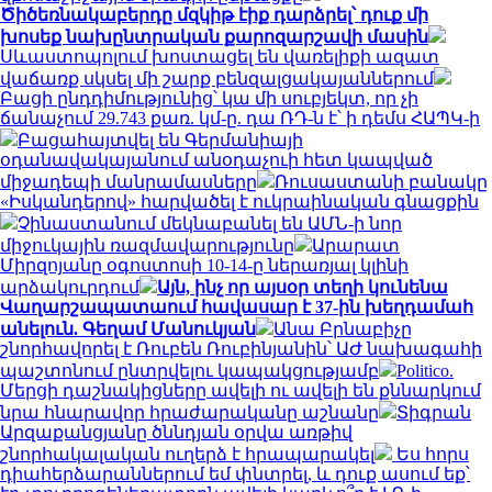
Ծիծեռնակաբերդը մզկիթ էիք դարձրել՝ դուք մի
խոսեք նախընտրական քարոզարշավի մասին
Սևաստոպոլում խոստացել են վառելիքի ազատ
վաճառք սկսել մի շարք բենզալցակայաններում
Բացի ընդդիմությունից՝ կա մի սուբյեկտ, որ չի
ճանաչում 29.743 քառ. կմ-ը. դա ՌԴ-ն է՝ ի դեմս ՀԱՊԿ-ի
Բացահայտվել են Գերմանիայի
օդանավակայանում անօդաչուի հետ կապված
միջադեպի մանրամասները
Ռուսաստանի բանակը
«Իսկանդերով» հարվածել է ուկրաինական գնացքին
Չինաստանում մեկնաբանել են ԱՄՆ-ի նոր
միջուկային ռազմավարությունը
Արարատ
Միրզոյանը օգոստոսի 10-14-ը ներառյալ կլինի
արձակուրդում
Այն, ինչ որ այսօր տեղի կունենա
Վաղարշապատաում հավասար է 37-ին խեղդամահ
անելուն. Գեղամ Մանուկյան
Անա Բրնաբիչը
շնորհավորել է Ռուբեն Ռուբինյանին՝ ԱԺ նախագահի
պաշտոնում ընտրվելու կապակցությամբ
Politico.
Մերցի դաշնակիցները ավելի ու ավելի են քննարկում
նրա հնարավոր հրաժարականը աշնանը
Տիգրան
Արզաքանցյանը ծննդյան օրվա առթիվ
շնորհակալական ուղերձ է հրապարակել
Ես հորս
դիահերձարաններում եմ փնտրել, և դուք ասում եք՝