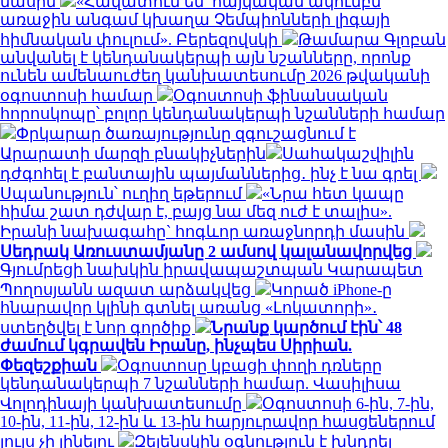
մասին
«Հավատում եմ՝ հայկական ակումբն
առաջին անգամ կխաղա Չեմպիոնների լիգայի
հիմնական փուլում». Բերեզովսկի
Թամարա Գլոբան
անվանել է կենդանակերպի այն նշանները, որոնք
ունեն ամենաուժեղ կանխատեսումը 2026 թվականի
օգոստոսի համար
Օգոստոսի ֆինանսական
հորոսկոպը՝ բոլոր կենդանակերպի նշանների համար
Փրկարար ծառայությունը զգուշացնում է
Արարատի մարզի բնակիչներին
Սահակաշվիլին
դժգոհել է բանտային պայմաններից․ ինչ է նա գրել
Սպանություն՝ ուղիղ եթերում
«Նրա հետ կապը
հիմա շատ դժվար է, բայց նա մեզ ուժ է տալիս».
Իրանի նախագահը` հոգևոր առաջնորդի մասին
Սեդրակ Առուստամյանը 2 ամսով կալանավորվեց
Գյումրեցի նախկին իրավապաշտպան Կարապետ
Պողոսյանն ազատ արձակվեց
Կորած iPhone-ը
հնարավոր կլինի գտնել առանց «Լոկատորի»․
ստեղծվել է նոր գործիք
Նրանք կարծում էին՝ 48
ժամում կգրավեն Իրանը, ինչպես Սիրիան.
Փեզեշքիան
Օգոստոսը կբացի փողի դռները
կենդանակերպի 7 նշանների համար. Վասիլիսա
Վոլոդինայի կանխատեսումը
Օգոստոսի 6-ին, 7-ին,
10-ին, 11-ին, 12-ին և 13-ին հարյուրավոր հասցեներում
լույս չի լինելու
Զելենսկին օգնություն է խնդրել