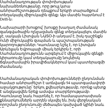
Սահմանադրության փոփոխության
նախաձեռնությանը, որը թույլ կտա
անհրաժեշտության դեպքում երկրի տարածքում
տեղակայել միջուկային զենք։ Այս մասին հայտնում է
Delfi-ն։
Նախարարի խոսքով՝ խոսքը խաղաղ ժամանակ
զանգվածային ոչնչացման զենք տեղակայելու մասին
չէ, սակայն Լիտվան ՆԱՏՕ-ի անդամ է, իսկ դաշինքն
ունի միջուկային զսպման և պաշտպանության
կարողություններ։ Կաունասը նշել է, որ Լիտվան
Արևելյան Եվրոպայի միակ երկիրն է, որի
Սահմանադրությունն արգելում է միջուկային զենքի
կիրառումը կամ տեղակայումը նույնիսկ
ճգնաժամային իրավիճակներում կամ պատերազմի
ժամանակ։
Սահմանադրական փոփոխությունների ընդունման
համար անհրաժեշտ է առնվազն 94 պատգամավորի
աջակցությունը՝ երկու քվեարկությամբ, որոնք պետք
է անցկացվեն երեք ամսվա տարբերությամբ։
Կաունասը նաև հայտնել է, որ համապատասխան
քննարկումներն արդեն սկսվել են, իսկ վերջնական
որոշման ընդունումը մեծապես կախված կլինի նաև