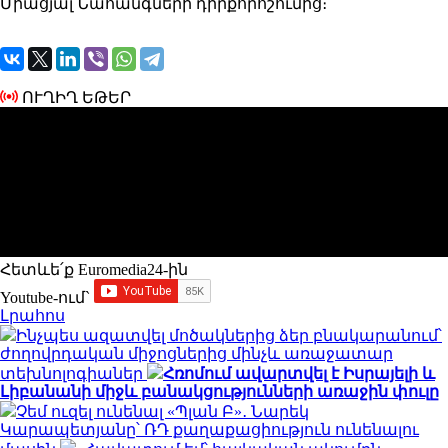
Միացյալ Նահանգների դիրքորոշումից։
ՈՒՂԻՂ ԵԹԵՐ
Հետևե՛ք Euromedia24-ին
Youtube-ում`
Լրահոս
Ինչպես ազատվել մոծակներից ձեր բնակարանում՝
ժողովրդական միջոցներից մինչև առաջատար
տեխնոլոգիաներ
Հռոմում ավարտվել է Իսրայելի և
Լիբանանի միջև բանակցությունների առաջին փուլը
Չեմ ուզել ունենալ «Պլան Բ»․ Նարեկ
Կարապետյանը՝ ՌԴ քաղաքացիություն ունենալու