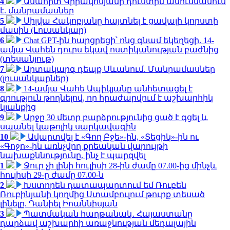
4
Անահիտ Կիրակոսյանի դուստրն ամուսնանում
է. մանրամասներ
5
Սիլվա Հակոբյանը հայտնել է ցավալի կորստի
մասին (Լուսանկար)
6
Chat GPT-ին հարցրեցի՝ ոնց գնամ եկեղեցի. 14-
ամյա Վահեն դուրս եկավ ոստիկանության բաժնից
(տեսանյութ)
7
Արտակարգ դեպք Սևանում. Մանրամասներ
(լուսանկարներ)
8
14-ամյա Վահե Ապիկյանը անհետացել է
գրություն թողնելով, որ հրաժարվում է աշխարհիկ
կյանքից
9
Արջը 30 մետր բարձրությունից ցած է գցել և
սպանել կաթոլիկ սարկավագին
10
Ավարտվել է «Գող Բջե»-ին, «Տեցիկ»-ին ու
«Գոջո»-ին առնչվող քրեական վարույթի
նախաքննությունը. ինչ է պարզվել
1
Ջուր չի լինի հուլիսի 28-ին ժամը 07.00-ից մինչև
հուլիսի 29-ը ժամը 07.00-ն
2
Խստորեն դատապարտում եմ Ռուբեն
Ռուբինյանի կողմից Ստամբուլում թուրք տեսած
լինելը. Դանիել Իոաննիսյան
3
Պատմական հաղթանակ․ Հայաստանը
դարձավ աշխարհի առաջնության մեդալային