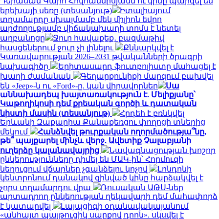
Դերասան Կարո Հովհաննիսյանն ու կինը պարզել են
երեխայի սեռը (տեսանյութ)
Իտալիայում
տղամարդը սխալմամբ մեկ միլիոն եվրո
արժողությամբ վիճակախաղի տոմս է նետել
աղբանոցը
Ջուր հավաքեք․ բազմաթիվ
հասցեներում ջուր չի լինելու
Քննարկվել է
Կառավարության 2026–2031 թվականների ծրագրի
նախագիծը
Երիտասարդ ֆուտբոլիստը մահացել է
խաղի ժամանակ
Գեղարքունիքի մարզում բախվել
են «Jeep»-ն ու «Ford»-ը. կան վիրավորներ
Սա
աննախադեպ խայտառակություն է. Մելիքյանը՝
Կաթողիկոսի դեմ քրեական գործի և դատական
նիստի մասին (տեսանյութ)
Հրդեհ է բռնկվել
Երևանի Զաքարիա Քանաքեռցու փողոցի տներից
մեկում
Հանձնվել թուրքական ողորմածությա՞նը,
թե՞ պայքարել մինչև վերջ. Ավետիք Չալաբյանի
ուղերձը կալանավայրից
Նավագնացության խոշոր
ընկերությունները դիմել են ՄԱԿ-ին՝ Հորմուզի
նեղուցում վճարներ չգանձելու կոչով
Լոնդոնի
կենտրոնում դանակով զինված կինը հարձակվել է
չորս տղամարդու վրա
Ռուսական ԱԹՍ-ներ
արտադրող ընկերության ղեկավարի դեմ մահափորձ
է կատարվել
Լայպցիգի օդանավակայանում
«անհայտ պայթուցիկ սարքով դրոն». սկսվել է