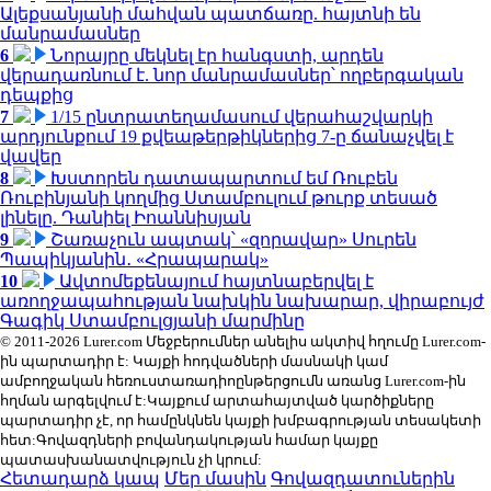
Ալեքսանյանի մահվան պատճառը. հայտնի են
մանրամասներ
6
Նորայրը մեկնել էր հանգստի, արդեն
վերադառնում է. նոր մանրամասներ՝ ողբերգական
դեպքից
7
1/15 ընտրատեղամասում վերահաշվարկի
արդյունքում 19 քվեաթերթիկներից 7-ը ճանաչվել է
վավեր
8
Խստորեն դատապարտում եմ Ռուբեն
Ռուբինյանի կողմից Ստամբուլում թուրք տեսած
լինելը. Դանիել Իոաննիսյան
9
Շառաչուն ապտակ՝ «զորավար» Սուրեն
Պապիկյանին․ «Հրապարակ»
10
Ավտոմեքենայում հայտնաբերվել է
առողջապահության նախկին նախարար, վիրաբույժ
Գագիկ Ստամբուլցյանի մարմինը
© 2011-2026 Lurer.com Մեջբերումներ անելիս ակտիվ հղումը Lurer.com-
ին պարտադիր է: Կայքի հոդվածների մասնակի կամ
ամբողջական հեռուստառադիոընթերցումն առանց Lurer.com-ին
հղման արգելվում է:Կայքում արտահայտված կարծիքները
պարտադիր չէ, որ համընկնեն կայքի խմբագրության տեսակետի
հետ:Գովազդների բովանդակության համար կայքը
պատասխանատվություն չի կրում:
Հետադարձ կապ
Մեր մասին
Գովազդատուներին