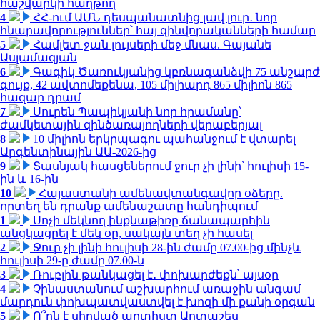
հաշվարկի հաղթող
4
ՀՀ-ում ԱՄՆ դեսպանատնից լավ լուր․ նոր
հնարավորություններ՝ հայ զինվորականների համար
5
Համլետ ջան լույսերի մեջ մնաս. Գայանե
Ասլամազյան
6
Գագիկ Ծառուկյանից կբռնագանձվի 75 անշարժ
գույք, 42 ավտոմեքենա, 105 միլիարդ 865 միլիոն 865
հազար դրամ
7
Սուրեն Պապիկյանի նոր հրամանը՝
ժամկետային զինծառայողների վերաբերյալ
8
10 միլիոն երկրպագու պահանջում է վտարել
Արգենտինային ԱԱ-2026-ից
9
Տասնյակ հասցեներում ջուր չի լինի՝ հուլիսի 15-
ին և 16-ին
10
Հայաստանի ամենավտանգավոր օձերը.
որտեղ են դրանք ամենաշատը հանդիպում
1
Սոչի մեկնող ինքնաթիռը ճանապարհին
անցկացրել է մեկ օր, սակայն տեղ չի հասել
2
Ջուր չի լինի հուլիսի 28-ին ժամը 07.00-ից մինչև
հուլիսի 29-ը ժամը 07.00-ն
3
Ռուբլին թանկացել է․ փոխարժեքն՝ այսօր
4
Չինաստանում աշխարհում առաջին անգամ
մարդուն փոխպատվաստվել է խոզի մի քանի օրգան
5
Ո՞րն է սիրված արտիստ Արտաշես