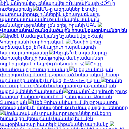
Ֆինլանդիայից․ քննարկվել է Ուկրաինայի ՀՕՊ-ի
ուժեղացումը
ԱՄՆ-ը ազդակներ է տվել
պարտավորություններին վերադառնալու
պատրաստակամության մասին, սակայն
բանակցություններ չեն եղել. Իրանի ԱԳՆ
Վրաստանում զանգվածային հոսանքազրկումներ են
Արմեն Մամաջանյանը նշանակվել է Հայկ
Կոնջորյանի խորհրդական
Մեսսիի կինը
արձագանքել է Ռոնալդուի հարսնացուի
հայտարարությանը
Ինչպե՞ս է տղամարդը
մահացել մեղվի խայթոցից. մանրամասներ
ողբերգական դեպքից (տեսանյութ)
Շոգը
վտանգավոր է սրտի համար
Ալեք Մանուկյան
փողոցում արմատից չորացած հսկայական ծառը
արմատից պոկվել և ընկել է «Mazda»-ի վրա
Իրանի
արտաքին գործերի նախարարը պաշտոնական
այցով կմեկնի Պակիստան
Հուսանք՝ Հորմուզի շուրջ
խաղաղ հանգուցալուծումը կկայանա․ Արտակ
Զաքարյան
Մեծ Բրիտանիայում մի թոշակառու
գերազանցել է ինքնաթիռի թևի վրա քայլելու ռեկորդը
Արմատական տրամադրություններ ունեցող
իսրայելցի վերաբնակ կանանց խումբն
ապօրինաբար հատել է Լիբանանի սահմանը