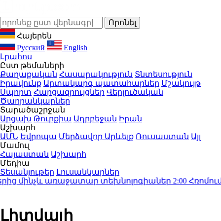
Հայերեն
Русский
English
Լրահոս
Ըստ թեմաների
Քաղաքական
Հասարակություն
Տնտեսություն
Իրավունք
Արտակարգ պատահարներ
Մշակույթ
Սպորտ
Հարցազրույցներ
Վերլուծական
Ծաղրանկարներ
Տարածաշրջան
Արցախ
Թուրքիա
Ադրբեջան
Իրան
Աշխարհ
ԱՄՆ
Եվրոպա
Մերձավոր Արևելք
Ռուսաստան
Այլ
Մամուլ
Հայաստան
Աշխարհ
Մեդիա
Տեսանյութեր
Լուսանկարներ
ից մինչև առաջատար տեխնոլոգիաներ
2:00
Հռոմում ավ
Լիտվայի