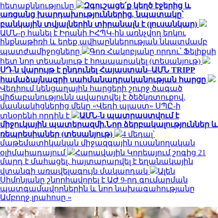
հետաքննությունը
Զգուշացե՛ք կեղծ էջերից և
առցանց խարդախություններից, նպատակը՝
բանկային տվյալներին տիրանալն է (լուսանկար)
ԱՄՆ-ը հանել է Իրանի ԻՀՊԿ-ին առնչվող երկու
ինքնաթիռի և երեք ավիաընկերության նկատմամբ
պատժամիջոցները
Գոռ Հակոբյանը որդու՝ Ֆելիքսի
հետ նոր տեսանյութ է հրապարակել (տեսանյութ)
ՍԴ-ն վարույթ է ընդունել Հայաստան–ԱՄՆ TRIPP
համաձայնագրի սահմանադրականության հարցը
Վեդիում կենցաղային հարցերի շուրջ ծագած
վիճաբանությունն ավարտվել է ծեծկռտուքով.
մասնակիցներից մեկը «Վեդի պլաստ» ՍՊԸ-ի
տնօրենի որդին է
ԱՄՆ-ն պատրաստվում է
միջուկային պատերազմի.Նոր ձերբակալություններ և
ռեպրեսիաներ (տեսանյութ)
4 մեդալ՝
մաթեմատիկական միջազգային ուսանողական
օլիմպիադայում
Հարավային Կորեայում շոգից 21
մարդ է մահացել. հայտարարվել է եղանակային
վտանգի առավելագույն մակարդակ
Ալեն
Սիմոնյանը շնորհավորել է ԱԺ 9-րդ գումարման
պատգամավորներին և նոր նախագահությանը
Ամբողջ լրահոսը »