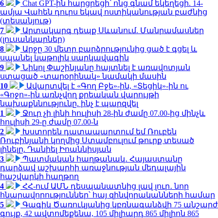
6
Chat GPT-ին հարցրեցի՝ ոնց գնամ եկեղեցի. 14-
ամյա Վահեն դուրս եկավ ոստիկանության բաժնից
(տեսանյութ)
7
Արտակարգ դեպք Սևանում. Մանրամասներ
(լուսանկարներ)
8
Արջը 30 մետր բարձրությունից ցած է գցել և
սպանել կաթոլիկ սարկավագին
9
Նիկոլ Փաշինյանը հայտնել է առավոտյան
ստացած «տարօրինակ» նամակի մասին
10
Ավարտվել է «Գող Բջե»-ին, «Տեցիկ»-ին ու
«Գոջո»-ին առնչվող քրեական վարույթի
նախաքննությունը. ինչ է պարզվել
1
Ջուր չի լինի հուլիսի 28-ին ժամը 07.00-ից մինչև
հուլիսի 29-ը ժամը 07.00-ն
2
Խստորեն դատապարտում եմ Ռուբեն
Ռուբինյանի կողմից Ստամբուլում թուրք տեսած
լինելը. Դանիել Իոաննիսյան
3
Պատմական հաղթանակ․ Հայաստանը
դարձավ աշխարհի առաջնության մեդալային
հաշվարկի հաղթող
4
ՀՀ-ում ԱՄՆ դեսպանատնից լավ լուր․ նոր
հնարավորություններ՝ հայ զինվորականների համար
5
Գագիկ Ծառուկյանից կբռնագանձվի 75 անշարժ
գույք, 42 ավտոմեքենա, 105 միլիարդ 865 միլիոն 865