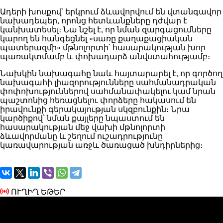
Ադերի խոսքով՝ երկրում ձևավորվում են վտանգավոր
նախադեպեր, որոնց հետևանքները դժվար է
կանխատեսել։ Նա նշել է, որ նման զարգացումները
կարող են հանգեցնել «սառը քաղաքացիական
պատերազմի» մթնոլորտի՝ հասարակության խոր
պառակտմամբ և փոխադարձ անվստահությամբ։
Նախկին նախագահը նաև հայտարարել է, որ գործող
նախագահի լիազորությունները սահմանադրական
փոփոխություններով սահմանափակելու կամ նրան
պաշտոնից հեռացնելու փորձերը հակասում են
իրավունքի գերակայության սկզբունքին։ Նրա
կարծիքով՝ նման քայլերը նպաստում են
հասարակության մեջ վախի մթնոլորտի
ձևավորմանը և շեղում ուշադրությունը
կառավարության առջև ծառացած խնդիրներից։
ՈՒՂԻՂ ԵԹԵՐ