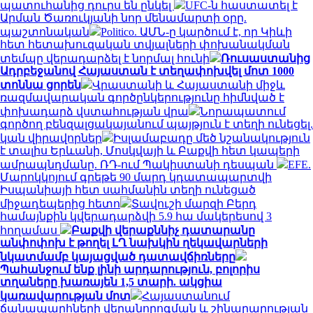
պատուհանից դուրս են ընկել
UFC-ն հաստատել է
Արման Ծառուկյանի նոր մենամարտի օրը.
պաշտոնական
Politico. ԱՄՆ-ը կարծում է, որ Կիևի
հետ հետախուզական տվյալների փոխանակման
տեմպը վերադարձել է նորմալ հունի
Ռուսաստանից
Ադրբեջանով Հայաստան է տեղափոխվել մոտ 1000
տոննա ցորեն
Վրաստանի և Հայաստանի միջև
ռազմավարական գործընկերությունը հիմնված է
փոխադարձ վստահության վրա
Նորապատում
գործող բենզալցակայանում պայթյուն է տեղի ունեցել.
կան վիրավորներ
Իսլամաբադը մեծ նշանակություն
է տալիս Երևանի, Մոսկվայի և Բաքվի հետ կապերի
ամրապնդմանը. ՌԴ-ում Պակիստանի դեսպան
EFE.
Մարոկկոյում գրեթե 90 մարդ կդատապարտվի
Իսպանիայի հետ սահմանին տեղի ունեցած
միջադեպերից հետո
Տավուշի մարզի Բերդ
համայնքին կվերադարձվի 5.9 հա մակերեսով 3
հողամաս
Բաքվի վերաքննիչ դատարանը
անփոփոխ է թողել ԼՂ նախկին ղեկավարների
նկատմամբ կայացված դատավճիռները
Պահանջում ենք լինի արդարություն, բոլորիս
տղաները խառայեն 1,5 տարի. ակցիա
կառավարության մոտ
Հայաստանում
ճանապարհների վերանորոգման և շինարարության