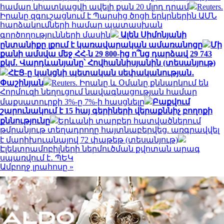
համար կհատկացվի ավելի քան 20 մլրդ դրամ
Reuters.
Իրանը զգուշացնում է Պարսից ծոցի երկրներին ԱՄՆ
հարձակումների համար պատասխան
գործողությունների մասին
Ալեն Սիմոնյանի
ընտանիքը լքում է կառավարական ամառանոցը
Մի
քանի ամսվա մեջ ՀՀ-ն 29 800-ից ո՞նց դարձավ 29 743
քկմ․ Վարդևանյանը՝ Հովհաննիսյանին (տեսանյութ)
ՀԷՑ-ը կանցնի պետական սեփականության․
Փաշինյան
Reuters. Իրանը և Օմանը քննարկում են
Հորմուզի նեղուցում նավագնացության համար
մաքսատուրքի 3%-ը 7%-ի հասցնելը
Բաքվում
շարունակում է 15 հայ գերիների վերաքննիչ բողոքի
քննությունը
Երևանի տարբեր հատվածներում
թմրանյութ տեղադրողը հայտնաբերվեց. առգրավվել
է մարիխուանայով 72 փաթեթ (տեսանյութ)
Էլեկտրամոբիլների ներմուծման քվոտան արագ
սպառվում է․ ՊԵԿ
Ամբողջ լրահոսը »