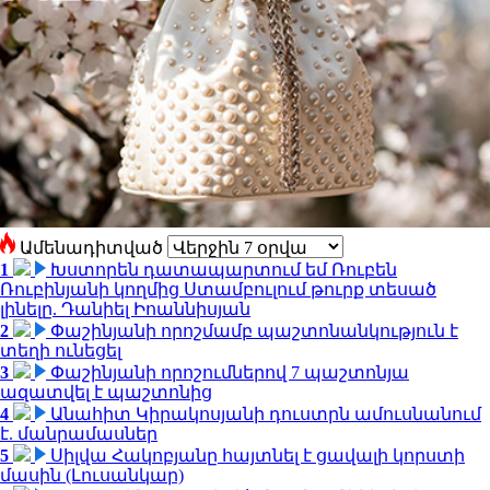
Ամենադիտված
1
Խստորեն դատապարտում եմ Ռուբեն
Ռուբինյանի կողմից Ստամբուլում թուրք տեսած
լինելը. Դանիել Իոաննիսյան
2
Փաշինյանի որոշմամբ պաշտոնանկություն է
տեղի ունեցել
3
Փաշինյանի որոշումներով 7 պաշտոնյա
ազատվել է պաշտոնից
4
Անահիտ Կիրակոսյանի դուստրն ամուսնանում
է. մանրամասներ
5
Սիլվա Հակոբյանը հայտնել է ցավալի կորստի
մասին (Լուսանկար)