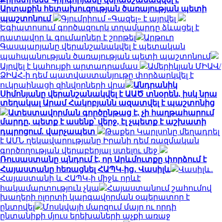
Արտաքին հետախուզության ծառայության պետի
պաշտոնում
Գյումրիում «Գազել» է այրվել
Եգիպտոսում գործազուրկ տղամարդը ձևացել է
դատավոր և գումարներ է շորթել
Արթուր
Գասպարյանը վերանշանակվել է պետական
պահպանության ծառայության պետի պաշտոնում
Այրվել է կահույքի արտադրամաս
Ամերիկյան ՄԻԱՎ/
ՁԻԱՀ-ի դեմ պատվաստանյութը փորձարկվել է
ուկրաինացի զինվորների վրա
Անդրանիկ
Սիմոնյանը վերանշանակվել է ԱԱԾ տնօրեն, իսկ նրա
տեղակալ Արամ Հակոբյանն ազատվել է պաշտոնից
Ատեստավորման գործընթաց է, չի հաղթահարում
մարդը, պետք է ասենք՝ վերջ, էլ չպետք է աշխատի
դպրոցում. վարչապետ
Թաքեր Կարլսոնը մեղադրել
է ԱՄՆ ղեկավարությանը Իրանի դեմ ռազմական
գործողության վերաբերյալ ստելու մեջ
Ռուսաստանը պնդում է, որ Արևմուտքը փորձում է
Հայաստանը հեռացնել ՀԱՊԿ-ից․ Վասիլև
Վասիլև․
Հայաստանի և ՀԱՊԿ-ի միջև որևէ
հակամարտություն չկա
Հայաստանում շահումով
խաղերի ոլորտի կարգավորման օպերատոր է
ընտրվել
Մոսկվայի մարզում մայր ու որդի
ընտանիքի մյուս երեխաների աչքի առաջ