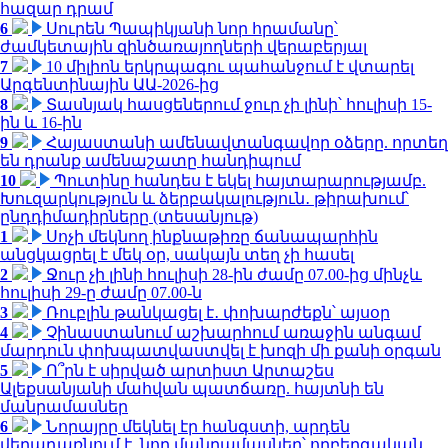
հազար դրամ
6
Սուրեն Պապիկյանի նոր հրամանը՝
ժամկետային զինծառայողների վերաբերյալ
7
10 միլիոն երկրպագու պահանջում է վտարել
Արգենտինային ԱԱ-2026-ից
8
Տասնյակ հասցեներում ջուր չի լինի՝ հուլիսի 15-
ին և 16-ին
9
Հայաստանի ամենավտանգավոր օձերը. որտեղ
են դրանք ամենաշատը հանդիպում
10
Պուտինը հանդես է եկել հայտարարությամբ.
Խուզարկություն և ձերբակալություն․ թիրախում՝
ընդդիմադիրները (տեսանյութ)
1
Սոչի մեկնող ինքնաթիռը ճանապարհին
անցկացրել է մեկ օր, սակայն տեղ չի հասել
2
Ջուր չի լինի հուլիսի 28-ին ժամը 07.00-ից մինչև
հուլիսի 29-ը ժամը 07.00-ն
3
Ռուբլին թանկացել է․ փոխարժեքն՝ այսօր
4
Չինաստանում աշխարհում առաջին անգամ
մարդուն փոխպատվաստվել է խոզի մի քանի օրգան
5
Ո՞րն է սիրված արտիստ Արտաշես
Ալեքսանյանի մահվան պատճառը. հայտնի են
մանրամասներ
6
Նորայրը մեկնել էր հանգստի, արդեն
վերադառնում է. նոր մանրամասներ՝ ողբերգական