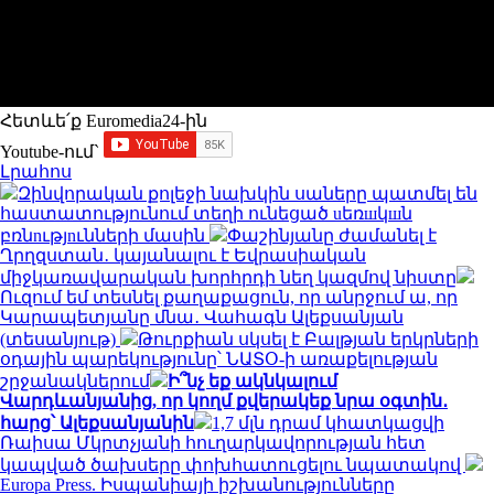
Հետևե՛ք Euromedia24-ին
Youtube-ում`
Լրահոս
Զինվորական քոլեջի նախկին սաները պատմել են
հաստատությունում տեղի ունեցած uեռшկшն
բռնnւթյnւնների մասին
Փաշինյանը ժամանել է
Ղրղզստան․ կայանալու է Եվրասիական
միջկառավարական խորհրդի նեղ կազմով նիստը
Ուզում եմ տեսնել քաղաքացուն, որ անրջում ա, որ
Կարապետյանը մնա․ Վահագն Ալեքսանյան
(տեսանյութ)
Թուրքիան սկսել է Բալթյան երկրների
օդային պարեկությունը՝ ՆԱՏՕ-ի առաքելության
շրջանակներում
Ի՞նչ եք ակնկալում
Վարդևանյանից, որ կողմ քվերակեք նրա օգտին․
հարց՝ Ալեքսանյանին
1,7 մլն դրամ կհատկացվի
Ռաիսա Մկրտչյանի հուղարկավորության հետ
կապված ծախսերը փոխհատուցելու նպատակով
Europa Press. Իսպանիայի իշխանությունները