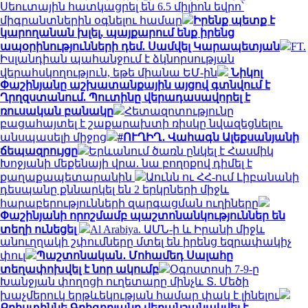
Սեուտային հատկացրել են 6.5 միլիոն եվրո՝
միգրանտներին օգնելու համար
Իրենք պետք է
կարողանան խլել, պայքարում ենք իրենց
ապօրինությունների դեմ. Սամվել Կարապետյան
FT.
Իսլանդիան պահանջում է ձկնորսության
վերահսկողություն, եթե միանա ԵՄ-ին
Նիկոլ
Փաշինյանը աշխատանքային այցով գտնվում է
Ղրղզստանում. Պուտինը վերադասավորել է
ռուսական բանակը
Հետազոտությունը
բացահայտել է շաքարախտի ռիսկը նվազեցնելու
անսպասելի միջոց
#ՈՒՂԻՂ․ Վահագն Ալեքսանյանի
ճեպազրույցը
Երևանում ծառն ընկել է Հասմիկ
Խոջյանի մեքենայի վրա. նա բողոքով դիմել է
քաղաքապետարանին
Աունն ու ՀՀ-ում Լիբանանի
դեսպանը քննարկել են 2 երկրների միջև
հարաբերությունների զարգացման ուղիները
Փաշինյանի որոշմամբ պաշտոնանկություններ են
տեղի ունեցել
Al Arabiya. ԱՄՆ-ի և Իրանի միջև
անուղղակի շփումները մտել են իրենց եզրափակիչ
փուլ
Պաշտոնական․ Մոհամեդ Սալահը
տեղափոխվել է նոր ակումբ
Օգոստոսի 7-9-ը
Խանջյան փողոցի ուղետարը մինչև Տ. Մեծի
խաչմերուկ երթևեկության համար փակ է լինելու
Քրիստիննե Գրիգորյանը վերանշանակվել է