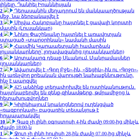
լինելը. Դանիել Իոաննիսյան
2
Դերասանին մեղադրում են մանկապղծության
մեջ․ նա ձերբակալվել է
3
Սիլվա Հակոբյանը հայտնել է ցավալի կորստի
մասին (Լուսանկար)
4
Նիկոլ Փաշինյանը հայտնել է առավոտյան
ստացած «տարօրինակ» նամակի մասին
5
Հասմիկ Կարապետյանի համարձակ
լուսանկարները՝ լողավազանից (լուսանկարներ)
6
Արտակարգ դեպք Սևանում. Մանրամասներ
(լուսանկարներ)
7
Ավարտվել է «Գող Բջե»-ին, «Տեցիկ»-ին ու «Գոջո»-
ին առնչվող քրեական վարույթի նախաքննությունը.
ինչ է պարզվել
8
425 անձինք տեղափոխվել են ոստիկանություն․
հայտնաբերվել են զենք-զինամթերք, թմրամիջոց և
հետախուզվողներ
9
Կիլիկիայում կրակոցներով ուղեկցված
«ռազբորկայի» բացառիկ տեսանյութ է
հրապարակվել
10
Գազ չի լինի օգոստոսի 4-ին ժամը 09:00-ից մինչև
ժամը 18:00-ն
1
Ջուր չի լինի հուլիսի 28-ին ժամը 07.00-ից մինչև