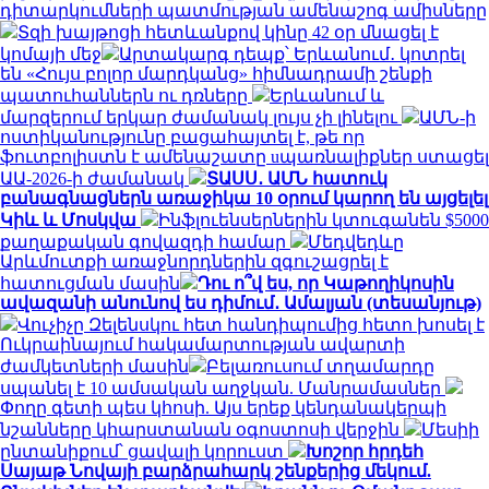
դիտարկումների պատմության ամենաշոգ ամիսները
Տզի խայթոցի հետևանքով կինը 42 օր մնացել է
կոմայի մեջ
Արտակարգ դեպք՝ Երևանում․ կոտրել
են «Հույս բոլոր մարդկանց» հիմնադրամի շենքի
պատուհաններն ու դռները
Երևանում և
մարզերում երկար ժամանակ լույս չի լինելու
ԱՄՆ-ի
ոստիկանությունը բացահայտել է, թե որ
ֆուտբոլիստն է ամենաշատը uպառնալիքներ ստացել
ԱԱ-2026-ի ժամանակ
ՏԱՍՍ․ ԱՄՆ հատուկ
բանագնացներն առաջիկա 10 օրում կարող են այցելել
Կիև և Մոսկվա
Ինֆլուենսերներին կտուգանեն $5000
քաղաքական գովազդի համար
Մեդվեդևը
Արևմուտքի առաջնորդներին զգուշացրել է
հատուցման մասին
Դու ո՞վ ես, որ Կաթողիկոսին
ավազանի անունով ես դիմում․ Ամալյան (տեսանյութ)
Վուչիչը Զելենսկու հետ հանդիպումից հետո խոսել է
Ուկրաինայում հակամարտության ավարտի
ժամկետների մասին
Բելառուսում տղամարդը
սպանել է 10 ամսական աղջկան. Մանրամասներ
Փողը գետի պես կհոսի. Այս երեք կենդանակերպի
նշանները կհարստանան օգոստոսի վերջին
Մեսիի
ընտանիքում՝ ցավալի կորուստ
Խոշոր հրդեհ
Սայաթ Նովայի բարձրահարկ շենքերից մեկում.