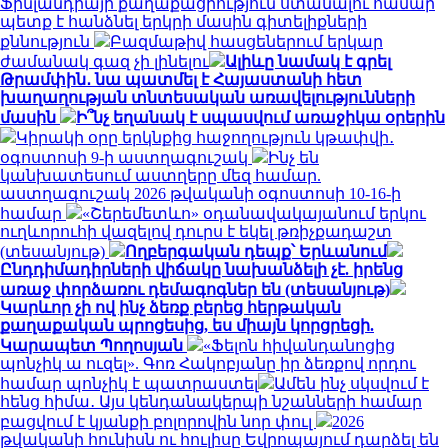
Ֆինլանդիայի քաղաքացիություն ստանալու համար
պետք է հանձնել երկրի մասին գիտելիքների
քննություն
Բազմաթիվ հասցեներում երկար
ժամանակ գազ չի լինելու
Ալիևը նամակ է գրել
Թրամփին․ նա պատմել է Հայաստանի հետ
խաղաղության տնտեսական առավելությունների
մասին
Ի՞նչ եղանակ է սպասվում առաջիկա օրերին
Կիրակի օրը երկնքից հաջողություն կթափվի․
օգոստոսի 9-ի աստղագուշակ
Ինչ են
կանխատեսում աստղերը մեզ համար.
աստղագուշակ 2026 թվականի օգոստոսի 10-16-ի
համար
«Շերեմետևո» օդանավակայանում երկու
ուղևորուհի վազելով դուրս է եկել թռիչքադաշտ
(տեսանյութ)
Ողբերգական դեպք՝ Երևանում
Ընդդիմադիրների վիճակը նախանձելի չէ. իրենց
առաջ փորձառու դեմագոգներ են (տեսանյութ)
Կարևոր չի ով ինչ ձեռք բերեց հերթական
քաղաքական պրոցեսից, ես միայն կորցրեցի.
Կարապետ Պողոսյան
«Ֆելոն հիվանդանոցից
պոնչիկ ա ուզել». Գոռ Հակոբյանը իր ձեռքով որդու
համար պոնչիկ է պատրաստել
Ամեն ինչ սկսվում է
հենց հիմա․ Այս կենդանակերպի նշանների համար
բացվում է կյանքի բոլորովին նոր փուլ
2026
թվականի հունիսն ու հուլիսը Եվրոպայում դարձել են