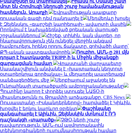
Բնակիչներ են տարհանվել
Իրանն ու Օմանը շատ
մոտ են Հորմուզի նեղուցի շուրջ համաձայնության
հասնելուն․ Արաղչի
Եվրամիության պայքարը
ռուսական գազի դեմ դանդաղել է
Մեդվեդևը խոսել
է Զելենսկու «գարշելի կարիերայի» ավարտի մասին
Որոնվում է նախաձեռնված քրեական վարույթի
շրջանակներում
Հիշեք, տիկին․ կան մայրեր, որ
հնարավորություն չեն ունեցել վերջին անգամ
համբուրելու իրենց որդու ճակատը. զոհվածի մայրը՝
ՔՊ-ական պատգամավորին
Ռուբիո․ ԱՄՆ-ը 201 մլն
դոլար է հատկացրել TRIPP-ի և Միջին միջանցքի
զարգացման համար
Վրաստանի վարչապետը
Սաակաշվիլուն անվանել է «խայտառակ կեղտոտ
օտարերկրյա գործակալ» և մեղադրել պատերազմ
սանձազերծելու մեջ
Սերբիայում աջակցել են
Ուկրաինայի տարածքային ամբողջականությանը
Պուտինը կարող է փորձել ստուգել ՆԱՏՕ-ի
միասնությունն ու Թրամփի արձագանքը. CBS News
Ռուսաստանը «Իսկանդերներով» հարվածել է Կիևին․
խոցվել է երկու կարևոր օբյեկտ
Փաշինյանը
զանգահարել է Ալիևին. Զելենսկին մտնում է ՌԴ
դաշնակցի «տարածք»
ՉԹՕ-ների շուրջ
դավադրություն․ ԱՄՆ-ում այլմոլորակային
տեխնոլոգիաների ուսումնասիրության համար