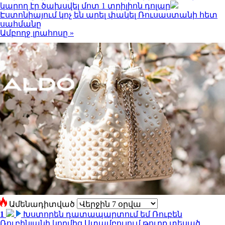
կարող էր ծախսվել մոտ 1 տրիլիոն դոլար
Էստոնիայում կոչ են արել փակել Ռուսաստանի հետ
սահմանը
Ամբողջ լրահոսը »
Ամենադիտված
1
Խստորեն դատապարտում եմ Ռուբեն
Ռուբինյանի կողմից Ստամբուլում թուրք տեսած