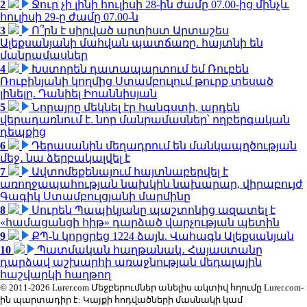
2
Ջուր չի լինի հուլիսի 28-ին ժամը 07.00-ից մինչև
հուլիսի 29-ը ժամը 07.00-ն
3
Ո՞րն է սիրված արտիստ Արտաշես
Ալեքսանյանի մահվան պատճառը. հայտնի են
մանրամասներ
4
Խստորեն դատապարտում եմ Ռուբեն
Ռուբինյանի կողմից Ստամբուլում թուրք տեսած
լինելը. Դանիել Իոաննիսյան
5
Նորայրը մեկնել էր հանգստի, արդեն
վերադառնում է. նոր մանրամասներ՝ ողբերգական
դեպքից
6
Դերասանին մեղադրում են մանկապղծության
մեջ․ նա ձերբակալվել է
7
Ավտոմեքենայում հայտնաբերվել է
առողջապահության նախկին նախարար, վիրաբույժ
Գագիկ Ստամբուլցյանի մարմինը
8
Սուրեն Պապիկյանը պաշտոնից ազատել է
«համացանցի հիթ» դարձած վարչության պետին
9
ՔՊ-ն կորցրեց 1224 ձայն. Վահագն Ալեքսանյան
10
Պատմական հաղթանակ․ Հայաստանը
դարձավ աշխարհի առաջնության մեդալային
հաշվարկի հաղթող
© 2011-2026 Lurer.com Մեջբերումներ անելիս ակտիվ հղումը Lurer.com-
ին պարտադիր է: Կայքի հոդվածների մասնակի կամ