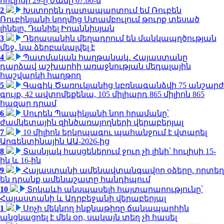
հուլիսի 29-ը ժամը 07.00-ն
2
Խստորեն դատապարտում եմ Ռուբեն
Ռուբինյանի կողմից Ստամբուլում թուրք տեսած
լինելը. Դանիել Իոաննիսյան
3
Դերասանին մեղադրում են մանկապղծության
մեջ․ նա ձերբակալվել է
4
Պատմական հաղթանակ․ Հայաստանը
դարձավ աշխարհի առաջնության մեդալային
հաշվարկի հաղթող
5
Գագիկ Ծառուկյանից կբռնագանձվի 75 անշարժ
գույք, 42 ավտոմեքենա, 105 միլիարդ 865 միլիոն 865
հազար դրամ
6
Սուրեն Պապիկյանի նոր հրամանը՝
ժամկետային զինծառայողների վերաբերյալ
7
10 միլիոն երկրպագու պահանջում է վտարել
Արգենտինային ԱԱ-2026-ից
8
Տասնյակ հասցեներում ջուր չի լինի՝ հուլիսի 15-
ին և 16-ին
9
Հայաստանի ամենավտանգավոր օձերը. որտեղ
են դրանք ամենաշատը հանդիպում
10
Տոկաևի անսպասելի հայտարարությունը՝
Հայաստանի և Ադրբեջանի վերաբերյալ
1
Սոչի մեկնող ինքնաթիռը ճանապարհին
անցկացրել է մեկ օր, սակայն տեղ չի հասել