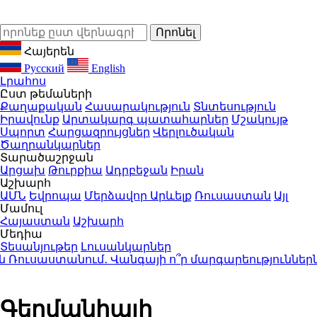
Հայերեն
Русский
English
Լրահոս
Ըստ թեմաների
Քաղաքական
Հասարակություն
Տնտեսություն
Իրավունք
Արտակարգ պատահարներ
Մշակույթ
Սպորտ
Հարցազրույցներ
Վերլուծական
Ծաղրանկարներ
Տարածաշրջան
Արցախ
Թուրքիա
Ադրբեջան
Իրան
Աշխարհ
ԱՄՆ
Եվրոպա
Մերձավոր Արևելք
Ռուսաստան
Այլ
Մամուլ
Հայաստան
Աշխարհ
Մեդիա
Տեսանյութեր
Լուսանկարներ
սաստանում․ Վանգայի ո՞ր մարգարեություններն իբ
Գերմանիայի