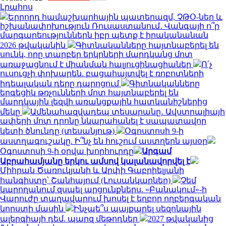
Լրահոս
Երրորդ համաշխարհային պատերազմ, ՉԹՕ-ներ և
իշխանափոխություն Ռուսաստանում․ Վանգայի ո՞ր
մարգարեություններն իբր պետք է իրականանան
2026 թվականին
Գիտնականները հայտնաբերել են
սունկ, որը տարբեր երկրների մարդկանց մոտ
առաջացնում է միանման հալյուցինացիաներ
Ո՛չ
ուսուցչի փոխարեն. բացահայտվել է ռոբոտների
իդեալական դերը դպրոցում
Գիտնականները
երգեցիկ թռչունների մոտ հայտնաբերել են
մարդկային լեզվի առանցքային հատկանիշներից
մեկը
Ամենահազվադեպ տեսարանը․ Ավստրալիայի
ափերի մոտ դրոնը նկարահանել է սապատավոր
կետի ծնունդը (տեսանյութ)
Օգոստոսի 9-ի
աստղագուշակը. Ի՞նչ են հուշում աստղերն այսօր
Օգոստոսի 9-ի օրվա խորհուրդը
Արգամ
Աբրահամյանը երկու ամսով կալանավորվել է
Միհրան Ծառուկյանի և Արփի Գաբրիելյանի
հանգիստը՝ Շանհայում (Լուսանկարներ)
Չեմ
կարողանում զսպել արցունքներս. «Բանակում»-ի
Վարուժը տաղավարում խոսել է եղբոր ողբերգական
կորստի մասին
Ինչպե՞ս պայքարել սեզոնային
ալերգիայի դեմ. պարզ մեթոդներ
2027 թվականից