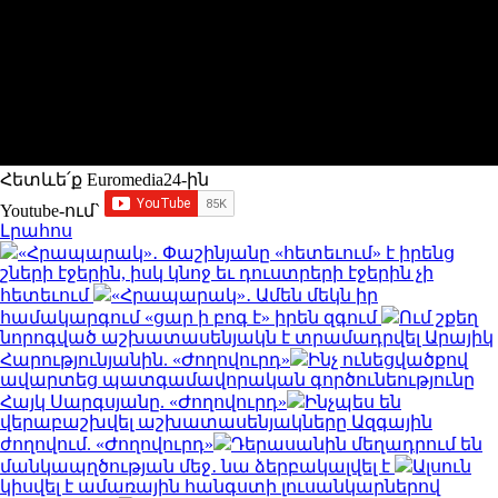
Հետևե՛ք Euromedia24-ին
Youtube-ում`
Լրահոս
«Հրապարակ»․ Փաշինյանը «հետեւում» է իրենց
շների էջերին, իսկ կնոջ եւ դուստրերի էջերին չի
հետեւում
«Հրապարակ»․ Ամեն մեկն իր
համակարգում «ցար ի բոգ է» իրեն զգում
Ում շքեղ
նորոգված աշխատասենյակն է տրամադրվել Արայիկ
Հարությունյանին. «Ժողովուրդ»
Ինչ ունեցվածքով
ավարտեց պատգամավորական գործունեությունը
Հայկ Սարգսյանը. «Ժողովուրդ»
Ինչպես են
վերաբաշխվել աշխատասենյակները Ազգային
ժողովում. «Ժողովուրդ»
Դերասանին մեղադրում են
մանկապղծության մեջ․ նա ձերբակալվել է
Ալսուն
կիսվել է ամառային հանգստի լուսանկարներով