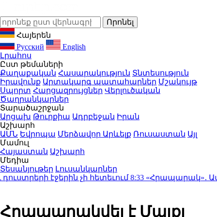
Հայերեն
Русский
English
Լրահոս
Ըստ թեմաների
Քաղաքական
Հասարակություն
Տնտեսություն
Իրավունք
Արտակարգ պատահարներ
Մշակույթ
Սպորտ
Հարցազրույցներ
Վերլուծական
Ծաղրանկարներ
Տարածաշրջան
Արցախ
Թուրքիա
Ադրբեջան
Իրան
Աշխարհ
ԱՄՆ
Եվրոպա
Մերձավոր Արևելք
Ռուսաստան
Այլ
Մամուլ
Հայաստան
Աշխարհ
Մեդիա
Տեսանյութեր
Լուսանկարներ
ւստրերի էջերին չի հետեւում
8:33
«Հրապարակ»․ Ամեն մե
Հրապարակվել է Մայքլ