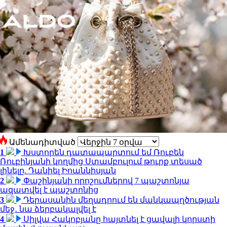
Ամենադիտված
1
Խստորեն դատապարտում եմ Ռուբեն
Ռուբինյանի կողմից Ստամբուլում թուրք տեսած
լինելը. Դանիել Իոաննիսյան
2
Փաշինյանի որոշումներով 7 պաշտոնյա
ազատվել է պաշտոնից
3
Դերասանին մեղադրում են մանկապղծության
մեջ․ նա ձերբակալվել է
4
Սիլվա Հակոբյանը հայտնել է ցավալի կորստի