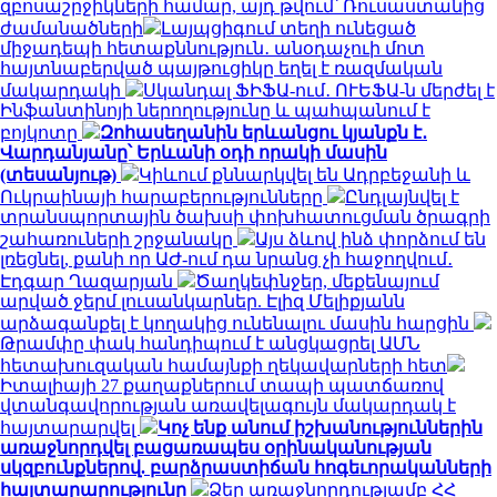
զբոսաշրջիկների համար, այդ թվում՝ Ռուսաստանից
ժամանածների
Լայպցիգում տեղի ունեցած
միջադեպի հետաքննություն․ անօդաչուի մոտ
հայտնաբերված պայթուցիկը եղել է ռազմական
մակարդակի
Սկանդալ ՖԻՖԱ-ում․ ՈՒԵՖԱ-ն մերժել է
Ինֆանտինոյի ներողությունը և պահպանում է
բոյկոտը
Զոհասեղանին երևանցու կյանքն է․
Վարդանյանը՝ Երևանի օդի որակի մասին
(տեսանյութ)
Կիևում քննարկվել են Ադրբեջանի և
Ուկրաինայի հարաբերությունները
Ընդլայնվել է
տրանսպորտային ծախսի փոխհատուցման ծրագրի
շահառուների շրջանակը
Այս ձևով ինձ փորձում են
լռեցնել, քանի որ ԱԺ-ում դա նրանց չի հաջողվում․
Էդգար Ղազարյան
Ծաղկեփնջեր, մեքենայում
արված ջերմ լուսանկարներ. Էլիզ Մելիքյանն
արձագանքել է կողակից ունենալու մասին հարցին
Թրամփը փակ հանդիպում է անցկացրել ԱՄՆ
հետախուզական համայնքի ղեկավարների հետ
Իտալիայի 27 քաղաքներում տապի պատճառով
վտանգավորության առավելագույն մակարդակ է
հայտարարվել
Կոչ ենք անում իշխանություններին
առաջնորդվել բացառապես օրինականության
սկզբունքներով. բարձրաստիճան հոգեւորականների
հայտարարությունը
Ձեր առաջնորդությամբ ՀՀ