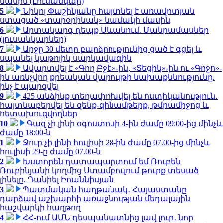
մասին (Լուսանկար)
5
Նիկոլ Փաշինյանը հայտնել է առավոտյան
ստացած «տարօրինակ» նամակի մասին
6
Արտակարգ դեպք Սևանում. Մանրամասներ
(լուսանկարներ)
7
Արջը 30 մետր բարձրությունից ցած է գցել և
սպանել կաթոլիկ սարկավագին
8
Ավարտվել է «Գող Բջե»-ին, «Տեցիկ»-ին ու «Գոջո»-
ին առնչվող քրեական վարույթի նախաքննությունը.
ինչ է պարզվել
9
425 անձինք տեղափոխվել են ոստիկանություն․
հայտնաբերվել են զենք-զինամթերք, թմրամիջոց և
հետախուզվողներ
10
Գազ չի լինի օգոստոսի 4-ին ժամը 09:00-ից մինչև
ժամը 18:00-ն
1
Ջուր չի լինի հուլիսի 28-ին ժամը 07.00-ից մինչև
հուլիսի 29-ը ժամը 07.00-ն
2
Խստորեն դատապարտում եմ Ռուբեն
Ռուբինյանի կողմից Ստամբուլում թուրք տեսած
լինելը. Դանիել Իոաննիսյան
3
Պատմական հաղթանակ․ Հայաստանը
դարձավ աշխարհի առաջնության մեդալային
հաշվարկի հաղթող
4
ՀՀ-ում ԱՄՆ դեսպանատնից լավ լուր․ նոր