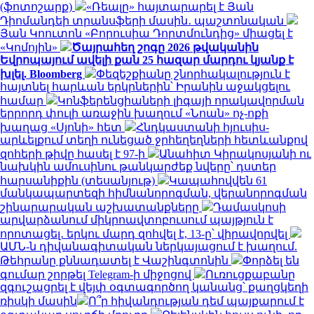
(ֆոտոշարք)
«Ռեալը» հայտարարել է Յան
Դիոմանդեի տրանսֆերի մասին․ պաշտոնական
Յան Կոուտոն «Բորուսիա Դորտմունդից» միացել է
«Կոմոյին»
Ծայրահեղ շոգը 2026 թվականին
Եվրոպայում ավելի քան 25 հազար մարդու կյանք է
խլել. Bloomberg
Փեզեշքիանը շնորհակալություն է
հայտնել հարևան երկրներին՝ Իրանին աջակցելու
համար
Կոնֆերենցիաների լիգայի որակավորման
երրորդ փուլի առաջին խաղում «Նոան» ոչ-ոքի
խաղաց «Սյոնի» հետ
Հնդկաստանի հյուսիս-
արևելքում տեղի ունեցած ջրհեղեղների հետևանքով
զոհերի թիվը հասել է 97-ի
Անահիտ Կիրակոսյանի ու
նախկին ամուսինու թանկարժեք նվերը՝ դստեր
հարսանիքին (տեսանյութ)
Կապահովվեն 61
մանկապարտեզի հիմնանորոգման, վերանորոգման
շինարարական աշխատանքները
Դամասկոսի
արվարձանում միկրոավտոբուսում պայթյուն է
որոտացել․ երկու մարդ զոհվել է, 13-ը՝ վիրավորվել
ԱՄՆ-ն դիվանագիտական ներկայացում է խաղում.
Թեհրանը քննադատել է Վաշինգտոնին
Փորձել են
գումար շորթել Telegram-ի միջոցով
Ուռուցքաբանը
զգուշացրել է վեյփ օգտագործող կանանց՝ քաղցկեղի
ռիսկի մասին
Ո՞ր հիվանդության դեմ պայքարում է