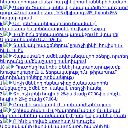
հնարավորություններ՝ հայ զինվորականների համար
5
Գագիկ Ծառուկյանից կբռնագանձվի 75 անշարժ
գույք, 42 ավտոմեքենա, 105 միլիարդ 865 միլիոն 865
հազար դրամ
6
Սուրեն Պապիկյանի նոր հրամանը՝
ժամկետային զինծառայողների վերաբերյալ
7
10 միլիոն երկրպագու պահանջում է վտարել
Արգենտինային ԱԱ-2026-ից
8
Տասնյակ հասցեներում ջուր չի լինի՝ հուլիսի 15-
ին և 16-ին
9
Հայաստանի ամենավտանգավոր օձերը. որտեղ
են դրանք ամենաշատը հանդիպում
10
Պուտինը հանդես է եկել հայտարարությամբ.
Խուզարկություն և ձերբակալություն․ թիրախում՝
ընդդիմադիրները (տեսանյութ)
1
Սոչի մեկնող ինքնաթիռը ճանապարհին
անցկացրել է մեկ օր, սակայն տեղ չի հասել
2
Ջուր չի լինի հուլիսի 28-ին ժամը 07.00-ից մինչև
հուլիսի 29-ը ժամը 07.00-ն
3
Ռուբլին թանկացել է․ փոխարժեքն՝ այսօր
4
Չինաստանում աշխարհում առաջին անգամ
մարդուն փոխպատվաստվել է խոզի մի քանի օրգան
5
Ո՞րն է սիրված արտիստ Արտաշես
Ալեքսանյանի մահվան պատճառը. հայտնի են