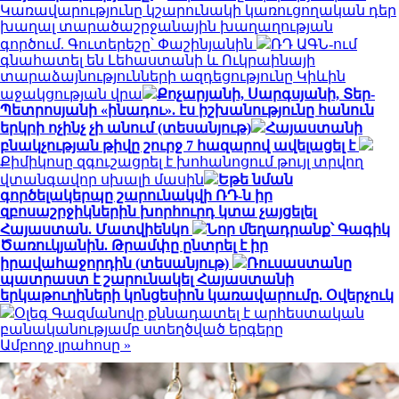
Կառավարությունը կշարունակի կառուցողական դեր
խաղալ տարածաշրջանային խաղաղության
գործում. Գուտերեշը՝ Փաշինյանին
ՌԴ ԱԳՆ-ում
գնահատել են Լեհաստանի և Ուկրաինայի
տարաձայնությունների ազդեցությունը Կիևին
աջակցության վրա
Քոչարյանի, Սարգսյանի, Տեր-
Պետրոսյանի «ինադու». էս իշխանությունը հանուն
երկրի ոչինչ չի անում (տեսանյութ)
Հայաստանի
բնակչության թիվը շուրջ 7 հազարով ավելացել է
Քիմիկոսը զգուշացրել է խոհանոցում թույլ տրվող
վտանգավոր սխալի մասին
Եթե նման
գործելակերպը շարունակվի ՌԴ-ն իր
զբոսաշրջիկներին խորհուրդ կտա չայցելել
Հայաստան. Մատվիենկո
Նոր մեղադրանք՝ Գագիկ
Ծառուկյանին. Թրամփը ընտրել է իր
իրավահաջորդին (տեսանյութ)
Ռուսաստանը
պատրաստ է շարունակել Հայաստանի
երկաթուղիների կոնցեսիոն կառավարումը. Օվերչուկ
Օլեգ Գազմանովը քննադատել է արհեստական
բանականությամբ ստեղծված երգերը
Ամբողջ լրահոսը »