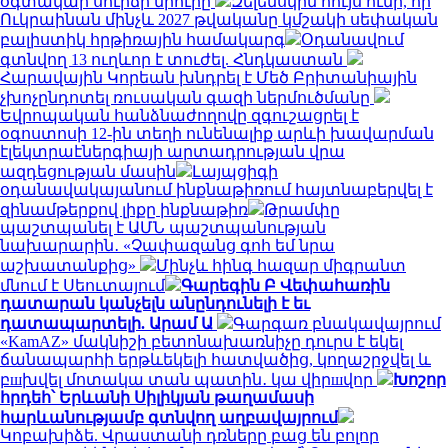
օգտակար սուրճի մրուրը
Զելենսկին հույս ունի, որ
Ուկրաինան մինչև 2027 թվականը կմշակի սեփական
բալիստիկ հրթիռային համակարգ
Օդանավում
գտնվող 13 ուղևոր է տուժել. Հնդկաստան
Հարավային Կորեան խնդրել է Մեծ Բրիտանիային
չխոչընդոտել ռուսական գազի ներմուծմանը
Եվրոպական հանձնաժողովը զգուշացրել է
օգոստոսի 12-ին տեղի ունենալիք արևի խավարման
էլեկտրաէներգիայի արտադրության վրա
ազդեցության մասին
Լայպցիգի
օդանավակայանում ինքնաթիռում հայտնաբերվել է
զինամթերքով լիքը ինքնաթիռ
Թրամփը
պաշտպանել է ԱՄՆ պաշտպանության
նախարարին․ «Չափազանց գոհ եմ նրա
աշխատանքից»
Մինչև հինգ հազար միգրանտ
մնում է Սեուտայում
Գարեգին Բ Վեփահառին
դատարան կանչելն անընդունելի է եւ
դատապարտելի. Արամ Ա
Գարգառ բնակավայրում
«KamAZ» մակնիշի բետոնախառնիչը դուրս է եկել
ճանապարհի երթևեկելի հատվածից, կողաշրջվել և
բшխվել մոտակա տան պատին․ կա վիրшվոր
Խոշոր
հրդեհ՝ Երևանի Սիլիկյան թաղամասի
հարևանությամբ գտնվող աղբավայրում
Կոբախիձե. Վրաստանի դռները բաց են բոլոր