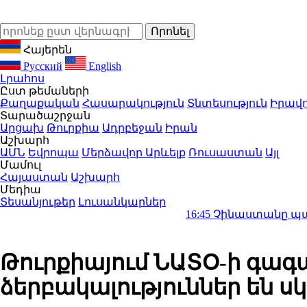
Հայերեն
Русский
English
Լրահոս
Ըստ թեմաների
Քաղաքական
Հասարակություն
Տնտեսություն
Իրավո
Տարածաշրջան
Արցախ
Թուրքիա
Ադրբեջան
Իրան
Աշխարհ
ԱՄՆ
Եվրոպա
Մերձավոր Արևելք
Ռուսաստան
Այլ
Մամուլ
Հայաստան
Աշխարհ
Մեդիա
Տեսանյութեր
Լուսանկարներ
16:45
Չինաստանը պատրաստ է խո
Թուրքիայում ՆԱՏՕ-ի գա
ձերբակալություններ են սկ