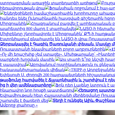
ստորագրման առաջին տարեդարձի առիթով
Բուլղ
հեռավորության վրա
Ֆրանսիան ողջունում է հայ-
Եկեղեցիների համաշխարհային խորհուրդը ահազան
հանդես եկել Ուկրաինային հասցված գիշերային հզո
Միրզոյանին
Հրազդանում բացվել է արհեստական
պահեստից 800 մարդ է տարհանվել
ՆԱՏՕ-ի հետախո
Միլիբենդը շնորհավորել է Միրզոյանին՝ ՔՊ-ի հաղթա
Էստոնիայում գնահատել են ՆԱՏՕ-ի վրա Ռուսաստ
Ձերբակալվել է Գագիկ Ծառուկյանի փեսան. Մասկը մ
Ռուսաստանի եկամուտների բոլոր աղբյուրներին
«1
«Ոչ մի երաշխիք չեմ ստացել». Մխիթարյանը՝ «Ինտե
սարքերի խոցման մասին
Այս տարի ե՞րբ կնշվի խա
է սպասվում
Աբովյանում ոստիկանություն ու քննչա
հակասանիտարական վիճակ
«TRIPP-ը Ադրբեջան
Եփեսոսի Ս. Ժողովի 200 հայրապետների հիշատակութ
թայֆունը հարվածել է Ճապոնիային և շարժվում է 
ից ի վեր ամենաբարձրը
Ֆոն դեր Լայենը կտրուկ է
հնարավոր նոր հոսքի պատճառով
Հեռացող պատգամ
Եվրամիության հետ Հայաստանի մերձեցմանը Ռո
շպրտվել է ծառերի մեջ
Տեղի է ունեցել Ալիև-Փաշին
Ամբողջ լրահոսը »