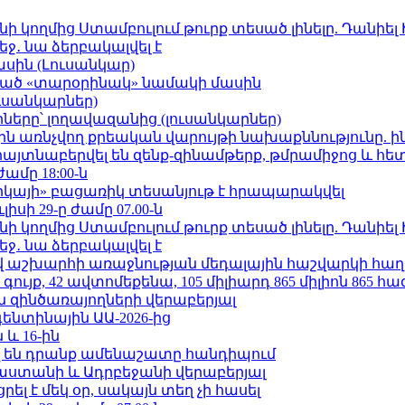
 կողմից Ստամբուլում թուրք տեսած լինելը. Դանիել
ջ․ նա ձերբակալվել է
ասին (Լուսանկար)
ացած «տարօրինակ» նամակի մասին
ւսանկարներ)
երը՝ լողավազանից (լուսանկարներ)
ո»-ին առնչվող քրեական վարույթի նախաքննությունը. ի
 հայտնաբերվել են զենք-զինամթերք, թմրամիջոց և հ
ժամը 18:00-ն
որկայի» բացառիկ տեսանյութ է հրապարակվել
ւլիսի 29-ը ժամը 07.00-ն
 կողմից Ստամբուլում թուրք տեսած լինելը. Դանիել
ջ․ նա ձերբակալվել է
աշխարհի առաջնության մեդալային հաշվարկի հաղ
ւյք, 42 ավտոմեքենա, 105 միլիարդ 865 միլիոն 865 հ
 զինծառայողների վերաբերյալ
ենտինային ԱԱ-2026-ից
 և 16-ին
 են դրանք ամենաշատը հանդիպում
աստանի և Ադրբեջանի վերաբերյալ
լ է մեկ օր, սակայն տեղ չի հասել