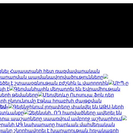
նել Հայաստանի հետ ռազմավարական
ատակարարման պայմանավորվածությունները
ծել է շտապօգնության բժշկին և վարորդին
ՄԻՊ-ը
լի է
Գերմանիային մեղադրել են Եվրամիության
ների թեմաները
Մեդվեդևը Ուրսուլա ֆոն դեր
երի ընդունումը Էթնա հրաբխի ժայթքման
եմ»
Գելենջիկում լողափերը փակվել են ԱԹՍ-ների
հետևանքը
Զելենսկի․ ՌԴ հարվածները ավերել են
ւ են դրա պաշարները սպառվում ամբողջ աշխարհում
Իրանի ԱԳ նախարարը հարևան մահմեդական
նյանը շնորհավորել է խաղաղության հռչակագրի