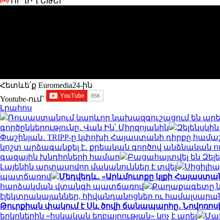
ՈՒՂԻՂ ԵԹԵՐ
Հետևե՛ք Euromedia24-ին
Youtube-ում`
Լրահոս
Ռուսաստանում կարևոր նախազգուշացում են արե
գործընկերությունը․ Վան Ին՝ Միրզոյանին
Զելենսկի
Փաշինյան․ TRIPP-ը կփոխի Հայաստանի դիրքը համա
կոշտ արձագանքել է․ քրեական գործով անձնական ո
գազային խնդիրների համար
Բացահայտվել են Զել
Լայենին արտասովոր մականուններ է տվել
Սիցիլիա
պատճառով
Մեդվեդև․ «Արևմուտքը կլքի Հայաստան
հարձակման վտանգի պատճառով
Քաղաքագետը նշ
էլեկտրակայաններ, հիվանդանոցներ ու համալսարա
Թուրքիան փակում է Սև ծովի ճանապարհը․ Նովոռոս
երկրներին «իսկական եղբայրության» կոչ է արել
Մահ