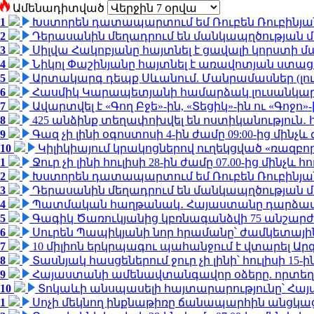
Ամենադիտված
1
Խստորեն դատապարտում եմ Ռուբեն Ռուբինյանի
2
Դերասանին մեղադրում են մանկապղծության մե
3
Սիլվա Հակոբյանը հայտնել է ցավալի կորստի մ
4
Նիկոլ Փաշինյանը հայտնել է առավոտյան ստ
5
Արտակարգ դեպք Սևանում. Մանրամասներ (լո
6
Հասմիկ Կարապետյանի համարձակ լուսանկարն
7
Ավարտվել է «Գող Բջե»-ին, «Տեցիկ»-ին ու «Գոջ
8
425 անձինք տեղափոխվել են ոստիկանություն․
9
Գազ չի լինի օգոստոսի 4-ին ժամը 09:00-ից մինչև 
10
Կիլիկիայում կրակոցներով ուղեկցված «ռազբ
1
Ջուր չի լինի հուլիսի 28-ին ժամը 07.00-ից մինչև հո
2
Խստորեն դատապարտում եմ Ռուբեն Ռուբինյանի
3
Դերասանին մեղադրում են մանկապղծության մե
4
Պատմական հաղթանակ․ Հայաստանը դարձավ 
5
Գագիկ Ծառուկյանից կբռնագանձվի 75 անշարժ գո
6
Սուրեն Պապիկյանի նոր հրամանը՝ ժամկետային
7
10 միլիոն երկրպագու պահանջում է վտարել Արգ
8
Տասնյակ հասցեներում ջուր չի լինի՝ հուլիսի 15-ին
9
Հայաստանի ամենավտանգավոր օձերը. որտեղ
10
Տոկաևի անսպասելի հայտարարությունը՝ Հայ
1
Սոչի մեկնող ինքնաթիռը ճանապարհին անցկացրե