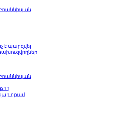
 Իոաննիսյան
նչ է պարզվել
ետախուզվողներ
 Իոաննիսյան
թող
ազար դրամ