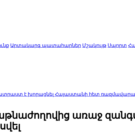
ւնք
Արտակարգ պատահարներ
Մշակույթ
Սպորտ
Հա
րացնել Հայաստանի հետ ռազմավարական գործընկեր
գաթնաժողովից առաջ զանգ
սվել