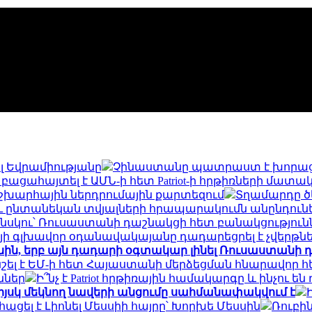
լ Եվրամիությանը
Չինաստանը պատրաստ է խորաց
ն բացահայտել է ԱՄՆ-ի հետ Patriot-ի հրթիռների մ
շխարհային ներդրումային քարտեզում
Տղամարդը ծե
ւ ընտանեկան տվյալների հրապարակումն անընդունե
ենսկու՝ Ռուսաստանի դաշնակցի հետ բանակցություն
յի գլխավոր օդանավակայանը դադարեցրել է չվերթն
ին, երբ այն դադարի օգտակար լինել Ռուսաստանի դ
ել է ԵՄ-ի հետ Հայաստանի մերձեցման հնարավոր 
ններ
Ի՞նչ է Patriot հրթիռային համակարգը և ինչո
իյսկ մեկնող նավերի անցումը սահմանափակվում է
ացել է Լիոնել Մեսսիի հայրը՝ Խորխե Մեսսին
Ռուբի