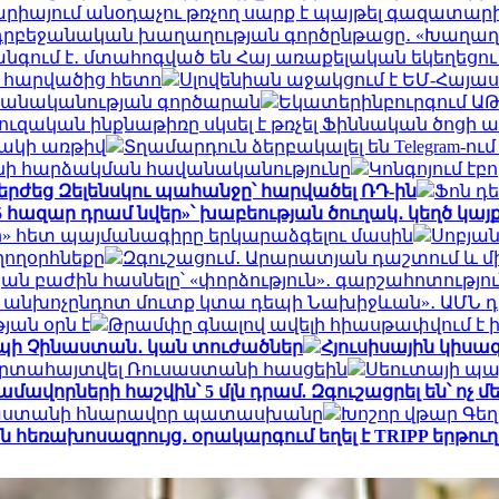
արիայում անօդաչու թռչող սարք է պայթել գազատարի
ադրբեջանական խաղաղության գործընթացը․ «Խաղաղո
գում է․ մտահոգված են Հայ առաքելական եկեղեցու
ր հարվածից հետո
Սլովենիան աջակցում է ԵՄ-Հայա
 բանականության գործարան
Եկատերինբուրգում ԱԹՍ
ւզական ինքնաթիռը սկսել է թռչել Ֆիննական ծոցի ա
նակի առթիվ
Տղամարդուն ձերբակալել են Telegram-ո
անի հարձակման հավանականությունը
Կոնգոյում էբ
երժեց Զելենսկու պահանջը՝ հարվածել ՌԴ-ին
Ֆոն դ
5 հազար դրամ նվեր»՝ խաբեության ծուղակ․ կեղծ կայ
րի» հետ պայմանագիրը երկարաձգելու մասին
Սոբյան
ղողօրհնեքը
Զգուշացում․ Արարատյան դաշտում և մ
կան բաժին հասնելը՝ «փորձություն»․ գարշահոտությո
ին անխոչընդոտ մուտք կտա դեպի Նախիջևան»․ ԱՄՆ 
յան օրն է
Թրամփը գնալով ավելի հիասթափվում է
դեպի Չինաստան․ կան տուժածներ
Հյուսիսային կիսագ
 արտահայտվել Ռուսաստանի հասցեին
Սեուտայի ​​պ
ավորների հաշվին՝ 5 մլն դրամ. Զգուշացրել են՝ ոչ 
ւսաստանի հնարավոր պատասխանը
Խոշոր վթար Գեղար
յան հեռախոսազրույց․ օրակարգում եղել է TRIPP երթո