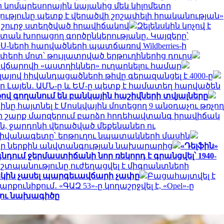
 կոմպրեսորային կայանից մեկ կիլոմետր
ւթյունը պետք է վերածվի շոշափելի իրականության»
 շուրջ ստեղծված իրավիճակով
Զելենսկին կոչով է
ստան խորացող գործընկերությանը․ Կայզերը՝
-ների հարվածների պատճառով Wildberries-ի
փերի մոտ՝ թույլատրված երթուղիներից դուրս
ւմ վճարովի «աստղիկներ» ուղարկելու համար
ոլայով հիվանդացածների թիվը գերազանցել է 4000-ը
եր Լայեն․ ԱՄՆ-ը և ԵՄ-ը պետք է համատեղ հարվածեն
քով գողանում են բանկային հաշիվների տվյալները
ինը հայտնել է Մոսկվային մոտեցող 9 անօդաչու թռչող
ի շարք մարզերում բարձր հրդեհավտանգ իրավիճակ
ւն, ջարդոնի վերածված մեքենաներ ու
դիվանագետը՝ երթուղու նպատակների մասին
 իր ներքին անվտանգության նախարարից
«Դելֆին»
նդում ջերմաստիճանի նոր ռեկորդ է գրանցվել՝ 1940-
աշտպանությունը ուժեղացվել է միգրանտների
մեկին չասել պարգեւավճարի չափը
Բացահայտվել է
քունիքում․ «ԳԱԶ 53»-ը կողաշրջվել է, «Opel»-ը
ւղու նախագիծը