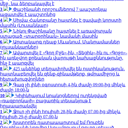
մեջ․ նա ձերբակալվել է
3
Փաշինյանի որոշումներով 7 պաշտոնյա
ազատվել է պաշտոնից
4
Սիլվա Հակոբյանը հայտնել է ցավալի կորստի
մասին (Լուսանկար)
5
Նիկոլ Փաշինյանը հայտնել է առավոտյան
ստացած «տարօրինակ» նամակի մասին
6
Արտակարգ դեպք Սևանում. Մանրամասներ
(լուսանկարներ)
7
Ավարտվել է «Գող Բջե»-ին, «Տեցիկ»-ին ու «Գոջո»-
ին առնչվող քրեական վարույթի նախաքննությունը.
ինչ է պարզվել
8
425 անձինք տեղափոխվել են ոստիկանություն․
հայտնաբերվել են զենք-զինամթերք, թմրամիջոց և
հետախուզվողներ
9
Գազ չի լինի օգոստոսի 4-ին ժամը 09:00-ից մինչև
ժամը 18:00-ն
10
Կիլիկիայում կրակոցներով ուղեկցված
«ռազբորկայի» բացառիկ տեսանյութ է
հրապարակվել
1
Ջուր չի լինի հուլիսի 28-ին ժամը 07.00-ից մինչև
հուլիսի 29-ը ժամը 07.00-ն
2
Խստորեն դատապարտում եմ Ռուբեն
Ռուբինյանի կողմից Ստամբուլում թուրք տեսած