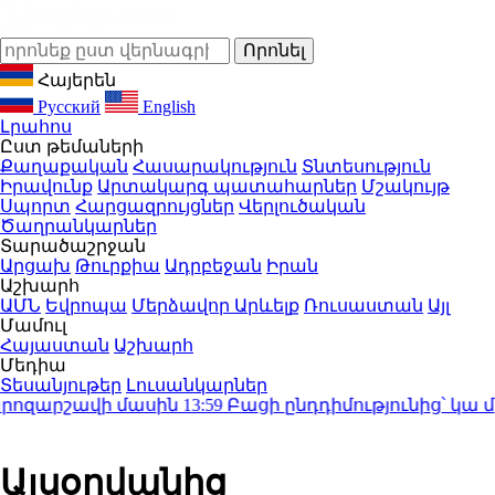
Հայերեն
Русский
English
Լրահոս
Ըստ թեմաների
Քաղաքական
Հասարակություն
Տնտեսություն
Իրավունք
Արտակարգ պատահարներ
Մշակույթ
Սպորտ
Հարցազրույցներ
Վերլուծական
Ծաղրանկարներ
Տարածաշրջան
Արցախ
Թուրքիա
Ադրբեջան
Իրան
Աշխարհ
ԱՄՆ
Եվրոպա
Մերձավոր Արևելք
Ռուսաստան
Այլ
Մամուլ
Հայաստան
Աշխարհ
Մեդիա
Տեսանյութեր
Լուսանկարներ
զարշավի մասին
13:59
Բացի ընդդիմությունից՝ կա մի սուբ
Այսօրվանից