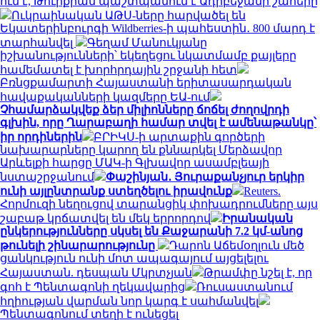
ում է, Թուրքիան պաշտպանում է Ադրբեջանի շահերը
Ուկրաինական ԱԹՍ-ները հարվածել են
Եկատերինբուրգի Wildberries-ի պահեստին․ 800 մարդ է
տարհանվել
Գեղամ Մանուկյանը
իշխանությունների՝ եկեղեցու նկատմամբ քայլերը
համեմատել է խորհրդային շրջանի հետ
Բռնցքամարտի Հայաստանի երիտասարդական
հավաքականների կազմերը ԵԱ-ում
Չհամարձակվեք ձեր միլիոնները ճոճել ժողովրդի
գլխին, որը Ղարաբաղի համար տվել է ամենաթանկը՝
իր որդիներին
ԲՐԻԿՍ-ի արտաքին գործերի
նախարարները կարող են քննարկել Մերձավոր
Արևելքի հարցը ՄԱԿ-ի Գլխավոր ասամբլեայի
նստաշրջանում
Փաշինյան․ Յուրաքանչյուր երկիր
ունի այլընտրանք ստեղծելու իրավունք
Reuters.
Հորմուզի նեղուցով տարանցիկ փոխադրումները այս
շաբաթ կրճատվել են մեկ երրորդով
Իրանական
ընկերությունները սկսել են Քաջարանի 7.2 կմ-անոց
թունելի շինարարությունը
Դարոն Աճեմօղլուն մեծ
ցանկություն ունի մոտ ապագայում այցելելու
Հայաստան. դեսպան Մկրտչյան
Թրամփը նշել է, որ
գոհ է Պենտագոնի ղեկավարից
Ռուսաստանում
հղիության վարման նոր կարգ է սահմանվել
Պենտագոնում տեղի է ունեցել