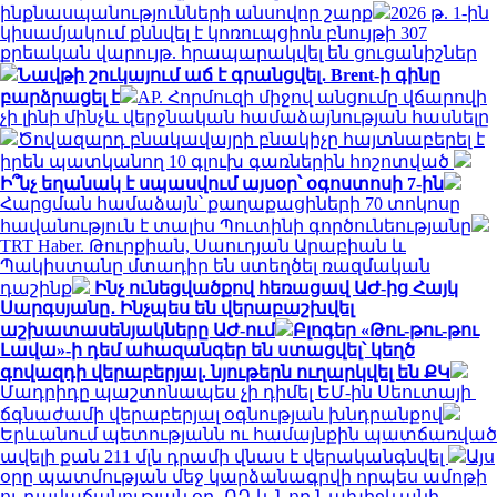
ինքնասպանությունների անսովոր շարք
2026 թ. 1-ին
կիսամյակում քննվել է կոռուպցիոն բնույթի 307
քրեական վարույթ. հրապարակվել են ցուցանիշներ
Նավթի շուկայում աճ է գրանցվել․ Brent-ի գինը
բարձրացել է
AP. Հորմուզի միջով անցումը վճարովի
չի լինի մինչև վերջնական համաձայնության հասնելը
Ծովազարդ բնակավայրի բնակիչը հայտնաբերել է
իրեն պատկանող 10 գլուխ գառներին հոշոտված
Ի՞նչ եղանակ է սպասվում այսօր՝ օգոստոսի 7-ին
Հարցման համաձայն՝ քաղաքացիների 70 տոկոսը
հավանություն է տալիս Պուտինի գործունեությանը
TRT Haber. Թուրքիան, Սաուդյան Արաբիան և
Պակիստանը մտադիր են ստեղծել ռազմական
դաշինք
Ինչ ունեցվածքով հեռացավ ԱԺ-ից Հայկ
Սարգսյանը․ Ինչպես են վերաբաշխվել
աշխատասենյակները ԱԺ-ում
Բլոգեր «Թու-թու-թու
Լավա»-ի դեմ ահազանգեր են ստացվել՝ կեղծ
գովազդի վերաբերյալ. նյութերն ուղարկվել են ՔԿ
Մադրիդը պաշտոնապես չի դիմել ԵՄ-ին Սեուտայի ​​
ճգնաժամի վերաբերյալ օգնության խնդրանքով
Երևանում պետությանն ու համայնքին պատճառված
ավելի քան 211 մլն դրամի վնաս է վերականգնվել
Այս
օրը պատմության մեջ կարձանագրվի որպես ամոթի
ու դավաճանության օր․ ՌԴ և Նոր Նախիջևանի