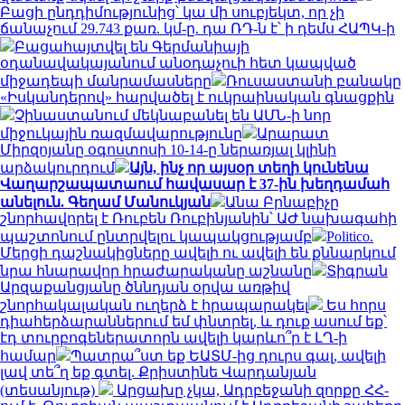
Բացի ընդդիմությունից՝ կա մի սուբյեկտ, որ չի
ճանաչում 29.743 քառ. կմ-ը. դա ՌԴ-ն է՝ ի դեմս ՀԱՊԿ-ի
Բացահայտվել են Գերմանիայի
օդանավակայանում անօդաչուի հետ կապված
միջադեպի մանրամասները
Ռուսաստանի բանակը
«Իսկանդերով» հարվածել է ուկրաինական գնացքին
Չինաստանում մեկնաբանել են ԱՄՆ-ի նոր
միջուկային ռազմավարությունը
Արարատ
Միրզոյանը օգոստոսի 10-14-ը ներառյալ կլինի
արձակուրդում
Այն, ինչ որ այսօր տեղի կունենա
Վաղարշապատաում հավասար է 37-ին խեղդամահ
անելուն. Գեղամ Մանուկյան
Անա Բրնաբիչը
շնորհավորել է Ռուբեն Ռուբինյանին՝ ԱԺ նախագահի
պաշտոնում ընտրվելու կապակցությամբ
Politico.
Մերցի դաշնակիցները ավելի ու ավելի են քննարկում
նրա հնարավոր հրաժարականը աշնանը
Տիգրան
Արզաքանցյանը ծննդյան օրվա առթիվ
շնորհակալական ուղերձ է հրապարակել
Ես հորս
դիահերձարաններում եմ փնտրել, և դուք ասում եք՝
էդ տուրբոգեներատորն ավելի կարևո՞ր է ԼՂ-ի
համար
Պատրա՞ստ եք ԵԱՏՄ-ից դուրս գալ, ավելի
լավ տե՞ղ եք գտել. Քրիստինե Վարդանյան
(տեսանյութ)
Արցախը չկա, Ադրբեջանի զորքը ՀՀ-