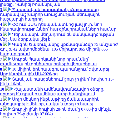
լինելը. Դանիել Իոաննիսյան
3
Պատմական հաղթանակ․ Հայաստանը
դարձավ աշխարհի առաջնության մեդալային
հաշվարկի հաղթող
4
ՀՀ-ում ԱՄՆ դեսպանատնից լավ լուր․ նոր
հնարավորություններ՝ հայ զինվորականների համար
5
Դերասանին մեղադրում են մանկապղծության
մեջ․ նա ձերբակալվել է
6
Գագիկ Ծառուկյանից կբռնագանձվի 75 անշարժ
գույք, 42 ավտոմեքենա, 105 միլիարդ 865 միլիոն 865
հազար դրամ
7
Սուրեն Պապիկյանի նոր հրամանը՝
ժամկետային զինծառայողների վերաբերյալ
8
10 միլիոն երկրպագու պահանջում է վտարել
Արգենտինային ԱԱ-2026-ից
9
Տասնյակ հասցեներում ջուր չի լինի՝ հուլիսի 15-
ին և 16-ին
10
Հայաստանի ամենավտանգավոր օձերը.
որտեղ են դրանք ամենաշատը հանդիպում
1
Սոչի մեկնող ինքնաթիռը ճանապարհին
անցկացրել է մեկ օր, սակայն տեղ չի հասել
2
Ջուր չի լինի հուլիսի 28-ին ժամը 07.00-ից մինչև
հուլիսի 29-ը ժամը 07.00-ն