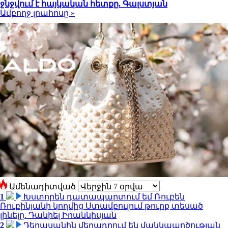
ջնջվում է հայկական հետքը. Գալստյան
Ամբողջ լրահոսը »
Ամենադիտված
1
Խստորեն դատապարտում եմ Ռուբեն
Ռուբինյանի կողմից Ստամբուլում թուրք տեսած
լինելը. Դանիել Իոաննիսյան
2
Դերասանին մեղադրում են մանկապղծության