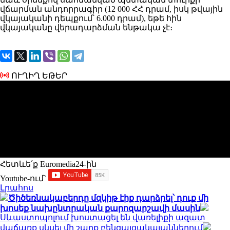
վճարման անդորրագիր (12 000 ՀՀ դրամ, իսկ թվային
վկայականի դեպքում՝ 6.000 դրամ), եթե հին
վկայականը վերադարձման ենթակա չէ։
ՈՒՂԻՂ ԵԹԵՐ
Հետևե՛ք Euromedia24-ին
Youtube-ում`
Լրահոս
Ծիծեռնակաբերդը մզկիթ էիք դարձրել՝ դուք մի
խոսեք նախընտրական քարոզարշավի մասին
Սևաստոպոլում խոստացել են վառելիքի ազատ
վաճառք սկսել մի շարք բենզալցակայաններում