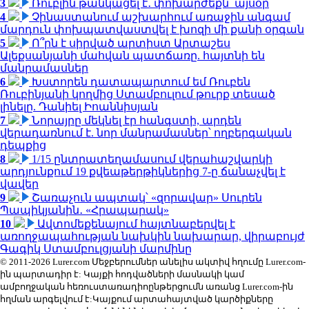
3
Ռուբլին թանկացել է․ փոխարժեքն՝ այսօր
4
Չինաստանում աշխարհում առաջին անգամ
մարդուն փոխպատվաստվել է խոզի մի քանի օրգան
5
Ո՞րն է սիրված արտիստ Արտաշես
Ալեքսանյանի մահվան պատճառը. հայտնի են
մանրամասներ
6
Խստորեն դատապարտում եմ Ռուբեն
Ռուբինյանի կողմից Ստամբուլում թուրք տեսած
լինելը. Դանիել Իոաննիսյան
7
Նորայրը մեկնել էր հանգստի, արդեն
վերադառնում է. նոր մանրամասներ՝ ողբերգական
դեպքից
8
1/15 ընտրատեղամասում վերահաշվարկի
արդյունքում 19 քվեաթերթիկներից 7-ը ճանաչվել է
վավեր
9
Շառաչուն ապտակ՝ «զորավար» Սուրեն
Պապիկյանին․ «Հրապարակ»
10
Ավտոմեքենայում հայտնաբերվել է
առողջապահության նախկին նախարար, վիրաբույժ
Գագիկ Ստամբուլցյանի մարմինը
© 2011-2026 Lurer.com Մեջբերումներ անելիս ակտիվ հղումը Lurer.com-
ին պարտադիր է: Կայքի հոդվածների մասնակի կամ
ամբողջական հեռուստառադիոընթերցումն առանց Lurer.com-ին
հղման արգելվում է:Կայքում արտահայտված կարծիքները