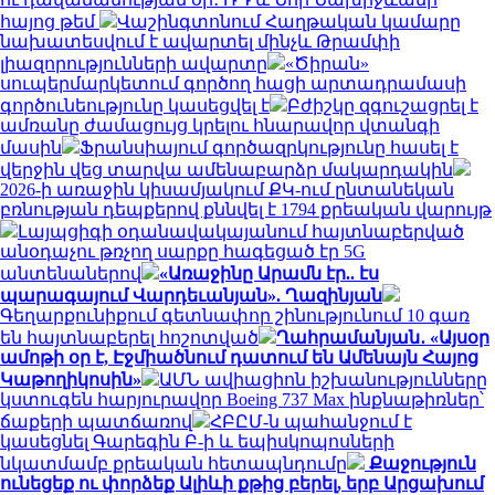
հայոց թեմ
Վաշինգտոնում Հաղթական կամարը
նախատեսվում է ավարտել մինչև Թրամփի
լիազորությունների ավարտը
«Ծիրան»
սուպերմարկետում գործող հացի արտադրամասի
գործունեությունը կասեցվել է
Բժիշկը զգուշացրել է
ամռանը ժամացույց կրելու հնարավոր վտանգի
մասին
Ֆրանսիայում գործազրկությունը հասել է
վերջին վեց տարվա ամենաբարձր մակարդակին
2026-ի առաջին կիսամյակում ՔԿ-ում ընտանեկան
բռնության դեպքերով քննվել է 1794 քրեական վարույթ
Լայպցիգի օդանավակայանում հայտնաբերված
անօդաչու թռչող սարքը հագեցած էր 5G
անտենաներով
«Առաջինը Արամն էր.. էս
պարագայում Վարդեւանյան». Ղազինյան
Գեղարքունիքում գետնափոր շինությունում 10 գառ
են հայտնաբերել հոշոտված
Ղահրամանյան․ «Այսօր
ամոթի օր է, Էջմիածնում դատում են Ամենայն Հայոց
Կաթողիկոսին»
ԱՄՆ ավիացիոն իշխանությունները
կստուգեն հարյուրավոր Boeing 737 Max ինքնաթիռներ՝
ճաքերի պատճառով
ՀԲԸՄ-ն պահանջում է
կասեցնել Գարեգին Բ-ի և եպիսկոպոսների
նկատմամբ քրեական հետապնդումը
Քաջություն
ունեցեք ու փորձեք Ալիևի քթից բերել, երբ Արցախում