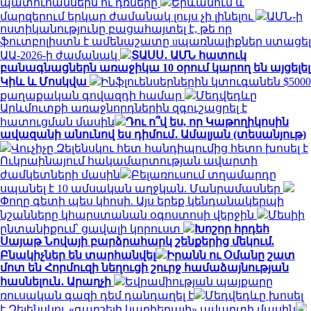
պատուհաններն ու դռները
Երևանում և
մարզերում երկար ժամանակ լույս չի լինելու
ԱՄՆ-ի
ոստիկանությունը բացահայտել է, թե որ
ֆուտբոլիստն է ամենաշատը uպառնալիքներ ստացել
ԱԱ-2026-ի ժամանակ
ՏԱՍՍ․ ԱՄՆ հատուկ
բանագնացներն առաջիկա 10 օրում կարող են այցելել
Կիև և Մոսկվա
Ինֆլուենսերներին կտուգանեն $5000
քաղաքական գովազդի համար
Մեդվեդևը
Արևմուտքի առաջնորդներին զգուշացրել է
հատուցման մասին
Դու ո՞վ ես, որ Կաթողիկոսին
ավազանի անունով ես դիմում․ Ամալյան (տեսանյութ)
Վուչիչը Զելենսկու հետ հանդիպումից հետո խոսել է
Ուկրաինայում հակամարտության ավարտի
ժամկետների մասին
Բելառուսում տղամարդը
սպանել է 10 ամսական աղջկան. Մանրամասներ
Փողը գետի պես կհոսի. Այս երեք կենդանակերպի
նշանները կհարստանան օգոստոսի վերջին
Մեսիի
ընտանիքում՝ ցավալի կորուստ
Խոշոր հրդեհ
Սայաթ Նովայի բարձրահարկ շենքերից մեկում.
Բնակիչներ են տարհանվել
Իրանն ու Օմանը շատ
մոտ են Հորմուզի նեղուցի շուրջ համաձայնության
հասնելուն․ Արաղչի
Եվրամիության պայքարը
ռուսական գազի դեմ դանդաղել է
Մեդվեդևը խոսել
է Զելենսկու «գարշելի կարիերայի» ավարտի մասին