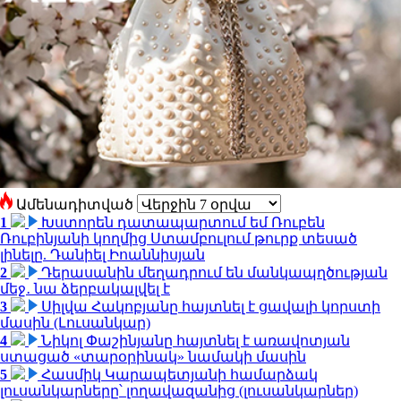
Ամենադիտված
1
Խստորեն դատապարտում եմ Ռուբեն
Ռուբինյանի կողմից Ստամբուլում թուրք տեսած
լինելը. Դանիել Իոաննիսյան
2
Դերասանին մեղադրում են մանկապղծության
մեջ․ նա ձերբակալվել է
3
Սիլվա Հակոբյանը հայտնել է ցավալի կորստի
մասին (Լուսանկար)
4
Նիկոլ Փաշինյանը հայտնել է առավոտյան
ստացած «տարօրինակ» նամակի մասին
5
Հասմիկ Կարապետյանի համարձակ
լուսանկարները՝ լողավազանից (լուսանկարներ)