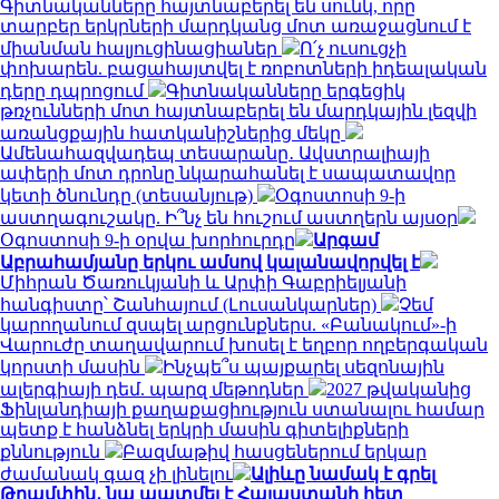
Գիտնականները հայտնաբերել են սունկ, որը
տարբեր երկրների մարդկանց մոտ առաջացնում է
միանման հալյուցինացիաներ
Ո՛չ ուսուցչի
փոխարեն. բացահայտվել է ռոբոտների իդեալական
դերը դպրոցում
Գիտնականները երգեցիկ
թռչունների մոտ հայտնաբերել են մարդկային լեզվի
առանցքային հատկանիշներից մեկը
Ամենահազվադեպ տեսարանը․ Ավստրալիայի
ափերի մոտ դրոնը նկարահանել է սապատավոր
կետի ծնունդը (տեսանյութ)
Օգոստոսի 9-ի
աստղագուշակը. Ի՞նչ են հուշում աստղերն այսօր
Օգոստոսի 9-ի օրվա խորհուրդը
Արգամ
Աբրահամյանը երկու ամսով կալանավորվել է
Միհրան Ծառուկյանի և Արփի Գաբրիելյանի
հանգիստը՝ Շանհայում (Լուսանկարներ)
Չեմ
կարողանում զսպել արցունքներս. «Բանակում»-ի
Վարուժը տաղավարում խոսել է եղբոր ողբերգական
կորստի մասին
Ինչպե՞ս պայքարել սեզոնային
ալերգիայի դեմ. պարզ մեթոդներ
2027 թվականից
Ֆինլանդիայի քաղաքացիություն ստանալու համար
պետք է հանձնել երկրի մասին գիտելիքների
քննություն
Բազմաթիվ հասցեներում երկար
ժամանակ գազ չի լինելու
Ալիևը նամակ է գրել
Թրամփին․ նա պատմել է Հայաստանի հետ