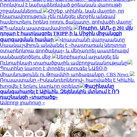
Որոնվում է նախաձեռնված քրեական վարույթի
շրջանակներում
Հիշեք, տիկին․ կան մայրեր, որ
հնարավորություն չեն ունեցել վերջին անգամ
համբուրելու իրենց որդու ճակատը. զոհվածի մայրը՝
ՔՊ-ական պատգամավորին
Ռուբիո․ ԱՄՆ-ը 201 մլն
դոլար է հատկացրել TRIPP-ի և Միջին միջանցքի
զարգացման համար
Վրաստանի վարչապետը
Սաակաշվիլուն անվանել է «խայտառակ կեղտոտ
օտարերկրյա գործակալ» և մեղադրել պատերազմ
սանձազերծելու մեջ
Սերբիայում աջակցել են
Ուկրաինայի տարածքային ամբողջականությանը
Պուտինը կարող է փորձել ստուգել ՆԱՏՕ-ի
միասնությունն ու Թրամփի արձագանքը. CBS News
Ռուսաստանը «Իսկանդերներով» հարվածել է Կիևին․
խոցվել է երկու կարևոր օբյեկտ
Փաշինյանը
զանգահարել է Ալիևին. Զելենսկին մտնում է ՌԴ
դաշնակցի «տարածք»
Ամբողջ լրահոսը »