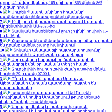
գույք, 42 ավտոմեքենա, 105 միլիարդ 865 միլիոն 865
հազար դրամ
6
Սուրեն Պապիկյանի նոր հրամանը՝
ժամկետային զինծառայողների վերաբերյալ
7
10 միլիոն երկրպագու պահանջում է վտարել
Արգենտինային ԱԱ-2026-ից
8
Տասնյակ հասցեներում ջուր չի լինի՝ հուլիսի 15-
ին և 16-ին
9
Հայաստանի ամենավտանգավոր օձերը. որտեղ
են դրանք ամենաշատը հանդիպում
10
Տոկաևի անսպասելի հայտարարությունը՝
Հայաստանի և Ադրբեջանի վերաբերյալ
1
Սոչի մեկնող ինքնաթիռը ճանապարհին
անցկացրել է մեկ օր, սակայն տեղ չի հասել
2
Ջուր չի լինի հուլիսի 28-ին ժամը 07.00-ից մինչև
հուլիսի 29-ը ժամը 07.00-ն
3
Ո՞րն է սիրված արտիստ Արտաշես
Ալեքսանյանի մահվան պատճառը. հայտնի են
մանրամասներ
4
Խստորեն դատապարտում եմ Ռուբեն
Ռուբինյանի կողմից Ստամբուլում թուրք տեսած
լինելը. Դանիել Իոաննիսյան
5
Նորայրը մեկնել էր հանգստի, արդեն
վերադառնում է. նոր մանրամասներ՝ ողբերգական