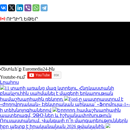
ՈՒՂԻՂ ԵԹԵՐ
Հետևե՛ք Euromedia24-ին
Youtube-ում`
Լրահոս
11 տարի առանց մազ կտրելու. Հնդկաստանի
բնակչուհին սահմանել է մազերի երկարության
համաշխարհային ռեկորդ
Ford-ը պատրաստում է
«ժողովրդական» էլեկտրական պիկապ՝ «Ֆորմուլա-1»-
ի տեխնոլոգիաներով
Երրորդ համաշխարհային
պատերազմ, ՉԹՕ-ներ և իշխանափոխություն
Ռուսաստանում․ Վանգայի ո՞ր մարգարեություններն
իբր պետք է իրականանան 2026 թվականին