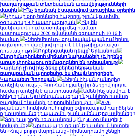
խաղաղության տնտեսական առավելությունների
մասին
Ի՞նչ եղանակ է սպասվում առաջիկա օրերին
Կիրակի օրը երկնքից հաջողություն կթափվի․
օգոստոսի 9-ի աստղագուշակ
Ինչ են
կանխատեսում աստղերը մեզ համար.
աստղագուշակ 2026 թվականի օգոստոսի 10-16-ի
համար
«Շերեմետևո» օդանավակայանում երկու
ուղևորուհի վազելով դուրս է եկել թռիչքադաշտ
(տեսանյութ)
Ողբերգական դեպք՝ Երևանում
Ընդդիմադիրների վիճակը նախանձելի չէ. իրենց
առաջ փորձառու դեմագոգներ են (տեսանյութ)
Կարևոր չի ով ինչ ձեռք բերեց հերթական
քաղաքական պրոցեսից, ես միայն կորցրեցի.
Կարապետ Պողոսյան
«Ֆելոն հիվանդանոցից
պոնչիկ ա ուզել». Գոռ Հակոբյանը իր ձեռքով որդու
համար պոնչիկ է պատրաստել
Ամեն ինչ սկսվում է
հենց հիմա․ Այս կենդանակերպի նշանների համար
բացվում է կյանքի բոլորովին նոր փուլ
2026
թվականի հունիսն ու հուլիսը Եվրոպայում դարձել են
դիտարկումների պատմության ամենաշոգ ամիսները
Տզի խայթոցի հետևանքով կինը 42 օր մնացել է
կոմայի մեջ
Արտակարգ դեպք՝ Երևանում․ կոտրել
են «Հույս բոլոր մարդկանց» հիմնադրամի շենքի