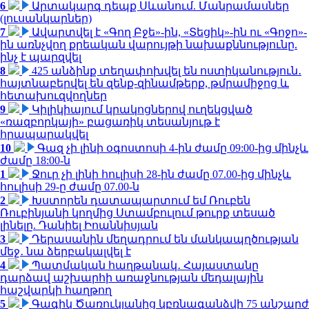
6
Արտակարգ դեպք Սևանում. Մանրամասներ
(լուսանկարներ)
7
Ավարտվել է «Գող Բջե»-ին, «Տեցիկ»-ին ու «Գոջո»-
ին առնչվող քրեական վարույթի նախաքննությունը.
ինչ է պարզվել
8
425 անձինք տեղափոխվել են ոստիկանություն․
հայտնաբերվել են զենք-զինամթերք, թմրամիջոց և
հետախուզվողներ
9
Կիլիկիայում կրակոցներով ուղեկցված
«ռազբորկայի» բացառիկ տեսանյութ է
հրապարակվել
10
Գազ չի լինի օգոստոսի 4-ին ժամը 09:00-ից մինչև
ժամը 18:00-ն
1
Ջուր չի լինի հուլիսի 28-ին ժամը 07.00-ից մինչև
հուլիսի 29-ը ժամը 07.00-ն
2
Խստորեն դատապարտում եմ Ռուբեն
Ռուբինյանի կողմից Ստամբուլում թուրք տեսած
լինելը. Դանիել Իոաննիսյան
3
Դերասանին մեղադրում են մանկապղծության
մեջ․ նա ձերբակալվել է
4
Պատմական հաղթանակ․ Հայաստանը
դարձավ աշխարհի առաջնության մեդալային
հաշվարկի հաղթող
5
Գագիկ Ծառուկյանից կբռնագանձվի 75 անշարժ