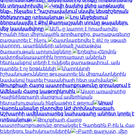
են տեղափոխվել
«Կռվի ձայնից քնից արթնացել
ենք». ինչպես է Դաշտավանում սկսվել կեսգիշերյան
ծեծկռտուքը (տեսանյութ)
Լոս Անջելեսում
ձերբակալվել է Քիմ Քարդաշյանի տունը թալանելու
մեջ կասկածվողը
ԱՄՆ-ը կարող է հրաժարվել
Իրանի հետ միջուկային գործարքից․ քաղաքագետը
բացատրել է՝ ինչու
Հայտնաբերվել է 482 ոչ սթափ
վարորդ․ պարեկների անցած շաբաթվա
ծառայության արդյունքները
Եղեգիս-Հերմոն
ավտոճանապարհին հորդառատ անձրևի
հետևանքով տեղի է ունեցել քարաթափում․ այն
դարձել է ոչ երթևեկելի
Մարոկկոյի
իշխանությունները թույլատրել են միգրանտներին
նավակով հատել Իսպանիայի հետ սահմանը
Թուրքիայի Հայոց պատրիարքությունը զորակցում է
Ամենայն Հայոց կաթողիկոսին
Այսօր առավոտից
Կալինինգրադի մարզում ամերիկյան
հետախուզական ինքնաթիռ է թռչում
Արամ
Վարդևանյանը ընտրվեց ԱԺ փոխնախագահ.
Աշխարհի ամենատարեց նախագահը անհետ կորել է
(տեսանյութ)
Թուրքիայի Հայոց
պատրիարքությունը զորակցել է Գարեգին Բ-ին և Հայ
Եկեղեցու եպիսկոպոսներին
«Բարի գալուստ, մեր