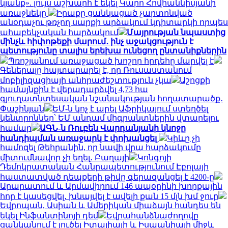
կյանք». լույս աշխարհ է եկել Կարո Հովհաննիսյանի
առաջնեկը
Իրաքը ցանկացած չարտոնված
անօդաչու թռչող սարքի արձակում կդիտարկի որպես
ահաբեկչական հարձակում
Մայրության նպաստից
մինչև հիփոթեքի մարում․ ինչ աջակցություն է
պետությունը տալիս երեխա ունեցող ընտանիքներին
Պռոշյանում առաջացած խոշոր հրդեհը մարվել է
Գեներալը հայտարարել է, որ Ռուսաստանում
մոբիլիզացիայի անհրաժեշտություն չկա
Աշոցքի
համայնքին է վերադարձվել 4,73 հա
գյուղատնտեսական նշանակության հողատարածք․
Փաշինյան
ԵՄ-ն կոչ է արել Աֆրիկայում ստեղծել
կենտրոններ՝ ԵՄ անդամ միգրանտներին վտարելու
համար
ԱԳՆ-ն Ռուբեն Վարդանյանի կնոջը
հանդիպման առաջարկ է փոխանցել
Կիևը չի
համոզել Թեհրանին, որ նավի վրա հարձակումը
միտումնավոր չի եղել․ Բաղայի
Կոնգոյի
Դեմոկրատական ​​Հանրապետությունում Էբոլայի
հաստատված դեպքերի թիվը գերազանցել է 4200-ը
Արարատում և Արմավիրում 146 ապօրինի խորքային
հոր է կասեցվել․ խնայվել է ավելի քան 15 մլն խմ ջուր
Եվրոպան, Ասիան և Ամերիկան ​​միաձայն հանդես են
եկել Ինֆանտինոյի դեմ
Եվրահանձնաժողովը
ցանկանում է լուծել Իտալիայի և Իսպանիայի միջև