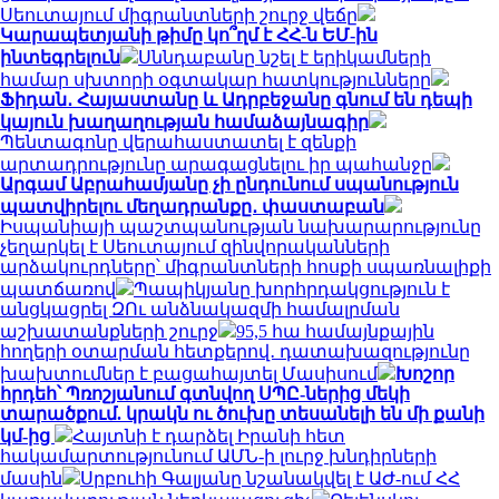
Սեուտայում միգրանտների շուրջ վեճը
Կարապետյանի թիմը կո՞ղմ է ՀՀ-ն ԵՄ-ին
ինտեգրելուն
Սննդաբանը նշել է երիկամների
համար սխտորի օգտակար հատկությունները
Ֆիդան․ Հայաստանը և Ադրբեջանը գնում են դեպի
կայուն խաղաղության համաձայնագիր
Պենտագոնը վերահաստատել է զենքի
արտադրությունը արագացնելու իր պահանջը
Արգամ Աբրահամյանը չի ընդունում սպանություն
պատվիրելու մեղադրանքը․ փաստաբան
Իսպանիայի պաշտպանության նախարարությունը
չեղարկել է Սեուտայում զինվորականների
արձակուրդները՝ միգրանտների հոսքի սպառնալիքի
պատճառով
Պապիկյանը խորհրդակցություն է
անցկացրել ԶՈւ անձնակազմի համալրման
աշխատանքների շուրջ
95,5 հա համայնքային
հողերի օտարման հետքերով․ դատախազությունը
խախտումներ է բացահայտել Մասիսում
Խոշոր
հրդեհ՝ Պռոշյանում գտնվող ՍՊԸ-ներից մեկի
տարածքում. կրակն ու ծուխը տեսանելի են մի քանի
կմ-ից
Հայտնի է դարձել Իրանի հետ
հակամարտությունում ԱՄՆ-ի լուրջ խնդիրների
մասին
Սրբուհի Գալյանը նշանակվել է ԱԺ-ում ՀՀ