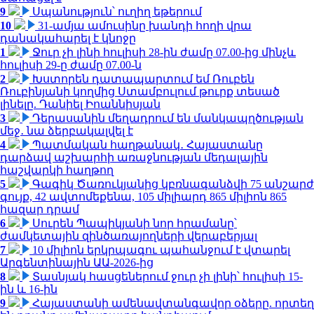
9
Սպանություն՝ ուղիղ եթերում
10
31-ամյա ամուսինը խանդի հողի վրա
դանակահարել է կնոջը
1
Ջուր չի լինի հուլիսի 28-ին ժամը 07.00-ից մինչև
հուլիսի 29-ը ժամը 07.00-ն
2
Խստորեն դատապարտում եմ Ռուբեն
Ռուբինյանի կողմից Ստամբուլում թուրք տեսած
լինելը. Դանիել Իոաննիսյան
3
Դերասանին մեղադրում են մանկապղծության
մեջ․ նա ձերբակալվել է
4
Պատմական հաղթանակ․ Հայաստանը
դարձավ աշխարհի առաջնության մեդալային
հաշվարկի հաղթող
5
Գագիկ Ծառուկյանից կբռնագանձվի 75 անշարժ
գույք, 42 ավտոմեքենա, 105 միլիարդ 865 միլիոն 865
հազար դրամ
6
Սուրեն Պապիկյանի նոր հրամանը՝
ժամկետային զինծառայողների վերաբերյալ
7
10 միլիոն երկրպագու պահանջում է վտարել
Արգենտինային ԱԱ-2026-ից
8
Տասնյակ հասցեներում ջուր չի լինի՝ հուլիսի 15-
ին և 16-ին
9
Հայաստանի ամենավտանգավոր օձերը. որտեղ