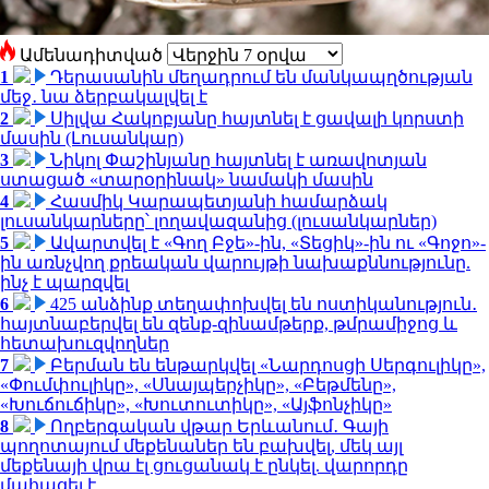
Ամենադիտված
1
Դերասանին մեղադրում են մանկապղծության
մեջ․ նա ձերբակալվել է
2
Սիլվա Հակոբյանը հայտնել է ցավալի կորստի
մասին (Լուսանկար)
3
Նիկոլ Փաշինյանը հայտնել է առավոտյան
ստացած «տարօրինակ» նամակի մասին
4
Հասմիկ Կարապետյանի համարձակ
լուսանկարները՝ լողավազանից (լուսանկարներ)
5
Ավարտվել է «Գող Բջե»-ին, «Տեցիկ»-ին ու «Գոջո»-
ին առնչվող քրեական վարույթի նախաքննությունը.
ինչ է պարզվել
6
425 անձինք տեղափոխվել են ոստիկանություն․
հայտնաբերվել են զենք-զինամթերք, թմրամիջոց և
հետախուզվողներ
7
Բերման են ենթարկվել «Նարդոսցի Սերգուլիկը»,
«Փումփուլիկը», «Սնայպերչիկը», «Բեթմենը»,
«Խուճուճիկը», «Խուտուտիկը», «Այֆոնչիկը»
8
Ողբերգական վթար Երևանում․ Գայի
պողոտայում մեքենաներ են բախվել, մեկ այլ
մեքենայի վրա էլ ցուցանակ է ընկել. վարորդը
մահացել է