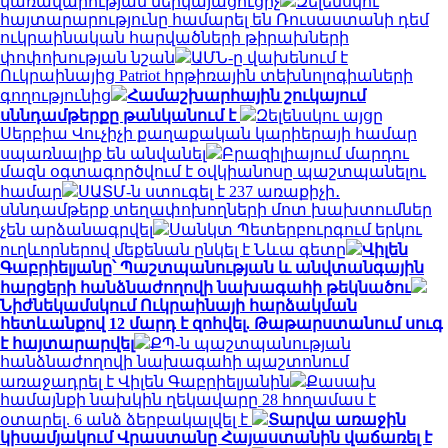
կառավարության ներկայացուցիչ
Զելենսկու
հայտարարությունը համարել են Ռուսաստանի դեմ
ուկրաինական հարվածների թիրախների
փոփոխության նշան
ԱՄՆ-ը վախենում է
Ուկրաինայից Patriot հրթիռային տեխնոլոգիաների
գողությունից
Համաշխարհային շուկայում
սննդամթերքը թանկանում է
Զելենսկու այցը
Սերբիա Վուչիչի քաղաքական կարիերայի համար
սպառնալիք են անվանել
Բրազիլիայում մարդու
մազն օգտագործվում է օվկիանոսը պաշտպանելու
համար
ՍԱՏՄ-ն ստուգել է 237 առաքիչի․
սննդամթերք տեղափոխողների մոտ խախտումներ
չեն արձանագրվել
Սանկտ Պետերբուրգում երկու
ուղևորներով մեքենան ընկել է Նևա գետը
Վիլեն
Գաբրիելյանը՝ Պաշտպանության և անվտանգային
հարցերի հանձնաժողովի նախագահի թեկնածու
Նիժնեկամսկում Ուկրաինայի հարձակման
հետևանքով 12 մարդ է զոհվել. Թաթարստանում սուգ
է հայտարարվել
ՔՊ-ն պաշտպանության
հանձնաժողովի նախագահի պաշտոնում
առաջադրել է Վիլեն Գաբրիելյանին
Քասախ
համայնքի նախկին ղեկավարը 28 հողամաս է
օտարել. 6 անձ ձերբակալվել է
Տարվա առաջին
կիսամյակում Վրաստանը Հայաստանին վաճառել է