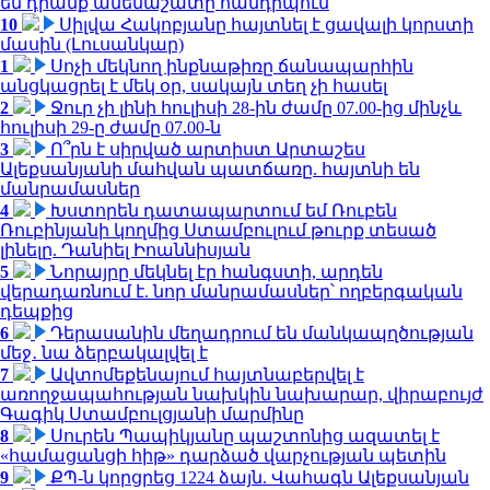
են դրանք ամենաշատը հանդիպում
10
Սիլվա Հակոբյանը հայտնել է ցավալի կորստի
մասին (Լուսանկար)
1
Սոչի մեկնող ինքնաթիռը ճանապարհին
անցկացրել է մեկ օր, սակայն տեղ չի հասել
2
Ջուր չի լինի հուլիսի 28-ին ժամը 07.00-ից մինչև
հուլիսի 29-ը ժամը 07.00-ն
3
Ո՞րն է սիրված արտիստ Արտաշես
Ալեքսանյանի մահվան պատճառը. հայտնի են
մանրամասներ
4
Խստորեն դատապարտում եմ Ռուբեն
Ռուբինյանի կողմից Ստամբուլում թուրք տեսած
լինելը. Դանիել Իոաննիսյան
5
Նորայրը մեկնել էր հանգստի, արդեն
վերադառնում է. նոր մանրամասներ՝ ողբերգական
դեպքից
6
Դերասանին մեղադրում են մանկապղծության
մեջ․ նա ձերբակալվել է
7
Ավտոմեքենայում հայտնաբերվել է
առողջապահության նախկին նախարար, վիրաբույժ
Գագիկ Ստամբուլցյանի մարմինը
8
Սուրեն Պապիկյանը պաշտոնից ազատել է
«համացանցի հիթ» դարձած վարչության պետին
9
ՔՊ-ն կորցրեց 1224 ձայն. Վահագն Ալեքսանյան