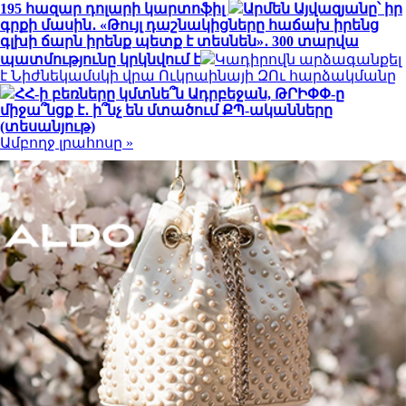
195 հազար դոլարի կարտոֆիլ
Արմեն Այվազյանը՝ իր
գրքի մասին․ «Թույլ դաշնակիցները հաճախ իրենց
գլխի ճարն իրենք պետք է տեսնեն»․ 300 տարվա
պատմությունը կրկնվում է
Կադիրովն արձագանքել
է Նիժնեկամսկի վրա Ուկրաինայի ԶՈւ հարձակմանը
ՀՀ-ի բեռները կմտնե՞ն Ադրբեջան, ԹՐԻՓՓ-ը
միջա՞նցք է․ ի՞նչ են մտածում ՔՊ-ականները
(տեսանյութ)
Ամբողջ լրահոսը »