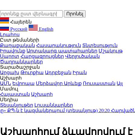
Հայերեն
Русский
English
Լրահոս
Ըստ թեմաների
Քաղաքական
Հասարակություն
Տնտեսություն
Իրավունք
Արտակարգ պատահարներ
Մշակույթ
Սպորտ
Հարցազրույցներ
Վերլուծական
Ծաղրանկարներ
Տարածաշրջան
Արցախ
Թուրքիա
Ադրբեջան
Իրան
Աշխարհ
ԱՄՆ
Եվրոպա
Մերձավոր Արևելք
Ռուսաստան
Այլ
Մամուլ
Հայաստան
Աշխարհ
Մեդիա
Տեսանյութեր
Լուսանկարներ
 ՔՊ-ն է կազմակերպում (տեսանյութ)
20:20
Հարվածներ ե
Աշխարհում ձևավորվում է