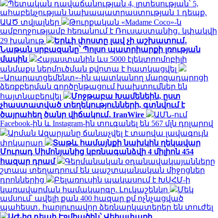
Պետական դավաճանության 4, լրտեսության՝ 5,
ահաբեկչության նախապատրաստության 1 դեպք.
ԱԱԾ տվյալներ
Թուրքական «Madame Coco»-ն
ամբողջությամբ հեռանում է Ռուսաստանից․ կփակվի
29 խանութ
Երևի փոստը լավ չի աշխատում․
Նաթան սրբազանը՝ Պոլսո պատրիարքի լռության
մասին
Հայաստանին ևս 5000 էլեկտրոմոբիլի
անմաքս ներմուծման քվոտա է հատկացվել
«Արարատցեմենտ»-ին պատկանող մարզադպրոցի
ձեռքբերման գործընթացում խախտումներ են
հայտնաբերվել
Մոջթաբա Խամենեին, ըստ
չհաստատված տեղեկությունների, գտնվում է
ծայրահեղ ծանր վիճակում․ IranWire
ԱՄՆ-ում
Facebook-ին և Instagram-ին տուգանել են 567 մլն դոլարով
Արման Ազարյանը ճանաչվել է տարվա լավագույն
փրկարար
Տաթև համայնքի նախկին ղեկավար
Մուրադ Սիմոնյանից կբռնագանձվի 4 միլիոն 454
հազար դրամ
Գերմանական օդանավակայանները
շտապ տեղադրում են պաշտպանական միջոցներ
դրոններից
Բելառուսին պակասում է ԽՍՀՄ-ի
կառավարման համակարգը. Լուկաշենկո
Մեկ
ամսում՝ ավելի քան 400 հազար քմ ոչնչացված
պահեստ․ հարյուրավոր ձեռնարկատերեր են տուժել
ԱԺ-ից դեպի Էջմիածին՝ Վեհափառի