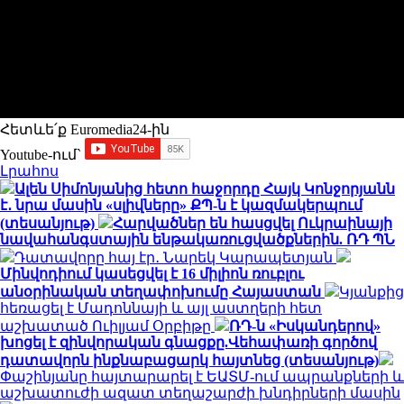
Հետևե՛ք Euromedia24-ին
Youtube-ում`
Լրահոս
Ալեն Սիմոնյանից հետո հաջորդը Հայկ Կոնջորյանն
է․ նրա մասին «սլիվները» ՔՊ-ն է կազմակերպում
(տեսանյութ)
Հարվածներ են հասցվել Ուկրաինայի
նավահանգստային ենթակառուցվածքներին. ՌԴ ՊՆ
Դատավորը հայ էր․ Նարեկ Կարապետյան
Մինվոդիում կասեցվել է 16 միլիոն ռուբլու
անօրինական տեղափոխումը Հայաստան
Կյանքից
հեռացել է Մադոննայի և այլ աստղերի հետ
աշխատած Ուիլյամ Օրբիթը
ՌԴ-ն «Իսկանդերով»
խոցել է զինվորական գնացքը.Վեհափառի գործով
դատավորն ինքնաբացարկ հայտնեց (տեսանյութ)
Փաշինյանը հայտարարել է ԵԱՏՄ-ում ապրանքների և
աշխատուժի ազատ տեղաշարժի խնդիրների մասին