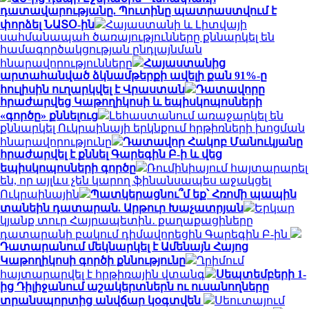
դատավարությանը. Պուտինը պատրաստվում է
փորձել ՆԱՏՕ-ին
Հայաստանի և Լիտվայի
սահմանապահ ծառայությունները քննարկել են
համագործակցության ընդլայնման
հնարավորությունները
Հայաստանից
արտահանված ձկնամթերքի ավելի քան 91%-ը
հուլիսին ուղարկվել է Վրաստան
Դատավորը
հրաժարվեց Կաթողիկոսի և եպիսկոպոսների
«գործը» քննելուց
Լեհաստանում առաջարկել են
քննարկել Ուկրաինայի երկնքում հրթիռների խոցման
հնարավորությունը
Դատավոր Հակոբ Մանուկյանը
հրաժարվել է քննել Գարեգին Բ-ի և վեց
եպիսկոպոսների գործը
Ռումինիայում հայտարարել
են, որ այլևս չեն կարող ֆինանսապես աջակցել
Ուկրաինային
Պատկերացնու՞մ եք՝ Հռոմի պապին
տանեին դատարան. Արթուր Խաչատրյան
Երկար
կյանք տուր Հայրապետին․ քաղաքացիները
դատարանի բակում դիմավորեցին Գարեգին Բ-ին
Դատարանում մեկնարկել է Ամենայն Հայոց
Կաթողիկոսի գործի քննությունը
Ղրիմում
հայտարարվել է հրթիռային վտանգ
Սեպտեմբերի 1-
ից Դիլիջանում աշակերտներն ու ուսանողները
տրանսպորտից անվճար կօգտվեն
Սեուտայում