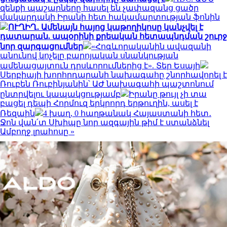
զենքի պաշարները հասել են չափազանց ցածր
մակարդակի Իրանի հետ հակամարտության ֆոնին
ՈՒՂԻՂ․ Ամենայն հայոց կաթողիկոսը կանչվել է
դատարան. ապօրինի քրեական հետապնդման շուրջ
նոր զարգացումներ
«Հոգևորականին ավազանի
անունով կոչելը բարոյական սնանկության
ամենացայտուն դրսևորումներից է». Տեր Եսայի
Սերբիայի խորհրդարանի նախագահը շնորհավորել է
Ռուբեն Ռուբինյանին՝ ԱԺ նախագահի պաշտոնում
ընտրվելու կապակցությամբ
Իրանը թույլ չի տա
բացել դեպի Հորմուզ երկրորդ երթուղին, ասել է
Ռեզաին
4 խաղ, 0 հաղթանակ Հայաստանի հետ․
Ջոն վան՛տ Սխիպը նոր ազգային թիմ է ստանձնել
Ամբողջ լրահոսը »