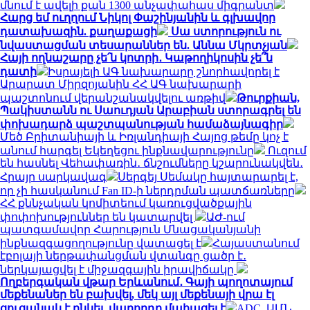
մնում է ավելի քան 1300 անչափահաս միգրանտ
Հարց եմ ուղղում Նիկոլ Փաշինյանին և գլխավոր
դատախազին. քաղաքացի
Սա ստորություն ու
նվաստացման տեսարաններ են. Աննա Մկրտչյան
Հայի ողնաշարը չե՛ն կոտրի․ Կաթողիկոսին չե՞ն
դատի
Իսրայելի ԱԳ նախարարը շնորհավորել է
Արարատ Միրզոյանին ՀՀ ԱԳ նախարարի
պաշտոնում վերանշանակվելու առթիվ
Թուրքիան,
Պակիստանն ու Սաուդյան Արաբիան ստորագրել են
փոխադարձ պաշտպանության համաձայնագիր
Մեծ Բրիտանիայի և Իռլանդիայի Հայոց թեմը կոչ է
անում հարգել Եկեղեցու ինքնավարությունը
Ուզում
են հասնել Վեհափառին․ ճնշումները կշարունակվեն․
Հրայր սարկավագ
Սերգեյ Սեմակը հայտարարել է,
որ չի հասկանում Fan ID-ի ներդրման պատճառները
ՀՀ քննչական կոմիտեում կառուցվածքային
փոփոխություններ են կատարվել
ԱԺ-ում
պատգամավոր Հարություն Մնացականյանի
ինքնազգացողությունը վատացել է
Հայաստանում
էբոլայի ներթափանցման վտանգը ցածր է․
ներկայացվել է միջազգային իրավիճակը
Ողբերգական վթար Երևանում․ Գայի պողոտայում
մեքենաներ են բախվել, մեկ այլ մեքենայի վրա էլ
ցուցանակ է ընկել. վարորդը մահացել է
ADC. ԱՄՆ