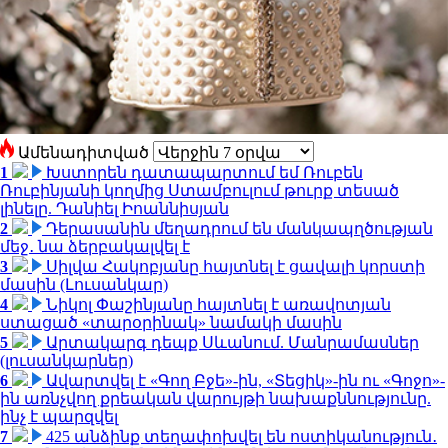
Ամենադիտված
1
Խստորեն դատապարտում եմ Ռուբեն
Ռուբինյանի կողմից Ստամբուլում թուրք տեսած
լինելը. Դանիել Իոաննիսյան
2
Դերասանին մեղադրում են մանկապղծության
մեջ․ նա ձերբակալվել է
3
Սիլվա Հակոբյանը հայտնել է ցավալի կորստի
մասին (Լուսանկար)
4
Նիկոլ Փաշինյանը հայտնել է առավոտյան
ստացած «տարօրինակ» նամակի մասին
5
Արտակարգ դեպք Սևանում. Մանրամասներ
(լուսանկարներ)
6
Ավարտվել է «Գող Բջե»-ին, «Տեցիկ»-ին ու «Գոջո»-
ին առնչվող քրեական վարույթի նախաքննությունը.
ինչ է պարզվել
7
425 անձինք տեղափոխվել են ոստիկանություն․