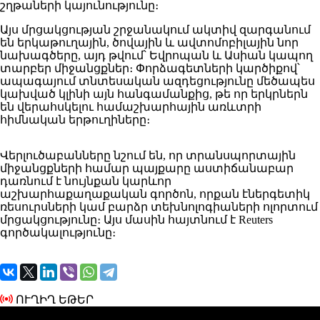
շղթաների կայունությունը։
Այս մրցակցության շրջանակում ակտիվ զարգանում
են երկաթուղային, ծովային և ավտոմոբիլային նոր
նախագծերը, այդ թվում՝ Եվրոպան և Ասիան կապող
տարբեր միջանցքներ։ Փորձագետների կարծիքով՝
ապագայում տնտեսական ազդեցությունը մեծապես
կախված կլինի այն հանգամանքից, թե որ երկրներն
են վերահսկելու համաշխարհային առևտրի
հիմնական երթուղիները։
Վերլուծաբանները նշում են, որ տրանսպորտային
միջանցքների համար պայքարը աստիճանաբար
դառնում է նույնքան կարևոր
աշխարհաքաղաքական գործոն, որքան էներգետիկ
ռեսուրսների կամ բարձր տեխնոլոգիաների ոլորտում
մրցակցությունը։ Այս մասին հայտնում է Reuters
գործակալությունը։
ՈՒՂԻՂ ԵԹԵՐ