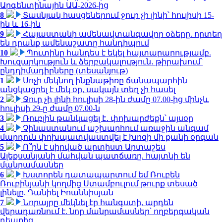
Արգենտինային ԱԱ-2026-ից
8
Տասնյակ հասցեներում ջուր չի լինի՝ հուլիսի 15-
ին և 16-ին
9
Հայաստանի ամենավտանգավոր օձերը. որտեղ
են դրանք ամենաշատը հանդիպում
10
Պուտինը հանդես է եկել հայտարարությամբ.
Խուզարկություն և ձերբակալություն․ թիրախում՝
ընդդիմադիրները (տեսանյութ)
1
Սոչի մեկնող ինքնաթիռը ճանապարհին
անցկացրել է մեկ օր, սակայն տեղ չի հասել
2
Ջուր չի լինի հուլիսի 28-ին ժամը 07.00-ից մինչև
հուլիսի 29-ը ժամը 07.00-ն
3
Ռուբլին թանկացել է․ փոխարժեքն՝ այսօր
4
Չինաստանում աշխարհում առաջին անգամ
մարդուն փոխպատվաստվել է խոզի մի քանի օրգան
5
Ո՞րն է սիրված արտիստ Արտաշես
Ալեքսանյանի մահվան պատճառը. հայտնի են
մանրամասներ
6
Խստորեն դատապարտում եմ Ռուբեն
Ռուբինյանի կողմից Ստամբուլում թուրք տեսած
լինելը. Դանիել Իոաննիսյան
7
Նորայրը մեկնել էր հանգստի, արդեն
վերադառնում է. նոր մանրամասներ՝ ողբերգական
դեպքից