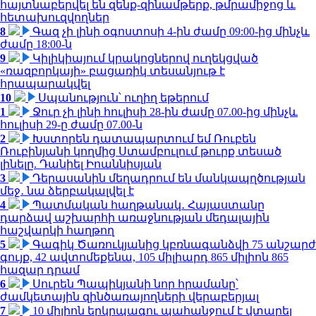
հայտնաբերվել են զենք-զինամթերք, թմրամիջոց և
հետախուզվողներ
8
Գազ չի լինի օգոստոսի 4-ին ժամը 09:00-ից մինչև
ժամը 18:00-ն
9
Կիլիկիայում կրակոցներով ուղեկցված
«ռազբորկայի» բացառիկ տեսանյութ է
հրապարակվել
10
Սպանություն՝ ուղիղ եթերում
1
Ջուր չի լինի հուլիսի 28-ին ժամը 07.00-ից մինչև
հուլիսի 29-ը ժամը 07.00-ն
2
Խստորեն դատապարտում եմ Ռուբեն
Ռուբինյանի կողմից Ստամբուլում թուրք տեսած
լինելը. Դանիել Իոաննիսյան
3
Դերասանին մեղադրում են մանկապղծության
մեջ․ նա ձերբակալվել է
4
Պատմական հաղթանակ․ Հայաստանը
դարձավ աշխարհի առաջնության մեդալային
հաշվարկի հաղթող
5
Գագիկ Ծառուկյանից կբռնագանձվի 75 անշարժ
գույք, 42 ավտոմեքենա, 105 միլիարդ 865 միլիոն 865
հազար դրամ
6
Սուրեն Պապիկյանի նոր հրամանը՝
ժամկետային զինծառայողների վերաբերյալ
7
10 միլիոն երկրպագու պահանջում է վտարել