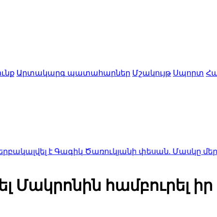
ւնք
Արտակարգ պատահարներ
Մշակույթ
Սպորտ
Հա
է Գագիկ Ծառուկյանի փեսան. Մասկը մերժեց Զելենսկ
վել Մակրոնին համբուրել իր