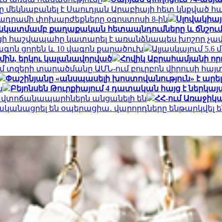
մեկնաբանել է Սաուդյան Արաբիայի հետ կնքված 
ադրամի փոխարժեքները օգոստոսի 8-ին
Սլովակիայ
 նկատմամբ քաղաքական հետապնդումները և ճնշում
ցի հաշվապահը կատարել է առանձնապես խոշոր չափ
ագոն ցորեն և 10 վագոն քարածուխ
Ալյասկայում 5.6
մին, երկու կալանավորված
Հովիկ Աբրահամյանի որդ
ւմ տզերի տարածմանը ԱՄՆ-ում բուրբոն վիրուսի հայ
Փաշինյանը «անսպասելի խոստովանություն» է արել․
ն
Բեյոնսեն Թուրքիայում 4 դատական հայց է ներկայ
 ավտոճանապարհներն անցանելի են
ՀՀ-ում Առաջիկ
ականացրել են օպերացիա․ վարորդները ենթարկվե