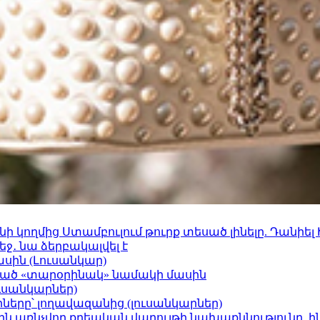
 կողմից Ստամբուլում թուրք տեսած լինելը. Դանիել
ջ․ նա ձերբակալվել է
ասին (Լուսանկար)
ացած «տարօրինակ» նամակի մասին
ւսանկարներ)
երը՝ լողավազանից (լուսանկարներ)
ո»-ին առնչվող քրեական վարույթի նախաքննությունը. ի