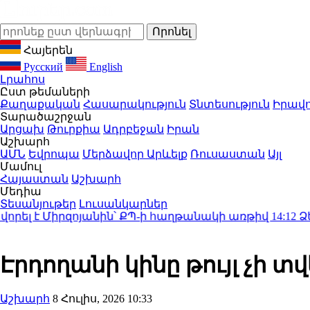
Հայերեն
Русский
English
Լրահոս
Ըստ թեմաների
Քաղաքական
Հասարակություն
Տնտեսություն
Իրավո
Տարածաշրջան
Արցախ
Թուրքիա
Ադրբեջան
Իրան
Աշխարհ
ԱՄՆ
Եվրոպա
Մերձավոր Արևելք
Ռուսաստան
Այլ
Մամուլ
Հայաստան
Աշխարհ
Մեդիա
Տեսանյութեր
Լուսանկարներ
րզոյանին՝ ՔՊ-ի հաղթանակի առթիվ
14:12
Ձերբակալվել 
Էրդողանի կինը թույլ չի տ
Աշխարհ
8 Հուլիս, 2026 10:33