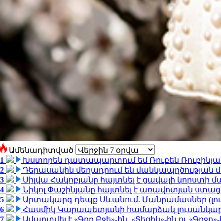
Ամենադիտված
1
Խստորեն դատապարտում եմ Ռուբեն Ռուբինյանի
2
Դերասանին մեղադրում են մանկապղծության մե
3
Սիլվա Հակոբյանը հայտնել է ցավալի կորստի մ
4
Նիկոլ Փաշինյանը հայտնել է առավոտյան ստ
5
Արտակարգ դեպք Սևանում. Մանրամասներ (լո
6
Հասմիկ Կարապետյանի համարձակ լուսանկարն
7
Ավարտվել է «Գող Բջե»-ին, «Տեցիկ»-ին ու «Գոջ