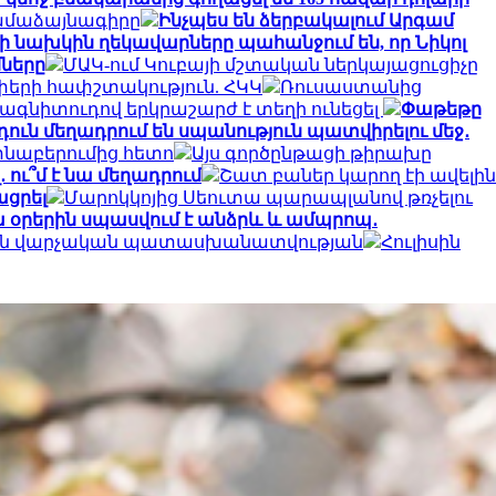
համաձայնագիրը
Ինչպես են ձերբակալում Արգամ
ի նախկին ղեկավարները պահանջում են, որ Նիկոլ
ները
ՄԱԿ-ում Կուբայի մշտական ​​ներկայացուցիչը
երի հափշտակություն. ՀԿԿ
Ռուսաստանից
 մագնիտուդով երկրաշարժ է տեղի ունեցել
Փաթեթը
ուն մեղադրում են սպանություն պատվիրելու մեջ․
տնաբերումից հետո
Այս գործընթացի թիրախը
 ու՞մ է նա մեղադրում
Շատ բաներ կարող էի ավելին
ացրել
Մարոկկոյից Սեուտա պարապլանով թռչելու
ա օրերին սպասվում է անձրև և ամպրոպ․
լ են վարչական պատասխանատվության
Հուլիսին