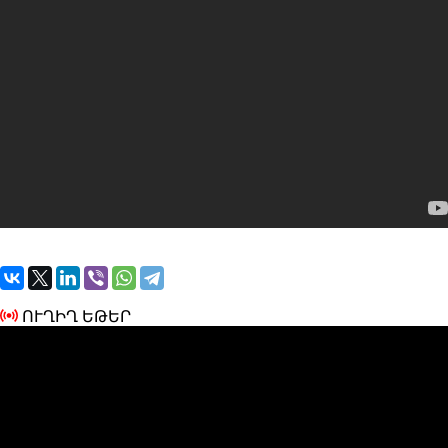
ՈՒՂԻՂ ԵԹԵՐ