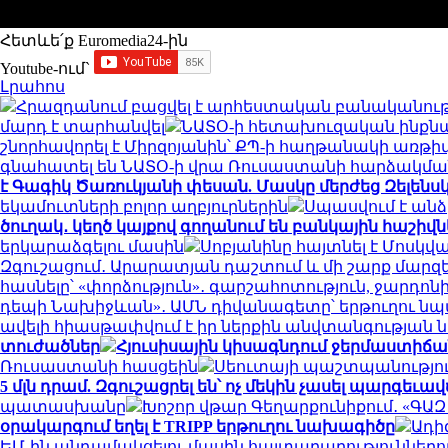
Հետևե՛ք Euromedia24-ին
Youtube-ում`
Լրահոս
Հրազդանում բացվել է արհեստական բանականու
մարդ է տարհանվել
ՆԱՏՕ-ի հետախուզական ինքնաթի
շնորհավորել է Միրզոյանին՝ ՔՊ-ի հաղթանակի առթի
գնահատել են ՆԱՏՕ-ի վրա Ռուսաստանի հարձակմա
է Գագիկ Ծառուկյանի փեսան. Մասկը մերժեց Զելենս
եկամուտների բոլոր աղբյուրներին
Սպասվում է անձ
ծուղակ․ կեղծ կայքով գողանում են բանկային հաշիվն
երկարաձգելու մասին
Սոբյանինը հայտնել է Մոսկվ
Զգուշացում․ Արարատյան դաշտում և մի շարք մարզ
հասնելը՝ «փորձություն»․ գարշահոտություն, ջար
դեպի Նախիջևան»․ ԱՄՆ դիվանագետը՝ երթուղու ն
ավելի հիասթափվում է իր ներքին անվտանգության
տուժածներ
Հյուսիսային կիսագնդում ջերմաստիճանի
Ռուսաստանի հասցեին
Սեուտայի ​​պաշտպանությո
5 մլն դրամ. Զգուշացրել են՝ ոչ մեկին չասել պարգեւ
պատասխանը
Խոշոր վթար Գեղարքունիքում․ «ԳԱԶ 53
օրակարգում եղել է TRIPP երթուղու նախագիծը
Ադի
ԵՄ-ին անդամակցելու մասին հայտարարություններո