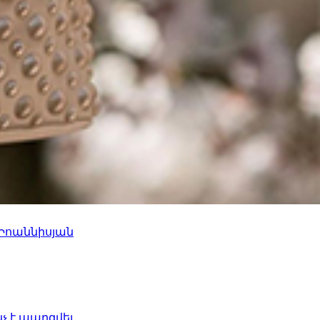
 Իոաննիսյան
նչ է պարզվել