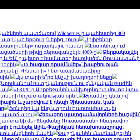
ածների պատճառով Wildberries-ի պահեստից 800
լատրված երթուղիներից դուրս
Միլիբենդը
 «աստղիկներ» ուղարկելու համար
Էստոնիայում
դացածների թիվը գերազանցել է 4000-ը
Ձերբակալվել
Ն-ը և ԵՄ-ը պետք է համատեղ հարվածեն Ռուսաստանի
օրերին
«15 հազար դրամ նվեր»՝ խաբեության
թարյանը՝ «Ինտերի» հետ պայմանագիրը
ասին
Այս տարի ե՞րբ կնշվի խաղողօրհնեքը
Աբովյանում ոստիկանություն ու քննչական բաժին
ճակ
«TRIPP-ը Ադրբեջանին անխոչընդոտ մուտք կտա
ետների հիշատակության օրն է
Թրամփը գնալով
նիային և շարժվում է դեպի Չինաստան․ կան
րը
Ֆոն դեր Լայենը կտրուկ է արտահայտվել
քի պատճառով
Հեռացող պատգամավորների հաշվին՝
Հայաստանի մերձեցմանը Ռուսաստանի հնարավոր
եղի է ունեցել Ալիև-Փաշինյան հեռախոսազրույց․
հետևանքների մասին
Փաշինյանին մատնանշել են
 կնոջ բնակարանից գողացել են 165 հազար դոլարի