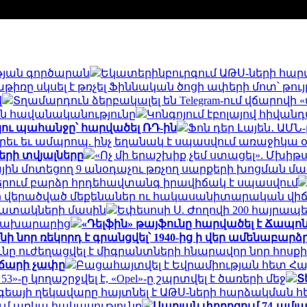
թյան գործարան
Եկատերինբուրգում ԱԹՍ-ների հարվ
ռը սկսել է թռչել Ֆիննական ծոցի ափերի մոտ՝ թույ
վ
Տղամարդուն ձերբակալել են Telegram-ում վճարովի
ն հավանականությունը
Կոնգոյում էբոլայով հիվան
կու պահանջը՝ հարվածել ՌԴ-ին
Ֆոն դեր Լայեն․ ԱՄ
րեւ եւ ամպրոպ. ինչ եղանակ է սպասվում առաջիկա 
երի տվյալները
«Ոչ մի երաշխիք չեմ ստացել». Մխի
ային մոտեցող 9 անօդաչու թռչող սարքերի խոցման մ
երում բարձր հրդեհավտանգ իրավիճակ է սպասվում
դոնի վերածված մեքենաներ ու հակասանիտարական վի
պատակների մասին
Եփեսոսի Ս. Ժողովի 200 հայրապ
 նախարարից
«Դելֆին» թայֆունը հարվածել է Ճապո
 նոր ռեկորդ է գրանցվել՝ 1940-ից ի վեր ամենաբարձ
ւնը ուժեղացվել է միգրանտների հնարավոր նոր հոս
ավճարի չափը
Բացահայտվել է Եվրամիության հետ 
»-ը կողաշրջվել է, «Opel»-ը շպրտվել է ծառերի մեջ
Տ
գեայի ղեկավարը հայտնել է ԱԹՍ-ների հարձակման 
ւմ առկա հակասությունը
Սարյան փողոցում 74-ամյա