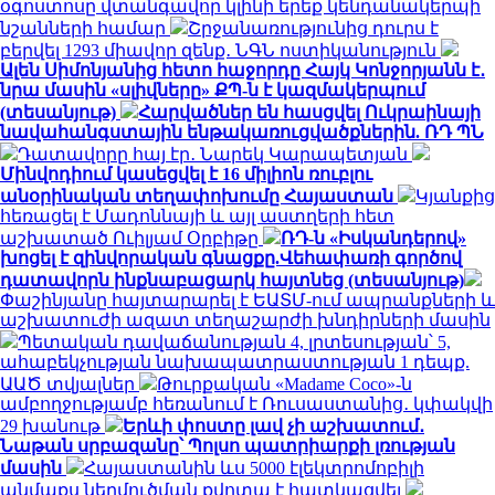
օգոստոսը վտանգավոր կլինի երեք կենդանակերպի
նշանների համար
Շրջանառությունից դուրս է
բերվել 1293 միավոր զենք․ ՆԳՆ ոստիկանություն
Ալեն Սիմոնյանից հետո հաջորդը Հայկ Կոնջորյանն է․
նրա մասին «սլիվները» ՔՊ-ն է կազմակերպում
(տեսանյութ)
Հարվածներ են հասցվել Ուկրաինայի
նավահանգստային ենթակառուցվածքներին. ՌԴ ՊՆ
Դատավորը հայ էր․ Նարեկ Կարապետյան
Մինվոդիում կասեցվել է 16 միլիոն ռուբլու
անօրինական տեղափոխումը Հայաստան
Կյանքից
հեռացել է Մադոննայի և այլ աստղերի հետ
աշխատած Ուիլյամ Օրբիթը
ՌԴ-ն «Իսկանդերով»
խոցել է զինվորական գնացքը.Վեհափառի գործով
դատավորն ինքնաբացարկ հայտնեց (տեսանյութ)
Փաշինյանը հայտարարել է ԵԱՏՄ-ում ապրանքների և
աշխատուժի ազատ տեղաշարժի խնդիրների մասին
Պետական դավաճանության 4, լրտեսության՝ 5,
ահաբեկչության նախապատրաստության 1 դեպք.
ԱԱԾ տվյալներ
Թուրքական «Madame Coco»-ն
ամբողջությամբ հեռանում է Ռուսաստանից․ կփակվի
29 խանութ
Երևի փոստը լավ չի աշխատում․
Նաթան սրբազանը՝ Պոլսո պատրիարքի լռության
մասին
Հայաստանին ևս 5000 էլեկտրոմոբիլի
անմաքս ներմուծման քվոտա է հատկացվել