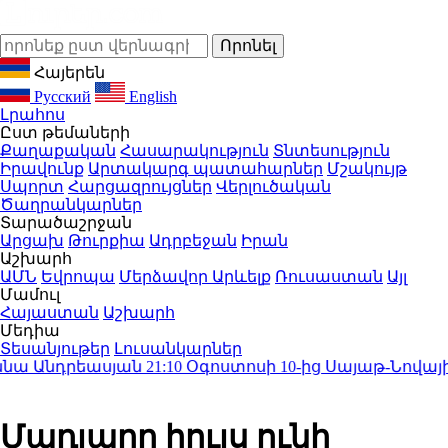
Հայերեն
Русский
English
Լրահոս
Ըստ թեմաների
Քաղաքական
Հասարակություն
Տնտեսություն
Իրավունք
Արտակարգ պատահարներ
Մշակույթ
Սպորտ
Հարցազրույցներ
Վերլուծական
Ծաղրանկարներ
Տարածաշրջան
Արցախ
Թուրքիա
Ադրբեջան
Իրան
Աշխարհ
ԱՄՆ
Եվրոպա
Մերձավոր Արևելք
Ռուսաստան
Այլ
Մամուլ
Հայաստան
Աշխարհ
Մեդիա
Տեսանյութեր
Լուսանկարներ
ա Անդրեասյան
21:10
Օգոստոսի 10-ից Սայաթ-Նովայի պ
Մադյարը հույս ունի