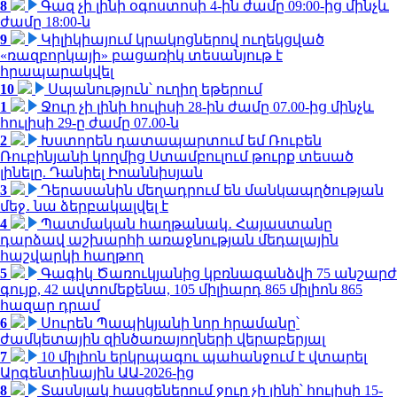
8
Գազ չի լինի օգոստոսի 4-ին ժամը 09:00-ից մինչև
ժամը 18:00-ն
9
Կիլիկիայում կրակոցներով ուղեկցված
«ռազբորկայի» բացառիկ տեսանյութ է
հրապարակվել
10
Սպանություն՝ ուղիղ եթերում
1
Ջուր չի լինի հուլիսի 28-ին ժամը 07.00-ից մինչև
հուլիսի 29-ը ժամը 07.00-ն
2
Խստորեն դատապարտում եմ Ռուբեն
Ռուբինյանի կողմից Ստամբուլում թուրք տեսած
լինելը. Դանիել Իոաննիսյան
3
Դերասանին մեղադրում են մանկապղծության
մեջ․ նա ձերբակալվել է
4
Պատմական հաղթանակ․ Հայաստանը
դարձավ աշխարհի առաջնության մեդալային
հաշվարկի հաղթող
5
Գագիկ Ծառուկյանից կբռնագանձվի 75 անշարժ
գույք, 42 ավտոմեքենա, 105 միլիարդ 865 միլիոն 865
հազար դրամ
6
Սուրեն Պապիկյանի նոր հրամանը՝
ժամկետային զինծառայողների վերաբերյալ
7
10 միլիոն երկրպագու պահանջում է վտարել
Արգենտինային ԱԱ-2026-ից
8
Տասնյակ հասցեներում ջուր չի լինի՝ հուլիսի 15-