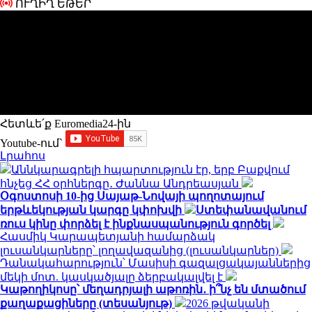
ՈՒՂԻՂ ԵԹԵՐ
Հետևե՛ք Euromedia24-ին
Youtube-ում`
Լրահոս
Աննկարագրելի հպարտություն էր, երբ Բաքվում
հնչեց ՀՀ օրհներգը․ Ժաննա Անդրեասյան
Օգոստոսի 10-ից Սայաթ-Նովայի պողոտայում
երթևեկության կարգը կփոխվի
Ստեփանավանում
ռուս կինը փորձել է ինքնասպանություն գործել
Հասմիկ Կարապետյանի համարձակ
լուսանկարները՝ լողավազանից (լուսանկարներ)
Դանակահարություն՝ Մասիսի գազալցակայաններից
մեկի մոտ. կասկածյալը ձերբակալվել է
Կաթողիկոսը՝ մեղադրյալի աթոռին․ ի՞նչ են մտածում
քաղաքացիները (տեսանյութ)
2026 թվականի