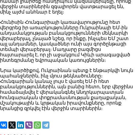
համար լիարժեք հանդիպում կազմակերպելը, որոնք
վերջին տարիներին զգալիորեն վատթարացել են,
մինչ այժմ անհնար է եղել։
Հունիսին Հունգարիայի կառավարությունը հետ
վերցրեց իր առարկությունները Ուկրաինայի ԵՄ-ին
անդամակցության բանակցությունների մեկնարկի
վերաբերյալ, չնայած նշեց, որ ինքը, ինչպես ԵՄ շատ
այլ անդամներ, կասկածներ ունի այս գործընթացի
տեմպի վերաբերյալ։ Մադյարը բազմիցս
հայտարարել է, որ չի աջակցում Կիևի արագացված
ինտեգրմանը եվրոպական կառույցներին։
Նրա կարծիքով, Ուկրաինան պետք է ենթարկվի նույն
պահանջներին, ինչ մյուս թեկնածուները։
Հունգարիան կանաչ լույս է վառել ԵՄ-ի հետ
բանակցություններին, այն բանից հետո, երբ վերջինս
համաձայնվել է վերականգնել Անդրկարպատյան
հունգարական փոքրամասնության քաղաքական,
մշակութային և կրթական իրավունքները, որոնք
նրանցից զրկվել էին վերջին տարիներին։