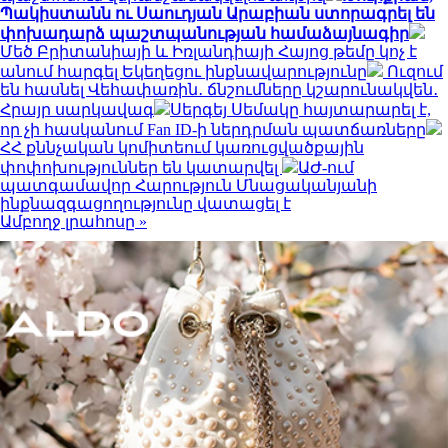
Պակիստանն ու Սաուդյան Արաբիան ստորագրել են
փոխադարձ պաշտպանության համաձայնագիր
Մեծ Բրիտանիայի և Իռլանդիայի Հայոց թեմը կոչ է
անում հարգել Եկեղեցու ինքնավարությունը
Ուզում
են հասնել Վեհափառին․ ճնշումները կշարունակվեն․
Հրայր սարկավագ
Սերգեյ Սեմակը հայտարարել է,
որ չի հասկանում Fan ID-ի ներդրման պատճառները
ՀՀ քննչական կոմիտեում կառուցվածքային
փոփոխություններ են կատարվել
ԱԺ-ում
պատգամավոր Հարություն Մնացականյանի
ինքնազգացողությունը վատացել է
Ամբողջ լրահոսը »