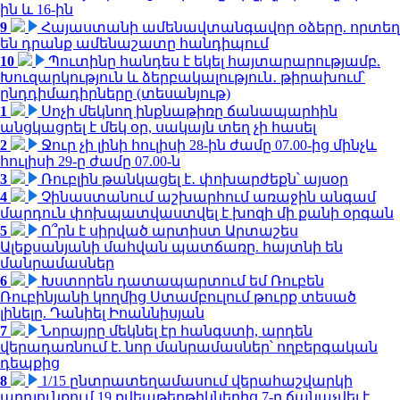
ին և 16-ին
9
Հայաստանի ամենավտանգավոր օձերը. որտեղ
են դրանք ամենաշատը հանդիպում
10
Պուտինը հանդես է եկել հայտարարությամբ.
Խուզարկություն և ձերբակալություն․ թիրախում՝
ընդդիմադիրները (տեսանյութ)
1
Սոչի մեկնող ինքնաթիռը ճանապարհին
անցկացրել է մեկ օր, սակայն տեղ չի հասել
2
Ջուր չի լինի հուլիսի 28-ին ժամը 07.00-ից մինչև
հուլիսի 29-ը ժամը 07.00-ն
3
Ռուբլին թանկացել է․ փոխարժեքն՝ այսօր
4
Չինաստանում աշխարհում առաջին անգամ
մարդուն փոխպատվաստվել է խոզի մի քանի օրգան
5
Ո՞րն է սիրված արտիստ Արտաշես
Ալեքսանյանի մահվան պատճառը. հայտնի են
մանրամասներ
6
Խստորեն դատապարտում եմ Ռուբեն
Ռուբինյանի կողմից Ստամբուլում թուրք տեսած
լինելը. Դանիել Իոաննիսյան
7
Նորայրը մեկնել էր հանգստի, արդեն
վերադառնում է. նոր մանրամասներ՝ ողբերգական
դեպքից
8
1/15 ընտրատեղամասում վերահաշվարկի
արդյունքում 19 քվեաթերթիկներից 7-ը ճանաչվել է