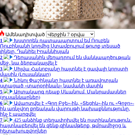
Ամենադիտված
1
Խստորեն դատապարտում եմ Ռուբեն
Ռուբինյանի կողմից Ստամբուլում թուրք տեսած
լինելը. Դանիել Իոաննիսյան
2
Դերասանին մեղադրում են մանկապղծության
մեջ․ նա ձերբակալվել է
3
Սիլվա Հակոբյանը հայտնել է ցավալի կորստի
մասին (Լուսանկար)
4
Նիկոլ Փաշինյանը հայտնել է առավոտյան
ստացած «տարօրինակ» նամակի մասին
5
Արտակարգ դեպք Սևանում. Մանրամասներ
(լուսանկարներ)
6
Ավարտվել է «Գող Բջե»-ին, «Տեցիկ»-ին ու «Գոջո»-
ին առնչվող քրեական վարույթի նախաքննությունը.
ինչ է պարզվել
7
425 անձինք տեղափոխվել են ոստիկանություն․
հայտնաբերվել են զենք-զինամթերք, թմրամիջոց և
հետախուզվողներ