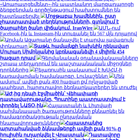
«Արարատցեմենտ»-ին պատկանող մարզադպրոցի
ձեռքբերման գործընթացում խախտումներ են
հայտնաբերվել
Մոջթաբա Խամենեին, ըստ
չհաստատված տեղեկությունների, գտնվում է
ծայրահեղ ծանր վիճակում․ IranWire
ԱՄՆ-ում
Facebook-ին և Instagram-ին տուգանել են 567 մլն դոլարով
Արման Ազարյանը ճանաչվել է տարվա լավագույն
փրկարար
Տաթև համայնքի նախկին ղեկավար
Մուրադ Սիմոնյանից կբռնագանձվի 4 միլիոն 454
հազար դրամ
Գերմանական օդանավակայանները
շտապ տեղադրում են պաշտպանական միջոցներ
դրոններից
Բելառուսին պակասում է ԽՍՀՄ-ի
կառավարման համակարգը. Լուկաշենկո
Մեկ
ամսում՝ ավելի քան 400 հազար քմ ոչնչացված
պահեստ․ հարյուրավոր ձեռնարկատերեր են տուժել
ԱԺ-ից դեպի Էջմիածին՝ Վեհափառի
դատավարությանը. Պուտինը պատրաստվում է
փորձել ՆԱՏՕ-ին
Հայաստանի և Լիտվայի
սահմանապահ ծառայությունները քննարկել են
համագործակցության ընդլայնման
հնարավորությունները
Հայաստանից
արտահանված ձկնամթերքի ավելի քան 91%-ը
հուլիսին ուղարկվել է Վրաստան
Դատավորը