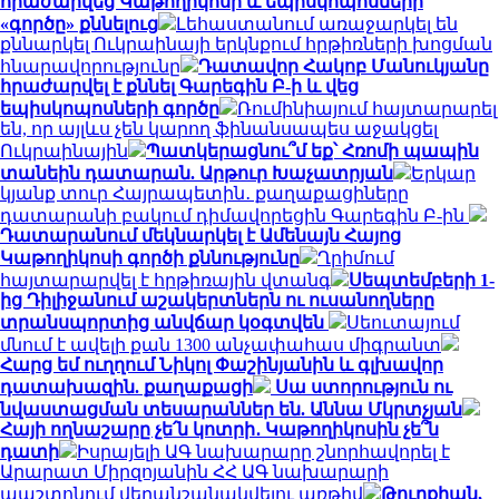
հրաժարվեց Կաթողիկոսի և եպիսկոպոսների
«գործը» քննելուց
Լեհաստանում առաջարկել են
քննարկել Ուկրաինայի երկնքում հրթիռների խոցման
հնարավորությունը
Դատավոր Հակոբ Մանուկյանը
հրաժարվել է քննել Գարեգին Բ-ի և վեց
եպիսկոպոսների գործը
Ռումինիայում հայտարարել
են, որ այլևս չեն կարող ֆինանսապես աջակցել
Ուկրաինային
Պատկերացնու՞մ եք՝ Հռոմի պապին
տանեին դատարան. Արթուր Խաչատրյան
Երկար
կյանք տուր Հայրապետին․ քաղաքացիները
դատարանի բակում դիմավորեցին Գարեգին Բ-ին
Դատարանում մեկնարկել է Ամենայն Հայոց
Կաթողիկոսի գործի քննությունը
Ղրիմում
հայտարարվել է հրթիռային վտանգ
Սեպտեմբերի 1-
ից Դիլիջանում աշակերտներն ու ուսանողները
տրանսպորտից անվճար կօգտվեն
Սեուտայում
մնում է ավելի քան 1300 անչափահաս միգրանտ
Հարց եմ ուղղում Նիկոլ Փաշինյանին և գլխավոր
դատախազին. քաղաքացի
Սա ստորություն ու
նվաստացման տեսարաններ են. Աննա Մկրտչյան
Հայի ողնաշարը չե՛ն կոտրի․ Կաթողիկոսին չե՞ն
դատի
Իսրայելի ԱԳ նախարարը շնորհավորել է
Արարատ Միրզոյանին ՀՀ ԱԳ նախարարի
պաշտոնում վերանշանակվելու առթիվ
Թուրքիան,