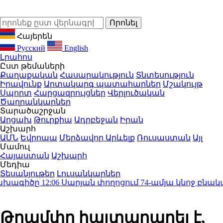
Հայերեն
Русский
English
Լրահոս
Ըստ թեմաների
Քաղաքական
Հասարակություն
Տնտեսություն
Իրավունք
Արտակարգ պատահարներ
Մշակույթ
Սպորտ
Հարցազրույցներ
Վերլուծական
Ծաղրանկարներ
Տարածաշրջան
Արցախ
Թուրքիա
Ադրբեջան
Իրան
Աշխարհ
ԱՄՆ
Եվրոպա
Մերձավոր Արևելք
Ռուսաստան
Այլ
Մամուլ
Հայաստան
Աշխարհ
Մեդիա
Տեսանյութեր
Լուսանկարներ
խագիծը
12:06
Սարյան փողոցում 74-ամյա կնոջ բնակարան
Թրամփը հայտարարել է,