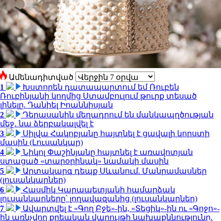
Ամենադիտված
1
Խստորեն դատապարտում եմ Ռուբեն
Ռուբինյանի կողմից Ստամբուլում թուրք տեսած
լինելը. Դանիել Իոաննիսյան
2
Դերասանին մեղադրում են մանկապղծության
մեջ․ նա ձերբակալվել է
3
Սիլվա Հակոբյանը հայտնել է ցավալի կորստի
մասին (Լուսանկար)
4
Նիկոլ Փաշինյանը հայտնել է առավոտյան
ստացած «տարօրինակ» նամակի մասին
5
Արտակարգ դեպք Սևանում. Մանրամասներ
(լուսանկարներ)
6
Հասմիկ Կարապետյանի համարձակ
լուսանկարները՝ լողավազանից (լուսանկարներ)
7
Ավարտվել է «Գող Բջե»-ին, «Տեցիկ»-ին ու «Գոջո»-
ին առնչվող քրեական վարույթի նախաքննությունը.