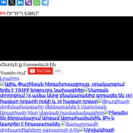
ՈՒՂԻՂ ԵԹԵՐ
Հետևե՛ք Euromedia24-ին
Youtube-ում`
Լրահոս
Ալիև-Փաշինյան հեռախոսազրույց․ օրակարգում
եղել է TRIPP երթուղու նախագիծը
Սարյան
փողոցում 74-ամյա կնոջ բնակարանից գողացել են 165
հազար դոլարի ոսկի և 10 հազար դոլար
Թուրքիայի
փոխնախագահը մեկնաբանել է Սաուդյան
Արաբիայի հետ կնքված համաձայնագիրը
Ինչպես
են ձերբակալում Արգամ Աբրահամյանին. ՔԿ-ն
կադրեր է հրապարակել
Տարադրամի
փոխարժեքները օգոստոսի 8-ին
Սլովակիայի