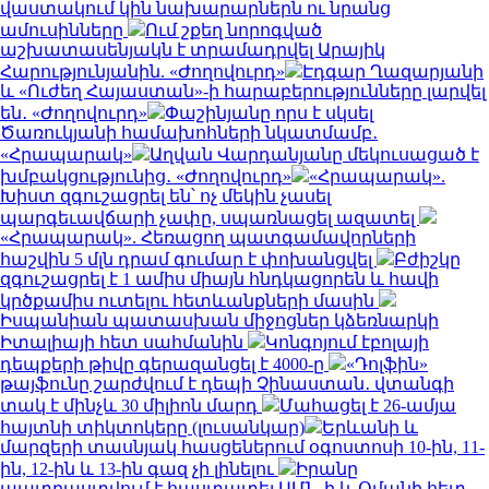
վաստակում կին նախարարներն ու նրանց
ամուսինները
Ում շքեղ նորոգված
աշխատասենյակն է տրամադրվել Արայիկ
Հարությունյանին. «Ժողովուրդ»
Էդգար Ղազարյանի
և «Ուժեղ Հայաստան»-ի հարաբերությունները լարվել
են․ «Ժողովուրդ»
Փաշինյանը որս է սկսել
Ծառուկյանի համախոհների նկատմամբ․
«Հրապարակ»
Աղվան Վարդանյանը մեկուսացած է
խմբակցությունից․ «Ժողովուրդ»
«Հրապարակ».
Խիստ զգուշացրել են՝ ոչ մեկին չասել
պարգեւավճարի չափը, սպառնացել ազատել
«Հրապարակ». Հեռացող պատգամավորների
հաշվին 5 մլն դրամ գումար է փոխանցվել
Բժիշկը
զգուշացրել է 1 ամիս միայն հնդկացորեն և հավի
կրծքամիս ուտելու հետևանքների մասին
Իսպանիան պատասխան միջոցներ կձեռնարկի
Իտալիայի հետ սահմանին
Կոնգոյում էբոլայի
դեպքերի թիվը գերազանցել է 4000-ը
«Դոլֆին»
թայֆունը շարժվում է դեպի Չինաստան․ վտանգի
տակ է մինչև 30 միլիոն մարդ
Մահացել է 26-ամյա
հայտնի տիկտոկերը (լուսանկար)
Երևանի և
մարզերի տասնյակ հասցեներում օգոստոսի 10-ին, 11-
ին, 12-ին և 13-ին գազ չի լինելու
Իրանը
պատրաստվում է հաստատել ԱՄՆ-ի և Օմանի հետ