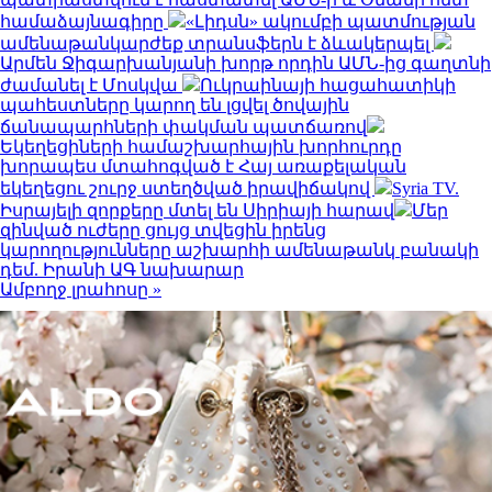
համաձայնագիրը
«Լիդսն» ակումբի պատմության
ամենաթանկարժեք տրանսֆերն է ձևակերպել
Արմեն Ջիգարխանյանի խորթ որդին ԱՄՆ-ից գաղտնի
ժամանել է Մոսկվա
Ուկրաինայի հացահատիկի
պահեստները կարող են լցվել ծովային
ճանապարհների փակման պատճառով
Եկեղեցիների համաշխարհային խորհուրդը
խորապես մտահոգված է Հայ առաքելական
եկեղեցու շուրջ ստեղծված իրավիճակով
Syria TV.
Իսրայելի զորքերը մտել են Սիրիայի հարավ
Մեր
զինված ուժերը ցույց տվեցին իրենց
կարողությունները աշխարհի ամենաթանկ բանակի
դեմ. Իրանի ԱԳ նախարար
Ամբողջ լրահոսը »