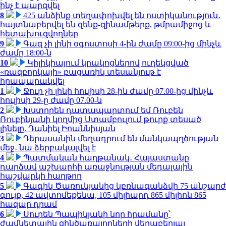
ինչ է պարզվել
8
425 անձինք տեղափոխվել են ոստիկանություն․
հայտնաբերվել են զենք-զինամթերք, թմրամիջոց և
հետախուզվողներ
9
Գազ չի լինի օգոստոսի 4-ին ժամը 09:00-ից մինչև
ժամը 18:00-ն
10
Կիլիկիայում կրակոցներով ուղեկցված
«ռազբորկայի» բացառիկ տեսանյութ է
հրապարակվել
1
Ջուր չի լինի հուլիսի 28-ին ժամը 07.00-ից մինչև
հուլիսի 29-ը ժամը 07.00-ն
2
Խստորեն դատապարտում եմ Ռուբեն
Ռուբինյանի կողմից Ստամբուլում թուրք տեսած
լինելը. Դանիել Իոաննիսյան
3
Դերասանին մեղադրում են մանկապղծության
մեջ․ նա ձերբակալվել է
4
Պատմական հաղթանակ․ Հայաստանը
դարձավ աշխարհի առաջնության մեդալային
հաշվարկի հաղթող
5
Գագիկ Ծառուկյանից կբռնագանձվի 75 անշարժ
գույք, 42 ավտոմեքենա, 105 միլիարդ 865 միլիոն 865
հազար դրամ
6
Սուրեն Պապիկյանի նոր հրամանը՝
ժամկետային զինծառայողների վերաբերյալ