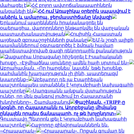
մահացել է
ՀՀ բոլոր ավտոճանապարհներն
անցանելի են
ՀՀ-ում Առաջիկա օրերին սպասվում է
անձրև և ամպրոպ․ ջերմաստիճանը կնվազի
Երևանում պարեկներն իրականացրել են
օպերացիա․ վարորդները ենթարկվել են վարչական
պատասխանատվության
Հուլիսին Հայաստան
այցելած զբոսաշրջիկների քանակը
ԵՄ-ն շոգի ալիքի
պայմաններում օգտագործել է ձմռան համար
պահեստավորված գազի ռեկորդային քանակություն
Զաքարիա Սրբազանը հիշեցրել է Իսահակյանի
խոսքը․ «Էջմիածնա սյուները ամեն հայի սրտում են»
Աբրահամյան․ «Որ հարցնես՝ կասեն՝ եթե խոսենք,
սահմանին խաղաղություն չի լինի, պատերազմ
կսադրենք»
Աբելարդո դե լա Էսպրիելան
պաշտոնապես ստանձնել է Կոլումբիայի նախագահի
պաշտոնը
«Սարգսյանն այնքան վստահություն
ուներ, որ մեկ զանգով լուծում էր Հայաստանի
խնդիրները»․ Շարմազանով
Փաշինյան․ «TRIPP-ը
կօգնի, որ Հայաստանն ու Ադրբեջանը միմյանց
ընկալեն որպես ճանապարհ, ոչ թե խոչընդոտ»
Գուստավո Պետրոն լքել է Կոլումբիայի նախագահի
պաշտոնը
Հաջորդը զինվորականներն են․
«Հրապարակ»
«Հրապարակ». Որքան գումար են