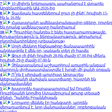
7
10 միլիոն երկրպագու պահանջում է վտարել
Արգենտինային ԱԱ-2026-ից
8
Տասնյակ հասցեներում ջուր չի լինի՝ հուլիսի 15-
ին և 16-ին
9
Հայաստանի ամենավտանգավոր օձերը. որտեղ
են դրանք ամենաշատը հանդիպում
10
Պուտինը հանդես է եկել հայտարարությամբ.
Խուզարկություն և ձերբակալություն․ թիրախում՝
ընդդիմադիրները (տեսանյութ)
1
Սոչի մեկնող ինքնաթիռը ճանապարհին
անցկացրել է մեկ օր, սակայն տեղ չի հասել
2
Ջուր չի լինի հուլիսի 28-ին ժամը 07.00-ից մինչև
հուլիսի 29-ը ժամը 07.00-ն
3
Չինաստանում աշխարհում առաջին անգամ
մարդուն փոխպատվաստվել է խոզի մի քանի օրգան
4
Ո՞րն է սիրված արտիստ Արտաշես
Ալեքսանյանի մահվան պատճառը. հայտնի են
մանրամասներ
5
Խստորեն դատապարտում եմ Ռուբեն
Ռուբինյանի կողմից Ստամբուլում թուրք տեսած
լինելը. Դանիել Իոաննիսյան
6
Նորայրը մեկնել էր հանգստի, արդեն
վերադառնում է. նոր մանրամասներ՝ ողբերգական
դեպքից