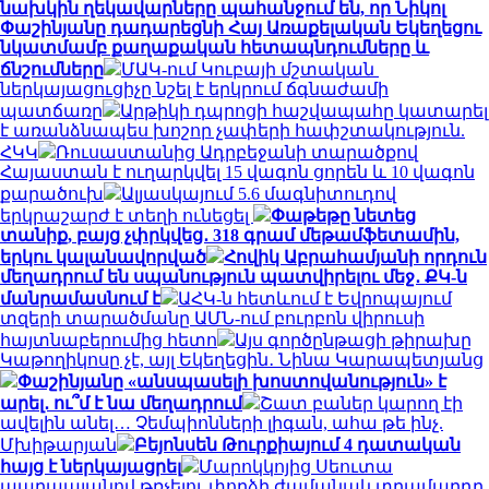
նախկին ղեկավարները պահանջում են, որ Նիկոլ
Փաշինյանը դադարեցնի Հայ Առաքելական Եկեղեցու
նկատմամբ քաղաքական հետապնդումները և
ճնշումները
ՄԱԿ-ում Կուբայի մշտական ​​
ներկայացուցիչը նշել է երկրում ճգնաժամի
պատճառը
Արթիկի դպրոցի հաշվապահը կատարել
է առանձնապես խոշոր չափերի հափշտակություն.
ՀԿԿ
Ռուսաստանից Ադրբեջանի տարածքով
Հայաստան է ուղարկվել 15 վագոն ցորեն և 10 վագոն
քարածուխ
Ալյասկայում 5.6 մագնիտուդով
երկրաշարժ է տեղի ունեցել
Փաթեթը նետեց
տանիք, բայց չփրկվեց․ 318 գրամ մեթամֆետամին,
երկու կալանավորված
Հովիկ Աբրահամյանի որդուն
մեղադրում են սպանություն պատվիրելու մեջ․ ՔԿ-ն
մանրամասնում է
ԱՀԿ-ն հետևում է Եվրոպայում
տզերի տարածմանը ԱՄՆ-ում բուրբոն վիրուսի
հայտնաբերումից հետո
Այս գործընթացի թիրախը
Կաթողիկոսը չէ, այլ Եկեղեցին․ Նինա Կարապետյանց
Փաշինյանը «անսպասելի խոստովանություն» է
արել․ ու՞մ է նա մեղադրում
Շատ բաներ կարող էի
ավելին անել… Չեմպիոնների լիգան, ահա թե ինչ.
Մխիթարյան
Բեյոնսեն Թուրքիայում 4 դատական
հայց է ներկայացրել
Մարոկկոյից Սեուտա
պարապլանով թռչելու փորձի ժամանակ տղամարդը