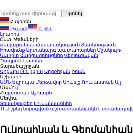
Հայերեն
Русский
English
Լրահոս
Ըստ թեմաների
Քաղաքական
Հասարակություն
Տնտեսություն
Իրավունք
Արտակարգ պատահարներ
Մշակույթ
Սպորտ
Հարցազրույցներ
Վերլուծական
Ծաղրանկարներ
Տարածաշրջան
Արցախ
Թուրքիա
Ադրբեջան
Իրան
Աշխարհ
ԱՄՆ
Եվրոպա
Մերձավոր Արևելք
Ռուսաստան
Այլ
Մամուլ
Հայաստան
Աշխարհ
Մեդիա
Տեսանյութեր
Լուսանկարներ
 շքեղ նորոգված աշխատասենյակն է տրամադրվել Արա
Ուկրաինան և Գերմանիան