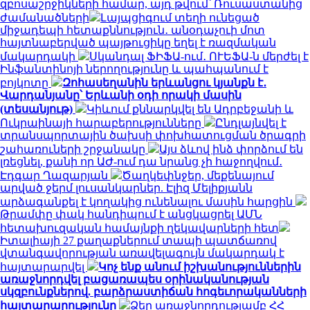
զբոսաշրջիկների համար, այդ թվում՝ Ռուսաստանից
ժամանածների
Լայպցիգում տեղի ունեցած
միջադեպի հետաքննություն․ անօդաչուի մոտ
հայտնաբերված պայթուցիկը եղել է ռազմական
մակարդակի
Սկանդալ ՖԻՖԱ-ում․ ՈՒԵՖԱ-ն մերժել է
Ինֆանտինոյի ներողությունը և պահպանում է
բոյկոտը
Զոհասեղանին երևանցու կյանքն է․
Վարդանյանը՝ Երևանի օդի որակի մասին
(տեսանյութ)
Կիևում քննարկվել են Ադրբեջանի և
Ուկրաինայի հարաբերությունները
Ընդլայնվել է
տրանսպորտային ծախսի փոխհատուցման ծրագրի
շահառուների շրջանակը
Այս ձևով ինձ փորձում են
լռեցնել, քանի որ ԱԺ-ում դա նրանց չի հաջողվում․
Էդգար Ղազարյան
Ծաղկեփնջեր, մեքենայում
արված ջերմ լուսանկարներ. Էլիզ Մելիքյանն
արձագանքել է կողակից ունենալու մասին հարցին
Թրամփը փակ հանդիպում է անցկացրել ԱՄՆ
հետախուզական համայնքի ղեկավարների հետ
Իտալիայի 27 քաղաքներում տապի պատճառով
վտանգավորության առավելագույն մակարդակ է
հայտարարվել
Կոչ ենք անում իշխանություններին
առաջնորդվել բացառապես օրինականության
սկզբունքներով. բարձրաստիճան հոգեւորականների
հայտարարությունը
Ձեր առաջնորդությամբ ՀՀ