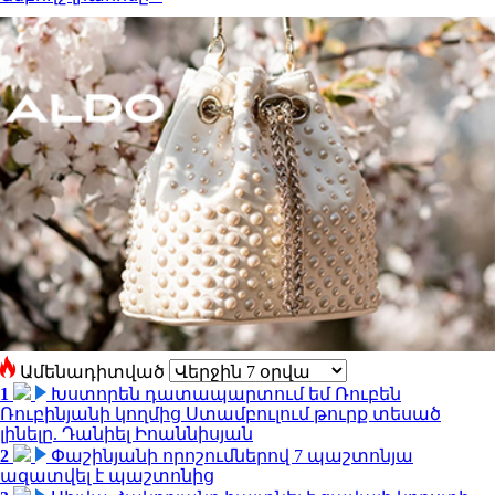
Ամենադիտված
1
Խստորեն դատապարտում եմ Ռուբեն
Ռուբինյանի կողմից Ստամբուլում թուրք տեսած
լինելը. Դանիել Իոաննիսյան
2
Փաշինյանի որոշումներով 7 պաշտոնյա
ազատվել է պաշտոնից