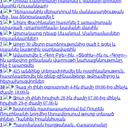
3
Սիլվա Հակոբյանը հայտնել է ցավալի կորստի
մասին (Լուսանկար)
4
Դերասանին մեղադրում են մանկապղծության
մեջ․ նա ձերբակալվել է
5
Նիկոլ Փաշինյանը հայտնել է առավոտյան
ստացած «տարօրինակ» նամակի մասին
6
Արտակարգ դեպք Սևանում. Մանրամասներ
(լուսանկարներ)
7
Արջը 30 մետր բարձրությունից ցած է գցել և
սպանել կաթոլիկ սարկավագին
8
Ավարտվել է «Գող Բջե»-ին, «Տեցիկ»-ին ու «Գոջո»-
ին առնչվող քրեական վարույթի նախաքննությունը.
ինչ է պարզվել
9
425 անձինք տեղափոխվել են ոստիկանություն․
հայտնաբերվել են զենք-զինամթերք, թմրամիջոց և
հետախուզվողներ
10
Գազ չի լինի օգոստոսի 4-ին ժամը 09:00-ից մինչև
ժամը 18:00-ն
1
Ջուր չի լինի հուլիսի 28-ին ժամը 07.00-ից մինչև
հուլիսի 29-ը ժամը 07.00-ն
2
Խստորեն դատապարտում եմ Ռուբեն
Ռուբինյանի կողմից Ստամբուլում թուրք տեսած
լինելը. Դանիել Իոաննիսյան
3
Պատմական հաղթանակ․ Հայաստանը