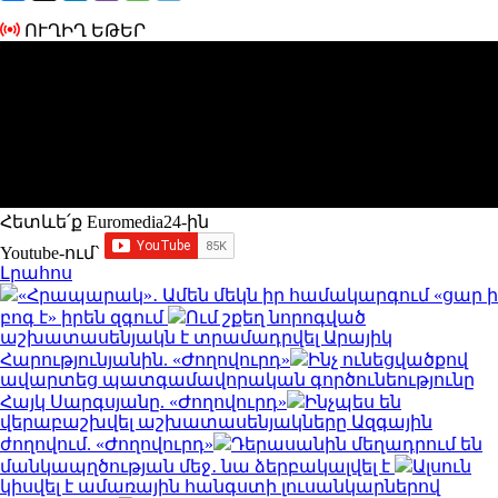
ՈՒՂԻՂ ԵԹԵՐ
Հետևե՛ք Euromedia24-ին
Youtube-ում`
Լրահոս
«Հրապարակ»․ Ամեն մեկն իր համակարգում «ցար ի
բոգ է» իրեն զգում
Ում շքեղ նորոգված
աշխատասենյակն է տրամադրվել Արայիկ
Հարությունյանին. «Ժողովուրդ»
Ինչ ունեցվածքով
ավարտեց պատգամավորական գործունեությունը
Հայկ Սարգսյանը. «Ժողովուրդ»
Ինչպես են
վերաբաշխվել աշխատասենյակները Ազգային
ժողովում. «Ժողովուրդ»
Դերասանին մեղադրում են
մանկապղծության մեջ․ նա ձերբակալվել է
Ալսուն
կիսվել է ամառային հանգստի լուսանկարներով