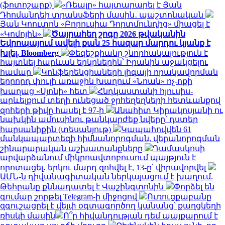
(ֆոտոշարք)
«Ռեալը» հայտարարել է Յան
Դիոմանդեի տրանսֆերի մասին․ պաշտոնական
Յան Կոուտոն «Բորուսիա Դորտմունդից» միացել է
«Կոմոյին»
Ծայրահեղ շոգը 2026 թվականին
Եվրոպայում ավելի քան 25 հազար մարդու կյանք է
խլել. Bloomberg
Փեզեշքիանը շնորհակալություն է
հայտնել հարևան երկրներին՝ Իրանին աջակցելու
համար
Կոնֆերենցիաների լիգայի որակավորման
երրորդ փուլի առաջին խաղում «Նոան» ոչ-ոքի
խաղաց «Սյոնի» հետ
Հնդկաստանի հյուսիս-
արևելքում տեղի ունեցած ջրհեղեղների հետևանքով
զոհերի թիվը հասել է 97-ի
Անահիտ Կիրակոսյանի ու
նախկին ամուսինու թանկարժեք նվերը՝ դստեր
հարսանիքին (տեսանյութ)
Կապահովվեն 61
մանկապարտեզի հիմնանորոգման, վերանորոգման
շինարարական աշխատանքները
Դամասկոսի
արվարձանում միկրոավտոբուսում պայթյուն է
որոտացել․ երկու մարդ զոհվել է, 13-ը՝ վիրավորվել
ԱՄՆ-ն դիվանագիտական ներկայացում է խաղում.
Թեհրանը քննադատել է Վաշինգտոնին
Փորձել են
գումար շորթել Telegram-ի միջոցով
Ուռուցքաբանը
զգուշացրել է վեյփ օգտագործող կանանց՝ քաղցկեղի
ռիսկի մասին
Ո՞ր հիվանդության դեմ պայքարում է