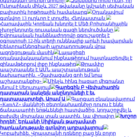
օգտակար սուրճի մրուրը
Զելենսկին հույս ունի, որ
Ուկրաինան մինչև 2027 թվականը կմշակի սեփական
բալիստիկ հրթիռային համակարգ
Օդանավում
գտնվող 13 ուղևոր է տուժել. Հնդկաստան
Հարավային Կորեան խնդրել է Մեծ Բրիտանիային
չխոչընդոտել ռուսական գազի ներմուծմանը
Եվրոպական հանձնաժողովը զգուշացրել է
օգոստոսի 12-ին տեղի ունենալիք արևի խավարման
էլեկտրաէներգիայի արտադրության վրա
ազդեցության մասին
Լայպցիգի
օդանավակայանում ինքնաթիռում հայտնաբերվել է
զինամթերքով լիքը ինքնաթիռ
Թրամփը
պաշտպանել է ԱՄՆ պաշտպանության
նախարարին․ «Չափազանց գոհ եմ նրա
աշխատանքից»
Մինչև հինգ հազար միգրանտ
մնում է Սեուտայում
Գարեգին Բ Վեփահառին
դատարան կանչելն անընդունելի է եւ
դատապարտելի. Արամ Ա
Գարգառ բնակավայրում
«KamAZ» մակնիշի բետոնախառնիչը դուրս է եկել
ճանապարհի երթևեկելի հատվածից, կողաշրջվել և
բшխվել մոտակա տան պատին․ կա վիրшվոր
Խոշոր
հրդեհ՝ Երևանի Սիլիկյան թաղամասի
հարևանությամբ գտնվող աղբավայրում
Կոբախիձե. Վրաստանի դռները բաց են բոլոր