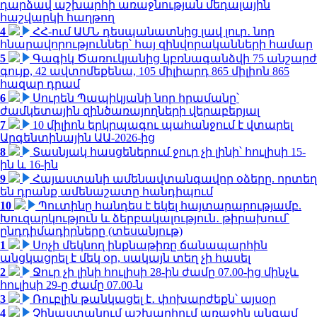
դարձավ աշխարհի առաջնության մեդալային
հաշվարկի հաղթող
4
ՀՀ-ում ԱՄՆ դեսպանատնից լավ լուր․ նոր
հնարավորություններ՝ հայ զինվորականների համար
5
Գագիկ Ծառուկյանից կբռնագանձվի 75 անշարժ
գույք, 42 ավտոմեքենա, 105 միլիարդ 865 միլիոն 865
հազար դրամ
6
Սուրեն Պապիկյանի նոր հրամանը՝
ժամկետային զինծառայողների վերաբերյալ
7
10 միլիոն երկրպագու պահանջում է վտարել
Արգենտինային ԱԱ-2026-ից
8
Տասնյակ հասցեներում ջուր չի լինի՝ հուլիսի 15-
ին և 16-ին
9
Հայաստանի ամենավտանգավոր օձերը. որտեղ
են դրանք ամենաշատը հանդիպում
10
Պուտինը հանդես է եկել հայտարարությամբ.
Խուզարկություն և ձերբակալություն․ թիրախում՝
ընդդիմադիրները (տեսանյութ)
1
Սոչի մեկնող ինքնաթիռը ճանապարհին
անցկացրել է մեկ օր, սակայն տեղ չի հասել
2
Ջուր չի լինի հուլիսի 28-ին ժամը 07.00-ից մինչև
հուլիսի 29-ը ժամը 07.00-ն
3
Ռուբլին թանկացել է․ փոխարժեքն՝ այսօր
4
Չինաստանում աշխարհում առաջին անգամ