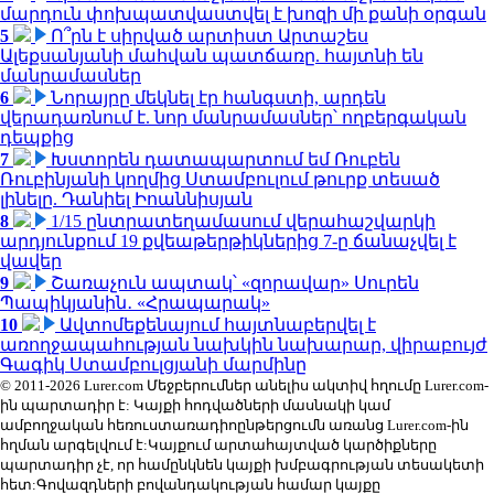
մարդուն փոխպատվաստվել է խոզի մի քանի օրգան
5
Ո՞րն է սիրված արտիստ Արտաշես
Ալեքսանյանի մահվան պատճառը. հայտնի են
մանրամասներ
6
Նորայրը մեկնել էր հանգստի, արդեն
վերադառնում է. նոր մանրամասներ՝ ողբերգական
դեպքից
7
Խստորեն դատապարտում եմ Ռուբեն
Ռուբինյանի կողմից Ստամբուլում թուրք տեսած
լինելը. Դանիել Իոաննիսյան
8
1/15 ընտրատեղամասում վերահաշվարկի
արդյունքում 19 քվեաթերթիկներից 7-ը ճանաչվել է
վավեր
9
Շառաչուն ապտակ՝ «զորավար» Սուրեն
Պապիկյանին․ «Հրապարակ»
10
Ավտոմեքենայում հայտնաբերվել է
առողջապահության նախկին նախարար, վիրաբույժ
Գագիկ Ստամբուլցյանի մարմինը
© 2011-2026 Lurer.com Մեջբերումներ անելիս ակտիվ հղումը Lurer.com-
ին պարտադիր է: Կայքի հոդվածների մասնակի կամ
ամբողջական հեռուստառադիոընթերցումն առանց Lurer.com-ին
հղման արգելվում է:Կայքում արտահայտված կարծիքները
պարտադիր չէ, որ համընկնեն կայքի խմբագրության տեսակետի
հետ:Գովազդների բովանդակության համար կայքը