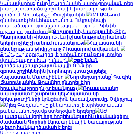
Կառավարությունը կշարունակի կառուցողական դեր
խաղալ տարածաշրջանային խաղաղության
գործում. Գուտերեշը՝ Փաշինյանին
ՌԴ ԱԳՆ-ում
գնահատել են Լեհաստանի և Ուկրաինայի
տարաձայնությունների ազդեցությունը Կիևին
աջակցության վրա
Քոչարյանի, Սարգսյանի, Տեր-
Պետրոսյանի «ինադու». էս իշխանությունը հանուն
երկրի ոչինչ չի անում (տեսանյութ)
Հայաստանի
բնակչության թիվը շուրջ 7 հազարով ավելացել է
Քիմիկոսը զգուշացրել է խոհանոցում թույլ տրվող
վտանգավոր սխալի մասին
Եթե նման
գործելակերպը շարունակվի ՌԴ-ն իր
զբոսաշրջիկներին խորհուրդ կտա չայցելել
Հայաստան. Մատվիենկո
Նոր մեղադրանք՝ Գագիկ
Ծառուկյանին. Թրամփը ընտրել է իր
իրավահաջորդին (տեսանյութ)
Ռուսաստանը
պատրաստ է շարունակել Հայաստանի
երկաթուղիների կոնցեսիոն կառավարումը. Օվերչուկ
Օլեգ Գազմանովը քննադատել է արհեստական
բանականությամբ ստեղծված երգերը
ԱԺ
պատգամավորի հոր հոգեհանգստին մասնակցելու
ժամանակ Գորիսի էկոպարեկային ծառայության
պետը հանկարծամահ է եղել
Ամբողջ լրահոսը »