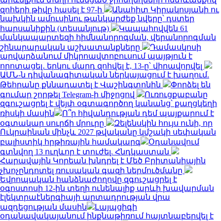
զոհերի թիվը հասել է 97-ի
Անահիտ Կիրակոսյանի ու
նախկին ամուսինու թանկարժեք նվերը՝ դստեր
հարսանիքին (տեսանյութ)
Կապահովվեն 61
մանկապարտեզի հիմնանորոգման, վերանորոգման
շինարարական աշխատանքները
Դամասկոսի
արվարձանում միկրոավտոբուսում պայթյուն է
որոտացել․ երկու մարդ զոհվել է, 13-ը՝ վիրավորվել
ԱՄՆ-ն դիվանագիտական ներկայացում է խաղում.
Թեհրանը քննադատել է Վաշինգտոնին
Փորձել են
գումար շորթել Telegram-ի միջոցով
Ուռուցքաբանը
զգուշացրել է վեյփ օգտագործող կանանց՝ քաղցկեղի
ռիսկի մասին
Ո՞ր հիվանդության դեմ պայքարում է
օգտակար սուրճի մրուրը
Զելենսկին հույս ունի, որ
Ուկրաինան մինչև 2027 թվականը կմշակի սեփական
բալիստիկ հրթիռային համակարգ
Օդանավում
գտնվող 13 ուղևոր է տուժել. Հնդկաստան
Հարավային Կորեան խնդրել է Մեծ Բրիտանիային
չխոչընդոտել ռուսական գազի ներմուծմանը
Եվրոպական հանձնաժողովը զգուշացրել է
օգոստոսի 12-ին տեղի ունենալիք արևի խավարման
էլեկտրաէներգիայի արտադրության վրա
ազդեցության մասին
Լայպցիգի
օդանավակայանում ինքնաթիռում հայտնաբերվել է