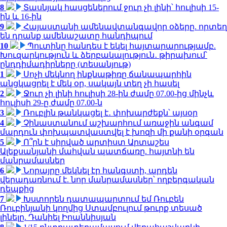
8
Տասնյակ հասցեներում ջուր չի լինի՝ հուլիսի 15-
ին և 16-ին
9
Հայաստանի ամենավտանգավոր օձերը. որտեղ
են դրանք ամենաշատը հանդիպում
10
Պուտինը հանդես է եկել հայտարարությամբ.
Խուզարկություն և ձերբակալություն․ թիրախում՝
ընդդիմադիրները (տեսանյութ)
1
Սոչի մեկնող ինքնաթիռը ճանապարհին
անցկացրել է մեկ օր, սակայն տեղ չի հասել
2
Ջուր չի լինի հուլիսի 28-ին ժամը 07.00-ից մինչև
հուլիսի 29-ը ժամը 07.00-ն
3
Ռուբլին թանկացել է․ փոխարժեքն՝ այսօր
4
Չինաստանում աշխարհում առաջին անգամ
մարդուն փոխպատվաստվել է խոզի մի քանի օրգան
5
Ո՞րն է սիրված արտիստ Արտաշես
Ալեքսանյանի մահվան պատճառը. հայտնի են
մանրամասներ
6
Նորայրը մեկնել էր հանգստի, արդեն
վերադառնում է. նոր մանրամասներ՝ ողբերգական
դեպքից
7
Խստորեն դատապարտում եմ Ռուբեն
Ռուբինյանի կողմից Ստամբուլում թուրք տեսած
լինելը. Դանիել Իոաննիսյան