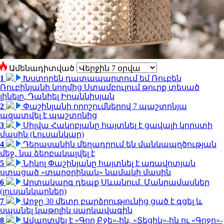
Ամենադիտված
1
Խստորեն դատապարտում եմ Ռուբեն
Ռուբինյանի կողմից Ստամբուլում թուրք տեսած
լինելը. Դանիել Իոաննիսյան
2
Փաշինյանի որոշումներով 7 պաշտոնյա
ազատվել է պաշտոնից
3
Սիլվա Հակոբյանը հայտնել է ցավալի կորստի
մասին (Լուսանկար)
4
Դերասանին մեղադրում են մանկապղծության
մեջ․ նա ձերբակալվել է
5
Նիկոլ Փաշինյանը հայտնել է առավոտյան
ստացած «տարօրինակ» նամակի մասին
6
Արտակարգ դեպք Սևանում. Մանրամասներ
(լուսանկարներ)
7
Արջը 30 մետր բարձրությունից ցած է գցել և
սպանել կաթոլիկ սարկավագին
8
Ավարտվել է «Գող Բջե»-ին, «Տեցիկ»-ին ու «Գոջո»-