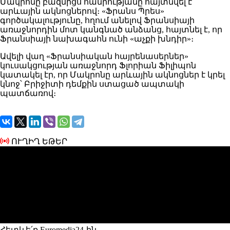
Մակրոնը բազմիցս հանրությանը հայտնվել է
արևային ակնոցներով։ «Ֆրանս Պրես»
գործակալությունը, հղում անելով Ֆրանսիայի
առաջնորդին մոտ կանգնած անձանց, հայտնել է, որ
Ֆրանսիայի նախագահն ունի «աչքի խնդիր»։
Ավելի վաղ «Ֆրանսիական հայրենասերներ»
կուսակցության առաջնորդ Ֆլորիան Ֆիլիպոն
կատակել էր, որ Մակրոնը արևային ակնոցներ է կրել
կնոջ՝ Բրիջիտի դեմքին ստացած ապտակի
պատճառով։
ՈՒՂԻՂ ԵԹԵՐ
Հետևե՛ք Euromedia24-ին