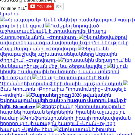
Youtube-ում`
Լրահոս
«Հրապարակ»․ Ամեն մեկն իր համակարգում «ցար ի
բոգ է» իրեն զգում
Ում շքեղ նորոգված
աշխատասենյակն է տրամադրվել Արայիկ
Հարությունյանին. «Ժողովուրդ»
Ինչ ունեցվածքով
ավարտեց պատգամավորական գործունեությունը
Հայկ Սարգսյանը. «Ժողովուրդ»
Ինչպես են
վերաբաշխվել աշխատասենյակները Ազգային
ժողովում. «Ժողովուրդ»
Դերասանին մեղադրում են
մանկապղծության մեջ․ նա ձերբակալվել է
Ալսուն
կիսվել է ամառային հանգստի լուսանկարներով
(ֆոտոշարք)
«Ռեալը» հայտարարել է Յան
Դիոմանդեի տրանսֆերի մասին․ պաշտոնական
Յան Կոուտոն «Բորուսիա Դորտմունդից» միացել է
«Կոմոյին»
Ծայրահեղ շոգը 2026 թվականին
Եվրոպայում ավելի քան 25 հազար մարդու կյանք է
խլել. Bloomberg
Փեզեշքիանը շնորհակալություն է
հայտնել հարևան երկրներին՝ Իրանին աջակցելու
համար
Կոնֆերենցիաների լիգայի որակավորման
երրորդ փուլի առաջին խաղում «Նոան» ոչ-ոքի
խաղաց «Սյոնի» հետ
Հնդկաստանի հյուսիս-
արևելքում տեղի ունեցած ջրհեղեղների հետևանքով