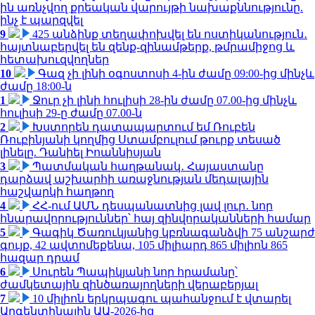
ին առնչվող քրեական վարույթի նախաքննությունը.
ինչ է պարզվել
9
425 անձինք տեղափոխվել են ոստիկանություն․
հայտնաբերվել են զենք-զինամթերք, թմրամիջոց և
հետախուզվողներ
10
Գազ չի լինի օգոստոսի 4-ին ժամը 09:00-ից մինչև
ժամը 18:00-ն
1
Ջուր չի լինի հուլիսի 28-ին ժամը 07.00-ից մինչև
հուլիսի 29-ը ժամը 07.00-ն
2
Խստորեն դատապարտում եմ Ռուբեն
Ռուբինյանի կողմից Ստամբուլում թուրք տեսած
լինելը. Դանիել Իոաննիսյան
3
Պատմական հաղթանակ․ Հայաստանը
դարձավ աշխարհի առաջնության մեդալային
հաշվարկի հաղթող
4
ՀՀ-ում ԱՄՆ դեսպանատնից լավ լուր․ նոր
հնարավորություններ՝ հայ զինվորականների համար
5
Գագիկ Ծառուկյանից կբռնագանձվի 75 անշարժ
գույք, 42 ավտոմեքենա, 105 միլիարդ 865 միլիոն 865
հազար դրամ
6
Սուրեն Պապիկյանի նոր հրամանը՝
ժամկետային զինծառայողների վերաբերյալ
7
10 միլիոն երկրպագու պահանջում է վտարել
Արգենտինային ԱԱ-2026-ից