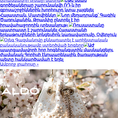
վտանգավոր սխալի մասին
Եթե նման
գործելակերպը շարունակվի ՌԴ-ն իր
զբոսաշրջիկներին խորհուրդ կտա չայցելել
Հայաստան. Մատվիենկո
Նոր մեղադրանք՝ Գագիկ
Ծառուկյանին. Թրամփը ընտրել է իր
իրավահաջորդին (տեսանյութ)
Ռուսաստանը
պատրաստ է շարունակել Հայաստանի
երկաթուղիների կոնցեսիոն կառավարումը. Օվերչուկ
Օլեգ Գազմանովը քննադատել է արհեստական
բանականությամբ ստեղծված երգերը
ԱԺ
պատգամավորի հոր հոգեհանգստին մասնակցելու
ժամանակ Գորիսի էկոպարեկային ծառայության
պետը հանկարծամահ է եղել
Ամբողջ լրահոսը »