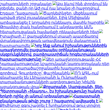
շահառուների շրջանակը
Այս ձևով ինձ փորձում են
լռեցնել, քանի որ ԱԺ-ում դա նրանց չի հաջողվում․
Էդգար Ղազարյան
Ծաղկեփնջեր, մեքենայում
արված ջերմ լուսանկարներ. Էլիզ Մելիքյանն
արձագանքել է կողակից ունենալու մասին հարցին
Թրամփը փակ հանդիպում է անցկացրել ԱՄՆ
հետախուզական համայնքի ղեկավարների հետ
Իտալիայի 27 քաղաքներում տապի պատճառով
վտանգավորության առավելագույն մակարդակ է
հայտարարվել
Կոչ ենք անում իշխանություններին
առաջնորդվել բացառապես օրինականության
սկզբունքներով. բարձրաստիճան հոգեւորականների
հայտարարությունը
Ձեր առաջնորդությամբ ՀՀ
Կառավարությունը կշարունակի կառուցողական դեր
խաղալ տարածաշրջանային խաղաղության
գործում. Գուտերեշը՝ Փաշինյանին
ՌԴ ԱԳՆ-ում
գնահատել են Լեհաստանի և Ուկրաինայի
տարաձայնությունների ազդեցությունը Կիևին
աջակցության վրա
Քոչարյանի, Սարգսյանի, Տեր-
Պետրոսյանի «ինադու». էս իշխանությունը հանուն
երկրի ոչինչ չի անում (տեսանյութ)
Հայաստանի
բնակչության թիվը շուրջ 7 հազարով ավելացել է
Քիմիկոսը զգուշացրել է խոհանոցում թույլ տրվող