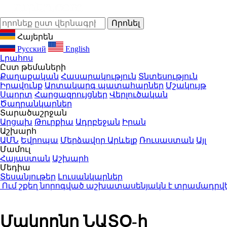
Հայերեն
Русский
English
Լրահոս
Ըստ թեմաների
Քաղաքական
Հասարակություն
Տնտեսություն
Իրավունք
Արտակարգ պատահարներ
Մշակույթ
Սպորտ
Հարցազրույցներ
Վերլուծական
Ծաղրանկարներ
Տարածաշրջան
Արցախ
Թուրքիա
Ադրբեջան
Իրան
Աշխարհ
ԱՄՆ
Եվրոպա
Մերձավոր Արևելք
Ռուսաստան
Այլ
Մամուլ
Հայաստան
Աշխարհ
Մեդիա
Տեսանյութեր
Լուսանկարներ
 շքեղ նորոգված աշխատասենյակն է տրամադրվել Արա
Մակրոնը ՆԱՏՕ-ի