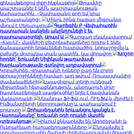
զինամթերքով լիքը ինքնաթիռ
Թրամփը
պաշտպանել է ԱՄՆ պաշտպանության
նախարարին․ «Չափազանց գոհ եմ նրա
աշխատանքից»
Մինչև հինգ հազար միգրանտ
մնում է Սեուտայում
Գարեգին Բ Վեփահառին
դատարան կանչելն անընդունելի է եւ
դատապարտելի. Արամ Ա
Գարգառ բնակավայրում
«KamAZ» մակնիշի բետոնախառնիչը դուրս է եկել
ճանապարհի երթևեկելի հատվածից, կողաշրջվել և
բшխվել մոտակա տան պատին․ կա վիրшվոր
Խոշոր
հրդեհ՝ Երևանի Սիլիկյան թաղամասի
հարևանությամբ գտնվող աղբավայրում
Կոբախիձե. Վրաստանի դռները բաց են բոլոր
զբոսաշրջիկների համար, այդ թվում՝ Ռուսաստանից
ժամանածների
Լայպցիգում տեղի ունեցած
միջադեպի հետաքննություն․ անօդաչուի մոտ
հայտնաբերված պայթուցիկը եղել է ռազմական
մակարդակի
Սկանդալ ՖԻՖԱ-ում․ ՈՒԵՖԱ-ն մերժել է
Ինֆանտինոյի ներողությունը և պահպանում է
բոյկոտը
Զոհասեղանին երևանցու կյանքն է․
Վարդանյանը՝ Երևանի օդի որակի մասին
(տեսանյութ)
Կիևում քննարկվել են Ադրբեջանի և
Ուկրաինայի հարաբերությունները
Ընդլայնվել է
տրանսպորտային ծախսի փոխհատուցման ծրագրի