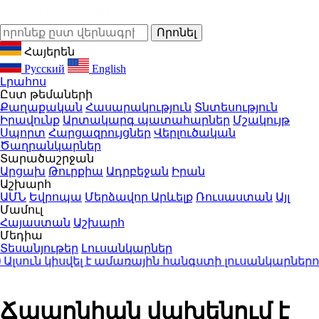
Հայերեն
Русский
English
Լրահոս
Ըստ թեմաների
Քաղաքական
Հասարակություն
Տնտեսություն
Իրավունք
Արտակարգ պատահարներ
Մշակույթ
Սպորտ
Հարցազրույցներ
Վերլուծական
Ծաղրանկարներ
Տարածաշրջան
Արցախ
Թուրքիա
Ադրբեջան
Իրան
Աշխարհ
ԱՄՆ
Եվրոպա
Մերձավոր Արևելք
Ռուսաստան
Այլ
Մամուլ
Հայաստան
Աշխարհ
Մեդիա
Տեսանյութեր
Լուսանկարներ
սուն կիսվել է ամառային հանգստի լուսանկարներով 
Ճապոնիան վախենում է