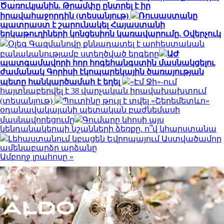
Ծառուկյանին. Թրամփը ընտրել է իր
իրավահաջորդին (տեսանյութ)
Ռուսաստանը
պատրաստ է շարունակել Հայաստանի
երկաթուղիների կոնցեսիոն կառավարումը. Օվերչուկ
Օլեգ Գազմանովը քննադատել է արհեստական
բանականությամբ ստեղծված երգերը
ԱԺ
պատգամավորի հոր հոգեհանգստին մասնակցելու
ժամանակ Գորիսի էկոպարեկային ծառայության
պետը հանկարծամահ է եղել
«Էմ Ջի»-ում
հայտնաբերվել է 38 վարչական իրավախախտում
(տեսանյութ)
Պուտինը թույլ է տվել «Շերեմետևո»
օդանավակայանի պետական բաժնեմասի
մասնավորեցումը
Գումարը կհոսի այս
կենդանակերպի նշանների ձեռքը. ո՞վ կհարստանա
Լեհաստանում կբացեն Եվրոպայում Աստվածամոր
ամենաբարձր արձանը
Ամբողջ լրահոսը »