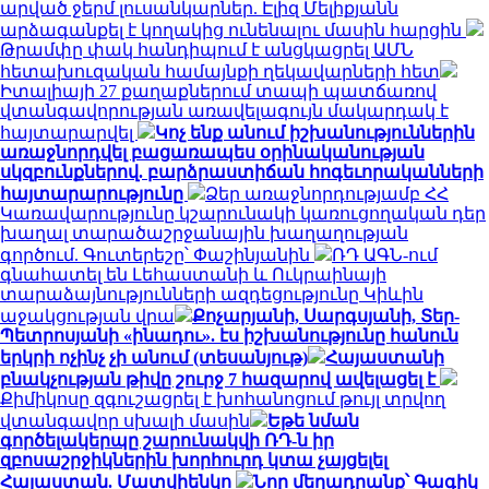
արված ջերմ լուսանկարներ. Էլիզ Մելիքյանն
արձագանքել է կողակից ունենալու մասին հարցին
Թրամփը փակ հանդիպում է անցկացրել ԱՄՆ
հետախուզական համայնքի ղեկավարների հետ
Իտալիայի 27 քաղաքներում տապի պատճառով
վտանգավորության առավելագույն մակարդակ է
հայտարարվել
Կոչ ենք անում իշխանություններին
առաջնորդվել բացառապես օրինականության
սկզբունքներով. բարձրաստիճան հոգեւորականների
հայտարարությունը
Ձեր առաջնորդությամբ ՀՀ
Կառավարությունը կշարունակի կառուցողական դեր
խաղալ տարածաշրջանային խաղաղության
գործում. Գուտերեշը՝ Փաշինյանին
ՌԴ ԱԳՆ-ում
գնահատել են Լեհաստանի և Ուկրաինայի
տարաձայնությունների ազդեցությունը Կիևին
աջակցության վրա
Քոչարյանի, Սարգսյանի, Տեր-
Պետրոսյանի «ինադու». էս իշխանությունը հանուն
երկրի ոչինչ չի անում (տեսանյութ)
Հայաստանի
բնակչության թիվը շուրջ 7 հազարով ավելացել է
Քիմիկոսը զգուշացրել է խոհանոցում թույլ տրվող
վտանգավոր սխալի մասին
Եթե նման
գործելակերպը շարունակվի ՌԴ-ն իր
զբոսաշրջիկներին խորհուրդ կտա չայցելել
Հայաստան. Մատվիենկո
Նոր մեղադրանք՝ Գագիկ