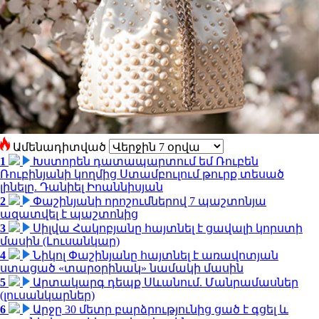
Ամենադիտված
1
Խստորեն դատապարտում եմ Ռուբեն
Ռուբինյանի կողմից Ստամբուլում թուրք տեսած
լինելը. Դանիել Իոաննիսյան
2
Փաշինյանի որոշումներով 7 պաշտոնյա
ազատվել է պաշտոնից
3
Սիլվա Հակոբյանը հայտնել է ցավալի կորստի
մասին (Լուսանկար)
4
Նիկոլ Փաշինյանը հայտնել է առավոտյան
ստացած «տարօրինակ» նամակի մասին
5
Արտակարգ դեպք Սևանում. Մանրամասներ
(լուսանկարներ)
6
Արջը 30 մետր բարձրությունից ցած է գցել և