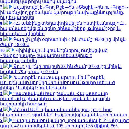
սպանել կաթոլիկ սարկավագին
7
Ավարտվել է «Գող Բջե»-ին, «Տեցիկ»-ին ու «Գոջո»-
ին առնչվող քրեական վարույթի նախաքննությունը.
ինչ է պարզվել
8
425 անձինք տեղափոխվել են ոստիկանություն․
հայտնաբերվել են զենք-զինամթերք, թմրամիջոց և
հետախուզվողներ
9
Գազ չի լինի օգոստոսի 4-ին ժամը 09:00-ից մինչև
ժամը 18:00-ն
10
Կիլիկիայում կրակոցներով ուղեկցված
«ռազբորկայի» բացառիկ տեսանյութ է
հրապարակվել
1
Ջուր չի լինի հուլիսի 28-ին ժամը 07.00-ից մինչև
հուլիսի 29-ը ժամը 07.00-ն
2
Խստորեն դատապարտում եմ Ռուբեն
Ռուբինյանի կողմից Ստամբուլում թուրք տեսած
լինելը. Դանիել Իոաննիսյան
3
Պատմական հաղթանակ․ Հայաստանը
դարձավ աշխարհի առաջնության մեդալային
հաշվարկի հաղթող
4
ՀՀ-ում ԱՄՆ դեսպանատնից լավ լուր․ նոր
հնարավորություններ՝ հայ զինվորականների համար
5
Գագիկ Ծառուկյանից կբռնագանձվի 75 անշարժ
գույք, 42 ավտոմեքենա, 105 միլիարդ 865 միլիոն 865