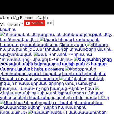
Հետևե՛ք Euromedia24-ին
Youtube-ում`
Լրահոս
Դերասանին մեղադրում են մանկապղծության մեջ․
նա ձերբակալվել է
Ալսուն կիսվել է ամառային
հանգստի լուսանկարներով (ֆոտոշարք)
«Ռեալը»
հայտարարել է Յան Դիոմանդեի տրանսֆերի մասին․
պաշտոնական
Յան Կոուտոն «Բորուսիա
Դորտմունդից» միացել է «Կոմոյին»
Ծայրահեղ շոգը
2026 թվականին Եվրոպայում ավելի քան 25 հազար
մարդու կյանք է խլել. Bloomberg
Փեզեշքիանը
շնորհակալություն է հայտնել հարևան երկրներին՝
Իրանին աջակցելու համար
Կոնֆերենցիաների
լիգայի որակավորման երրորդ փուլի առաջին
խաղում «Նոան» ոչ-ոքի խաղաց «Սյոնի» հետ
Հնդկաստանի հյուսիս-արևելքում տեղի ունեցած
ջրհեղեղների հետևանքով զոհերի թիվը հասել է 97-ի
Անահիտ Կիրակոսյանի ու նախկին ամուսինու
թանկարժեք նվերը՝ դստեր հարսանիքին
(տեսանյութ)
Կապահովվեն 61 մանկապարտեզի