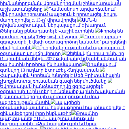
հիմնանորոգման, վերանորոգման շինարարական
աշխատանքները
Դամասկոսի արվարձանում
միկրոավտոբուսում պայթյուն է որոտացել․ երկու
մարդ զոհվել է, 13-ը՝ վիրավորվել
ԱՄՆ-ն
դիվանագիտական ներկայացում է խաղում.
Թեհրանը քննադատել է Վաշինգտոնին
Փորձել են
գումար շորթել Telegram-ի միջոցով
Ուռուցքաբանը
զգուշացրել է վեյփ օգտագործող կանանց՝ քաղցկեղի
ռիսկի մասին
Ո՞ր հիվանդության դեմ պայքարում է
օգտակար սուրճի մրուրը
Զելենսկին հույս ունի, որ
Ուկրաինան մինչև 2027 թվականը կմշակի սեփական
բալիստիկ հրթիռային համակարգ
Օդանավում
գտնվող 13 ուղևոր է տուժել. Հնդկաստան
Հարավային Կորեան խնդրել է Մեծ Բրիտանիային
չխոչընդոտել ռուսական գազի ներմուծմանը
Եվրոպական հանձնաժողովը զգուշացրել է
օգոստոսի 12-ին տեղի ունենալիք արևի խավարման
էլեկտրաէներգիայի արտադրության վրա
ազդեցության մասին
Լայպցիգի
օդանավակայանում ինքնաթիռում հայտնաբերվել է
զինամթերքով լիքը ինքնաթիռ
Թրամփը
պաշտպանել է ԱՄՆ պաշտպանության
նախարարին․ «Չափազանց գոհ եմ նրա