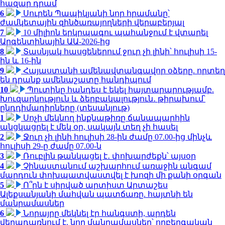
հազար դրամ
6
Սուրեն Պապիկյանի նոր հրամանը՝
ժամկետային զինծառայողների վերաբերյալ
7
10 միլիոն երկրպագու պահանջում է վտարել
Արգենտինային ԱԱ-2026-ից
8
Տասնյակ հասցեներում ջուր չի լինի՝ հուլիսի 15-
ին և 16-ին
9
Հայաստանի ամենավտանգավոր օձերը. որտեղ
են դրանք ամենաշատը հանդիպում
10
Պուտինը հանդես է եկել հայտարարությամբ.
Խուզարկություն և ձերբակալություն․ թիրախում՝
ընդդիմադիրները (տեսանյութ)
1
Սոչի մեկնող ինքնաթիռը ճանապարհին
անցկացրել է մեկ օր, սակայն տեղ չի հասել
2
Ջուր չի լինի հուլիսի 28-ին ժամը 07.00-ից մինչև
հուլիսի 29-ը ժամը 07.00-ն
3
Ռուբլին թանկացել է․ փոխարժեքն՝ այսօր
4
Չինաստանում աշխարհում առաջին անգամ
մարդուն փոխպատվաստվել է խոզի մի քանի օրգան
5
Ո՞րն է սիրված արտիստ Արտաշես
Ալեքսանյանի մահվան պատճառը. հայտնի են
մանրամասներ
6
Նորայրը մեկնել էր հանգստի, արդեն
վերադառնում է. նոր մանրամասներ՝ ողբերգական