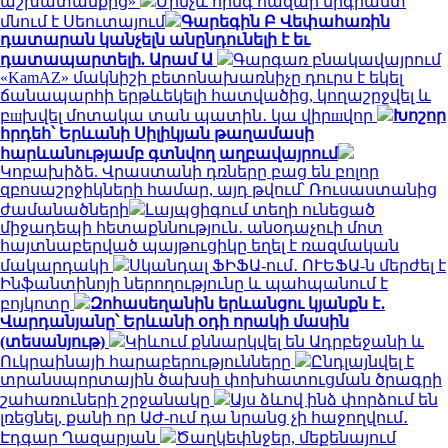
աշխատանքից»
Մինչև հինգ հազար միգրանտ
մնում է Սեուտայում
Գարեգին Բ Վեփահառին
դատարան կանչելն անընդունելի է եւ
դատապարտելի. Արամ Ա
Գարգառ բնակավայրում
«KamAZ» մակնիշի բետոնախառնիչը դուրս է եկել
ճանապարհի երթևեկելի հատվածից, կողաշրջվել և
բшխվել մոտակա տան պատին․ կա վիրшվոր
Խոշոր
հրդեհ՝ Երևանի Սիլիկյան թաղամասի
հարևանությամբ գտնվող աղբավայրում
Կոբախիձե. Վրաստանի դռները բաց են բոլոր
զբոսաշրջիկների համար, այդ թվում՝ Ռուսաստանից
ժամանածների
Լայպցիգում տեղի ունեցած
միջադեպի հետաքննություն․ անօդաչուի մոտ
հայտնաբերված պայթուցիկը եղել է ռազմական
մակարդակի
Սկանդալ ՖԻՖԱ-ում․ ՈՒԵՖԱ-ն մերժել է
Ինֆանտինոյի ներողությունը և պահպանում է
բոյկոտը
Զոհասեղանին երևանցու կյանքն է․
Վարդանյանը՝ Երևանի օդի որակի մասին
(տեսանյութ)
Կիևում քննարկվել են Ադրբեջանի և
Ուկրաինայի հարաբերությունները
Ընդլայնվել է
տրանսպորտային ծախսի փոխհատուցման ծրագրի
շահառուների շրջանակը
Այս ձևով ինձ փորձում են
լռեցնել, քանի որ ԱԺ-ում դա նրանց չի հաջողվում․
Էդգար Ղազարյան
Ծաղկեփնջեր, մեքենայում