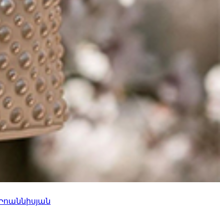
 Իոաննիսյան