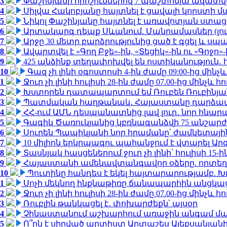
3
Փաշինյանի որոշումներով 7 պաշտոնյա ազատվ
4
Սիլվա Հակոբյանը հայտնել է ցավալի կորստի մ
5
Նիկոլ Փաշինյանը հայտնել է առավոտյան ստ
6
Արտակարգ դեպք Սևանում. Մանրամասներ (լո
7
Արջը 30 մետր բարձրությունից ցած է գցել և ս
8
Ավարտվել է «Գող Բջե»-ին, «Տեցիկ»-ին ու «Գոջ
9
425 անձինք տեղափոխվել են ոստիկանություն․
10
Գազ չի լինի օգոստոսի 4-ին ժամը 09:00-ից մինչև
1
Ջուր չի լինի հուլիսի 28-ին ժամը 07.00-ից մինչև հո
2
Խստորեն դատապարտում եմ Ռուբեն Ռուբինյանի
3
Պատմական հաղթանակ․ Հայաստանը դարձավ 
4
ՀՀ-ում ԱՄՆ դեսպանատնից լավ լուր․ նոր հնար
5
Գագիկ Ծառուկյանից կբռնագանձվի 75 անշարժ գո
6
Սուրեն Պապիկյանի նոր հրամանը՝ ժամկետային
7
10 միլիոն երկրպագու պահանջում է վտարել Արգ
8
Տասնյակ հասցեներում ջուր չի լինի՝ հուլիսի 15-ին
9
Հայաստանի ամենավտանգավոր օձերը. որտեղ
10
Պուտինը հանդես է եկել հայտարարությամբ. Խո
1
Սոչի մեկնող ինքնաթիռը ճանապարհին անցկացրե
2
Ջուր չի լինի հուլիսի 28-ին ժամը 07.00-ից մինչև հո
3
Ռուբլին թանկացել է․ փոխարժեքն՝ այսօր
4
Չինաստանում աշխարհում առաջին անգամ մա
5
Ո՞րն է սիրված արտիստ Արտաշես Ալեքսանյա