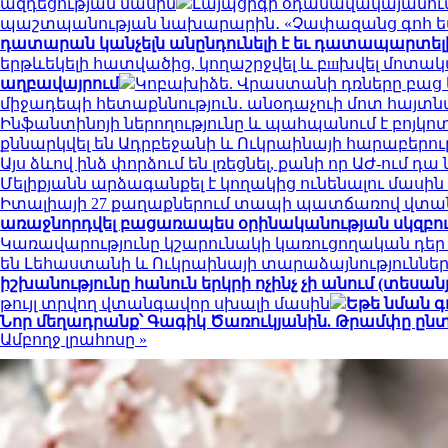
ազդեցության մասին
Լայպցիգի օդանավակայանում 
պաշտպանության նախարարին․ «Չափազանց գոհ 
դատարան կանչելն անընդունելի է եւ դատապարտել
երթևեկելի հատվածից, կողաշրջվել և բшխվել մոտ
աղբավայրում
Կոբախիձե. Վրաստանի դռները բաց ե
միջադեպի հետաքննություն․ անօդաչուի մոտ հայտ
Ինֆանտինոյի ներողությունը և պահպանում է բոյկո
քննարկվել են Ադրբեջանի և Ուկրաինայի հարաբերու
Այս ձևով ինձ փորձում են լռեցնել, քանի որ ԱԺ-ում 
Մելիքյանն արձագանքել է կողակից ունենալու մասի
Իտալիայի 27 քաղաքներում տապի պատճառով վտան
առաջնորդվել բացառապես օրինականության սկզբո
Կառավարությունը կշարունակի կառուցողական դեր
են Լեհաստանի և Ուկրաինայի տարաձայնություններ
իշխանությունը հանուն երկրի ոչինչ չի անում (տեսանյ
թույլ տրվող վտանգավոր սխալի մասին
Եթե նման գ
Նոր մեղադրանք՝ Գագիկ Ծառուկյանին. Թրամփը ընտր
Ամբողջ լրահոսը »