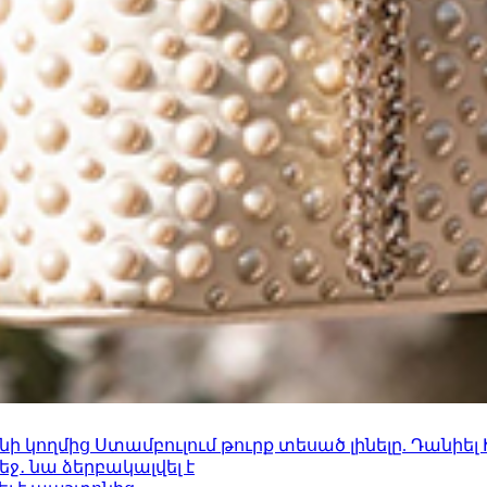
 կողմից Ստամբուլում թուրք տեսած լինելը. Դանիել
ջ․ նա ձերբակալվել է