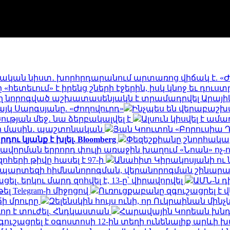
ական նիստ․ խորհրդարանում արտառոց վիճակ է. «Ժ
ետեւում» է իրենց շների էջերին, իսկ կնոջ եւ դուստ
եղ նորոգված աշխատասենյակն է տրամադրվել Արայիկ 
կ Սարգսյանը. «Ժողովուրդ»
Ինչպես են վերաբաշխ
ւթյան մեջ․ նա ձերբակալվել է
Ալսուն կիսվել է ա
րի մասին․ պաշտոնական
Յան Կոուտոն «Բորուսիա Դ
ու կյանք է խլել. Bloomberg
Փեզեշքիանը շնորհակալ
ավորման երրորդ փուլի առաջին խաղում «Նոան» ոչ-
հերի թիվը հասել է 97-ի
Անահիտ Կիրակոսյանի ու 
ապարտեզի հիմնանորոգման, վերանորոգման շինա
․ երկու մարդ զոհվել է, 13-ը՝ վիրավորվել
ԱՄՆ-ն 
ել Telegram-ի միջոցով
Ուռուցքաբանը զգուշացրել է 
ճի մրուրը
Զելենսկին հույս ունի, որ Ուկրաինան մի
որ է տուժել. Հնդկաստան
Հարավային Կորեան խնդր
ւշացրել է օգոստոսի 12-ին տեղի ունենալիք արևի