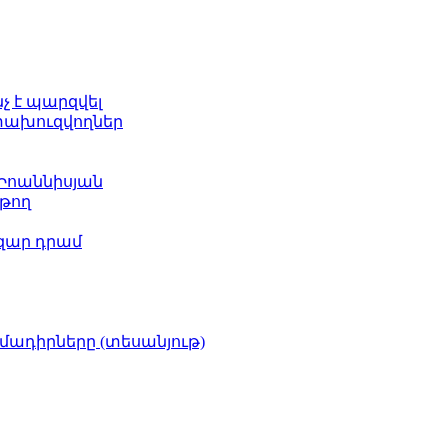
նչ է պարզվել
ետախուզվողներ
 Իոաննիսյան
թող
ազար դրամ
իմադիրները (տեսանյութ)