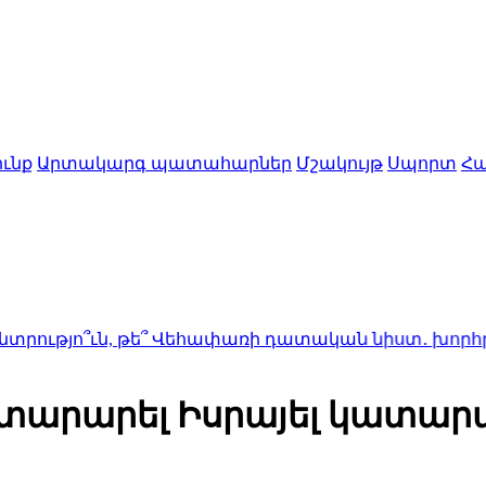
ւնք
Արտակարգ պատահարներ
Մշակույթ
Սպորտ
Հա
ն, թե՞ Վեհափառի դատական նիստ․ խորհրդարանում 
հայտարարել Իսրայել կատար