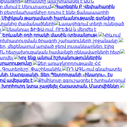
ինքնաթիռ
Թրամփը պաշտպանել է ԱՄՆ
 մնում է Սեուտայում
Գարեգին Բ Վեփահառին
ի բետոնախառնիչը դուրս է եկել ճանապարհի
ի Սիլիկյան թաղամասի հարևանությամբ գտնվող
սաստանից ժամանածների
Լայպցիգում տեղի ունեցած
ի
Սկանդալ ՖԻՖԱ-ում․ ՈՒԵՖԱ-ն մերժել է
՝ Երևանի օդի որակի մասին (տեսանյութ)
Կիևում
փոխհատուցման ծրագրի շահառուների շրջանակը
, մեքենայում արված ջերմ լուսանկարներ. Էլիզ
ՄՆ հետախուզական համայնքի ղեկավարների հետ
արվել
Կոչ ենք անում իշխանություններին
արարությունը
Ձեր առաջնորդությամբ ՀՀ
 Գուտերեշը՝ Փաշինյանին
ՌԴ ԱԳՆ-ում գնահատել
նի, Սարգսյանի, Տեր-Պետրոսյանի «ինադու». էս
ով ավելացել է
Քիմիկոսը զգուշացրել է խոհանոցում
ն խորհուրդ կտա չայցելել Հայաստան. Մատվիենկո