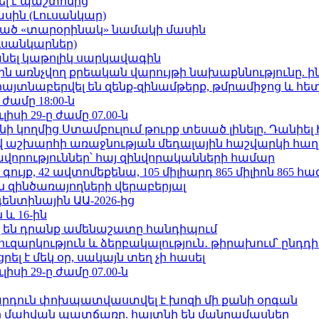
ել է պաշտոնից
ասին (Լուսանկար)
ացած «տարօրինակ» նամակի մասին
ւսանկարներ)
պանել կաթոլիկ սարկավագին
ո»-ին առնչվող քրեական վարույթի նախաքննությունը. ի
 հայտնաբերվել են զենք-զինամթերք, թմրամիջոց և հ
 ժամը 18:00-ն
ւլիսի 29-ը ժամը 07.00-ն
 կողմից Ստամբուլում թուրք տեսած լինելը. Դանիել
աշխարհի առաջնության մեդալային հաշվարկի հաղ
ավորություններ՝ հայ զինվորականների համար
ւյք, 42 ավտոմեքենա, 105 միլիարդ 865 միլիոն 865 հ
 զինծառայողների վերաբերյալ
ենտինային ԱԱ-2026-ից
 և 16-ին
 են դրանք ամենաշատը հանդիպում
ւզարկություն և ձերբակալություն․ թիրախում՝ ընդդ
լ է մեկ օր, սակայն տեղ չի հասել
ւլիսի 29-ը ժամը 07.00-ն
րդուն փոխպատվաստվել է խոզի մի քանի օրգան
նի մահվան պատճառը. հայտնի են մանրամասներ