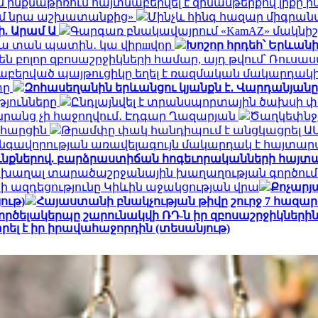
ինքնաթիռում հայտնաբերվել է զինամթերքով լիքը 
եմ նրա աշխատանքից»
Մինչև հինգ հազար միգրանտ
ի. Արամ Ա
Գարգառ բնակավայրում «KamAZ» մակնիշ
ակա տան պատին․ կա վիրшվոր
Խոշոր հրդեհ՝ Երևան
ն բոլոր զբոսաշրջիկների համար, այդ թվում՝ Ռու
նաբերված պայթուցիկը եղել է ռազմական մակարդակ
տը
Զոհասեղանին երևանցու կյանքն է․ Վարդանյանը
թյունները
Ընդլայնվել է տրանսպորտային ծախսի 
դա նրանց չի հաջողվում․ Էդգար Ղազարյան
Ծաղկեփնջեր
ն հարցին
Թրամփը փակ հանդիպում է անցկացրել Ա
գավորության առավելագույն մակարդակ է հայտար
ւնքներով. բարձրաստիճան հոգեւորականների հայտ
 խաղալ տարածաշրջանային խաղաղության գործում.
ի ազդեցությունը Կիևին աջակցության վրա
Քոչարյա
ութ)
Հայաստանի բնակչության թիվը շուրջ 7 հազար
ործելակերպը շարունակվի ՌԴ-ն իր զբոսաշրջիկների
ել է իր իրավահաջորդին (տեսանյութ)