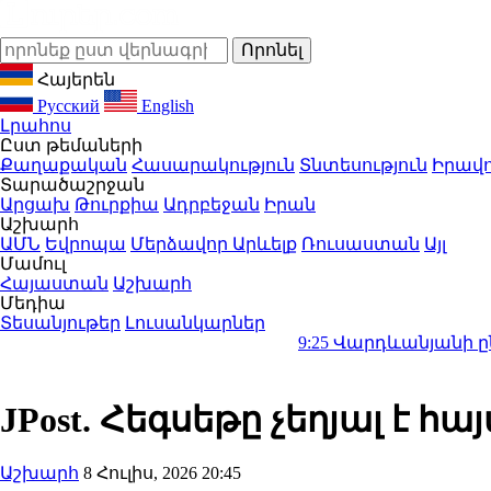
Հայերեն
Русский
English
Լրահոս
Ըստ թեմաների
Քաղաքական
Հասարակություն
Տնտեսություն
Իրավո
Տարածաշրջան
Արցախ
Թուրքիա
Ադրբեջան
Իրան
Աշխարհ
ԱՄՆ
Եվրոպա
Մերձավոր Արևելք
Ռուսաստան
Այլ
Մամուլ
Հայաստան
Աշխարհ
Մեդիա
Տեսանյութեր
Լուսանկարներ
9:25
Վարդևանյանի ընտրությո՞ւ
JPost. Հեգսեթը չեղյալ է 
Աշխարհ
8 Հուլիս, 2026 20:45