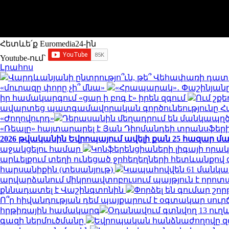
Հետևե՛ք Euromedia24-ին
Youtube-ում`
Լրահոս
Վարդևանյանի ընտրությո՞ւն, թե՞ Վեհափառի դատ
«մուրազը փորը չի՞ մնա»
«Հրապարակ»․ Փաշինյանը «հ
իր համակարգում «ցար ի բոգ է» իրեն զգում
Ում շք
ավարտեց պատգամավորական գործունեությունը Հայ
«Ժողովուրդ»
Դերասանին մեղադրում են մանկապղծո
«Ռեալը» հայտարարել է Յան Դիոմանդեի տրանսֆե
2026 թվականին Եվրոպայում ավելի քան 25 հազար մարդ
աջակցելու համար
Կոնֆերենցիաների լիգայի որակ
արևելքում տեղի ունեցած ջրհեղեղների հետևանքով զո
հարսանիքին (տեսանյութ)
Կապահովվեն 61 մանկ
արվարձանում միկրոավտոբուսում պայթյուն է որոտացել
քննադատել է Վաշինգտոնին
Փորձել են գումար շորթ
Ո՞ր հիվանդության դեմ պայքարում է օգտակար սուր
հրթիռային համակարգ
Օդանավում գտնվող 13 ուղև
գազի ներմուծմանը
Եվրոպական հանձնաժողովը զգո