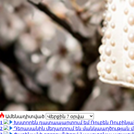
Ամենադիտված
1
Խստորեն դատապարտում եմ Ռուբեն Ռուբինյանի
2
Դերասանին մեղադրում են մանկապղծության մե