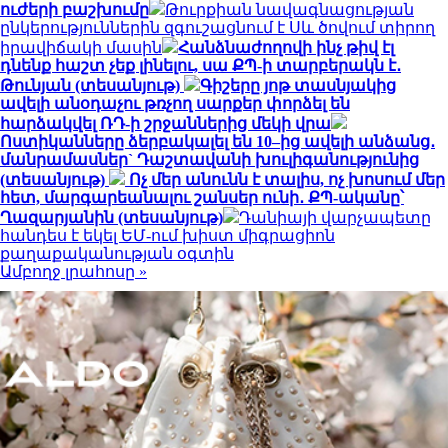
ուժերի բաշխումը
Թուրքիան նավագնացության
ընկերություններին զգուշացնում է Սև ծովում տիրող
իրավիճակի մասին
Հանձնաժողովի ինչ թիվ էլ
դնենք հաշտ չեք լինելու, սա ՔՊ-ի տարբերակն է․
Թունյան (տեսանյութ)
Գիշերը յոթ տասնյակից
ավելի անօդաչու թռչող սարքեր փորձել են
հարձակվել ՌԴ-ի շրջաններից մեկի վրա
Ոստիկանները ձերբակալել են 10–ից ավելի անձանց․
մանրամասներ` Դաշտավանի խուլիգանությունից
(տեսանյութ)
Ոչ մեր անունն է տալիս, ոչ խոսում մեր
հետ, մարգարեանալու շանսեր ունի․ ՔՊ-ականը՝
Ղազարյանին (տեսանյութ)
Դանիայի վարչապետը
հանդես է եկել ԵՄ-ում խիստ միգրացիոն
քաղաքականության օգտին
Ամբողջ լրահոսը »