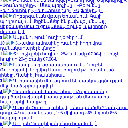
7
Բերման են ենթարկվել «Նարդոսցի Սերգուլիկը»,
«Փումփուլիկը», «Սնայպերչիկը», «Բեթմենը»,
«Խուճուճիկը», «Խուտուտիկը», «Այֆոնչիկը»
8
Ողբերգական վթար Երևանում․ Գայի
պողոտայում մեքենաներ են բախվել, մեկ այլ
մեքենայի վրա էլ ցուցանակ է ընկել. վարորդը
մահացել է
9
Սպանություն՝ ուղիղ եթերում
10
31-ամյա ամուսինը խանդի հողի վրա
դանակահարել է կնոջը
1
Ջուր չի լինի հուլիսի 28-ին ժամը 07.00-ից մինչև
հուլիսի 29-ը ժամը 07.00-ն
2
Խստորեն դատապարտում եմ Ռուբեն
Ռուբինյանի կողմից Ստամբուլում թուրք տեսած
լինելը. Դանիել Իոաննիսյան
3
Դերասանին մեղադրում են մանկապղծության
մեջ․ նա ձերբակալվել է
4
Պատմական հաղթանակ․ Հայաստանը
դարձավ աշխարհի առաջնության մեդալային
հաշվարկի հաղթող
5
Գագիկ Ծառուկյանից կբռնագանձվի 75 անշարժ
գույք, 42 ավտոմեքենա, 105 միլիարդ 865 միլիոն 865
հազար դրամ
6
Սուրեն Պապիկյանի նոր հրամանը՝