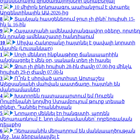
ժամկետային զինծառայողների վերաբերյալ
7
10 միլիոն երկրպագու պահանջում է վտարել
Արգենտինային ԱԱ-2026-ից
8
Տասնյակ հասցեներում ջուր չի լինի՝ հուլիսի 15-
ին և 16-ին
9
Հայաստանի ամենավտանգավոր օձերը. որտեղ
են դրանք ամենաշատը հանդիպում
10
Սիլվա Հակոբյանը հայտնել է ցավալի կորստի
մասին (Լուսանկար)
1
Սոչի մեկնող ինքնաթիռը ճանապարհին
անցկացրել է մեկ օր, սակայն տեղ չի հասել
2
Ջուր չի լինի հուլիսի 28-ին ժամը 07.00-ից մինչև
հուլիսի 29-ը ժամը 07.00-ն
3
Ո՞րն է սիրված արտիստ Արտաշես
Ալեքսանյանի մահվան պատճառը. հայտնի են
մանրամասներ
4
Խստորեն դատապարտում եմ Ռուբեն
Ռուբինյանի կողմից Ստամբուլում թուրք տեսած
լինելը. Դանիել Իոաննիսյան
5
Նորայրը մեկնել էր հանգստի, արդեն
վերադառնում է. նոր մանրամասներ՝ ողբերգական
դեպքից
6
Դերասանին մեղադրում են մանկապղծության
մեջ․ նա ձերբակալվել է