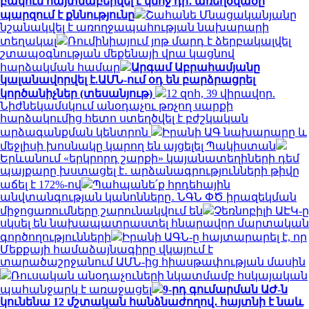
բակում հայտնաբերվել է կնոջ դի․ առեղծվածը
պարզում է քննությունը
Շահանե Մնացականյանը
նշանակվել է առողջապահության նախարարի
տեղակալ
Ռումինիայում յոթ մարդ է ձերբակալվել
շտապօգնության մեքենայի վրա կացնով
հարձակման համար
Արգամ Աբրահամյանը
կալանավորվել է.ԱՄՆ-ում օդ են բարձրացրել
կործանիչներ (տեսանյութ)
12 զոհ, 39 վիրավոր.
Նիժնեկամսկում անօդաչու թռչող սարքի
հարձակումից հետո ստեղծվել է բժշկական
արձագանքման կենտրոն
Իրանի ԱԳ նախարարը և
մեջլիսի խոսնակը կարող են այցելել Պակիստան
Երևանում «երկրորդ շարքի» կայանատեղիների դեմ
պայքարը խստացել է․ արձանագրությունների թիվը
աճել է 172%-ով
Պահպանե՛ք հրդեհային
անվտանգության կանոնները․ ՆԳՆ ՓԾ իրազեկման
միջոցառումները շարունակվում են
Չեռնոբիլի ԱԷԿ-ը
սկսել են նախապատրաստել հնարավոր մարտական
գործողությունների
Իրանի ԱԳՆ-ը հայտարարել է, որ
Մեքքայի համաձայնագիրը վկայում է
տարածաշրջանում ԱՄՆ-ից հիասթափության մասին
Ռուսական անօդաչուների նկատմամբ հսկայական
պահանջարկ է առաջացել
9-րդ գումարման ԱԺ-ն
կունենա 12 մշտական հանձնաժողով․ հայտնի է նաև