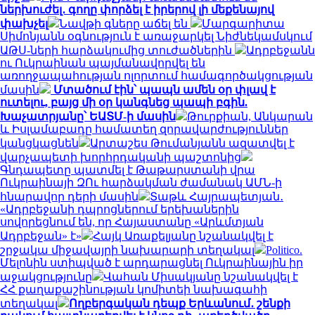
ներխուժել․ գողը փորձել է իրերով լի մեքենայով
փախչել
Նավթի գները աճել են
Մարգարիտա
Սիմոնյանն օգնություն է առաջարկել Նիժնեկամսկում
ԱԹՍ-ների հարձակումից տուժածներին
Ադրբեջանն
ու Ուկրաինան պայմանավորվել են
առողջապահության ոլորտում համագործակցության
մասին
Մտածում էին՝ պապն ամեն օր փլավ է
ուտելու, բայց մի օր կանգնեց պապի բգին.
Խաչատրյանը՝ ԵԱՏՄ-ի մասին
Թուրքիան, Անկարան
և Իսլամաբադը համատեղ զորավարժություններ
կանցկացնեն
Արտաշես Թումանյանն ազատվել է
վարչապետի խորհրդականի պաշտոնից
Գնդապետը պատմել է Թաթարստանի վրա
Ուկրաինայի ԶՈւ հարձակման ժամանակ ԱՄՆ-ի
հնարավոր դերի մասին
Տաթև Հայրապետյան․
«Ադրբեջանի դպրոցներում երեխաներին
սովորեցնում են, որ Հայաստանը «Արևմտյան
Ադրբեջան» է»
Հայկ Առաքելյանը նշանակվել է
շրջակա միջավայրի նախարարի տեղակալ
Politico.
Մելոնին ստիպված է արդարացնել Ուկրաինային իր
աջակցությունը
Վահան Միսակյանը նշանակվել է
ՀՀ քաղաքաշինության կոմիտեի նախագահի
տեղակալ
Ողբերգական դեպք Երևանում․ շենքի