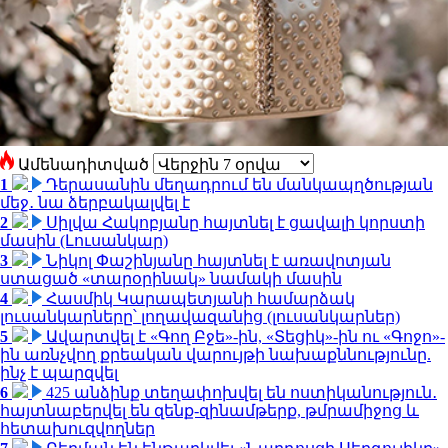
Ամենադիտված
1
Դերասանին մեղադրում են մանկապղծության
մեջ․ նա ձերբակալվել է
2
Սիլվա Հակոբյանը հայտնել է ցավալի կորստի
մասին (Լուսանկար)
3
Նիկոլ Փաշինյանը հայտնել է առավոտյան
ստացած «տարօրինակ» նամակի մասին
4
Հասմիկ Կարապետյանի համարձակ
լուսանկարները՝ լողավազանից (լուսանկարներ)
5
Ավարտվել է «Գող Բջե»-ին, «Տեցիկ»-ին ու «Գոջո»-
ին առնչվող քրեական վարույթի նախաքննությունը.
ինչ է պարզվել
6
425 անձինք տեղափոխվել են ոստիկանություն․
հայտնաբերվել են զենք-զինամթերք, թմրամիջոց և
հետախուզվողներ