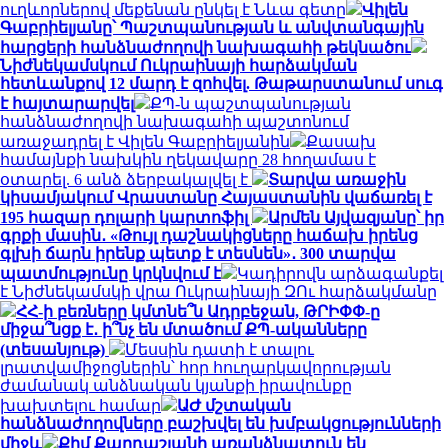
ուղևորներով մեքենան ընկել է Նևա գետը
Վիլեն
Գաբրիելյանը՝ Պաշտպանության և անվտանգային
հարցերի հանձնաժողովի նախագահի թեկնածու
Նիժնեկամսկում Ուկրաինայի հարձակման
հետևանքով 12 մարդ է զոհվել. Թաթարստանում սուգ
է հայտարարվել
ՔՊ-ն պաշտպանության
հանձնաժողովի նախագահի պաշտոնում
առաջադրել է Վիլեն Գաբրիելյանին
Քասախ
համայնքի նախկին ղեկավարը 28 հողամաս է
օտարել. 6 անձ ձերբակալվել է
Տարվա առաջին
կիսամյակում Վրաստանը Հայաստանին վաճառել է
195 հազար դոլարի կարտոֆիլ
Արմեն Այվազյանը՝ իր
գրքի մասին․ «Թույլ դաշնակիցները հաճախ իրենց
գլխի ճարն իրենք պետք է տեսնեն»․ 300 տարվա
պատմությունը կրկնվում է
Կադիրովն արձագանքել
է Նիժնեկամսկի վրա Ուկրաինայի ԶՈւ հարձակմանը
ՀՀ-ի բեռները կմտնե՞ն Ադրբեջան, ԹՐԻՓՓ-ը
միջա՞նցք է․ ի՞նչ են մտածում ՔՊ-ականները
(տեսանյութ)
Մեսսին դատի է տալու
լրատվամիջոցներին՝ հոր հուղարկավորության
ժամանակ անձնական կյանքի իրավունքը
խախտելու համար
ԱԺ մշտական
հանձնաժողովները բաշխվել են խմբակցությունների
միջև
Քիմ Քարդաշյանի առանձնատուն են