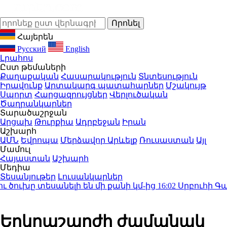
Հայերեն
Русский
English
Լրահոս
Ըստ թեմաների
Քաղաքական
Հասարակություն
Տնտեսություն
Իրավունք
Արտակարգ պատահարներ
Մշակույթ
Սպորտ
Հարցազրույցներ
Վերլուծական
Ծաղրանկարներ
Տարածաշրջան
Արցախ
Թուրքիա
Ադրբեջան
Իրան
Աշխարհ
ԱՄՆ
Եվրոպա
Մերձավոր Արևելք
Ռուսաստան
Այլ
Մամուլ
Հայաստան
Աշխարհ
Մեդիա
Տեսանյութեր
Լուսանկարներ
ուխը տեսանելի են մի քանի կմ-ից
16:02
Սրբուհի Գալյա
Երկրաշարժի ժամանակ