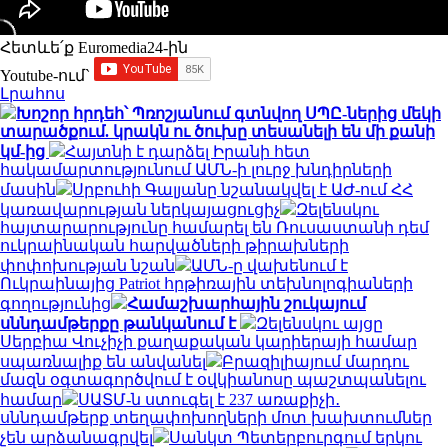
Հետևե՛ք Euromedia24-ին
Youtube-ում`
Լրահոս
Խոշոր հրդեհ՝ Պռոշյանում գտնվող ՍՊԸ-ներից մեկի
տարածքում. կրակն ու ծուխը տեսանելի են մի քանի
կմ-ից
Հայտնի է դարձել Իրանի հետ
հակամարտությունում ԱՄՆ-ի լուրջ խնդիրների
մասին
Սրբուհի Գալյանը նշանակվել է ԱԺ-ում ՀՀ
կառավարության ներկայացուցիչ
Զելենսկու
հայտարարությունը համարել են Ռուսաստանի դեմ
ուկրաինական հարվածների թիրախների
փոփոխության նշան
ԱՄՆ-ը վախենում է
Ուկրաինայից Patriot հրթիռային տեխնոլոգիաների
գողությունից
Համաշխարհային շուկայում
սննդամթերքը թանկանում է
Զելենսկու այցը
Սերբիա Վուչիչի քաղաքական կարիերայի համար
սպառնալիք են անվանել
Բրազիլիայում մարդու
մազն օգտագործվում է օվկիանոսը պաշտպանելու
համար
ՍԱՏՄ-ն ստուգել է 237 առաքիչի․
սննդամթերք տեղափոխողների մոտ խախտումներ
չեն արձանագրվել
Սանկտ Պետերբուրգում երկու