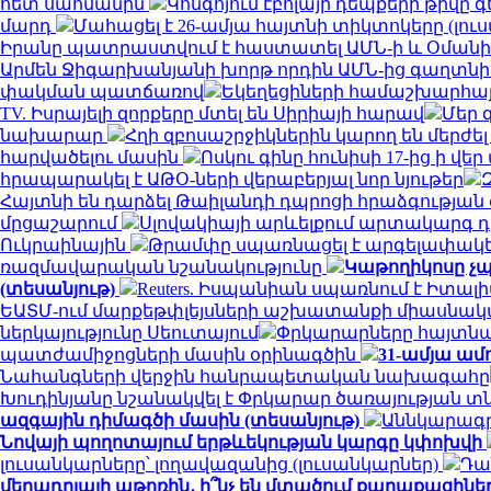
հետ սահմանին
Կոնգոյում էբոլայի դեպքերի թիվը գ
մարդ
Մահացել է 26-ամյա հայտնի տիկտոկերը (լու
Իրանը պատրաստվում է հաստատել ԱՄՆ-ի և Օման
Արմեն Ջիգարխանյանի խորթ որդին ԱՄՆ-ից գաղտնի
փակման պատճառով
Եկեղեցիների համաշխարհայ
TV. Իսրայելի զորքերը մտել են Սիրիայի հարավ
Մեր 
նախարար
Հղի զբոսաշրջիկներին կարող են մերժել
հարվածելու մասին
Ոսկու գինը հունիսի 17-ից ի վ
հրապարակել է ԱԹՕ-ների վերաբերյալ նոր նյութեր
Հայտնի են դարձել Թաիլանդի դպրոցի հրաձգությա
մրցաշարում
Սլովակիայի արևելքում արտակարգ դ
Ուկրաինային
Թրամփը սպառնացել է արգելափակել
ռազմավարական նշանակությունը
Կաթողիկոսը չպ
(տեսանյութ)
Reuters. Իսպանիան սպառնում է Իտ
ԵԱՏՄ-ում մարքեթփլեյսների աշխատանքի միասնակ
ներկայությունը Սեուտայում
Փրկարարները հայտնաբ
պատժամիջոցների մասին օրինագծին
31-ամյա ամ
Նահանգների վերջին հանրապետական ​​նախագահը
Խուդինյանը նշանակվել է Փրկարար ծառայության 
ազգային դիմագծի մասին (տեսանյութ)
Աննկարագրե
Նովայի պողոտայում երթևեկության կարգը կփոխվի
լուսանկարները՝ լողավազանից (լուսանկարներ)
Դա
մեղադրյալի աթոռին․ ի՞նչ են մտածում քաղաքացինե