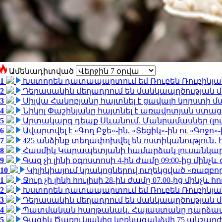
Ամենադիտված
1
Խստորեն դատապարտում եմ Ռուբեն Ռուբինյանի
2
Դերասանին մեղադրում են մանկապղծության մե
3
Սիլվա Հակոբյանը հայտնել է ցավալի կորստի մ
4
Նիկոլ Փաշինյանը հայտնել է առավոտյան ստ
5
Արտակարգ դեպք Սևանում. Մանրամասներ (լո
6
Ավարտվել է «Գող Բջե»-ին, «Տեցիկ»-ին ու «Գոջ
7
425 անձինք տեղափոխվել են ոստիկանություն․
8
Հասմիկ Կարապետյանի համարձակ լուսանկարն
9
Գազ չի լինի օգոստոսի 4-ին ժամը 09:00-ից մինչև 
10
Կիլիկիայում կրակոցներով ուղեկցված «ռազբ
1
Ջուր չի լինի հուլիսի 28-ին ժամը 07.00-ից մինչև հո
2
Խստորեն դատապարտում եմ Ռուբեն Ռուբինյանի
3
Դերասանին մեղադրում են մանկապղծության մե
4
Պատմական հաղթանակ․ Հայաստանը դարձավ 
5
Գագիկ Ծառուկյանից կբռնագանձվի 75 անշարժ գո