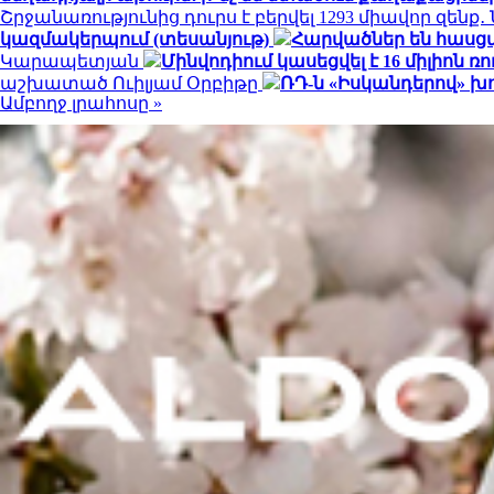
Շրջանառությունից դուրս է բերվել 1293 միավոր զենք
կազմակերպում (տեսանյութ)
Հարվածներ են հասց
Կարապետյան
Մինվոդիում կասեցվել է 16 միլիո
աշխատած Ուիլյամ Օրբիթը
ՌԴ-ն «Իսկանդերով» խ
Ամբողջ լրահոսը »