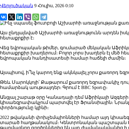
Վերլուծական
9 Հուլիս, 2026 0:10
Այս ընդլայնված Աշխարհի առաջնությունն արդեն իսկ 
հետաքրքիր է։
Վեց եվրոպական թիմեր, գումարած մեկական Աֆրիկայ
հետաքրքիր խաղերում։ Բոլոր չորս խաղերն էլ մեծ հ
եվրոպական հանդիսատեսի համար հաճելի ժամին։
Այսպիսով, ի՞նչ կարող ենք ակնկալել չորս քառորդ ե
Թեև Մարոկկոյի՝ Քաթարում քառորդ եզրափակիչ դուր
համարձակ աութսայդեր։ Գրում է BBC Sport-ը։
Անցյալ շաբաթ օրը Կանադայի դեմ Աֆրիկայի Ազգերի
կիսաեզրափակչում պարտվել էր Ֆրանսիային։ Նրանք
փորձությունը կլինի։
2022 թվականի փոխչեմպիոնների համար այդ կիսաեզ
տարած հաղթանակում։ Կենտրոնական պաշտպան Ուիլ
թարմացնող գործոններից են այդ ժամանակվանից ի 