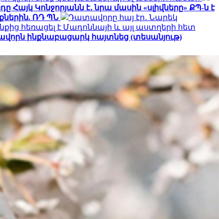
ը Հայկ Կոնջորյանն է․ նրա մասին «սլիվները» ՔՊ-ն է
ներին. ՌԴ ՊՆ
Դատավորը հայ էր․ Նարեկ
նքից հեռացել է Մադոննայի և այլ աստղերի հետ
ավորն ինքնաբացարկ հայտնեց (տեսանյութ)