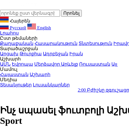
Հայերեն
Русский
English
Լրահոս
Ըստ թեմաների
Քաղաքական
Հասարակություն
Տնտեսություն
Իրավո
Տարածաշրջան
Արցախ
Թուրքիա
Ադրբեջան
Իրան
Աշխարհ
ԱՄՆ
Եվրոպա
Մերձավոր Արևելք
Ռուսաստան
Այլ
Մամուլ
Հայաստան
Աշխարհ
Մեդիա
Տեսանյութեր
Լուսանկարներ
2:00
Բժիշկը զգուշացրել է 1 ամի
Ինչ սպասել ֆուտբոլի Աշ
Sport