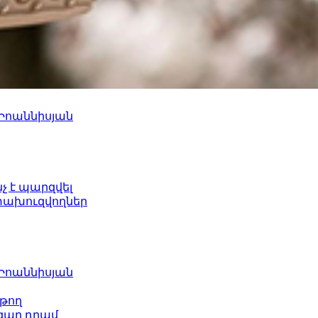
 Իոաննիսյան
նչ է պարզվել
ետախուզվողներ
 Իոաննիսյան
թող
ազար դրամ