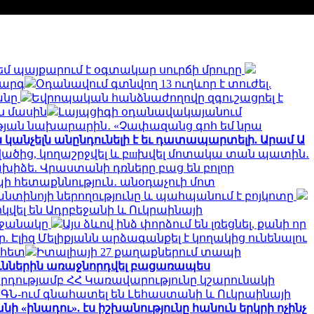
եմ պայքարում է օգտակար սուրճի մրուրը
կարգ
Օդանավում գտնվող 13 ուղևոր է տուժել.
անը
Եվրոպական հանձնաժողովը զգուշացրել է
ն մասին
Լայպցիգի օդանավակայանում
յան նախարարին․ «Չափազանց գոհ եմ նրա
անչելն անընդունելի է եւ դատապարտելի. Արամ Ա
վածից, կողաշրջվել և բшխվել մոտակա տան պատին․
խիձե. Վրաստանի դռները բաց են բոլոր
ի հետաքննություն․ անօդաչուի մոտ
ֆանտինոյի ներողությունը և պահպանում է բոյկոտը
կվել են Ադրբեջանի և Ուկրաինայի
րջանակը
Այս ձևով ինձ փորձում են լռեցնել, քանի որ
 Էլիզ Մելիքյանն արձագանքել է կողակից ունենալու
 հետ
Իտալիայի 27 քաղաքներում տապի
ուններին առաջնորդվել բացառապես
րդությամբ ՀՀ Կառավարությունը կշարունակի
ԱԳՆ-ում գնահատել են Լեհաստանի և Ուկրաինայի
ի «ինադու». էս իշխանությունը հանուն երկրի ոչինչ