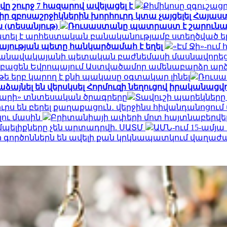
ը շուրջ 7 հազարով ավելացել է
Քիմիկոսը զգուշացր
 իր զբոսաշրջիկներին խորհուրդ կտա չայցելել Հայ
 (տեսանյութ)
Ռուսաստանը պատրաստ է շարունակ
ատել է արհեստական բանականությամբ ստեղծված ե
այության պետը հանկարծամահ է եղել
«Էմ Ջի»-ու
» օդանավակայանի պետական բաժնեմասի մասնավորեց
կբացեն Եվրոպայում Աստվածամոր ամենաբարձր ար
 թե երբ կարող է քնի պակասը օգտակար լինել
Ռուսա
ձայնել են վերսկսել Հորմուզի նեղուցով իրականացվող
դարի» տնտեսական ծրագրերը
Տավուշի պարեկները
րս են բերել քաղաքացուն․ վերջինս հիվանդանոցում
լու մասին
Բրիտանիայի ափերի մոտ հայտնաբերվել է
մպելիքները չեն արտադրվի. ՍԱՏՄ
ԱՄՆ-ում 15-ամյ
որ գործոններն են ավելի քան կրկնապատկում վաղաժ