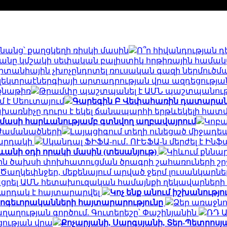
նանց՝ քաղցկեղի ռիսկի մասին
Ո՞ր հիվանդության դ
թվականը կմշակի սեփական բալիստիկ հրթիռային համա
րիտանիային չխոչընդոտել ռուսական գազի ներմուծմ
էլեկտրաէներգիայի արտադրության վրա ազդեցությա
նքնաթիռ
Թրամփը պաշտպանել է ԱՄՆ պաշտպանութ
մ է Սեուտայում
Գարեգին Բ Վեփահառին դատարան կ
խառնիչը դուրս է եկել ճանապարհի երթևեկելի հատ
ամասի հարևանությամբ գտնվող աղբավայրում
Կոբա
 ժամանածների
Լայպցիգում տեղի ունեցած միջադեպ
կարդակի
Սկանդալ ՖԻՖԱ-ում․ ՈՒԵՖԱ-ն մերժել է Ին
ևանի օդի որակի մասին (տեսանյութ)
Կիևում քննար
յին ծախսի փոխհատուցման ծրագրի շահառուների շ
Ծաղկեփնջեր, մեքենայում արված ջերմ լուսանկարներ.
ցրել ԱՄՆ հետախուզական համայնքի ղեկավարների
արդակ է հայտարարվել
Կոչ ենք անում իշխանությ
հոգեւորականների հայտարարությունը
Ձեր առաջնո
ղության գործում. Գուտերեշը՝ Փաշինյանին
ՌԴ 
ցության վրա
Քոչարյանի, Սարգսյանի, Տեր-Պետրոսյան