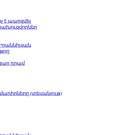
նչ է պարզվել
ետախուզվողներ
 Իոաննիսյան
թող
ազար դրամ
իմադիրները (տեսանյութ)