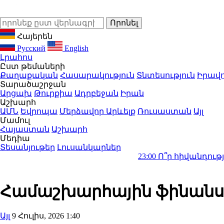
Հայերեն
Русский
English
Լրահոս
Ըստ թեմաների
Քաղաքական
Հասարակություն
Տնտեսություն
Իրավո
Տարածաշրջան
Արցախ
Թուրքիա
Ադրբեջան
Իրան
Աշխարհ
ԱՄՆ
Եվրոպա
Մերձավոր Արևելք
Ռուսաստան
Այլ
Մամուլ
Հայաստան
Աշխարհ
Մեդիա
Տեսանյութեր
Լուսանկարներ
23:00
Ո՞ր հիվանդության դեմ պա
Համաշխարհային ֆինանսակ
Այլ
9 Հուլիս, 2026 1:40