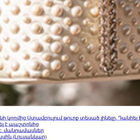
 կողմից Ստամբուլում թուրք տեսած լինելը. Դանիել
ել է պաշտոնից
է. մանրամասներ
ասին (Լուսանկար)