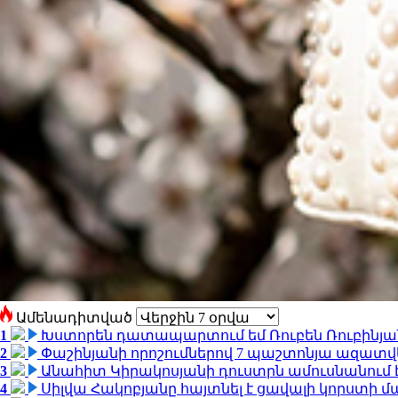
Ամենադիտված
1
Խստորեն դատապարտում եմ Ռուբեն Ռուբինյանի
2
Փաշինյանի որոշումներով 7 պաշտոնյա ազատվ
3
Անահիտ Կիրակոսյանի դուստրն ամուսնանում 
4
Սիլվա Հակոբյանը հայտնել է ցավալի կորստի մ