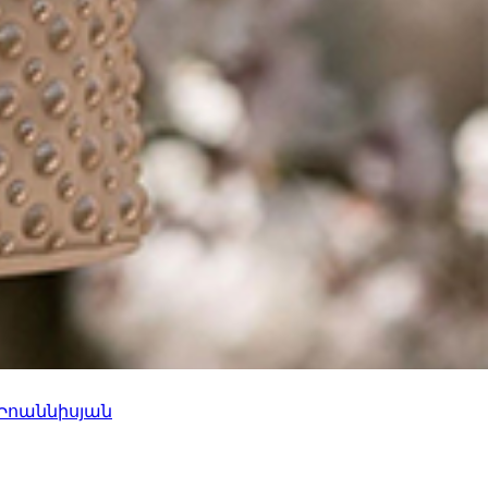
 Իոաննիսյան