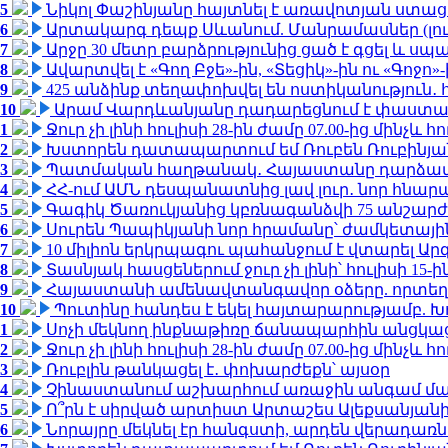
5
Նիկոլ Փաշինյանը հայտնել է առավոտյան ստ
6
Արտակարգ դեպք Սևանում. Մանրամասներ (լո
7
Արջը 30 մետր բարձրությունից ցած է գցել և ս
8
Ավարտվել է «Գող Բջե»-ին, «Տեցիկ»-ին ու «Գոջ
9
425 անձինք տեղափոխվել են ոստիկանություն․
10
Արամ Վարդևանյանը դադարեցնում է փաստաբ
1
Ջուր չի լինի հուլիսի 28-ին ժամը 07.00-ից մինչև հո
2
Խստորեն դատապարտում եմ Ռուբեն Ռուբինյանի
3
Պատմական հաղթանակ․ Հայաստանը դարձավ 
4
ՀՀ-ում ԱՄՆ դեսպանատնից լավ լուր․ նոր հնար
5
Գագիկ Ծառուկյանից կբռնագանձվի 75 անշարժ գո
6
Սուրեն Պապիկյանի նոր հրամանը՝ ժամկետային
7
10 միլիոն երկրպագու պահանջում է վտարել Արգ
8
Տասնյակ հասցեներում ջուր չի լինի՝ հուլիսի 15-ին
9
Հայաստանի ամենավտանգավոր օձերը. որտեղ
10
Պուտինը հանդես է եկել հայտարարությամբ. Խո
1
Սոչի մեկնող ինքնաթիռը ճանապարհին անցկացրե
2
Ջուր չի լինի հուլիսի 28-ին ժամը 07.00-ից մինչև հո
3
Ռուբլին թանկացել է․ փոխարժեքն՝ այսօր
4
Չինաստանում աշխարհում առաջին անգամ մա
5
Ո՞րն է սիրված արտիստ Արտաշես Ալեքսանյա
6
Նորայրը մեկնել էր հանգստի, արդեն վերադառն