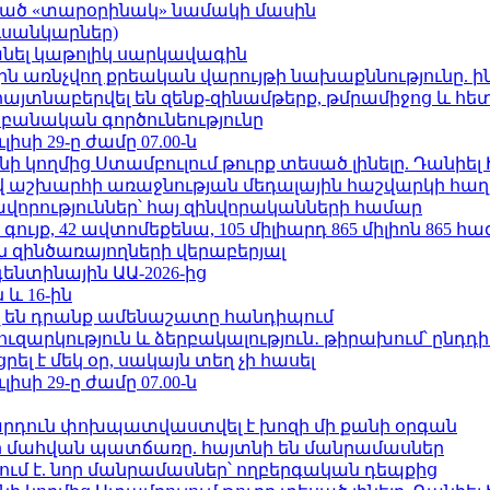
ացած «տարօրինակ» նամակի մասին
ւսանկարներ)
պանել կաթոլիկ սարկավագին
ո»-ին առնչվող քրեական վարույթի նախաքննությունը. ի
 հայտնաբերվել են զենք-զինամթերք, թմրամիջոց և հ
անական գործունեությունը
ւլիսի 29-ը ժամը 07.00-ն
 կողմից Ստամբուլում թուրք տեսած լինելը. Դանիել
աշխարհի առաջնության մեդալային հաշվարկի հաղ
ավորություններ՝ հայ զինվորականների համար
ւյք, 42 ավտոմեքենա, 105 միլիարդ 865 միլիոն 865 հ
 զինծառայողների վերաբերյալ
ենտինային ԱԱ-2026-ից
 և 16-ին
 են դրանք ամենաշատը հանդիպում
ւզարկություն և ձերբակալություն․ թիրախում՝ ընդդ
լ է մեկ օր, սակայն տեղ չի հասել
ւլիսի 29-ը ժամը 07.00-ն
րդուն փոխպատվաստվել է խոզի մի քանի օրգան
նի մահվան պատճառը. հայտնի են մանրամասներ
ում է. նոր մանրամասներ՝ ողբերգական դեպքից