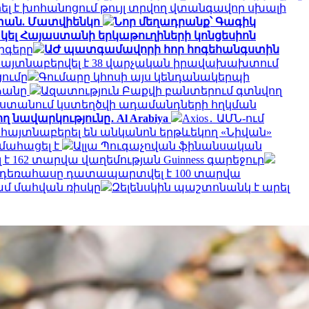
ել է խոհանոցում թույլ տրվող վտանգավոր սխալի
աստան. Մատվիենկո
Նոր մեղադրանք՝ Գագիկ
ել Հայաստանի երկաթուղիների կոնցեսիոն
րգերը
ԱԺ պատգամավորի հոր հոգեհանգստին
մ հայտնաբերվել է 38 վարչական իրավախախտում
ումը
Գումարը կհոսի այս կենդանակերպի
ձանը
Ազատություն Բաքվի բանտերում գտնվող
ստանում կստեղծվի ադամանդների հղկման
 նավարկությունը․ Al Arabiya
Axios․ ԱՄՆ-ում
 հայտնաբերել են անկանոն երթևեկող «Նիվան»
 մահացել է
Ալլա Պուգաչովան ֆինանսական
 162 տարվա վաղեմության Guinness գարեջուր
ա դեռահասը դատապարտվել է 100 տարվա
ամ մահվան ռիսկը
Զելենսկին պաշտոնանկ է արել