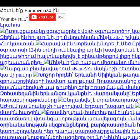
Հետևե՛ք Euromedia24-ին
Youtube-ում`
Լրահոս
Ուռուցքաբանը զգուշացրել է վեյփ օգտագործող կա
Զելենսկին հույս ունի, որ Ուկրաինան մինչև 2027 
Հնդկաստան
Հարավային Կորեան խնդրել է Մեծ Բ
օգոստոսի 12-ին տեղի ունենալիք արևի խավարման 
ինքնաթիռում հայտնաբերվել է զինամթերքով լիքը ի
աշխատանքից»
Մինչև հինգ հազար միգրանտ մնու
Գարգառ բնակավայրում «KamAZ» մակնիշի բետոնա
կա վիրшվոր
Խոշոր հրդեհ՝ Երևանի Սիլիկյան թաղ
զբոսաշրջիկների համար, այդ թվում՝ Ռուսաստանից
հայտնաբերված պայթուցիկը եղել է ռազմական մա
Զոհասեղանին երևանցու կյանքն է․ Վարդանյանը՝ Եր
հարաբերությունները
Ընդլայնվել է տրանսպորտա
ԱԺ-ում դա նրանց չի հաջողվում․ Էդգար Ղազարյան
մասին հարցին
Թրամփը փակ հանդիպում է անցկա
պատճառով վտանգավորության առավելագույն մակ
օրինականության սկզբունքներով. բարձրաստիճան 
կառուցողական դեր խաղալ տարածաշրջանային խաղա
տարաձայնությունների ազդեցությունը Կիևին աջակ