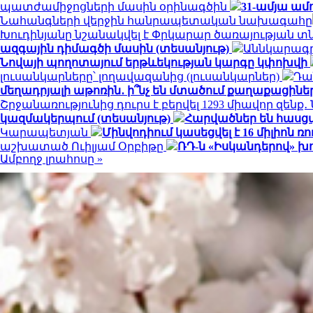
պատժամիջոցների մասին օրինագծին
31-ամյա ամ
Նահանգների վերջին հանրապետական ​​նախագահը
Խուդինյանը նշանակվել է Փրկարար ծառայության 
ազգային դիմագծի մասին (տեսանյութ)
Աննկարագրե
Նովայի պողոտայում երթևեկության կարգը կփոխվի
լուսանկարները՝ լողավազանից (լուսանկարներ)
Դա
մեղադրյալի աթոռին․ ի՞նչ են մտածում քաղաքացինե
Շրջանառությունից դուրս է բերվել 1293 միավոր զենք
կազմակերպում (տեսանյութ)
Հարվածներ են հասց
Կարապետյան
Մինվոդիում կասեցվել է 16 միլիո
աշխատած Ուիլյամ Օրբիթը
ՌԴ-ն «Իսկանդերով» խ
Ամբողջ լրահոսը »