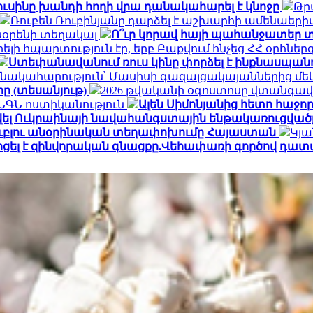
ուսինը խանդի հողի վրա դանակահարել է կնոջը
Թր
Ռուբեն Ռուբինյանը դարձել է աշխարհի ամենա
տնօրենի տեղակալ
Ո՞ւր կորավ հայի պահանջատեր տ
լի հպարտություն էր, երբ Բաքվում հնչեց ՀՀ օրհնե
Ստեփանավանում ռուս կինը փորձել է ինքնասպանո
նակահարություն՝ Մասիսի գազալցակայաններից մեկի
րը (տեսանյութ)
2026 թվականի օգոստոսը վտանգավ
․ ՆԳՆ ոստիկանություն
Ալեն Սիմոնյանից հետո հաջորդ
վել Ուկրաինայի նավահանգստային ենթակառուցվածք
ն ռուբլու անօրինական տեղափոխումը Հայաստան
Կյա
ոցել է զինվորական գնացքը.Վեհափառի գործով դատ