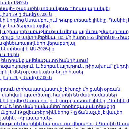
ժամը 18:00-ն
որկայի» բացառիկ տեսանյութ է հրապարակվել
ւլիսի 29-ը ժամը 07.00-ն
 կողմից Ստամբուլում թուրք տեսած լինելը. Դանիել
ջ․ նա ձերբակալվել է
աշխարհի առաջնության մեդալային հաշվարկի հաղ
ւյք, 42 ավտոմեքենա, 105 միլիարդ 865 միլիոն 865 հ
 զինծառայողների վերաբերյալ
ենտինային ԱԱ-2026-ից
 և 16-ին
 են դրանք ամենաշատը հանդիպում
ւզարկություն և ձերբակալություն․ թիրախում՝ ընդդ
լ է մեկ օր, սակայն տեղ չի հասել
ւլիսի 29-ը ժամը 07.00-ն
րդուն փոխպատվաստվել է խոզի մի քանի օրգան
նի մահվան պատճառը. հայտնի են մանրամասներ
 կողմից Ստամբուլում թուրք տեսած լինելը. Դանիել
ում է. նոր մանրամասներ՝ ողբերգական դեպքից
քում 19 քվեաթերթիկներից 7-ը ճանաչվել է վավեր
կյանին․ «Հրապարակ»
հության նախկին նախարար, վիրաբույժ Գագիկ Ստամ