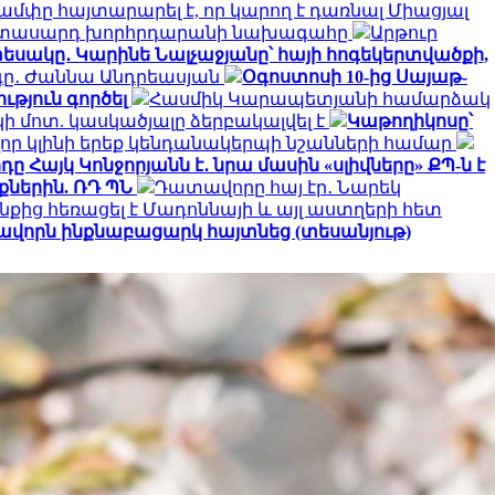
ամփը հայտարարել է, որ կարող է դառնալ Միացյալ
երիտասարդ խորհրդարանի նախագահը
Արթուր
եսակը․ Կարինե Նալչաջյանը՝ հայի հոգեկերտվածքի,
րգը․ Ժաննա Անդրեասյան
Օգոստոսի 10-ից Սայաթ-
ւթյուն գործել
Հասմիկ Կարապետյանի համարձակ
 մոտ. կասկածյալը ձերբակալվել է
Կաթողիկոսը՝
որ կլինի երեք կենդանակերպի նշանների համար
ը Հայկ Կոնջորյանն է․ նրա մասին «սլիվները» ՔՊ-ն է
ներին. ՌԴ ՊՆ
Դատավորը հայ էր․ Նարեկ
նքից հեռացել է Մադոննայի և այլ աստղերի հետ
ավորն ինքնաբացարկ հայտնեց (տեսանյութ)