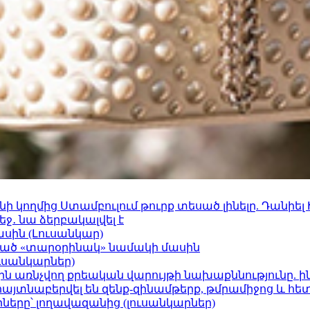
 կողմից Ստամբուլում թուրք տեսած լինելը. Դանիել
ջ․ նա ձերբակալվել է
ասին (Լուսանկար)
ացած «տարօրինակ» նամակի մասին
ւսանկարներ)
ո»-ին առնչվող քրեական վարույթի նախաքննությունը. ի
 հայտնաբերվել են զենք-զինամթերք, թմրամիջոց և հ
երը՝ լողավազանից (լուսանկարներ)