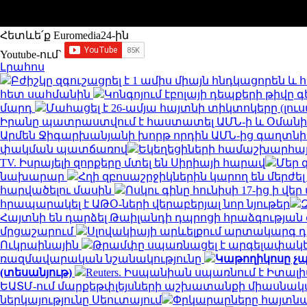
Հետևե՛ք Euromedia24-ին
Youtube-ում`
Լրահոս
Բժիշկը զգուշացրել է 1 ամիս միայն հնդկացորեն 
հետ սահմանին
Կոնգոյում էբոլայի դեպքերի թիվը գ
մարդ
Մահացել է 26-ամյա հայտնի տիկտոկերը (լու
Իրանը պատրաստվում է հաստատել ԱՄՆ-ի և Օման
Արմեն Ջիգարխանյանի խորթ որդին ԱՄՆ-ից գաղտնի
փակման պատճառով
Եկեղեցիների համաշխարհայ
TV. Իսրայելի զորքերը մտել են Սիրիայի հարավ
Մեր 
նախարար
Հղի զբոսաշրջիկներին կարող են մերժել
հարվածելու մասին
Ոսկու գինը հունիսի 17-ից ի վ
հրապարակել է ԱԹՕ-ների վերաբերյալ նոր նյութեր
Հայտնի են դարձել Թաիլանդի դպրոցի հրաձգությա
մրցաշարում
Սլովակիայի արևելքում արտակարգ դ
Ուկրաինային
Թրամփը սպառնացել է արգելափակել
ռազմավարական նշանակությունը
Կաթողիկոսը չպ
(տեսանյութ)
Reuters. Իսպանիան սպառնում է Իտ
ԵԱՏՄ-ում մարքեթփլեյսների աշխատանքի միասնակ
ներկայությունը Սեուտայում
Փրկարարները հայտնաբ