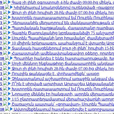
9
Գազ չի լինի օգոստոսի 4-ին ժամը 09:00-ից մինչև 
10
Կիլիկիայում կրակոցներով ուղեկցված «ռազբ
1
Ջուր չի լինի հուլիսի 28-ին ժամը 07.00-ից մինչև հո
2
Խստորեն դատապարտում եմ Ռուբեն Ռուբինյանի
3
Դերասանին մեղադրում են մանկապղծության մե
4
Պատմական հաղթանակ․ Հայաստանը դարձավ 
5
Գագիկ Ծառուկյանից կբռնագանձվի 75 անշարժ գո
6
Սուրեն Պապիկյանի նոր հրամանը՝ ժամկետային
7
10 միլիոն երկրպագու պահանջում է վտարել Արգ
8
Տասնյակ հասցեներում ջուր չի լինի՝ հուլիսի 15-ին
9
Հայաստանի ամենավտանգավոր օձերը. որտեղ
10
Պուտինը հանդես է եկել հայտարարությամբ. Խո
1
Սոչի մեկնող ինքնաթիռը ճանապարհին անցկացրե
2
Ջուր չի լինի հուլիսի 28-ին ժամը 07.00-ից մինչև հո
3
Ռուբլին թանկացել է․ փոխարժեքն՝ այսօր
4
Չինաստանում աշխարհում առաջին անգամ մա
5
Ո՞րն է սիրված արտիստ Արտաշես Ալեքսանյա
6
Խստորեն դատապարտում եմ Ռուբեն Ռուբինյանի
7
Նորայրը մեկնել էր հանգստի, արդեն վերադառն
8
1/15 ընտրատեղամասում վերահաշվարկի արդյուն
9
Շառաչուն ապտակ՝ «զորավար» Սուրեն Պապի
10
Ավտոմեքենայում հայտնաբերվել է առողջապա