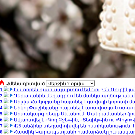
Ամենադիտված
1
Խստորեն դատապարտում եմ Ռուբեն Ռուբինյանի
2
Դերասանին մեղադրում են մանկապղծության մե
3
Սիլվա Հակոբյանը հայտնել է ցավալի կորստի մ
4
Նիկոլ Փաշինյանը հայտնել է առավոտյան ստ
5
Արտակարգ դեպք Սևանում. Մանրամասներ (լո
6
Ավարտվել է «Գող Բջե»-ին, «Տեցիկ»-ին ու «Գոջ
7
425 անձինք տեղափոխվել են ոստիկանություն․
8
Հասմիկ Կարապետյանի համարձակ լուսանկարն