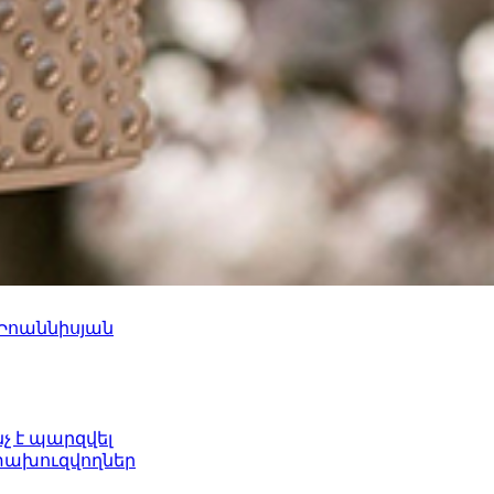
 Իոաննիսյան
նչ է պարզվել
ետախուզվողներ