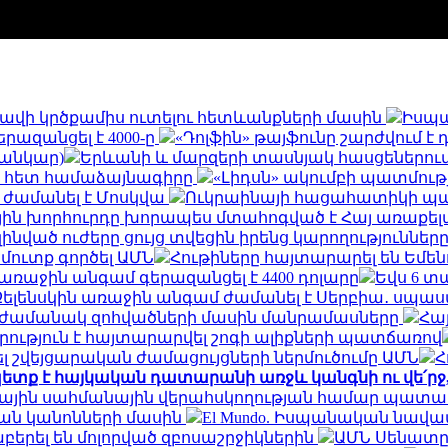
և հավի կրծքամիս ուտելու հետևանքների մասին
Իսպա
երազանցել է 4000-ը
«Դոլֆին» թայֆունը շարժվում է
սանկար)
Երևանի և մարզերի տասնյակ հասցեներում օգո
ի հետ համաձայնագիրը
«Լիդսն» ակումբի պատմու
 ժամանել է Մոսկվա
Ուկրաինայի հացահատիկի պահ
ին խորհուրդը խորապես մտահոգված է Հայ առաքելա
զինված ուժերը ցույց տվեցին իրենց կարողությունն
 մուտք գործել ԱՄՆ
Հութիները հայտարարել են Եմե
եր առաջին անգամ գերազանցել է 4400 դոլարը
Եվս 6 տ
Զելենսկին առաջին անգամ ժամանել է Սերբիա․ սպասվ
ն ժամանակ զոհվածների մասին մանրամասները
Հայ
րություն է հայտարարվել շոգի ալիքների պատճառով
 շվեյցարական ժամացույցների ներմուծումը ԱՄՆ
Հ
ետք է հայկական դատարանի առջև կանգնի ու վե՛ր
ալիային սահմանային վերահսկողության համար պատ
ան կանոնների մասին
El Mundo. Իսպանական նավա
երել են մոլորված զբոսաշրջիկներին
ԱՄՆ Սենատը 