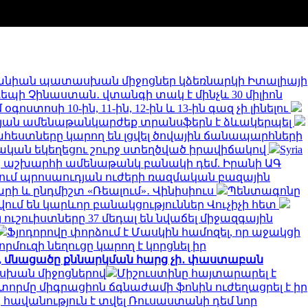
նիան պատասխան միջոցներ կձեռնարկի Իտալիայի
 դեպի Չինաստան․ վտանգի տակ է մինչև 30 միլիոն
ստոսի 10-ին, 11-ին, 12-ին և 13-ին գազ չի լինելու
թյան ամենաթանկարժեք տրանսֆերն է ձևակերպել
եստները կարող են լցվել ծովային ճանապարհների
կան եկեղեցու շուրջ ստեղծված իրավիճակով
Syria
երը աշխարհի ամենաթանկ բանակի դեմ. Իրանի ԱԳ
նում պրոսաուդյան ուժերի ռազմական բազային
արի և ընդմիշտ «Ռեալում»․ Վինիսիուս
Պենտագոնը
ում են կարևոր բանակցություններ Վուչիչի հետ
 ուշուիստները 37 մեդալ են նվաճել միջազգային
Ֆյոդորովը փորձում է Մասկին համոզել, որ աջակցի
որմուզի նեղուցը կարող է կորցնել իր
ջ, մնացածը քննարկման հարց չի․ փաստաբան
ասխան միջոցներով
Միշուստինը հայտարարել է
տորմը միգրացիոն ճգնաժամի ֆոնին ուժեղացրել է իր
հավանություն է տվել Ռուսաստանի դեմ նոր