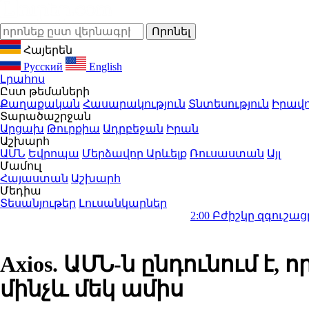
Հայերեն
Русский
English
Լրահոս
Ըստ թեմաների
Քաղաքական
Հասարակություն
Տնտեսություն
Իրավո
Տարածաշրջան
Արցախ
Թուրքիա
Ադրբեջան
Իրան
Աշխարհ
ԱՄՆ
Եվրոպա
Մերձավոր Արևելք
Ռուսաստան
Այլ
Մամուլ
Հայաստան
Աշխարհ
Մեդիա
Տեսանյութեր
Լուսանկարներ
2:00
Բժիշկը զգուշացրել է 1 ամ
Axios. ԱՄՆ-ն ընդունում է
մինչև մեկ ամիս