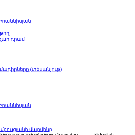
 Իոաննիսյան
թող
ազար դրամ
իմադիրները (տեսանյութ)
 Իոաննիսյան
բուլցյանի մարմինը