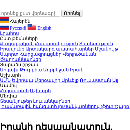
Հայերեն
Русский
English
Լրահոս
Ըստ թեմաների
Քաղաքական
Հասարակություն
Տնտեսություն
Իրավունք
Արտակարգ պատահարներ
Մշակույթ
Սպորտ
Հարցազրույցներ
Վերլուծական
Ծաղրանկարներ
Տարածաշրջան
Արցախ
Թուրքիա
Ադրբեջան
Իրան
Աշխարհ
ԱՄՆ
Եվրոպա
Մերձավոր Արևելք
Ռուսաստան
Այլ
Մամուլ
Հայաստան
Աշխարհ
Մեդիա
Տեսանյութեր
Լուսանկարներ
 ամառային հանգստի լուսանկարներով (ֆոտոշարք)
1:40
Իրանի դեսպանատուն.