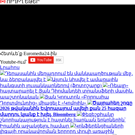
ՈՒՂԻՂ ԵԹԵՐ
Հետևե՛ք Euromedia24-ին
Youtube-ում`
Լրահոս
Դերասանին մեղադրում են մանկապղծության մեջ․
նա ձերբակալվել է
Ալսուն կիսվել է ամառային
հանգստի լուսանկարներով (ֆոտոշարք)
«Ռեալը»
հայտարարել է Յան Դիոմանդեի տրանսֆերի մասին․
պաշտոնական
Յան Կոուտոն «Բորուսիա
Դորտմունդից» միացել է «Կոմոյին»
Ծայրահեղ շոգը
2026 թվականին Եվրոպայում ավելի քան 25 հազար
մարդու կյանք է խլել. Bloomberg
Փեզեշքիանը
շնորհակալություն է հայտնել հարևան երկրներին՝
Իրանին աջակցելու համար
Կոնֆերենցիաների
լիգայի որակավորման երրորդ փուլի առաջին