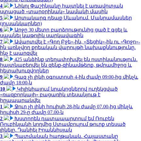
4
Նիկոլ Փաշինյանը հայտնել է առավոտյան
ստացած «տարօրինակ» նամակի մասին
5
Արտակարգ դեպք Սևանում. Մանրամասներ
(լուսանկարներ)
6
Արջը 30 մետր բարձրությունից ցած է գցել և
սպանել կաթոլիկ սարկավագին
7
Ավարտվել է «Գող Բջե»-ին, «Տեցիկ»-ին ու «Գոջո»-
ին առնչվող քրեական վարույթի նախաքննությունը.
ինչ է պարզվել
8
425 անձինք տեղափոխվել են ոստիկանություն․
հայտնաբերվել են զենք-զինամթերք, թմրամիջոց և
հետախուզվողներ
9
Գազ չի լինի օգոստոսի 4-ին ժամը 09:00-ից մինչև
ժամը 18:00-ն
10
Կիլիկիայում կրակոցներով ուղեկցված
«ռազբորկայի» բացառիկ տեսանյութ է
հրապարակվել
1
Ջուր չի լինի հուլիսի 28-ին ժամը 07.00-ից մինչև
հուլիսի 29-ը ժամը 07.00-ն
2
Խստորեն դատապարտում եմ Ռուբեն
Ռուբինյանի կողմից Ստամբուլում թուրք տեսած
լինելը. Դանիել Իոաննիսյան
3
Պատմական հաղթանակ․ Հայաստանը