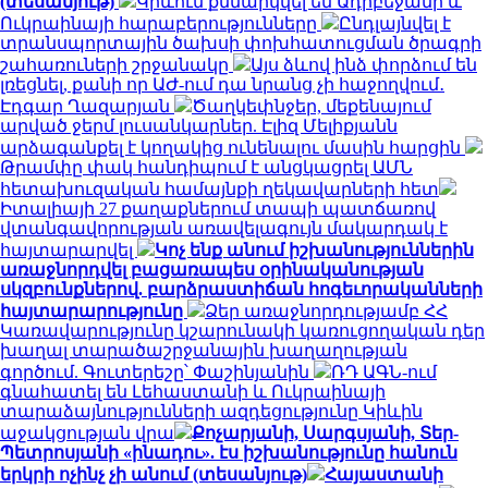
(տեսանյութ)
Կիևում քննարկվել են Ադրբեջանի և
Ուկրաինայի հարաբերությունները
Ընդլայնվել է
տրանսպորտային ծախսի փոխհատուցման ծրագրի
շահառուների շրջանակը
Այս ձևով ինձ փորձում են
լռեցնել, քանի որ ԱԺ-ում դա նրանց չի հաջողվում․
Էդգար Ղազարյան
Ծաղկեփնջեր, մեքենայում
արված ջերմ լուսանկարներ. Էլիզ Մելիքյանն
արձագանքել է կողակից ունենալու մասին հարցին
Թրամփը փակ հանդիպում է անցկացրել ԱՄՆ
հետախուզական համայնքի ղեկավարների հետ
Իտալիայի 27 քաղաքներում տապի պատճառով
վտանգավորության առավելագույն մակարդակ է
հայտարարվել
Կոչ ենք անում իշխանություններին
առաջնորդվել բացառապես օրինականության
սկզբունքներով. բարձրաստիճան հոգեւորականների
հայտարարությունը
Ձեր առաջնորդությամբ ՀՀ
Կառավարությունը կշարունակի կառուցողական դեր
խաղալ տարածաշրջանային խաղաղության
գործում. Գուտերեշը՝ Փաշինյանին
ՌԴ ԱԳՆ-ում
գնահատել են Լեհաստանի և Ուկրաինայի
տարաձայնությունների ազդեցությունը Կիևին
աջակցության վրա
Քոչարյանի, Սարգսյանի, Տեր-
Պետրոսյանի «ինադու». էս իշխանությունը հանուն
երկրի ոչինչ չի անում (տեսանյութ)
Հայաստանի