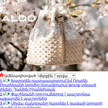
Ամենադիտված
1
Խստորեն դատապարտում եմ Ռուբեն
Ռուբինյանի կողմից Ստամբուլում թուրք տեսած
լինելը. Դանիել Իոաննիսյան
2
Փաշինյանի որոշումներով 7 պաշտոնյա
ազատվել է պաշտոնից
3
Սիլվա Հակոբյանը հայտնել է ցավալի կորստի
մասին (Լուսանկար)