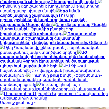
բնակչության թիվը շուրջ 7 հազարով ավելացել է
Քիմիկոսը զգուշացրել է խոհանոցում թույլ տրվող
վտանգավոր սխալի մասին
Եթե նման
գործելակերպը շարունակվի ՌԴ-ն իր
զբոսաշրջիկներին խորհուրդ կտա չայցելել
Հայաստան. Մատվիենկո
Նոր մեղադրանք՝ Գագիկ
Ծառուկյանին. Թրամփը ընտրել է իր
իրավահաջորդին (տեսանյութ)
Ռուսաստանը
պատրաստ է շարունակել Հայաստանի
երկաթուղիների կոնցեսիոն կառավարումը. Օվերչուկ
Օլեգ Գազմանովը քննադատել է արհեստական
բանականությամբ ստեղծված երգերը
ԱԺ
պատգամավորի հոր հոգեհանգստին մասնակցելու
ժամանակ Գորիսի էկոպարեկային ծառայության
պետը հանկարծամահ է եղել
«Էմ Ջի»-ում
հայտնաբերվել է 38 վարչական իրավախախտում
(տեսանյութ)
Պուտինը թույլ է տվել «Շերեմետևո»
օդանավակայանի պետական բաժնեմասի
մասնավորեցումը
Գումարը կհոսի այս
կենդանակերպի նշանների ձեռքը. ո՞վ կհարստանա
Լեհաստանում կբացեն Եվրոպայում Աստվածամոր
ամենաբարձր արձանը
Ամբողջ լրահոսը »