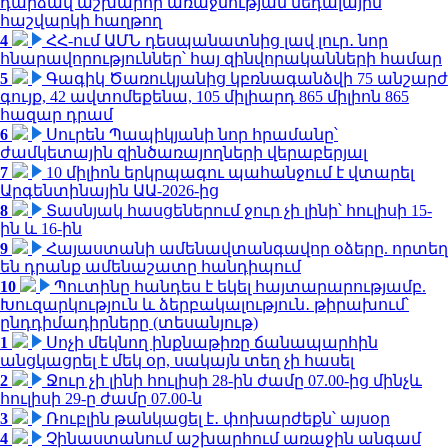
դարձավ աշխարհի առաջնության մեդալային
հաշվարկի հաղթող
4
ՀՀ-ում ԱՄՆ դեսպանատնից լավ լուր․ նոր
հնարավորություններ՝ հայ զինվորականների համար
5
Գագիկ Ծառուկյանից կբռնագանձվի 75 անշարժ
գույք, 42 ավտոմեքենա, 105 միլիարդ 865 միլիոն 865
հազար դրամ
6
Սուրեն Պապիկյանի նոր հրամանը՝
ժամկետային զինծառայողների վերաբերյալ
7
10 միլիոն երկրպագու պահանջում է վտարել
Արգենտինային ԱԱ-2026-ից
8
Տասնյակ հասցեներում ջուր չի լինի՝ հուլիսի 15-
ին և 16-ին
9
Հայաստանի ամենավտանգավոր օձերը. որտեղ
են դրանք ամենաշատը հանդիպում
10
Պուտինը հանդես է եկել հայտարարությամբ.
Խուզարկություն և ձերբակալություն․ թիրախում՝
ընդդիմադիրները (տեսանյութ)
1
Սոչի մեկնող ինքնաթիռը ճանապարհին
անցկացրել է մեկ օր, սակայն տեղ չի հասել
2
Ջուր չի լինի հուլիսի 28-ին ժամը 07.00-ից մինչև
հուլիսի 29-ը ժամը 07.00-ն
3
Ռուբլին թանկացել է․ փոխարժեքն՝ այսօր
4
Չինաստանում աշխարհում առաջին անգամ