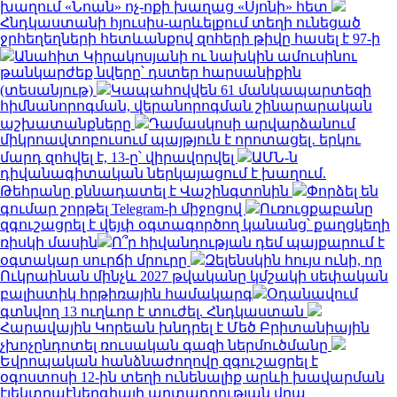
խաղում «Նոան» ոչ-ոքի խաղաց «Սյոնի» հետ
Հնդկաստանի հյուսիս-արևելքում տեղի ունեցած
ջրհեղեղների հետևանքով զոհերի թիվը հասել է 97-ի
Անահիտ Կիրակոսյանի ու նախկին ամուսինու
թանկարժեք նվերը՝ դստեր հարսանիքին
(տեսանյութ)
Կապահովվեն 61 մանկապարտեզի
հիմնանորոգման, վերանորոգման շինարարական
աշխատանքները
Դամասկոսի արվարձանում
միկրոավտոբուսում պայթյուն է որոտացել․ երկու
մարդ զոհվել է, 13-ը՝ վիրավորվել
ԱՄՆ-ն
դիվանագիտական ներկայացում է խաղում.
Թեհրանը քննադատել է Վաշինգտոնին
Փորձել են
գումար շորթել Telegram-ի միջոցով
Ուռուցքաբանը
զգուշացրել է վեյփ օգտագործող կանանց՝ քաղցկեղի
ռիսկի մասին
Ո՞ր հիվանդության դեմ պայքարում է
օգտակար սուրճի մրուրը
Զելենսկին հույս ունի, որ
Ուկրաինան մինչև 2027 թվականը կմշակի սեփական
բալիստիկ հրթիռային համակարգ
Օդանավում
գտնվող 13 ուղևոր է տուժել. Հնդկաստան
Հարավային Կորեան խնդրել է Մեծ Բրիտանիային
չխոչընդոտել ռուսական գազի ներմուծմանը
Եվրոպական հանձնաժողովը զգուշացրել է
օգոստոսի 12-ին տեղի ունենալիք արևի խավարման
էլեկտրաէներգիայի արտադրության վրա