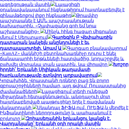
ազդեցության մասին
Լայպցիգի
օդանավակայանում ինքնաթիռում հայտնաբերվել է
զինամթերքով լիքը ինքնաթիռ
Թրամփը
պաշտպանել է ԱՄՆ պաշտպանության
նախարարին․ «Չափազանց գոհ եմ նրա
աշխատանքից»
Մինչև հինգ հազար միգրանտ
մնում է Սեուտայում
Գարեգին Բ Վեփահառին
դատարան կանչելն անընդունելի է եւ
դատապարտելի. Արամ Ա
Գարգառ բնակավայրում
«KamAZ» մակնիշի բետոնախառնիչը դուրս է եկել
ճանապարհի երթևեկելի հատվածից, կողաշրջվել և
բшխվել մոտակա տան պատին․ կա վիրшվոր
Խոշոր
հրդեհ՝ Երևանի Սիլիկյան թաղամասի
հարևանությամբ գտնվող աղբավայրում
Կոբախիձե. Վրաստանի դռները բաց են բոլոր
զբոսաշրջիկների համար, այդ թվում՝ Ռուսաստանից
ժամանածների
Լայպցիգում տեղի ունեցած
միջադեպի հետաքննություն․ անօդաչուի մոտ
հայտնաբերված պայթուցիկը եղել է ռազմական
մակարդակի
Սկանդալ ՖԻՖԱ-ում․ ՈՒԵՖԱ-ն մերժել է
Ինֆանտինոյի ներողությունը և պահպանում է
բոյկոտը
Զոհասեղանին երևանցու կյանքն է․
Վարդանյանը՝ Երևանի օդի որակի մասին