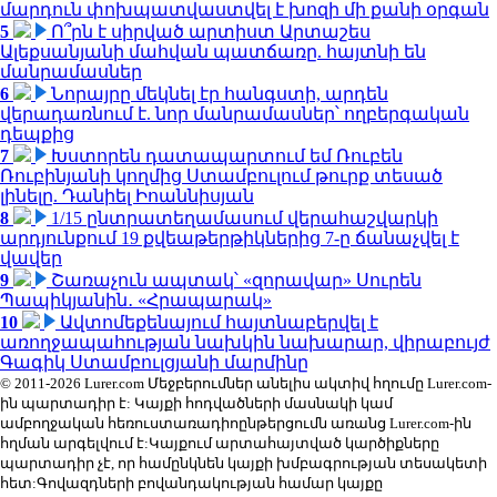
մարդուն փոխպատվաստվել է խոզի մի քանի օրգան
5
Ո՞րն է սիրված արտիստ Արտաշես
Ալեքսանյանի մահվան պատճառը. հայտնի են
մանրամասներ
6
Նորայրը մեկնել էր հանգստի, արդեն
վերադառնում է. նոր մանրամասներ՝ ողբերգական
դեպքից
7
Խստորեն դատապարտում եմ Ռուբեն
Ռուբինյանի կողմից Ստամբուլում թուրք տեսած
լինելը. Դանիել Իոաննիսյան
8
1/15 ընտրատեղամասում վերահաշվարկի
արդյունքում 19 քվեաթերթիկներից 7-ը ճանաչվել է
վավեր
9
Շառաչուն ապտակ՝ «զորավար» Սուրեն
Պապիկյանին․ «Հրապարակ»
10
Ավտոմեքենայում հայտնաբերվել է
առողջապահության նախկին նախարար, վիրաբույժ
Գագիկ Ստամբուլցյանի մարմինը
© 2011-2026 Lurer.com Մեջբերումներ անելիս ակտիվ հղումը Lurer.com-
ին պարտադիր է: Կայքի հոդվածների մասնակի կամ
ամբողջական հեռուստառադիոընթերցումն առանց Lurer.com-ին
հղման արգելվում է:Կայքում արտահայտված կարծիքները
պարտադիր չէ, որ համընկնեն կայքի խմբագրության տեսակետի
հետ:Գովազդների բովանդակության համար կայքը