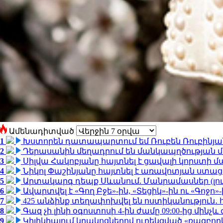
Ամենադիտված
1
Խստորեն դատապարտում եմ Ռուբեն Ռուբինյանի
2
Դերասանին մեղադրում են մանկապղծության մե
3
Սիլվա Հակոբյանը հայտնել է ցավալի կորստի մ
4
Նիկոլ Փաշինյանը հայտնել է առավոտյան ստ
5
Արտակարգ դեպք Սևանում. Մանրամասներ (լո
6
Ավարտվել է «Գող Բջե»-ին, «Տեցիկ»-ին ու «Գոջ
7
425 անձինք տեղափոխվել են ոստիկանություն․
8
Գազ չի լինի օգոստոսի 4-ին ժամը 09:00-ից մինչև 
9
Կիլիկիայում կրակոցներով ուղեկցված «ռազբո