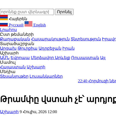
Հայերեն
Русский
English
Լրահոս
Ըստ թեմաների
Քաղաքական
Հասարակություն
Տնտեսություն
Իրավո
Տարածաշրջան
Արցախ
Թուրքիա
Ադրբեջան
Իրան
Աշխարհ
ԱՄՆ
Եվրոպա
Մերձավոր Արևելք
Ռուսաստան
Այլ
Մամուլ
Հայաստան
Աշխարհ
Մեդիա
Տեսանյութեր
Լուսանկարներ
22:40
Հորմուզի նեղուցը կար
Թրամփը վստահ չէ՝ արդյո
Աշխարհ
9 Հուլիս, 2026 12:00