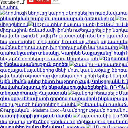
Youtube-ում`
Լրահոս
Հորմուզի նեղուցը կարող է կորցնել իր ռազմավար
քննարկման հարց չի․ փաստաբան (տեսանյութ)
Re
միջոցներով
Միշուստինը հայտարարել է ԵԱՏՄ-ում
միգրացիոն ճգնաժամի ֆոնին ուժեղացրել է իր ներկա
հավանություն է տվել Ռուսաստանի դեմ նոր պատժա
հայտարարել է, որ կարող է դառնալ Միացյալ Նահա
ամենաերիտասարդ խորհրդարանի նախագահը
Ա
պահանջատեր տեսակը․ Կարինե Նալչաջյանը՝ հայի հ
հնչեց ՀՀ օրհներգը․ Ժաննա Անդրեասյան
Օգոստոսի
է ինքնասպանություն գործել
Հասմիկ Կարապետյանի
գազալցակայաններից մեկի մոտ. կասկածյալը ձերբակ
թվականի օգոստոսը վտանգավոր կլինի երեք կենդ
Ալեն Սիմոնյանից հետո հաջորդը Հայկ Կոնջորյանն է․
նավահանգստային ենթակառուցվածքներին. ՌԴ ՊՆ
տեղափոխումը Հայաստան
Կյանքից հեռացել է Մ
գնացքը.Վեհափառի գործով դատավորն ինքնաբացար
տեղաշարժի խնդիրների մասին
Պետական դավաճանո
Թուրքական «Madame Coco»-ն ամբողջությամբ հեռան
պատրիարքի լռության մասին
Հայաստանին ևս 500
մարզադպրոցի ձեռքբերման գործընթացում խախտու
ծայրահեղ ծանր վիճակում․ IranWire
ԱՄՆ-ում Faceboo