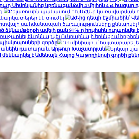
ադ Սիմոնյանից կբռնագանձվի 4 միլիոն 454 հազար 
ից
Բելառուսին պակասում է ԽՍՀՄ-ի կառավարման 
եռնարկատերեր են տուժել
ԱԺ-ից դեպի Էջմիածին՝ 
իտվայի սահմանապահ ծառայությունները քննարկել 
կնամթերքի ավելի քան 91%-ը հուլիսին ուղարկվել
աջարկել են քննարկել Ուկրաինայի երկնքում հրթիռ
 եպիսկոպոսների գործը
Ռումինիայում հայտարարել ե
 տանեին դատարան. Արթուր Խաչատրյան
Երկար կյ
եկնարկել է Ամենայն Հայոց Կաթողիկոսի գործի քննո