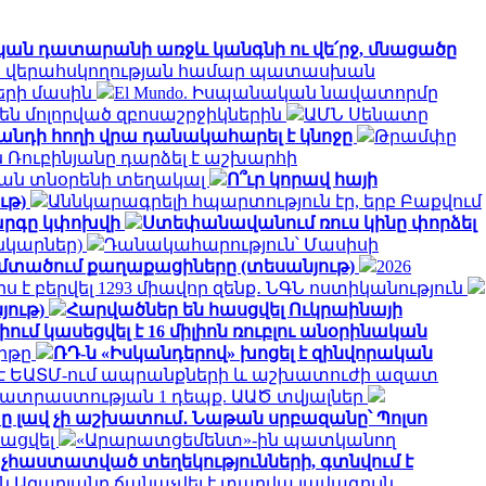
կան դատարանի առջև կանգնի ու վե՛րջ, մնացածը
յին վերահսկողության համար պատասխան
երի մասին
El Mundo. Իսպանական նավատորմը
են մոլորված զբոսաշրջիկներին
ԱՄՆ Սենատը
խանդի հողի վրա դանակահարել է կնոջը
Թրամփը
ն Ռուբինյանը դարձել է աշխարհի
թյան տնօրենի տեղակալ
Ո՞ւր կորավ հայի
ւթ)
Աննկարագրելի հպարտություն էր, երբ Բաքվում
կարգը կփոխվի
Ստեփանավանում ռուս կինը փորձել
նկարներ)
Դանակահարություն՝ Մասիսի
ն մտածում քաղաքացիները (տեսանյութ)
2026
ս է բերվել 1293 միավոր զենք․ ՆԳՆ ոստիկանություն
յութ)
Հարվածներ են հասցվել Ուկրաինայի
ում կասեցվել է 16 միլիոն ռուբլու անօրինական
բիթը
ՌԴ-ն «Իսկանդերով» խոցել է զինվորական
 է ԵԱՏՄ-ում ապրանքների և աշխատուժի ազատ
պատրաստության 1 դեպք. ԱԱԾ տվյալներ
ը լավ չի աշխատում․ Նաթան սրբազանը՝ Պոլսո
կացվել
«Արարատցեմենտ»-ին պատկանող
չհաստատված տեղեկությունների, գտնվում է
ն Ազարյանը ճանաչվել է տարվա լավագույն