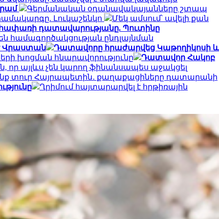
դրամ
Գերմանական օդանավակայանները շտապ
համակարգը. Լուկաշենկո
Մեկ ամսում՝ ավելի քան
Վեհափառի դատավարությանը. Պուտինը
են համագործակցության ընդլայնման
 է Վրաստան
Դատավորը հրաժարվեց Կաթողիկոսի և
ների խոցման հնարավորությունը
Դատավոր Հակոբ
ն, որ այլևս չեն կարող ֆինանսապես աջակցել
անք տուր Հայրապետին․ քաղաքացիները դատարանի
ւթյունը
Ղրիմում հայտարարվել է հրթիռային