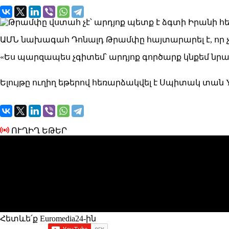
ԱՄՆ նախագահ Դոնալդ Թրամփը հայտարարել է, որ չգ
«Ես պարզապես չգիտեմ՝ արդյոք գործարք կնքեմ նրան
Ելույթը ուղիղ եթերով հեռարձակվել է Սպիտակ տան Yo
ՈՒՂԻՂ ԵԹԵՐ
Հետևե՛ք Euromedia24-ին