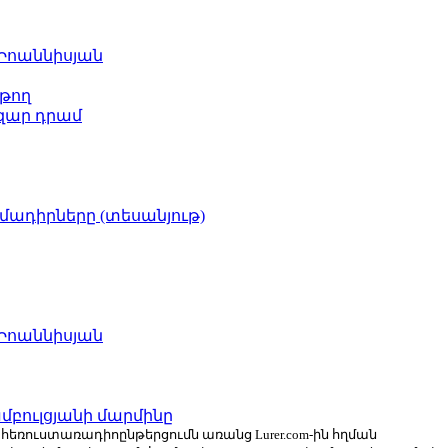
 Իոաննիսյան
թող
ազար դրամ
իմադիրները (տեսանյութ)
 Իոաննիսյան
բուլցյանի մարմինը
ն հեռուստառադիոընթերցումն առանց Lurer.com-ին հղման