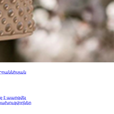
 Իոաննիսյան
նչ է պարզվել
ետախուզվողներ