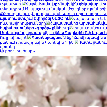
փրկարար
Տաթև համայնքի նախկին ղեկավար Մուր
տեղադրում են պաշտպանական միջոցներ դրոններ
400 հազար քմ ոչնչացված պահեստ․ հարյուրավոր ձ
պատրաստվում է փորձել ՆԱՏՕ-ին
Հայաստանի և Լ
հնարավորությունները
Հայաստանից արտահանված ձ
եպիսկոպոսների «գործը» քննելուց
Լեհաստանում առ
Մանուկյանը հրաժարվել է քննել Գարեգին Բ-ի և վեց
Ուկրաինային
Պատկերացնու՞մ եք՝ Հռոմի պապին
բակում դիմավորեցին Գարեգին Բ-ին
Դատարանում մ
վտանգ
Ամբողջ լրահոսը »