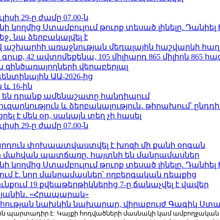
ւլիսի 29-ը ժամը 07.00-ն
 կողմից Ստամբուլում թուրք տեսած լինելը. Դանիել
ջ․ նա ձերբակալվել է
աշխարհի առաջնության մեդալային հաշվարկի հաղ
ւյք, 42 ավտոմեքենա, 105 միլիարդ 865 միլիոն 865 հ
 զինծառայողների վերաբերյալ
ենտինային ԱԱ-2026-ից
 և 16-ին
 են դրանք ամենաշատը հանդիպում
ւզարկություն և ձերբակալություն․ թիրախում՝ ընդդ
լ է մեկ օր, սակայն տեղ չի հասել
ւլիսի 29-ը ժամը 07.00-ն
րդուն փոխպատվաստվել է խոզի մի քանի օրգան
նի մահվան պատճառը. հայտնի են մանրամասներ
 կողմից Ստամբուլում թուրք տեսած լինելը. Դանիել
ում է. նոր մանրամասներ՝ ողբերգական դեպքից
քում 19 քվեաթերթիկներից 7-ը ճանաչվել է վավեր
կյանին․ «Հրապարակ»
հության նախկին նախարար, վիրաբույժ Գագիկ Ստամ
r.com-ին պարտադիր է: Կայքի հոդվածների մասնակի կամ ամբողջակա