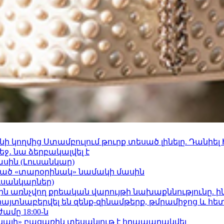
 կողմից Ստամբուլում թուրք տեսած լինելը. Դանիել
ջ․ նա ձերբակալվել է
ասին (Լուսանկար)
ացած «տարօրինակ» նամակի մասին
ւսանկարներ)
ո»-ին առնչվող քրեական վարույթի նախաքննությունը. ի
 հայտնաբերվել են զենք-զինամթերք, թմրամիջոց և հ
ժամը 18:00-ն
րկայի» բացառիկ տեսանյութ է հրապարակվել