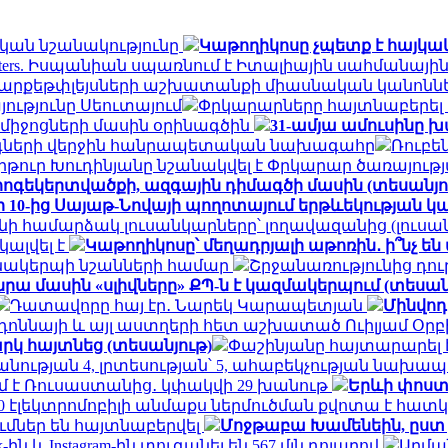
ական նշանակությունը
Կաթողիկոսը չպետք է հայկա
uters. Իսպանիան սպառնում է Իտալիային սահմանա
 մարքեթփլեյսների աշխատանքի միասնական կանոնն
յությունը Սեուտայում
Փրկարարները հայտնաբերել 
միջոցների մասին օրինագծին
31-ամյա ամուսինը 
նգների վերջին հանրապետական ​​նախագահը
Ռուբե
րթուր Խուդինյանը նշանակվել է Փրկարար ծառայու
ոգեկերտվածքի, ազգային դիմագծի մասին (տեսանյո
 10-ից Սայաթ-Նովայի պողոտայում երթևեկության 
 համարձակ լուսանկարները՝ լողավազանից (լուսա
ալվել է
Կաթողիկոսը՝ մեղադրյալի աթոռին․ ի՞նչ ե
անակերպի նշանների համար
Շրջանառությունից դուր
 նրա մասին «սլիվները» ՔՊ-ն է կազմակերպում (տեսան
Դատավորը հայ էր․ Նարեկ Կարապետյան
Մինվոդի
ադոննայի և այլ աստղերի հետ աշխատած Ուիլյամ Օր
կ հայտնեց (տեսանյութ)
Փաշինյանը հայտարարել
ւթյան 4, լրտեսության՝ 5, ահաբեկչության նախա
ում է Ռուսաստանից․ կփակվի 29 խանութ
Երևի փոստ
0 էլեկտրոմոբիլի անմաքս ներմուծման քվոտա է հատ
մներ են հայտնաբերվել
Մոջթաբա Խամենեին, ըստ 
k-ին և Instagram-ին տուգանել են 567 մլն դոլարով
Արմա