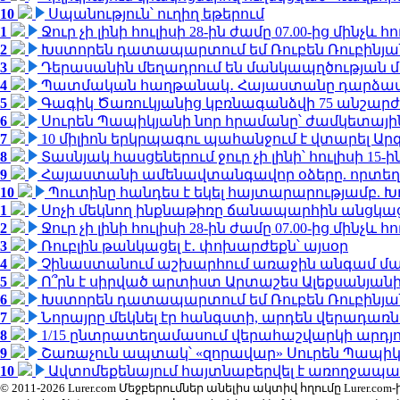
10
Սպանություն՝ ուղիղ եթերում
1
Ջուր չի լինի հուլիսի 28-ին ժամը 07.00-ից մինչև հո
2
Խստորեն դատապարտում եմ Ռուբեն Ռուբինյանի
3
Դերասանին մեղադրում են մանկապղծության մե
4
Պատմական հաղթանակ․ Հայաստանը դարձավ 
5
Գագիկ Ծառուկյանից կբռնագանձվի 75 անշարժ գո
6
Սուրեն Պապիկյանի նոր հրամանը՝ ժամկետային
7
10 միլիոն երկրպագու պահանջում է վտարել Արգ
8
Տասնյակ հասցեներում ջուր չի լինի՝ հուլիսի 15-ին
9
Հայաստանի ամենավտանգավոր օձերը. որտեղ
10
Պուտինը հանդես է եկել հայտարարությամբ. Խո
1
Սոչի մեկնող ինքնաթիռը ճանապարհին անցկացրե
2
Ջուր չի լինի հուլիսի 28-ին ժամը 07.00-ից մինչև հո
3
Ռուբլին թանկացել է․ փոխարժեքն՝ այսօր
4
Չինաստանում աշխարհում առաջին անգամ մա
5
Ո՞րն է սիրված արտիստ Արտաշես Ալեքսանյա
6
Խստորեն դատապարտում եմ Ռուբեն Ռուբինյանի
7
Նորայրը մեկնել էր հանգստի, արդեն վերադառն
8
1/15 ընտրատեղամասում վերահաշվարկի արդյուն
9
Շառաչուն ապտակ՝ «զորավար» Սուրեն Պապի
10
Ավտոմեքենայում հայտնաբերվել է առողջապա
© 2011-2026 Lurer.com Մեջբերումներ անելիս ակտիվ հղումը Lure