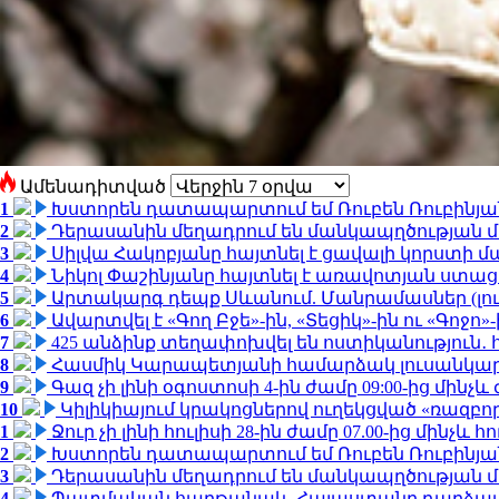
Ամենադիտված
1
Խստորեն դատապարտում եմ Ռուբեն Ռուբինյանի
2
Դերասանին մեղադրում են մանկապղծության մե
3
Սիլվա Հակոբյանը հայտնել է ցավալի կորստի մ
4
Նիկոլ Փաշինյանը հայտնել է առավոտյան ստ
5
Արտակարգ դեպք Սևանում. Մանրամասներ (լո
6
Ավարտվել է «Գող Բջե»-ին, «Տեցիկ»-ին ու «Գոջ
7
425 անձինք տեղափոխվել են ոստիկանություն․
8
Հասմիկ Կարապետյանի համարձակ լուսանկարն
9
Գազ չի լինի օգոստոսի 4-ին ժամը 09:00-ից մինչև 
10
Կիլիկիայում կրակոցներով ուղեկցված «ռազբ
1
Ջուր չի լինի հուլիսի 28-ին ժամը 07.00-ից մինչև հո
2
Խստորեն դատապարտում եմ Ռուբեն Ռուբինյանի
3
Դերասանին մեղադրում են մանկապղծության մե
4
Պատմական հաղթանակ․ Հայաստանը դարձավ 