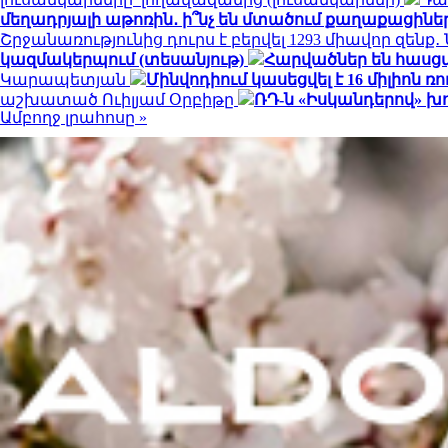
մեղադրյալի աթոռին․ ի՞նչ են մտածում քաղաքացինե
Շրջանառությունից դուրս է բերվել 1293 միավոր զենք
կազմակերպում (տեսանյութ)
Հարվածներ են հասց
Կարապետյան
Մինվոդիում կասեցվել է 16 միլիո
աշխատած Ուիլյամ Օրբիթը
ՌԴ-ն «Իսկանդերով» խ
Ամբողջ լրահոսը »