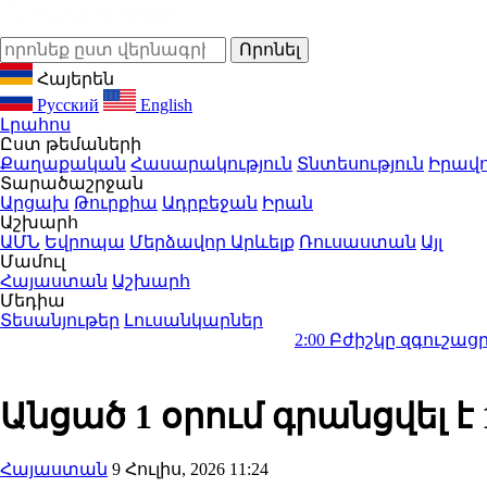
Հայերեն
Русский
English
Լրահոս
Ըստ թեմաների
Քաղաքական
Հասարակություն
Տնտեսություն
Իրավո
Տարածաշրջան
Արցախ
Թուրքիա
Ադրբեջան
Իրան
Աշխարհ
ԱՄՆ
Եվրոպա
Մերձավոր Արևելք
Ռուսաստան
Այլ
Մամուլ
Հայաստան
Աշխարհ
Մեդիա
Տեսանյութեր
Լուսանկարներ
2:00
Բժիշկը զգուշացրել է 1 ամի
Անցած 1 օրում գրանցվել է 
Հայաստան
9 Հուլիս, 2026 11:24