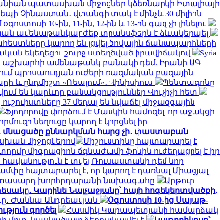
նիան պատասխան միջոցներ կձեռնարկի Իտալիայի
 դեպի Չինաստան․ վտանգի տակ է մինչև 30 միլիոն
ստոսի 10-ին, 11-ին, 12-ին և 13-ին գազ չի լինելու
թյան ամենաթանկարժեք տրանսֆերն է ձևակերպել
եստները կարող են լցվել ծովային ճանապարհների
կան եկեղեցու շուրջ ստեղծված իրավիճակով
Syria
երը աշխարհի ամենաթանկ բանակի դեմ. Իրանի ԱԳ
նում պրոսաուդյան ուժերի ռազմական բազային
արի և ընդմիշտ «Ռեալում»․ Վինիսիուս
Պենտագոնը
ում են կարևոր բանակցություններ Վուչիչի հետ
 ուշուիստները 37 մեդալ են նվաճել միջազգային
Ֆյոդորովը փորձում է Մասկին համոզել, որ աջակցի
որմուզի նեղուցը կարող է կորցնել իր
ջ, մնացածը քննարկման հարց չի․ փաստաբան
ասխան միջոցներով
Միշուստինը հայտարարել է
տորմը միգրացիոն ճգնաժամի ֆոնին ուժեղացրել է իր
հավանություն է տվել Ռուսաստանի դեմ նոր
ամփը հայտարարել է, որ կարող է դառնալ Միացյալ
երիտասարդ խորհրդարանի նախագահը
Արթուր
եսակը․ Կարինե Նալչաջյանը՝ հայի հոգեկերտվածքի,
րգը․ Ժաննա Անդրեասյան
Օգոստոսի 10-ից Սայաթ-
ւթյուն գործել
Հասմիկ Կարապետյանի համարձակ
 մոտ. կասկածյալը ձերբակալվել է
Կաթողիկոսը՝