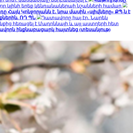
որ կլինի երեք կենդանակերպի նշանների համար
ը Հայկ Կոնջորյանն է․ նրա մասին «սլիվները» ՔՊ-ն է
ներին. ՌԴ ՊՆ
Դատավորը հայ էր․ Նարեկ
նքից հեռացել է Մադոննայի և այլ աստղերի հետ
ավորն ինքնաբացարկ հայտնեց (տեսանյութ)