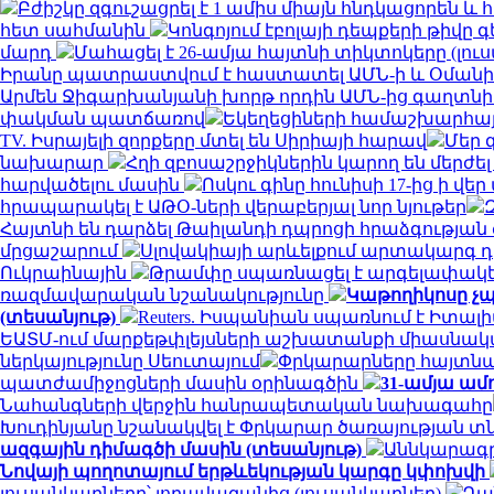
Բժիշկը զգուշացրել է 1 ամիս միայն հնդկացորեն 
հետ սահմանին
Կոնգոյում էբոլայի դեպքերի թիվը գ
մարդ
Մահացել է 26-ամյա հայտնի տիկտոկերը (լու
Իրանը պատրաստվում է հաստատել ԱՄՆ-ի և Օման
Արմեն Ջիգարխանյանի խորթ որդին ԱՄՆ-ից գաղտնի
փակման պատճառով
Եկեղեցիների համաշխարհայ
TV. Իսրայելի զորքերը մտել են Սիրիայի հարավ
Մեր 
նախարար
Հղի զբոսաշրջիկներին կարող են մերժել
հարվածելու մասին
Ոսկու գինը հունիսի 17-ից ի վ
հրապարակել է ԱԹՕ-ների վերաբերյալ նոր նյութեր
Հայտնի են դարձել Թաիլանդի դպրոցի հրաձգությա
մրցաշարում
Սլովակիայի արևելքում արտակարգ դ
Ուկրաինային
Թրամփը սպառնացել է արգելափակել
ռազմավարական նշանակությունը
Կաթողիկոսը չպ
(տեսանյութ)
Reuters. Իսպանիան սպառնում է Իտ
ԵԱՏՄ-ում մարքեթփլեյսների աշխատանքի միասնակ
ներկայությունը Սեուտայում
Փրկարարները հայտնաբ
պատժամիջոցների մասին օրինագծին
31-ամյա ամ
Նահանգների վերջին հանրապետական ​​նախագահը
Խուդինյանը նշանակվել է Փրկարար ծառայության 
ազգային դիմագծի մասին (տեսանյութ)
Աննկարագրե
Նովայի պողոտայում երթևեկության կարգը կփոխվի
լուսանկարները՝ լողավազանից (լուսանկարներ)
Դա