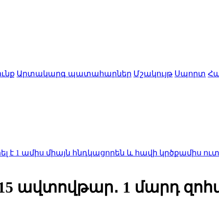
ւնք
Արտակարգ պատահարներ
Մշակույթ
Սպորտ
Հա
ս միայն հնդկացորեն և հավի կրծքամիս ուտելու հետև
15 ավտովթար․ 1 մարդ զոհվե