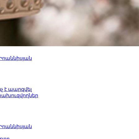
 Իոաննիսյան
նչ է պարզվել
ետախուզվողներ
 Իոաննիսյան
թող