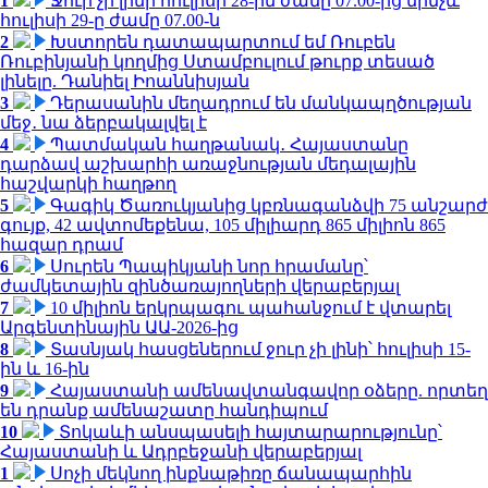
1
Ջուր չի լինի հուլիսի 28-ին ժամը 07.00-ից մինչև
հուլիսի 29-ը ժամը 07.00-ն
2
Խստորեն դատապարտում եմ Ռուբեն
Ռուբինյանի կողմից Ստամբուլում թուրք տեսած
լինելը. Դանիել Իոաննիսյան
3
Դերասանին մեղադրում են մանկապղծության
մեջ․ նա ձերբակալվել է
4
Պատմական հաղթանակ․ Հայաստանը
դարձավ աշխարհի առաջնության մեդալային
հաշվարկի հաղթող
5
Գագիկ Ծառուկյանից կբռնագանձվի 75 անշարժ
գույք, 42 ավտոմեքենա, 105 միլիարդ 865 միլիոն 865
հազար դրամ
6
Սուրեն Պապիկյանի նոր հրամանը՝
ժամկետային զինծառայողների վերաբերյալ
7
10 միլիոն երկրպագու պահանջում է վտարել
Արգենտինային ԱԱ-2026-ից
8
Տասնյակ հասցեներում ջուր չի լինի՝ հուլիսի 15-
ին և 16-ին
9
Հայաստանի ամենավտանգավոր օձերը. որտեղ
են դրանք ամենաշատը հանդիպում
10
Տոկաևի անսպասելի հայտարարությունը՝
Հայաստանի և Ադրբեջանի վերաբերյալ
1
Սոչի մեկնող ինքնաթիռը ճանապարհին