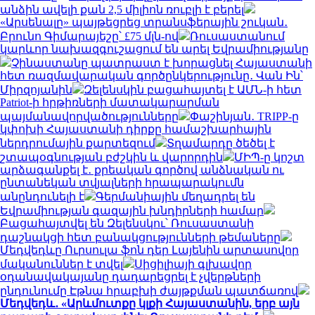
անձին ավելի քան 2,5 միլիոն ռուբլի է բերել
«Արսենալը» պայթեցրեց տրանսֆերային շուկան․
Բրունո Գիմարայեշը՝ £75 մլն-ով
Ռուսաստանում
կարևոր նախազգուշացում են արել Եվրամիությանը
Չինաստանը պատրաստ է խորացնել Հայաստանի
հետ ռազմավարական գործընկերությունը․ Վան Ին՝
Միրզոյանին
Զելենսկին բացահայտել է ԱՄՆ-ի հետ
Patriot-ի հրթիռների մատակարարման
պայմանավորվածությունները
Փաշինյան․ TRIPP-ը
կփոխի Հայաստանի դիրքը համաշխարհային
ներդրումային քարտեզում
Տղամարդը ծեծել է
շտապօգնության բժշկին և վարորդին
ՄԻՊ-ը կոշտ
արձագանքել է․ քրեական գործով անձնական ու
ընտանեկան տվյալների հրապարակումն
անընդունելի է
Գերմանիային մեղադրել են
Եվրամիության գազային խնդիրների համար
Բացահայտվել են Զելենսկու՝ Ռուսաստանի
դաշնակցի հետ բանակցությունների թեմաները
Մեդվեդևը Ուրսուլա ֆոն դեր Լայենին արտասովոր
մականուններ է տվել
Սիցիլիայի գլխավոր
օդանավակայանը դադարեցրել է չվերթների
ընդունումը Էթնա հրաբխի ժայթքման պատճառով
Մեդվեդև․ «Արևմուտքը կլքի Հայաստանին, երբ այն