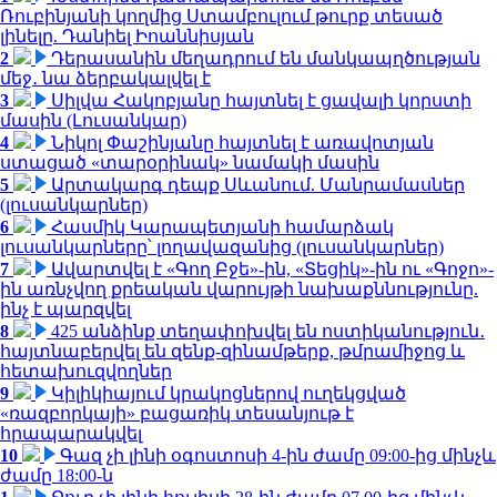
Ռուբինյանի կողմից Ստամբուլում թուրք տեսած
լինելը. Դանիել Իոաննիսյան
2
Դերասանին մեղադրում են մանկապղծության
մեջ․ նա ձերբակալվել է
3
Սիլվա Հակոբյանը հայտնել է ցավալի կորստի
մասին (Լուսանկար)
4
Նիկոլ Փաշինյանը հայտնել է առավոտյան
ստացած «տարօրինակ» նամակի մասին
5
Արտակարգ դեպք Սևանում. Մանրամասներ
(լուսանկարներ)
6
Հասմիկ Կարապետյանի համարձակ
լուսանկարները՝ լողավազանից (լուսանկարներ)
7
Ավարտվել է «Գող Բջե»-ին, «Տեցիկ»-ին ու «Գոջո»-
ին առնչվող քրեական վարույթի նախաքննությունը.
ինչ է պարզվել
8
425 անձինք տեղափոխվել են ոստիկանություն․
հայտնաբերվել են զենք-զինամթերք, թմրամիջոց և
հետախուզվողներ
9
Կիլիկիայում կրակոցներով ուղեկցված
«ռազբորկայի» բացառիկ տեսանյութ է
հրապարակվել
10
Գազ չի լինի օգոստոսի 4-ին ժամը 09:00-ից մինչև
ժամը 18:00-ն