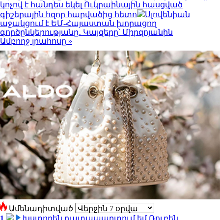
կոչով է հանդես եկել Ուկրաինային հասցված
գիշերային հզոր հարվածից հետո
Սլովենիան
աջակցում է ԵՄ-Հայաստան խորացող
գործընկերությանը․ Կայզերը՝ Միրզոյանին
Ամբողջ լրահոսը »
Ամենադիտված
1
Խստորեն դատապարտում եմ Ռուբեն