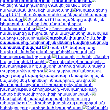
դադարի օգտակար լինել Ռուսաստանի դեմ»
Գելենջիկում լողափերը փակվել են ԱԹՍ-ների
հարձակման վտանգի պատճառով
Քաղաքագետը
նշել է ԵՄ-ի հետ Հայաստանի մերձեցման հնարավոր
հետևանքը
Զելենսկի․ ՌԴ հարվածները ավերել են
էլեկտրակայաններ, հիվանդանոցներ ու
համալսարաններ
Ի՞նչ է Patriot հրթիռային
համակարգը և ինչու են դրա պաշարները սպառվում
ամբողջ աշխարհում
Թուրքիան փակում է Սև ծովի
ճանապարհը․ Նովոռոսիյսկ մեկնող նավերի անցումը
սահմանափակվում է
Իրանի ԱԳ նախարարը
հարևան մահմեդական երկրներին «իսկական
եղբայրության» կոչ է արել
Մահացել է Լիոնել Մեսսիի
հայրը՝ Խորխե Մեսսին
Ռուբինյանը շնորհավորել է
խաղաղության հռչակագրի ստորագրման առաջին
տարեդարձի առիթով
Բուլղարիայում անօդաչու
թռչող սարք է պայթել գազատարի կոմպրեսորային
կայանից մեկ կիլոմետր հեռավորության վրա
Ֆրանսիան ողջունում է հայ-ադրբեջանական
խաղաղության գործընթացը․ «Խաղաղությունը
պետք է վերածվի շոշափելի իրականության»
Եկեղեցիների համաշխարհային խորհուրդը
ահազանգում է․ մտահոգված են Հայ առաքելական
եկեղեցու շուրջ ստեղծված իրավիճակով
Զելենսկին