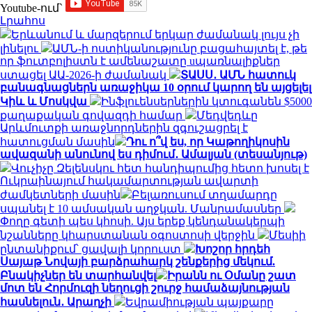
Youtube-ում`
Լրահոս
Երևանում և մարզերում երկար ժամանակ լույս չի
լինելու
ԱՄՆ-ի ոստիկանությունը բացահայտել է, թե
որ ֆուտբոլիստն է ամենաշատը uպառնալիքներ
ստացել ԱԱ-2026-ի ժամանակ
ՏԱՍՍ․ ԱՄՆ հատուկ
բանագնացներն առաջիկա 10 օրում կարող են այցելել
Կիև և Մոսկվա
Ինֆլուենսերներին կտուգանեն $5000
քաղաքական գովազդի համար
Մեդվեդևը
Արևմուտքի առաջնորդներին զգուշացրել է
հատուցման մասին
Դու ո՞վ ես, որ Կաթողիկոսին
ավազանի անունով ես դիմում․ Ամալյան (տեսանյութ)
Վուչիչը Զելենսկու հետ հանդիպումից հետո խոսել է
Ուկրաինայում հակամարտության ավարտի
ժամկետների մասին
Բելառուսում տղամարդը
սպանել է 10 ամսական աղջկան. Մանրամասներ
Փողը գետի պես կհոսի. Այս երեք կենդանակերպի
նշանները կհարստանան օգոստոսի վերջին
Մեսիի
ընտանիքում՝ ցավալի կորուստ
Խոշոր հրդեհ
Սայաթ Նովայի բարձրահարկ շենքերից մեկում.
Բնակիչներ են տարհանվել
Իրանն ու Օմանը շատ
մոտ են Հորմուզի նեղուցի շուրջ համաձայնության
հասնելուն․ Արաղչի
Եվրամիության պայքարը