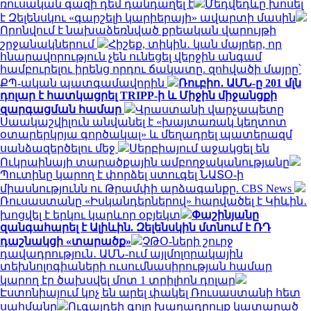
ռուսական գազի դեմ դանդաղել է
Մեդվեդևը խոսել
է Զելենսկու «գարշելի կարիերայի» ավարտի մասին
Որոնվում է նախաձեռնված քրեական վարույթի
շրջանակներում
Հիշեք, տիկին․ կան մայրեր, որ
հնարավորություն չեն ունեցել վերջին անգամ
համբուրելու իրենց որդու ճակատը. զոհվածի մայրը՝
ՔՊ-ական պատգամավորին
Ռուբիո․ ԱՄՆ-ը 201 մլն
դոլար է հատկացրել TRIPP-ի և Միջին միջանցքի
զարգացման համար
Վրաստանի վարչապետը
Սաակաշվիլուն անվանել է «խայտառակ կեղտոտ
օտարերկրյա գործակալ» և մեղադրել պատերազմ
սանձազերծելու մեջ
Սերբիայում աջակցել են
Ուկրաինայի տարածքային ամբողջականությանը
Պուտինը կարող է փորձել ստուգել ՆԱՏՕ-ի
միասնությունն ու Թրամփի արձագանքը. CBS News
Ռուսաստանը «Իսկանդերներով» հարվածել է Կիևին․
խոցվել է երկու կարևոր օբյեկտ
Փաշինյանը
զանգահարել է Ալիևին. Զելենսկին մտնում է ՌԴ
դաշնակցի «տարածք»
ՉԹՕ-ների շուրջ
դավադրություն․ ԱՄՆ-ում այլմոլորակային
տեխնոլոգիաների ուսումնասիրության համար
կարող էր ծախսվել մոտ 1 տրիլիոն դոլար
Էստոնիայում կոչ են արել փակել Ռուսաստանի հետ
սահմանը
Ուգալդեի գոլը խաղադրույք կատարած