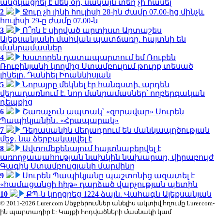
անցկացրել է մեկ օր, սակայն տեղ չի հասել
2
Ջուր չի լինի հուլիսի 28-ին ժամը 07.00-ից մինչև
հուլիսի 29-ը ժամը 07.00-ն
3
Ո՞րն է սիրված արտիստ Արտաշես
Ալեքսանյանի մահվան պատճառը. հայտնի են
մանրամասներ
4
Խստորեն դատապարտում եմ Ռուբեն
Ռուբինյանի կողմից Ստամբուլում թուրք տեսած
լինելը. Դանիել Իոաննիսյան
5
Նորայրը մեկնել էր հանգստի, արդեն
վերադառնում է. նոր մանրամասներ՝ ողբերգական
դեպքից
6
Շառաչուն ապտակ՝ «զորավար» Սուրեն
Պապիկյանին․ «Հրապարակ»
7
Դերասանին մեղադրում են մանկապղծության
մեջ․ նա ձերբակալվել է
8
Ավտոմեքենայում հայտնաբերվել է
առողջապահության նախկին նախարար, վիրաբույժ
Գագիկ Ստամբուլցյանի մարմինը
9
Սուրեն Պապիկյանը պաշտոնից ազատել է
«համացանցի հիթ» դարձած վարչության պետին
10
ՔՊ-ն կորցրեց 1224 ձայն. Վահագն Ալեքսանյան
© 2011-2026 Lurer.com Մեջբերումներ անելիս ակտիվ հղումը Lurer.com-
ին պարտադիր է: Կայքի հոդվածների մասնակի կամ