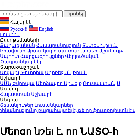
Հայերեն
Русский
English
Լրահոս
Ըստ թեմաների
Քաղաքական
Հասարակություն
Տնտեսություն
Իրավունք
Արտակարգ պատահարներ
Մշակույթ
Սպորտ
Հարցազրույցներ
Վերլուծական
Ծաղրանկարներ
Տարածաշրջան
Արցախ
Թուրքիա
Ադրբեջան
Իրան
Աշխարհ
ԱՄՆ
Եվրոպա
Մերձավոր Արևելք
Ռուսաստան
Այլ
Մամուլ
Հայաստան
Աշխարհ
Մեդիա
Տեսանյութեր
Լուսանկարներ
նությունը բացահայտել է, թե որ ֆուտբոլիստն է ա
Մերցը նշել է, որ ՆԱՏՕ-ի