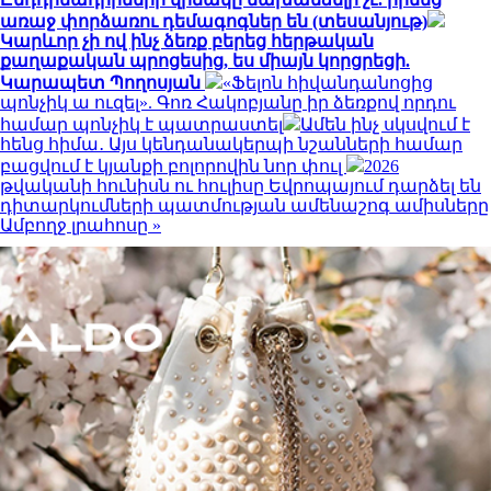
առաջ փորձառու դեմագոգներ են (տեսանյութ)
Կարևոր չի ով ինչ ձեռք բերեց հերթական
քաղաքական պրոցեսից, ես միայն կորցրեցի.
Կարապետ Պողոսյան
«Ֆելոն հիվանդանոցից
պոնչիկ ա ուզել». Գոռ Հակոբյանը իր ձեռքով որդու
համար պոնչիկ է պատրաստել
Ամեն ինչ սկսվում է
հենց հիմա․ Այս կենդանակերպի նշանների համար
բացվում է կյանքի բոլորովին նոր փուլ
2026
թվականի հունիսն ու հուլիսը Եվրոպայում դարձել են
դիտարկումների պատմության ամենաշոգ ամիսները
Ամբողջ լրահոսը »