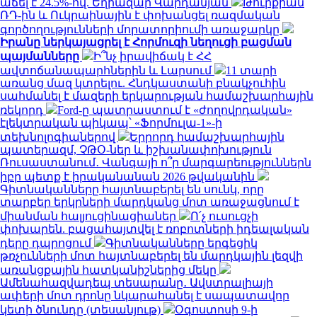
աճել է 24.5%-ով. Եղիազար Վարդանյան
Թուրքիան
ՌԴ-ին և Ուկրաինային է փոխանցել ռազմական
գործողությունների մորատորիումի առաջարկը
Իրանը ներկայացրել է Հորմուզի նեղուցի բացման
պայմանները
Ի՞նչ իրավիճակ է ՀՀ
ավտոճանապարհներին և Լարսում
11 տարի
առանց մազ կտրելու. Հնդկաստանի բնակչուհին
սահմանել է մազերի երկարության համաշխարհային
ռեկորդ
Ford-ը պատրաստում է «ժողովրդական»
էլեկտրական պիկապ՝ «Ֆորմուլա-1»-ի
տեխնոլոգիաներով
Երրորդ համաշխարհային
պատերազմ, ՉԹՕ-ներ և իշխանափոխություն
Ռուսաստանում․ Վանգայի ո՞ր մարգարեություններն
իբր պետք է իրականանան 2026 թվականին
Գիտնականները հայտնաբերել են սունկ, որը
տարբեր երկրների մարդկանց մոտ առաջացնում է
միանման հալյուցինացիաներ
Ո՛չ ուսուցչի
փոխարեն. բացահայտվել է ռոբոտների իդեալական
դերը դպրոցում
Գիտնականները երգեցիկ
թռչունների մոտ հայտնաբերել են մարդկային լեզվի
առանցքային հատկանիշներից մեկը
Ամենահազվադեպ տեսարանը․ Ավստրալիայի
ափերի մոտ դրոնը նկարահանել է սապատավոր
կետի ծնունդը (տեսանյութ)
Օգոստոսի 9-ի