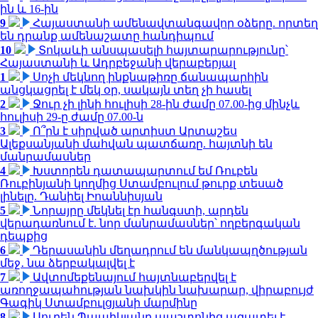
ին և 16-ին
9
Հայաստանի ամենավտանգավոր օձերը. որտեղ
են դրանք ամենաշատը հանդիպում
10
Տոկաևի անսպասելի հայտարարությունը՝
Հայաստանի և Ադրբեջանի վերաբերյալ
1
Սոչի մեկնող ինքնաթիռը ճանապարհին
անցկացրել է մեկ օր, սակայն տեղ չի հասել
2
Ջուր չի լինի հուլիսի 28-ին ժամը 07.00-ից մինչև
հուլիսի 29-ը ժամը 07.00-ն
3
Ո՞րն է սիրված արտիստ Արտաշես
Ալեքսանյանի մահվան պատճառը. հայտնի են
մանրամասներ
4
Խստորեն դատապարտում եմ Ռուբեն
Ռուբինյանի կողմից Ստամբուլում թուրք տեսած
լինելը. Դանիել Իոաննիսյան
5
Նորայրը մեկնել էր հանգստի, արդեն
վերադառնում է. նոր մանրամասներ՝ ողբերգական
դեպքից
6
Դերասանին մեղադրում են մանկապղծության
մեջ․ նա ձերբակալվել է
7
Ավտոմեքենայում հայտնաբերվել է
առողջապահության նախկին նախարար, վիրաբույժ
Գագիկ Ստամբուլցյանի մարմինը
8
Սուրեն Պապիկյանը պաշտոնից ազատել է