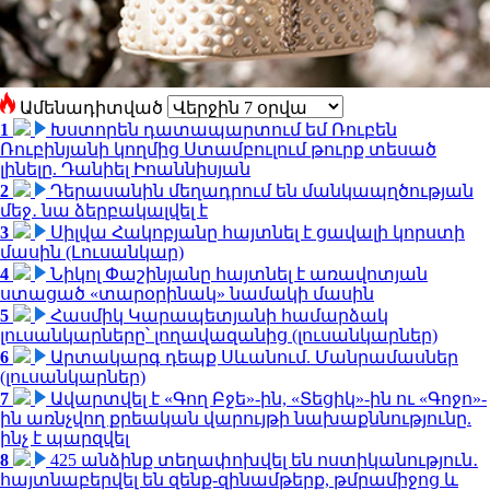
Ամենադիտված
1
Խստորեն դատապարտում եմ Ռուբեն
Ռուբինյանի կողմից Ստամբուլում թուրք տեսած
լինելը. Դանիել Իոաննիսյան
2
Դերասանին մեղադրում են մանկապղծության
մեջ․ նա ձերբակալվել է
3
Սիլվա Հակոբյանը հայտնել է ցավալի կորստի
մասին (Լուսանկար)
4
Նիկոլ Փաշինյանը հայտնել է առավոտյան
ստացած «տարօրինակ» նամակի մասին
5
Հասմիկ Կարապետյանի համարձակ
լուսանկարները՝ լողավազանից (լուսանկարներ)
6
Արտակարգ դեպք Սևանում. Մանրամասներ
(լուսանկարներ)
7
Ավարտվել է «Գող Բջե»-ին, «Տեցիկ»-ին ու «Գոջո»-
ին առնչվող քրեական վարույթի նախաքննությունը.
ինչ է պարզվել
8
425 անձինք տեղափոխվել են ոստիկանություն․
հայտնաբերվել են զենք-զինամթերք, թմրամիջոց և