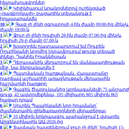
հետախուզվողներ
9
Կիլիկիայում կրակոցներով ուղեկցված
«ռազբորկայի» բացառիկ տեսանյութ է
հրապարակվել
10
Գազ չի լինի օգոստոսի 4-ին ժամը 09:00-ից մինչև
ժամը 18:00-ն
1
Ջուր չի լինի հուլիսի 28-ին ժամը 07.00-ից մինչև
հուլիսի 29-ը ժամը 07.00-ն
2
Խստորեն դատապարտում եմ Ռուբեն
Ռուբինյանի կողմից Ստամբուլում թուրք տեսած
լինելը. Դանիել Իոաննիսյան
3
Դերասանին մեղադրում են մանկապղծության
մեջ․ նա ձերբակալվել է
4
Պատմական հաղթանակ․ Հայաստանը
դարձավ աշխարհի առաջնության մեդալային
հաշվարկի հաղթող
5
Գագիկ Ծառուկյանից կբռնագանձվի 75 անշարժ
գույք, 42 ավտոմեքենա, 105 միլիարդ 865 միլիոն 865
հազար դրամ
6
Սուրեն Պապիկյանի նոր հրամանը՝
ժամկետային զինծառայողների վերաբերյալ
7
10 միլիոն երկրպագու պահանջում է վտարել
Արգենտինային ԱԱ-2026-ից
8
Տասնյակ հասցեներում ջուր չի լինի՝ հուլիսի 15-