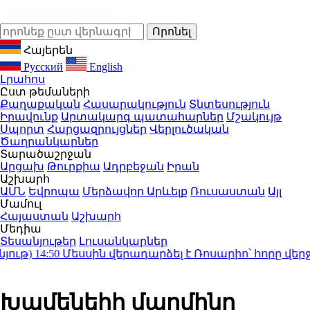
Հայերեն
Русский
English
Լրահոս
Ըստ թեմաների
Քաղաքական
Հասարակություն
Տնտեսություն
Իրավունք
Արտակարգ պատահարներ
Մշակույթ
Սպորտ
Հարցազրույցներ
Վերլուծական
Ծաղրանկարներ
Տարածաշրջան
Արցախ
Թուրքիա
Ադրբեջան
Իրան
Աշխարհ
ԱՄՆ
Եվրոպա
Մերձավոր Արևելք
Ռուսաստան
Այլ
Մամուլ
Հայաստան
Աշխարհ
Մեդիա
Տեսանյութեր
Լուսանկարներ
թ)
14:50
Մեսսին վերադարձել է Ռոսարիո՝ հորը վերջին
Խամենեիի մարմինը