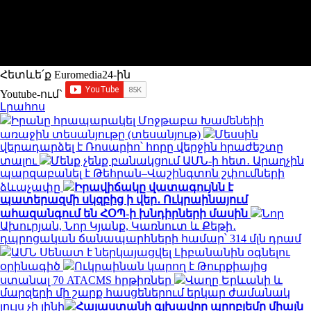
Հետևե՛ք Euromedia24-ին
Youtube-ում`
Լրահոս
Իրանը հրապարակել Մոջթաբա Խամենեիի
առաջին տեսանյութը (տեսանյութ)
Մեսսին
վերադարձել է Ռոսարիո՝ հորը վերջին հրաժեշտը
տալու
Մենք չենք բանակցում ԱՄՆ-ի հետ․ Արաղչին
պարզաբանել է Թեհրան–Վաշինգտոն շփումների
ձևաչափը
Իրավիճակը վատագույնն է
պատերազմի սկզբից ի վեր․ Ուկրաինայում
ահազանգում են ՀՕՊ-ի խնդիրների մասին
Նոր
Ախուրյան, Նոր Կյանք, Կառնուտ և Քեթի․
դպրոցական ճանապարհների համար՝ 314 մլն դրամ
ԱՄՆ Սենատ է ներկայացվել Լիբանանին օգնելու
օրինագիծ
Ուկրաինան կարող է Թուրքիայից
ստանալ 70 ATACMS հրթիռներ
Վաղը Երևանի և
մարզերի մի շարք հասցեներում երկար ժամանակ
լույս չի լինի
Հայաստանի գլխավոր պրոբլեմը միայն