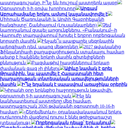
աստղագուշակը. Ի՞նչ են հուշում աստղերն այսօր
Օգոստոսի 9-ի օրվա խորհուրդը
Արգամ
Աբրահամյանը երկու ամսով կալանավորվել է
Միհրան Ծառուկյանի և Արփի Գաբրիելյանի
հանգիստը՝ Շանհայում (Լուսանկարներ)
Չեմ
կարողանում զսպել արցունքներս. «Բանակում»-ի
Վարուժը տաղավարում խոսել է եղբոր ողբերգական
կորստի մասին
Ինչպե՞ս պայքարել սեզոնային
ալերգիայի դեմ. պարզ մեթոդներ
2027 թվականից
Ֆինլանդիայի քաղաքացիություն ստանալու համար
պետք է հանձնել երկրի մասին գիտելիքների
քննություն
Բազմաթիվ հասցեներում երկար
ժամանակ գազ չի լինելու
Ալիևը նամակ է գրել
Թրամփին․ նա պատմել է Հայաստանի հետ
խաղաղության տնտեսական առավելությունների
մասին
Ի՞նչ եղանակ է սպասվում առաջիկա օրերին
Կիրակի օրը երկնքից հաջողություն կթափվի․
օգոստոսի 9-ի աստղագուշակ
Ինչ են
կանխատեսում աստղերը մեզ համար.
աստղագուշակ 2026 թվականի օգոստոսի 10-16-ի
համար
«Շերեմետևո» օդանավակայանում երկու
ուղևորուհի վազելով դուրս է եկել թռիչքադաշտ
(տեսանյութ)
Ողբերգական դեպք՝ Երևանում
Ընդդիմադիրների վիճակը նախանձելի չէ. իրենց