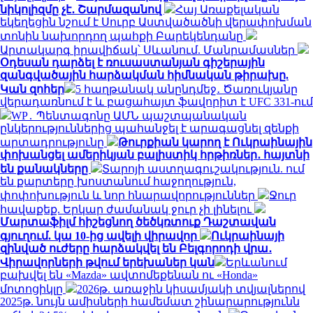
նիկոլիզմը չէ․ Շարմազանով
Հայ Առաքելական
եկեղեցին նշում է Սուրբ Աստվածածնի վերափոխման
տոնին նախորդող պահքի Բարեկենդանը
Արտակարգ իրավիճակ՝ Սևանում. Մանրամասներ
Օդեսան դարձել է ռուսաստանյան գիշերային
զանգվածային հարձակման հիմնական թիրախը.
Կան զոհեր
5 հաղթանակ անընդմեջ․ Ծառուկյանը
վերադառնում է և բացահայտ ֆավորիտ է UFC 331-ում
WP․ Պենտագոնը ԱՄՆ պաշտպանական
ընկերություններից պահանջել է արագացնել զենքի
արտադրությունը
Թուրքիան կարող է Ուկրաինային
փոխանցել ամերիկյան բալիստիկ հրթիռներ․ հայտնի
են քանակները
Տարոյի աստղագուշակություն. ում
են քարտերը խոստանում հաջողություն,
փոփոխություն և նոր հնարավորություններ
Ջուր
հավաքեք. Երկար ժամանակ ջուր չի լինելու
Մարտաֆիլմ հիշեցնող ծեծկռտուք Դաշտավան
գյուղում. կա 10-ից ավելի վիրավոր
Ուկրաինայի
զինված ուժերը հարձակվել են Բելգորոդի վրա․
Վիրավորների թվում երեխաներ կան
Երևանում
բախվել են «Mazda» ավտոմեքենան ու «Honda»
մոտոցիկլը
2026թ. առաջին կիսամյակի տվյալներով
2025թ. նույն ամիսների համեմատ շինարարությունն