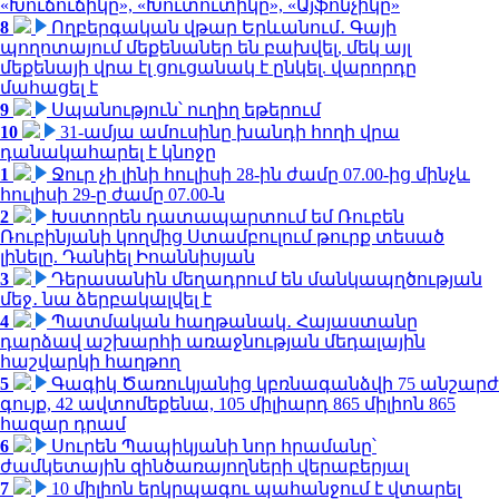
«Խուճուճիկը», «Խուտուտիկը», «Այֆոնչիկը»
8
Ողբերգական վթար Երևանում․ Գայի
պողոտայում մեքենաներ են բախվել, մեկ այլ
մեքենայի վրա էլ ցուցանակ է ընկել. վարորդը
մահացել է
9
Սպանություն՝ ուղիղ եթերում
10
31-ամյա ամուսինը խանդի հողի վրա
դանակահարել է կնոջը
1
Ջուր չի լինի հուլիսի 28-ին ժամը 07.00-ից մինչև
հուլիսի 29-ը ժամը 07.00-ն
2
Խստորեն դատապարտում եմ Ռուբեն
Ռուբինյանի կողմից Ստամբուլում թուրք տեսած
լինելը. Դանիել Իոաննիսյան
3
Դերասանին մեղադրում են մանկապղծության
մեջ․ նա ձերբակալվել է
4
Պատմական հաղթանակ․ Հայաստանը
դարձավ աշխարհի առաջնության մեդալային
հաշվարկի հաղթող
5
Գագիկ Ծառուկյանից կբռնագանձվի 75 անշարժ
գույք, 42 ավտոմեքենա, 105 միլիարդ 865 միլիոն 865
հազար դրամ
6
Սուրեն Պապիկյանի նոր հրամանը՝
ժամկետային զինծառայողների վերաբերյալ
7
10 միլիոն երկրպագու պահանջում է վտարել