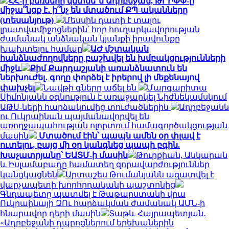
ՀՀ-ի բեռները կմտնե՞ն Ադրբեջան, ԹՐԻՓՓ-ը
միջա՞նցք է․ ի՞նչ են մտածում ՔՊ-ականները
(տեսանյութ)
Մեսսին դատի է տալու
լրատվամիջոցներին՝ հոր հուղարկավորության
ժամանակ անձնական կյանքի իրավունքը
խախտելու համար
ԱԺ մշտական
հանձնաժողովները բաշխվել են խմբակցությունների
միջև
Քիմ Քարդաշյանի առանձնատուն են
ներխուժել․ գողը փորձել է իրերով լի մեքենայով
փախչել
Նավթի գները աճել են
Մարգարիտա
Սիմոնյանն օգնություն է առաջարկել Նիժնեկամսկում
ԱԹՍ-ների հարձակումից տուժածներին
Ադրբեջանն
ու Ուկրաինան պայմանավորվել են
առողջապահության ոլորտում համագործակցության
մասին
Մտածում էին՝ պապն ամեն օր փլավ է
ուտելու, բայց մի օր կանգնեց պապի բգին.
Խաչատրյանը՝ ԵԱՏՄ-ի մասին
Թուրքիան, Անկարան
և Իսլամաբադը համատեղ զորավարժություններ
կանցկացնեն
Արտաշես Թումանյանն ազատվել է
վարչապետի խորհրդականի պաշտոնից
Գնդապետը պատմել է Թաթարստանի վրա
Ուկրաինայի ԶՈւ հարձակման ժամանակ ԱՄՆ-ի
հնարավոր դերի մասին
Տաթև Հայրապետյան․
«Ադրբեջանի դպրոցներում երեխաներին