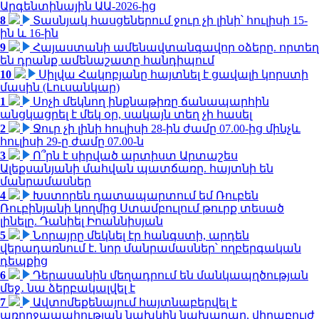
Արգենտինային ԱԱ-2026-ից
8
Տասնյակ հասցեներում ջուր չի լինի՝ հուլիսի 15-
ին և 16-ին
9
Հայաստանի ամենավտանգավոր օձերը. որտեղ
են դրանք ամենաշատը հանդիպում
10
Սիլվա Հակոբյանը հայտնել է ցավալի կորստի
մասին (Լուսանկար)
1
Սոչի մեկնող ինքնաթիռը ճանապարհին
անցկացրել է մեկ օր, սակայն տեղ չի հասել
2
Ջուր չի լինի հուլիսի 28-ին ժամը 07.00-ից մինչև
հուլիսի 29-ը ժամը 07.00-ն
3
Ո՞րն է սիրված արտիստ Արտաշես
Ալեքսանյանի մահվան պատճառը. հայտնի են
մանրամասներ
4
Խստորեն դատապարտում եմ Ռուբեն
Ռուբինյանի կողմից Ստամբուլում թուրք տեսած
լինելը. Դանիել Իոաննիսյան
5
Նորայրը մեկնել էր հանգստի, արդեն
վերադառնում է. նոր մանրամասներ՝ ողբերգական
դեպքից
6
Դերասանին մեղադրում են մանկապղծության
մեջ․ նա ձերբակալվել է
7
Ավտոմեքենայում հայտնաբերվել է
առողջապահության նախկին նախարար, վիրաբույժ