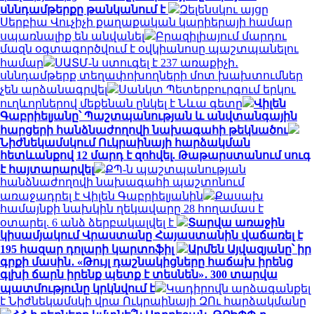
սննդամթերքը թանկանում է
Զելենսկու այցը
Սերբիա Վուչիչի քաղաքական կարիերայի համար
սպառնալիք են անվանել
Բրազիլիայում մարդու
մազն օգտագործվում է օվկիանոսը պաշտպանելու
համար
ՍԱՏՄ-ն ստուգել է 237 առաքիչի․
սննդամթերք տեղափոխողների մոտ խախտումներ
չեն արձանագրվել
Սանկտ Պետերբուրգում երկու
ուղևորներով մեքենան ընկել է Նևա գետը
Վիլեն
Գաբրիելյանը՝ Պաշտպանության և անվտանգային
հարցերի հանձնաժողովի նախագահի թեկնածու
Նիժնեկամսկում Ուկրաինայի հարձակման
հետևանքով 12 մարդ է զոհվել. Թաթարստանում սուգ
է հայտարարվել
ՔՊ-ն պաշտպանության
հանձնաժողովի նախագահի պաշտոնում
առաջադրել է Վիլեն Գաբրիելյանին
Քասախ
համայնքի նախկին ղեկավարը 28 հողամաս է
օտարել. 6 անձ ձերբակալվել է
Տարվա առաջին
կիսամյակում Վրաստանը Հայաստանին վաճառել է
195 հազար դոլարի կարտոֆիլ
Արմեն Այվազյանը՝ իր
գրքի մասին․ «Թույլ դաշնակիցները հաճախ իրենց
գլխի ճարն իրենք պետք է տեսնեն»․ 300 տարվա
պատմությունը կրկնվում է
Կադիրովն արձագանքել
է Նիժնեկամսկի վրա Ուկրաինայի ԶՈւ հարձակմանը