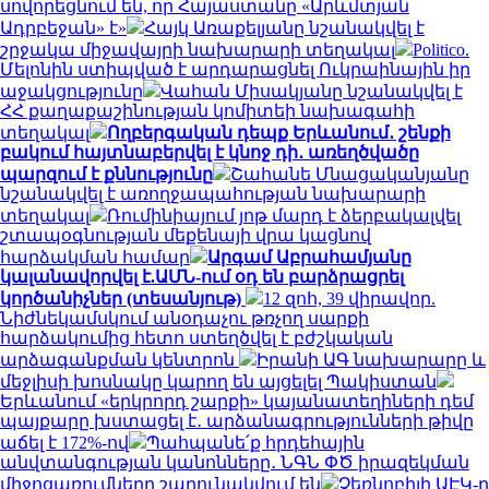
սովորեցնում են, որ Հայաստանը «Արևմտյան
Ադրբեջան» է»
Հայկ Առաքելյանը նշանակվել է
շրջակա միջավայրի նախարարի տեղակալ
Politico.
Մելոնին ստիպված է արդարացնել Ուկրաինային իր
աջակցությունը
Վահան Միսակյանը նշանակվել է
ՀՀ քաղաքաշինության կոմիտեի նախագահի
տեղակալ
Ողբերգական դեպք Երևանում․ շենքի
բակում հայտնաբերվել է կնոջ դի․ առեղծվածը
պարզում է քննությունը
Շահանե Մնացականյանը
նշանակվել է առողջապահության նախարարի
տեղակալ
Ռումինիայում յոթ մարդ է ձերբակալվել
շտապօգնության մեքենայի վրա կացնով
հարձակման համար
Արգամ Աբրահամյանը
կալանավորվել է.ԱՄՆ-ում օդ են բարձրացրել
կործանիչներ (տեսանյութ)
12 զոհ, 39 վիրավոր.
Նիժնեկամսկում անօդաչու թռչող սարքի
հարձակումից հետո ստեղծվել է բժշկական
արձագանքման կենտրոն
Իրանի ԱԳ նախարարը և
մեջլիսի խոսնակը կարող են այցելել Պակիստան
Երևանում «երկրորդ շարքի» կայանատեղիների դեմ
պայքարը խստացել է․ արձանագրությունների թիվը
աճել է 172%-ով
Պահպանե՛ք հրդեհային
անվտանգության կանոնները․ ՆԳՆ ՓԾ իրազեկման
միջոցառումները շարունակվում են
Չեռնոբիլի ԱԷԿ-ը