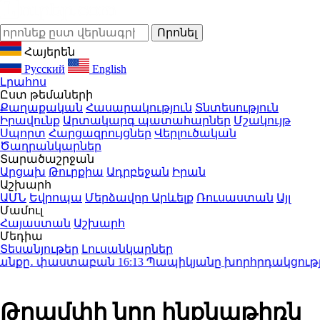
Հայերեն
Русский
English
Լրահոս
Ըստ թեմաների
Քաղաքական
Հասարակություն
Տնտեսություն
Իրավունք
Արտակարգ պատահարներ
Մշակույթ
Սպորտ
Հարցազրույցներ
Վերլուծական
Ծաղրանկարներ
Տարածաշրջան
Արցախ
Թուրքիա
Ադրբեջան
Իրան
Աշխարհ
ԱՄՆ
Եվրոպա
Մերձավոր Արևելք
Ռուսաստան
Այլ
Մամուլ
Հայաստան
Աշխարհ
Մեդիա
Տեսանյութեր
Լուսանկարներ
նքը․ փաստաբան
16:13
Պապիկյանը խորհրդակցություն
Թրամփի նոր ինքնաթիռն