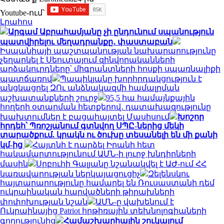
Youtube-ում`
Լրահոս
Արգամ Աբրահամյանը չի ընդունում սպանություն
պատվիրելու մեղադրանքը․ փաստաբան
Իսպանիայի պաշտպանության նախարարությունը
չեղարկել է Սեուտայում զինվորականների
արձակուրդները՝ միգրանտների հոսքի սպառնալիքի
պատճառով
Պապիկյանը խորհրդակցություն է
անցկացրել ԶՈւ անձնակազմի համալրման
աշխատանքների շուրջ
95,5 հա համայնքային
հողերի օտարման հետքերով․ դատախազությունը
խախտումներ է բացահայտել Մասիսում
Խոշոր
հրդեհ՝ Պռոշյանում գտնվող ՍՊԸ-ներից մեկի
տարածքում. կրակն ու ծուխը տեսանելի են մի քանի
կմ-ից
Հայտնի է դարձել Իրանի հետ
հակամարտությունում ԱՄՆ-ի լուրջ խնդիրների
մասին
Սրբուհի Գալյանը նշանակվել է ԱԺ-ում ՀՀ
կառավարության ներկայացուցիչ
Զելենսկու
հայտարարությունը համարել են Ռուսաստանի դեմ
ուկրաինական հարվածների թիրախների
փոփոխության նշան
ԱՄՆ-ը վախենում է
Ուկրաինայից Patriot հրթիռային տեխնոլոգիաների
գողությունից
Համաշխարհային շուկայում