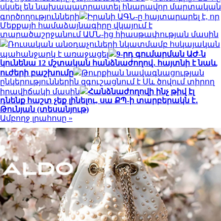
սկսել են նախապատրաստել հնարավոր մարտական
գործողությունների
Իրանի ԱԳՆ-ը հայտարարել է, որ
Մեքքայի համաձայնագիրը վկայում է
տարածաշրջանում ԱՄՆ-ից հիասթափության մասին
Ռուսական անօդաչուների նկատմամբ հսկայական
պահանջարկ է առաջացել
9-րդ գումարման ԱԺ-ն
կունենա 12 մշտական հանձնաժողով․ հայտնի է նաև
ուժերի բաշխումը
Թուրքիան նավագնացության
ընկերություններին զգուշացնում է Սև ծովում տիրող
իրավիճակի մասին
Հանձնաժողովի ինչ թիվ էլ
դնենք հաշտ չեք լինելու, սա ՔՊ-ի տարբերակն է․
Թունյան (տեսանյութ)
Ամբողջ լրահոսը »