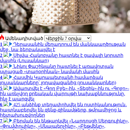
Ամենադիտված
1
Դերասանին մեղադրում են մանկապղծության
մեջ․ նա ձերբակալվել է
2
Սիլվա Հակոբյանը հայտնել է ցավալի կորստի
մասին (Լուսանկար)
3
Նիկոլ Փաշինյանը հայտնել է առավոտյան
ստացած «տարօրինակ» նամակի մասին
4
Հասմիկ Կարապետյանի համարձակ
լուսանկարները՝ լողավազանից (լուսանկարներ)
5
Ավարտվել է «Գող Բջե»-ին, «Տեցիկ»-ին ու «Գոջո»-
ին առնչվող քրեական վարույթի նախաքննությունը.
ինչ է պարզվել
6
425 անձինք տեղափոխվել են ոստիկանություն․
հայտնաբերվել են զենք-զինամթերք, թմրամիջոց և
հետախուզվողներ
7
Բերման են ենթարկվել «Նարդոսցի Սերգուլիկը»,
«Փումփուլիկը», «Սնայպերչիկը», «Բեթմենը»,