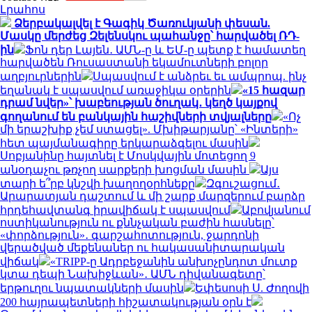
Լրահոս
Ձերբակալվել է Գագիկ Ծառուկյանի փեսան.
Մասկը մերժեց Զելենսկու պահանջը՝ հարվածել ՌԴ-
ին
Ֆոն դեր Լայեն․ ԱՄՆ-ը և ԵՄ-ը պետք է համատեղ
հարվածեն Ռուսաստանի եկամուտների բոլոր
աղբյուրներին
Սպասվում է անձրեւ եւ ամպրոպ. ինչ
եղանակ է սպասվում առաջիկա օրերին
«15 հազար
դրամ նվեր»՝ խաբեության ծուղակ․ կեղծ կայքով
գողանում են բանկային հաշիվների տվյալները
«Ոչ
մի երաշխիք չեմ ստացել». Մխիթարյանը՝ «Ինտերի»
հետ պայմանագիրը երկարաձգելու մասին
Սոբյանինը հայտնել է Մոսկվային մոտեցող 9
անօդաչու թռչող սարքերի խոցման մասին
Այս
տարի ե՞րբ կնշվի խաղողօրհնեքը
Զգուշացում․
Արարատյան դաշտում և մի շարք մարզերում բարձր
հրդեհավտանգ իրավիճակ է սպասվում
Աբովյանում
ոստիկանություն ու քննչական բաժին հասնելը՝
«փորձություն»․ գարշահոտություն, ջարդոնի
վերածված մեքենաներ ու հակասանիտարական
վիճակ
«TRIPP-ը Ադրբեջանին անխոչընդոտ մուտք
կտա դեպի Նախիջևան»․ ԱՄՆ դիվանագետը՝
երթուղու նպատակների մասին
Եփեսոսի Ս. Ժողովի
200 հայրապետների հիշատակության օրն է