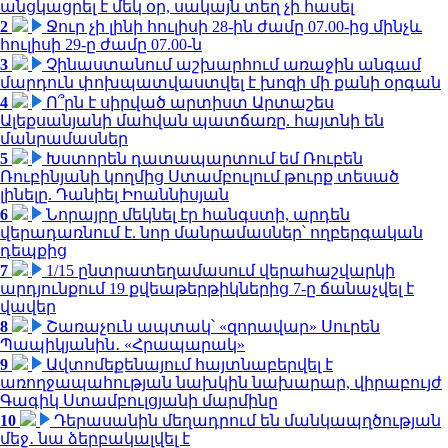
անցկացրել է մեկ օր, սակայն տեղ չի հասել
2
Ջուր չի լինի հուլիսի 28-ին ժամը 07.00-ից մինչև
հուլիսի 29-ը ժամը 07.00-ն
3
Չինաստանում աշխարհում առաջին անգամ
մարդուն փոխպատվաստվել է խոզի մի քանի օրգան
4
Ո՞րն է սիրված արտիստ Արտաշես
Ալեքսանյանի մահվան պատճառը. հայտնի են
մանրամասներ
5
Խստորեն դատապարտում եմ Ռուբեն
Ռուբինյանի կողմից Ստամբուլում թուրք տեսած
լինելը. Դանիել Իոաննիսյան
6
Նորայրը մեկնել էր հանգստի, արդեն
վերադառնում է. նոր մանրամասներ՝ ողբերգական
դեպքից
7
1/15 ընտրատեղամասում վերահաշվարկի
արդյունքում 19 քվեաթերթիկներից 7-ը ճանաչվել է
վավեր
8
Շառաչուն ապտակ՝ «զորավար» Սուրեն
Պապիկյանին․ «Հրապարակ»
9
Ավտոմեքենայում հայտնաբերվել է
առողջապահության նախկին նախարար, վիրաբույժ
Գագիկ Ստամբուլցյանի մարմինը
10
Դերասանին մեղադրում են մանկապղծության
մեջ․ նա ձերբակալվել է