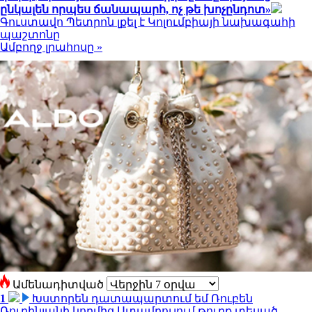
ընկալեն որպես ճանապարհ, ոչ թե խոչընդոտ»
Գուստավո Պետրոն լքել է Կոլումբիայի նախագահի
պաշտոնը
Ամբողջ լրահոսը »
Ամենադիտված
1
Խստորեն դատապարտում եմ Ռուբեն
Ռուբինյանի կողմից Ստամբուլում թուրք տեսած