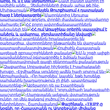
արել․ ու՞մ է նա մեղադրում
Շատ բաներ կարող էի
ավելին անել… Չեմպիոնների լիգան, ահա թե ինչ.
Մխիթարյան
Բեյոնսեն Թուրքիայում 4 դատական
հայց է ներկայացրել
Մարոկկոյից Սեուտա
պարապլանով թռչելու փորձի ժամանակ տղամարդը
մահացել է
ՀՀ բոլոր ավտոճանապարհներն
անցանելի են
ՀՀ-ում Առաջիկա օրերին սպասվում է
անձրև և ամպրոպ․ ջերմաստիճանը կնվազի
Երևանում պարեկներն իրականացրել են
օպերացիա․ վարորդները ենթարկվել են վարչական
պատասխանատվության
Հուլիսին Հայաստան
այցելած զբոսաշրջիկների քանակը
ԵՄ-ն շոգի ալիքի
պայմաններում օգտագործել է ձմռան համար
պահեստավորված գազի ռեկորդային քանակություն
Զաքարիա Սրբազանը հիշեցրել է Իսահակյանի
խոսքը․ «Էջմիածնա սյուները ամեն հայի սրտում են»
Աբրահամյան․ «Որ հարցնես՝ կասեն՝ եթե խոսենք,
սահմանին խաղաղություն չի լինի, պատերազմ
կսադրենք»
Աբելարդո դե լա Էսպրիելան
պաշտոնապես ստանձնել է Կոլումբիայի նախագահի
պաշտոնը
«Սարգսյանն այնքան վստահություն
ուներ, որ մեկ զանգով լուծում էր Հայաստանի
խնդիրները»․ Շարմազանով
Փաշինյան․ «TRIPP-ը
կօգնի, որ Հայաստանն ու Ադրբեջանը միմյանց