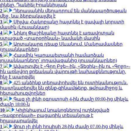
լինելը. Դանիել Իոաննիսյան
2
Դերասանին մեղադրում են մանկապղծության
մեջ․ նա ձերբակալվել է
3
Սիլվա Հակոբյանը հայտնել է ցավալի կորստի
մասին (Լուսանկար)
4
Նիկոլ Փաշինյանը հայտնել է առավոտյան
ստացած «տարօրինակ» նամակի մասին
5
Արտակարգ դեպք Սևանում. Մանրամասներ
(լուսանկարներ)
6
Հասմիկ Կարապետյանի համարձակ
լուսանկարները՝ լողավազանից (լուսանկարներ)
7
Ավարտվել է «Գող Բջե»-ին, «Տեցիկ»-ին ու «Գոջո»-
ին առնչվող քրեական վարույթի նախաքննությունը.
ինչ է պարզվել
8
425 անձինք տեղափոխվել են ոստիկանություն․
հայտնաբերվել են զենք-զինամթերք, թմրամիջոց և
հետախուզվողներ
9
Գազ չի լինի օգոստոսի 4-ին ժամը 09:00-ից մինչև
ժամը 18:00-ն
10
Կիլիկիայում կրակոցներով ուղեկցված
«ռազբորկայի» բացառիկ տեսանյութ է
հրապարակվել
1
Ջուր չի լինի հուլիսի 28-ին ժամը 07.00-ից մինչև