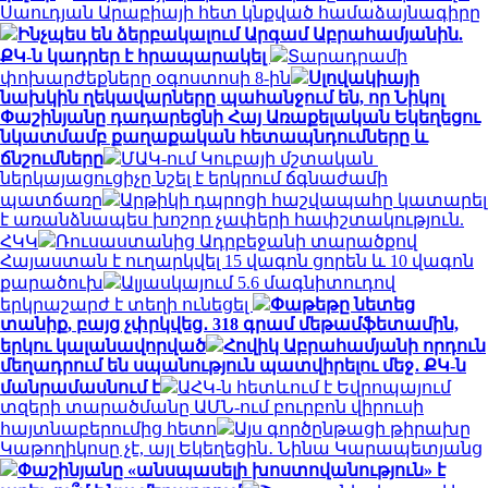
Սաուդյան Արաբիայի հետ կնքված համաձայնագիրը
Ինչպես են ձերբակալում Արգամ Աբրահամյանին.
ՔԿ-ն կադրեր է հրապարակել
Տարադրամի
փոխարժեքները օգոստոսի 8-ին
Սլովակիայի
նախկին ղեկավարները պահանջում են, որ Նիկոլ
Փաշինյանը դադարեցնի Հայ Առաքելական Եկեղեցու
նկատմամբ քաղաքական հետապնդումները և
ճնշումները
ՄԱԿ-ում Կուբայի մշտական ​​
ներկայացուցիչը նշել է երկրում ճգնաժամի
պատճառը
Արթիկի դպրոցի հաշվապահը կատարել
է առանձնապես խոշոր չափերի հափշտակություն.
ՀԿԿ
Ռուսաստանից Ադրբեջանի տարածքով
Հայաստան է ուղարկվել 15 վագոն ցորեն և 10 վագոն
քարածուխ
Ալյասկայում 5.6 մագնիտուդով
երկրաշարժ է տեղի ունեցել
Փաթեթը նետեց
տանիք, բայց չփրկվեց․ 318 գրամ մեթամֆետամին,
երկու կալանավորված
Հովիկ Աբրահամյանի որդուն
մեղադրում են սպանություն պատվիրելու մեջ․ ՔԿ-ն
մանրամասնում է
ԱՀԿ-ն հետևում է Եվրոպայում
տզերի տարածմանը ԱՄՆ-ում բուրբոն վիրուսի
հայտնաբերումից հետո
Այս գործընթացի թիրախը
Կաթողիկոսը չէ, այլ Եկեղեցին․ Նինա Կարապետյանց
Փաշինյանը «անսպասելի խոստովանություն» է