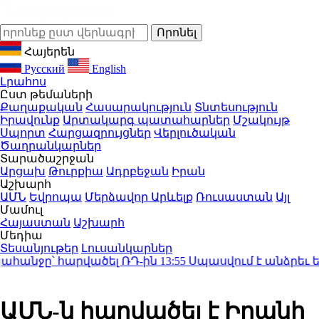
Հայերեն
Русский
English
Լրահոս
Ըստ թեմաների
Քաղաքական
Հասարակություն
Տնտեսություն
Իրավունք
Արտակարգ պատահարներ
Մշակույթ
Սպորտ
Հարցազրույցներ
Վերլուծական
Ծաղրանկարներ
Տարածաշրջան
Արցախ
Թուրքիա
Ադրբեջան
Իրան
Աշխարհ
ԱՄՆ
Եվրոպա
Մերձավոր Արևելք
Ռուսաստան
Այլ
Մամուլ
Հայաստան
Աշխարհ
Մեդիա
Տեսանյութեր
Լուսանկարներ
անջը՝ հարվածել ՌԴ-ին
13:55
Սպասվում է անձրեւ եւ 
ԱՄՆ-ն հարվածել է Իրանի