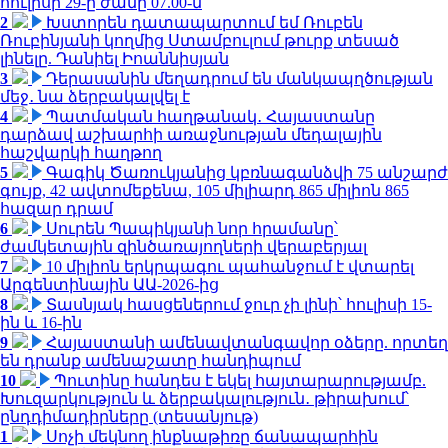
հուլիսի 29-ը ժամը 07.00-ն
2
Խստորեն դատապարտում եմ Ռուբեն
Ռուբինյանի կողմից Ստամբուլում թուրք տեսած
լինելը. Դանիել Իոաննիսյան
3
Դերասանին մեղադրում են մանկապղծության
մեջ․ նա ձերբակալվել է
4
Պատմական հաղթանակ․ Հայաստանը
դարձավ աշխարհի առաջնության մեդալային
հաշվարկի հաղթող
5
Գագիկ Ծառուկյանից կբռնագանձվի 75 անշարժ
գույք, 42 ավտոմեքենա, 105 միլիարդ 865 միլիոն 865
հազար դրամ
6
Սուրեն Պապիկյանի նոր հրամանը՝
ժամկետային զինծառայողների վերաբերյալ
7
10 միլիոն երկրպագու պահանջում է վտարել
Արգենտինային ԱԱ-2026-ից
8
Տասնյակ հասցեներում ջուր չի լինի՝ հուլիսի 15-
ին և 16-ին
9
Հայաստանի ամենավտանգավոր օձերը. որտեղ
են դրանք ամենաշատը հանդիպում
10
Պուտինը հանդես է եկել հայտարարությամբ.
Խուզարկություն և ձերբակալություն․ թիրախում՝
ընդդիմադիրները (տեսանյութ)
1
Սոչի մեկնող ինքնաթիռը ճանապարհին