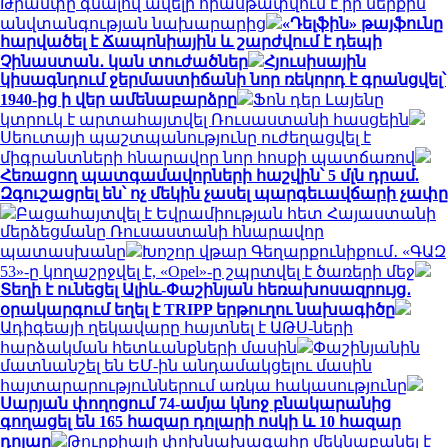
Թրամփը գնալով ավելի հիասթափվում է իր ներքին
անվտանգության նախարարից
«Դելֆին» թայֆունը
հարվածել է Ճապոնիային և շարժվում է դեպի
Չինաստան․ կան տուժածներ
Հյուսիսային
կիսագնդում ջերմաստիճանի նոր ռեկորդ է գրանցվել՝
1940-ից ի վեր ամենաբարձրը
Ֆոն դեր Լայենը
կտրուկ է արտահայտվել Ռուսաստանի հասցեին
Սեուտայի ​​պաշտպանությունը ուժեղացվել է
միգրանտների հնարավոր նոր հոսքի պատճառով
Հեռացող պատգամավորների հաշվին՝ 5 մլն դրամ.
Զգուշացրել են՝ ոչ մեկին չասել պարգեւավճարի չափը
Բացահայտվել է Եվրամիության հետ Հայաստանի
մերձեցմանը Ռուսաստանի հնարավոր
պատասխանը
Խոշոր վթար Գեղարքունիքում․ «ԳԱԶ
53»-ը կողաշրջվել է, «Opel»-ը շպրտվել է ծառերի մեջ
Տեղի է ունեցել Ալիև-Փաշինյան հեռախոսազրույց․
օրակարգում եղել է TRIPP երթուղու նախագիծը
Ադիգեայի ղեկավարը հայտնել է ԱԹՍ-ների
հարձակման հետևանքների մասին
Փաշինյանին
մատնանշել են ԵՄ-ին անդամակցելու մասին
հայտարարություններում առկա հակասությունը
Սարյան փողոցում 74-ամյա կնոջ բնակարանից
գողացել են 165 հազար դոլարի ոսկի և 10 հազար
դոլար
Թուրքիայի փոխնախագահը մեկնաբանել է