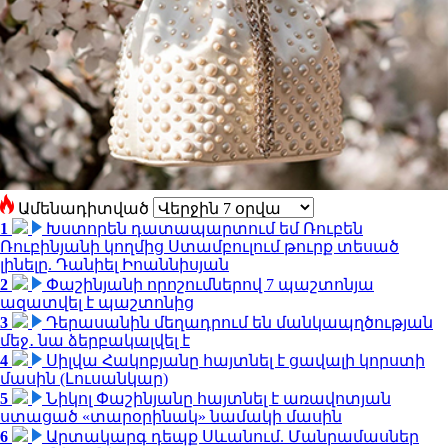
Ամենադիտված
1
Խստորեն դատապարտում եմ Ռուբեն
Ռուբինյանի կողմից Ստամբուլում թուրք տեսած
լինելը. Դանիել Իոաննիսյան
2
Փաշինյանի որոշումներով 7 պաշտոնյա
ազատվել է պաշտոնից
3
Դերասանին մեղադրում են մանկապղծության
մեջ․ նա ձերբակալվել է
4
Սիլվա Հակոբյանը հայտնել է ցավալի կորստի
մասին (Լուսանկար)
5
Նիկոլ Փաշինյանը հայտնել է առավոտյան
ստացած «տարօրինակ» նամակի մասին
6
Արտակարգ դեպք Սևանում. Մանրամասներ