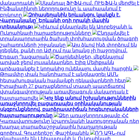
մակարդակի
Սկանդալ ՖԻՖԱ-ում․ ՈՒԵՖԱ-ն մերժել է
Ինֆանտինոյի ներողությունը և պահպանում է
բոյկոտը
Զոհասեղանին երևանցու կյանքն է․
Վարդանյանը՝ Երևանի օդի որակի մասին
(տեսանյութ)
Կիևում քննարկվել են Ադրբեջանի և
Ուկրաինայի հարաբերությունները
Ընդլայնվել է
տրանսպորտային ծախսի փոխհատուցման ծրագրի
շահառուների շրջանակը
Այս ձևով ինձ փորձում են
լռեցնել, քանի որ ԱԺ-ում դա նրանց չի հաջողվում․
Էդգար Ղազարյան
Ծաղկեփնջեր, մեքենայում
արված ջերմ լուսանկարներ. Էլիզ Մելիքյանն
արձագանքել է կողակից ունենալու մասին հարցին
Թրամփը փակ հանդիպում է անցկացրել ԱՄՆ
հետախուզական համայնքի ղեկավարների հետ
Իտալիայի 27 քաղաքներում տապի պատճառով
վտանգավորության առավելագույն մակարդակ է
հայտարարվել
Կոչ ենք անում իշխանություններին
առաջնորդվել բացառապես օրինականության
սկզբունքներով. բարձրաստիճան հոգեւորականների
հայտարարությունը
Ձեր առաջնորդությամբ ՀՀ
Կառավարությունը կշարունակի կառուցողական դեր
խաղալ տարածաշրջանային խաղաղության
գործում. Գուտերեշը՝ Փաշինյանին
ՌԴ ԱԳՆ-ում
գնահատել են Լեհաստանի և Ուկրաինայի