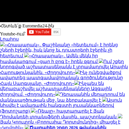
Հետևե՛ք Euromedia24-ին
Youtube-ում`
Լրահոս
«Հրապարակ»․ Փաշինյանը «հետեւում» է իրենց
շների էջերին, իսկ կնոջ եւ դուստրերի էջերին չի
հետեւում
«Հրապարակ»․ Ամեն մեկն իր
համակարգում «ցար ի բոգ է» իրեն զգում
Ում շքեղ
նորոգված աշխատասենյակն է տրամադրվել Արայիկ
Հարությունյանին. «Ժողովուրդ»
Ինչ ունեցվածքով
ավարտեց պատգամավորական գործունեությունը
Հայկ Սարգսյանը. «Ժողովուրդ»
Ինչպես են
վերաբաշխվել աշխատասենյակները Ազգային
ժողովում. «Ժողովուրդ»
Դերասանին մեղադրում են
մանկապղծության մեջ․ նա ձերբակալվել է
Ալսուն
կիսվել է ամառային հանգստի լուսանկարներով
(ֆոտոշարք)
«Ռեալը» հայտարարել է Յան
Դիոմանդեի տրանսֆերի մասին․ պաշտոնական
Յան Կոուտոն «Բորուսիա Դորտմունդից» միացել է
«Կոմոյին»
Ծայրահեղ շոգը 2026 թվականին