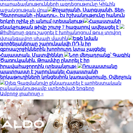
տարաձայնությունների ազդեցությունը Կիևին
աջակցության վրա
Քոչարյանի, Սարգսյանի, Տեր-
Պետրոսյանի «ինադու». էս իշխանությունը հանուն
երկրի ոչինչ չի անում (տեսանյութ)
Հայաստանի
բնակչության թիվը շուրջ 7 հազարով ավելացել է
Քիմիկոսը զգուշացրել է խոհանոցում թույլ տրվող
վտանգավոր սխալի մասին
Եթե նման
գործելակերպը շարունակվի ՌԴ-ն իր
զբոսաշրջիկներին խորհուրդ կտա չայցելել
Հայաստան. Մատվիենկո
Նոր մեղադրանք՝ Գագիկ
Ծառուկյանին. Թրամփը ընտրել է իր
իրավահաջորդին (տեսանյութ)
Ռուսաստանը
պատրաստ է շարունակել Հայաստանի
երկաթուղիների կոնցեսիոն կառավարումը. Օվերչուկ
Օլեգ Գազմանովը քննադատել է արհեստական
բանականությամբ ստեղծված երգերը
Ամբողջ լրահոսը »