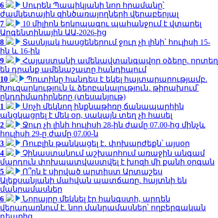
6
Սուրեն Պապիկյանի նոր հրամանը՝
ժամկետային զինծառայողների վերաբերյալ
7
10 միլիոն երկրպագու պահանջում է վտարել
Արգենտինային ԱԱ-2026-ից
8
Տասնյակ հասցեներում ջուր չի լինի՝ հուլիսի 15-
ին և 16-ին
9
Հայաստանի ամենավտանգավոր օձերը. որտեղ
են դրանք ամենաշատը հանդիպում
10
Պուտինը հանդես է եկել հայտարարությամբ.
Խուզարկություն և ձերբակալություն․ թիրախում՝
ընդդիմադիրները (տեսանյութ)
1
Սոչի մեկնող ինքնաթիռը ճանապարհին
անցկացրել է մեկ օր, սակայն տեղ չի հասել
2
Ջուր չի լինի հուլիսի 28-ին ժամը 07.00-ից մինչև
հուլիսի 29-ը ժամը 07.00-ն
3
Ռուբլին թանկացել է․ փոխարժեքն՝ այսօր
4
Չինաստանում աշխարհում առաջին անգամ
մարդուն փոխպատվաստվել է խոզի մի քանի օրգան
5
Ո՞րն է սիրված արտիստ Արտաշես
Ալեքսանյանի մահվան պատճառը. հայտնի են
մանրամասներ
6
Նորայրը մեկնել էր հանգստի, արդեն
վերադառնում է. նոր մանրամասներ՝ ողբերգական
դեպքից