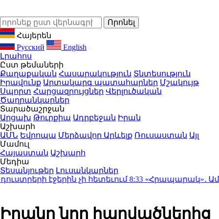
Հայերեն
Русский
English
Լրահոս
Ըստ թեմաների
Քաղաքական
Հասարակություն
Տնտեսություն
Իրավունք
Արտակարգ պատահարներ
Մշակույթ
Սպորտ
Հարցազրույցներ
Վերլուծական
Ծաղրանկարներ
Տարածաշրջան
Արցախ
Թուրքիա
Ադրբեջան
Իրան
Աշխարհ
ԱՄՆ
Եվրոպա
Մերձավոր Արևելք
Ռուսաստան
Այլ
Մամուլ
Հայաստան
Աշխարհ
Մեդիա
Տեսանյութեր
Լուսանկարներ
ւստրերի էջերին չի հետեւում
8:33
«Հրապարակ»․ Ամեն մե
Իրանը նոր հարվածներից