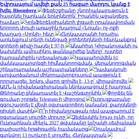
Եվրոպայում ավելի քան 25 հազար մարդու կյանք է
խլել. Bloomberg
Փեզեշքիանը շնորհակալություն է
հայտնել հարևան երկրներին՝ Իրանին աջակցելու
համար
Կոնֆերենցիաների լիգայի որակավորման
երրորդ փուլի առաջին խաղում «Նոան» ոչ-ոքի
խաղաց «Սյոնի» հետ
Հնդկաստանի հյուսիս-
արևելքում տեղի ունեցած ջրհեղեղների հետևանքով
զոհերի թիվը հասել է 97-ի
Անահիտ Կիրակոսյանի ու
նախկին ամուսինու թանկարժեք նվերը՝ դստեր
հարսանիքին (տեսանյութ)
Կապահովվեն 61
մանկապարտեզի հիմնանորոգման, վերանորոգման
շինարարական աշխատանքները
Դամասկոսի
արվարձանում միկրոավտոբուսում պայթյուն է
որոտացել․ երկու մարդ զոհվել է, 13-ը՝ վիրավորվել
ԱՄՆ-ն դիվանագիտական ներկայացում է խաղում.
Թեհրանը քննադատել է Վաշինգտոնին
Փորձել են
գումար շորթել Telegram-ի միջոցով
Ուռուցքաբանը
զգուշացրել է վեյփ օգտագործող կանանց՝ քաղցկեղի
ռիսկի մասին
Ո՞ր հիվանդության դեմ պայքարում է
օգտակար սուրճի մրուրը
Զելենսկին հույս ունի, որ
Ուկրաինան մինչև 2027 թվականը կմշակի սեփական
բալիստիկ հրթիռային համակարգ
Օդանավում
գտնվող 13 ուղևոր է տուժել. Հնդկաստան