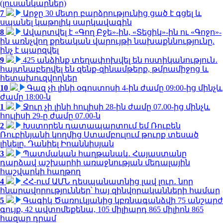
(լուսանկարներ)
7
Արջը 30 մետր բարձրությունից ցած է գցել և
սպանել կաթոլիկ սարկավագին
8
Ավարտվել է «Գող Բջե»-ին, «Տեցիկ»-ին ու «Գոջո»-
ին առնչվող քրեական վարույթի նախաքննությունը.
ինչ է պարզվել
9
425 անձինք տեղափոխվել են ոստիկանություն․
հայտնաբերվել են զենք-զինամթերք, թմրամիջոց և
հետախուզվողներ
10
Գազ չի լինի օգոստոսի 4-ին ժամը 09:00-ից մինչև
ժամը 18:00-ն
1
Ջուր չի լինի հուլիսի 28-ին ժամը 07.00-ից մինչև
հուլիսի 29-ը ժամը 07.00-ն
2
Խստորեն դատապարտում եմ Ռուբեն
Ռուբինյանի կողմից Ստամբուլում թուրք տեսած
լինելը. Դանիել Իոաննիսյան
3
Պատմական հաղթանակ․ Հայաստանը
դարձավ աշխարհի առաջնության մեդալային
հաշվարկի հաղթող
4
ՀՀ-ում ԱՄՆ դեսպանատնից լավ լուր․ նոր
հնարավորություններ՝ հայ զինվորականների համար
5
Գագիկ Ծառուկյանից կբռնագանձվի 75 անշարժ
գույք, 42 ավտոմեքենա, 105 միլիարդ 865 միլիոն 865
հազար դրամ