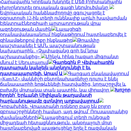
Հարավային Կորեան խնդրել է Մեծ Բրիտանիային
չխոչընդոտել ռուսական գազի ներմուծմանը
Եվրոպական հանձնաժողովը զգուշացրել է
օգոստոսի 12-ին տեղի ունենալիք արևի խավարման
էլեկտրաէներգիայի արտադրության վրա
ազդեցության մասին
Լայպցիգի
օդանավակայանում ինքնաթիռում հայտնաբերվել է
զինամթերքով լիքը ինքնաթիռ
Թրամփը
պաշտպանել է ԱՄՆ պաշտպանության
նախարարին․ «Չափազանց գոհ եմ նրա
աշխատանքից»
Մինչև հինգ հազար միգրանտ
մնում է Սեուտայում
Գարեգին Բ Վեփահառին
դատարան կանչելն անընդունելի է եւ
դատապարտելի. Արամ Ա
Գարգառ բնակավայրում
«KamAZ» մակնիշի բետոնախառնիչը դուրս է եկել
ճանապարհի երթևեկելի հատվածից, կողաշրջվել և
բшխվել մոտակա տան պատին․ կա վիրшվոր
Խոշոր
հրդեհ՝ Երևանի Սիլիկյան թաղամասի
հարևանությամբ գտնվող աղբավայրում
Կոբախիձե. Վրաստանի դռները բաց են բոլոր
զբոսաշրջիկների համար, այդ թվում՝ Ռուսաստանից
ժամանածների
Լայպցիգում տեղի ունեցած
միջադեպի հետաքննություն․ անօդաչուի մոտ
հայտնաբերված պայթուցիկը եղել է ռազմական