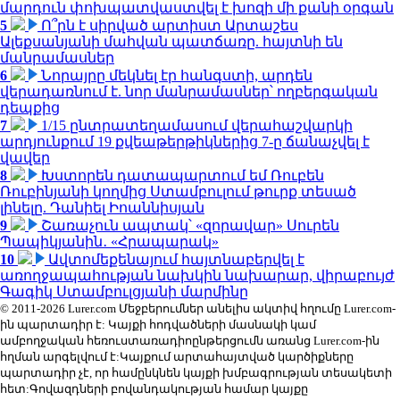
մարդուն փոխպատվաստվել է խոզի մի քանի օրգան
5
Ո՞րն է սիրված արտիստ Արտաշես
Ալեքսանյանի մահվան պատճառը. հայտնի են
մանրամասներ
6
Նորայրը մեկնել էր հանգստի, արդեն
վերադառնում է. նոր մանրամասներ՝ ողբերգական
դեպքից
7
1/15 ընտրատեղամասում վերահաշվարկի
արդյունքում 19 քվեաթերթիկներից 7-ը ճանաչվել է
վավեր
8
Խստորեն դատապարտում եմ Ռուբեն
Ռուբինյանի կողմից Ստամբուլում թուրք տեսած
լինելը. Դանիել Իոաննիսյան
9
Շառաչուն ապտակ՝ «զորավար» Սուրեն
Պապիկյանին․ «Հրապարակ»
10
Ավտոմեքենայում հայտնաբերվել է
առողջապահության նախկին նախարար, վիրաբույժ
Գագիկ Ստամբուլցյանի մարմինը
© 2011-2026 Lurer.com Մեջբերումներ անելիս ակտիվ հղումը Lurer.com-
ին պարտադիր է: Կայքի հոդվածների մասնակի կամ
ամբողջական հեռուստառադիոընթերցումն առանց Lurer.com-ին
հղման արգելվում է:Կայքում արտահայտված կարծիքները
պարտադիր չէ, որ համընկնեն կայքի խմբագրության տեսակետի
հետ:Գովազդների բովանդակության համար կայքը