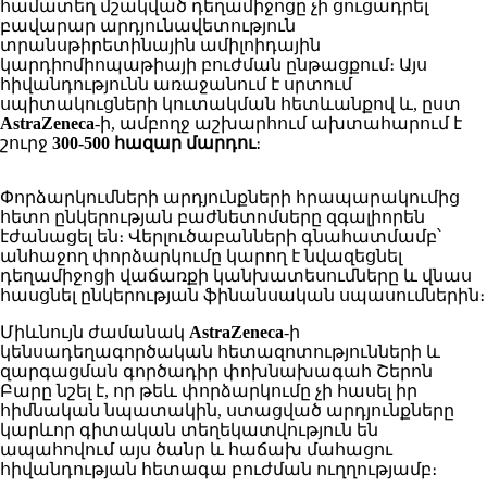
համատեղ մշակված դեղամիջոցը չի ցուցադրել
բավարար արդյունավետություն
տրանսթիրետինային ամիլոիդային
կարդիոմիոպաթիայի բուժման ընթացքում։ Այս
հիվանդությունն առաջանում է սրտում
սպիտակուցների կուտակման հետևանքով և, ըստ
AstraZeneca
-ի, ամբողջ աշխարհում ախտահարում է
շուրջ
300-500 հազար մարդու
։
Փորձարկումների արդյունքների հրապարակումից
հետո ընկերության բաժնետոմսերը զգալիորեն
էժանացել են։ Վերլուծաբանների գնահատմամբ՝
անհաջող փորձարկումը կարող է նվազեցնել
դեղամիջոցի վաճառքի կանխատեսումները և վնաս
հասցնել ընկերության ֆինանսական սպասումներին։
Միևնույն ժամանակ
AstraZeneca
-ի
կենսադեղագործական հետազոտությունների և
զարգացման գործադիր փոխնախագահ Շերոն
Բարը նշել է, որ թեև փորձարկումը չի հասել իր
հիմնական նպատակին, ստացված արդյունքները
կարևոր գիտական տեղեկատվություն են
ապահովում այս ծանր և հաճախ մահացու
հիվանդության հետագա բուժման ուղղությամբ։