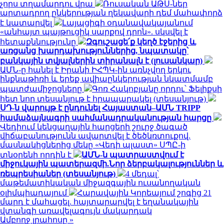
չորս տղամարդու վրա
Ռուսական ԱԹՍ-ներ
արտադրող ընկերության ղեկավարի դեմ մահափորձ
է կատարվել
Լայպցիգի օդանավակայանում
«անհայտ պայթուցիկ սարքով դրոն». սկսվել է
հետաքննությունը
Զգուշացե՛ք կեղծ էջերից և
առցանց խարդախություններից, նպատակը՝
բանկային տվյալներին տիրանալն է (լուսանկար)
ԱՄՆ-ը հանել է Իրանի ԻՀՊԿ-ին առնչվող երկու
ինքնաթիռի և երեք ավիաընկերության նկատմամբ
պատժամիջոցները
Գոռ Հակոբյանը որդու՝ Ֆելիքսի
հետ նոր տեսանյութ է հրապարակել (տեսանյութ)
ՍԴ-ն վարույթ է ընդունել Հայաստան–ԱՄՆ TRIPP
համաձայնագրի սահմանադրականության հարցը
Վեդիում կենցաղային հարցերի շուրջ ծագած
վիճաբանությունն ավարտվել է ծեծկռտուքով.
մասնակիցներից մեկը «Վեդի պլաստ» ՍՊԸ-ի
տնօրենի որդին է
ԱՄՆ-ն պատրաստվում է
միջուկային պատերազմի.Նոր ձերբակալություններ և
ռեպրեսիաներ (տեսանյութ)
4 մեդալ՝
մաթեմատիկական միջազգային ուսանողական
օլիմպիադայում
Հարավային Կորեայում շոգից 21
մարդ է մահացել. հայտարարվել է եղանակային
վտանգի առավելագույն մակարդակ
Ամբողջ լրահոսը »