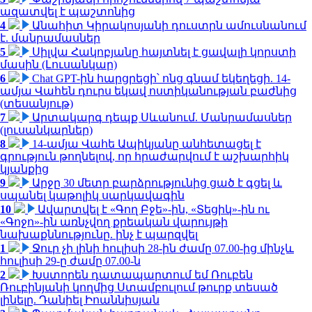
ազատվել է պաշտոնից
4
Անահիտ Կիրակոսյանի դուստրն ամուսնանում
է. մանրամասներ
5
Սիլվա Հակոբյանը հայտնել է ցավալի կորստի
մասին (Լուսանկար)
6
Chat GPT-ին հարցրեցի՝ ոնց գնամ եկեղեցի. 14-
ամյա Վահեն դուրս եկավ ոստիկանության բաժնից
(տեսանյութ)
7
Արտակարգ դեպք Սևանում. Մանրամասներ
(լուսանկարներ)
8
14-ամյա Վահե Ապիկյանը անհետացել է
գրություն թողնելով, որ հրաժարվում է աշխարհիկ
կյանքից
9
Արջը 30 մետր բարձրությունից ցած է գցել և
սպանել կաթոլիկ սարկավագին
10
Ավարտվել է «Գող Բջե»-ին, «Տեցիկ»-ին ու
«Գոջո»-ին առնչվող քրեական վարույթի
նախաքննությունը. ինչ է պարզվել
1
Ջուր չի լինի հուլիսի 28-ին ժամը 07.00-ից մինչև
հուլիսի 29-ը ժամը 07.00-ն
2
Խստորեն դատապարտում եմ Ռուբեն
Ռուբինյանի կողմից Ստամբուլում թուրք տեսած
լինելը. Դանիել Իոաննիսյան