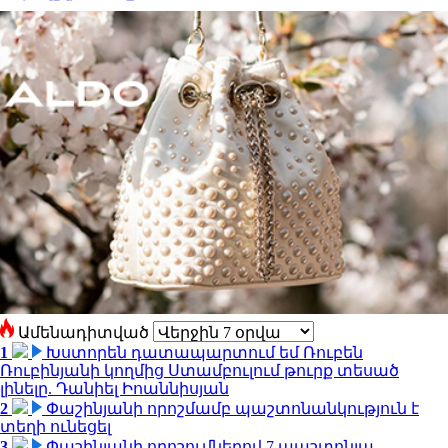
Ամենադիտված
1
Խստորեն դատապարտում եմ Ռուբեն
Ռուբինյանի կողմից Ստամբուլում թուրք տեսած
լինելը. Դանիել Իոաննիսյան
2
Փաշինյանի որոշմամբ պաշտոնանկություն է
տեղի ունեցել
3
Փաշինյանի որոշումներով 7 պաշտոնյա