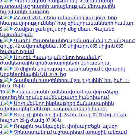
3
Պատմական հաղթանակ․ Հայաստանը
դարձավ աշխարհի առաջնության մեդալային
հաշվարկի հաղթող
4
ՀՀ-ում ԱՄՆ դեսպանատնից լավ լուր․ նոր
հնարավորություններ՝ հայ զինվորականների համար
5
Համլետ ջան լույսերի մեջ մնաս. Գայանե
Ասլամազյան
6
Գագիկ Ծառուկյանից կբռնագանձվի 75 անշարժ
գույք, 42 ավտոմեքենա, 105 միլիարդ 865 միլիոն 865
հազար դրամ
7
Սուրեն Պապիկյանի նոր հրամանը՝
ժամկետային զինծառայողների վերաբերյալ
8
10 միլիոն երկրպագու պահանջում է վտարել
Արգենտինային ԱԱ-2026-ից
9
Տասնյակ հասցեներում ջուր չի լինի՝ հուլիսի 15-
ին և 16-ին
10
Հայաստանի ամենավտանգավոր օձերը.
որտեղ են դրանք ամենաշատը հանդիպում
1
Սոչի մեկնող ինքնաթիռը ճանապարհին
անցկացրել է մեկ օր, սակայն տեղ չի հասել
2
Ջուր չի լինի հուլիսի 28-ին ժամը 07.00-ից մինչև
հուլիսի 29-ը ժամը 07.00-ն
3
Ռուբլին թանկացել է․ փոխարժեքն՝ այսօր
4
Չինաստանում աշխարհում առաջին անգամ