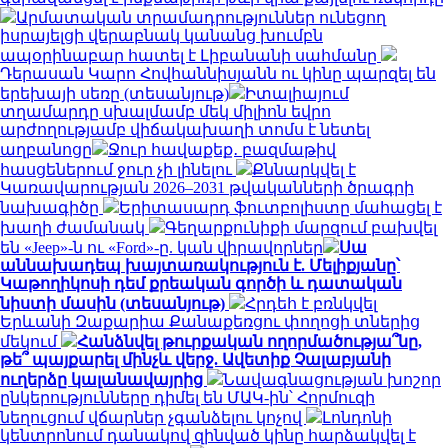
Արմատական տրամադրություններ ունեցող
իսրայելցի վերաբնակ կանանց խումբն
ապօրինաբար հատել է Լիբանանի սահմանը
Դերասան Կարո Հովհաննիսյանն ու կինը պարզել են
երեխայի սեռը (տեսանյութ)
Իտալիայում
տղամարդը սխալմամբ մեկ միլիոն եվրո
արժողությամբ վիճակախաղի տոմս է նետել
աղբանոցը
Ջուր հավաքեք․ բազմաթիվ
հասցեներում ջուր չի լինելու
Քննարկվել է
Կառավարության 2026–2031 թվականների ծրագրի
նախագիծը
Երիտասարդ ֆուտբոլիստը մահացել է
խաղի ժամանակ
Գեղարքունիքի մարզում բախվել
են «Jeep»-ն ու «Ford»-ը. կան վիրավորներ
Սա
աննախադեպ խայտառակություն է. Մելիքյանը՝
Կաթողիկոսի դեմ քրեական գործի և դատական
նիստի մասին (տեսանյութ)
Հրդեհ է բռնկվել
Երևանի Զաքարիա Քանաքեռցու փողոցի տներից
մեկում
Հանձնվել թուրքական ողորմածությա՞նը,
թե՞ պայքարել մինչև վերջ. Ավետիք Չալաբյանի
ուղերձը կալանավայրից
Նավագնացության խոշոր
ընկերությունները դիմել են ՄԱԿ-ին՝ Հորմուզի
նեղուցում վճարներ չգանձելու կոչով
Լոնդոնի
կենտրոնում դանակով զինված կինը հարձակվել է