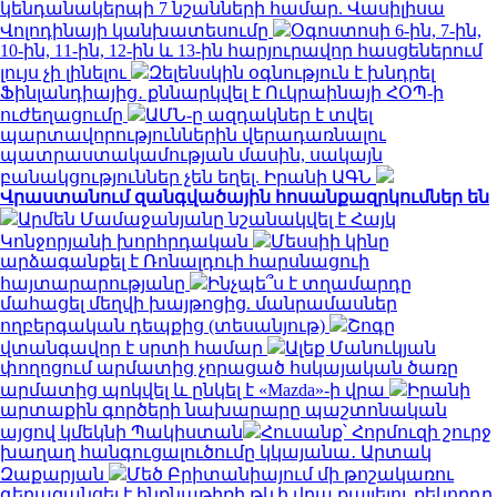
կենդանակերպի 7 նշանների համար. Վասիլիսա
Վոլոդինայի կանխատեսումը
Օգոստոսի 6-ին, 7-ին,
10-ին, 11-ին, 12-ին և 13-ին հարյուրավոր հասցեներում
լույս չի լինելու
Զելենսկին օգնություն է խնդրել
Ֆինլանդիայից․ քննարկվել է Ուկրաինայի ՀՕՊ-ի
ուժեղացումը
ԱՄՆ-ը ազդակներ է տվել
պարտավորություններին վերադառնալու
պատրաստակամության մասին, սակայն
բանակցություններ չեն եղել. Իրանի ԱԳՆ
Վրաստանում զանգվածային հոսանքազրկումներ են
Արմեն Մամաջանյանը նշանակվել է Հայկ
Կոնջորյանի խորհրդական
Մեսսիի կինը
արձագանքել է Ռոնալդուի հարսնացուի
հայտարարությանը
Ինչպե՞ս է տղամարդը
մահացել մեղվի խայթոցից. մանրամասներ
ողբերգական դեպքից (տեսանյութ)
Շոգը
վտանգավոր է սրտի համար
Ալեք Մանուկյան
փողոցում արմատից չորացած հսկայական ծառը
արմատից պոկվել և ընկել է «Mazda»-ի վրա
Իրանի
արտաքին գործերի նախարարը պաշտոնական
այցով կմեկնի Պակիստան
Հուսանք՝ Հորմուզի շուրջ
խաղաղ հանգուցալուծումը կկայանա․ Արտակ
Զաքարյան
Մեծ Բրիտանիայում մի թոշակառու
գերազանցել է ինքնաթիռի թևի վրա քայլելու ռեկորդը