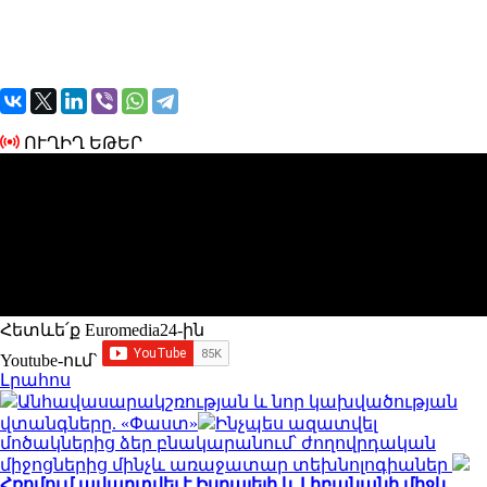
ՈՒՂԻՂ ԵԹԵՐ
Հետևե՛ք Euromedia24-ին
Youtube-ում`
Լրահոս
Անհավասարակշռության և նոր կախվածության
վտանգները. «Փաստ»
Ինչպես ազատվել
մոծակներից ձեր բնակարանում՝ ժողովրդական
միջոցներից մինչև առաջատար տեխնոլոգիաներ
Հռոմում ավարտվել է Իսրայելի և Լիբանանի միջև