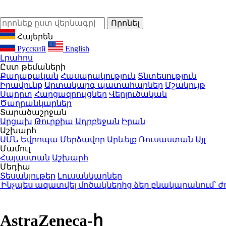
Հայերեն
Русский
English
Լրահոս
Ըստ թեմաների
Քաղաքական
Հասարակություն
Տնտեսություն
Իրավունք
Արտակարգ պատահարներ
Մշակույթ
Սպորտ
Հարցազրույցներ
Վերլուծական
Ծաղրանկարներ
Տարածաշրջան
Արցախ
Թուրքիա
Ադրբեջան
Իրան
Աշխարհ
ԱՄՆ
Եվրոպա
Մերձավոր Արևելք
Ռուսաստան
Այլ
Մամուլ
Հայաստան
Աշխարհ
Մեդիա
Տեսանյութեր
Լուսանկարներ
պես ազատվել մոծակներից ձեր բնակարանում՝ ժող
AstraZeneca-ի