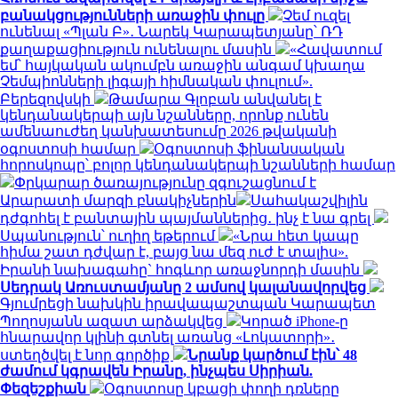
բանակցությունների առաջին փուլը
Չեմ ուզել
ունենալ «Պլան Բ»․ Նարեկ Կարապետյանը՝ ՌԴ
քաղաքացիություն ունենալու մասին
«Հավատում
եմ՝ հայկական ակումբն առաջին անգամ կխաղա
Չեմպիոնների լիգայի հիմնական փուլում».
Բերեզովսկի
Թամարա Գլոբան անվանել է
կենդանակերպի այն նշանները, որոնք ունեն
ամենաուժեղ կանխատեսումը 2026 թվականի
օգոստոսի համար
Օգոստոսի ֆինանսական
հորոսկոպը՝ բոլոր կենդանակերպի նշանների համար
Փրկարար ծառայությունը զգուշացնում է
Արարատի մարզի բնակիչներին
Սահակաշվիլին
դժգոհել է բանտային պայմաններից․ ինչ է նա գրել
Սպանություն՝ ուղիղ եթերում
«Նրա հետ կապը
հիմա շատ դժվար է, բայց նա մեզ ուժ է տալիս».
Իրանի նախագահը` հոգևոր առաջնորդի մասին
Սեդրակ Առուստամյանը 2 ամսով կալանավորվեց
Գյումրեցի նախկին իրավապաշտպան Կարապետ
Պողոսյանն ազատ արձակվեց
Կորած iPhone-ը
հնարավոր կլինի գտնել առանց «Լոկատորի»․
ստեղծվել է նոր գործիք
Նրանք կարծում էին՝ 48
ժամում կգրավեն Իրանը, ինչպես Սիրիան.
Փեզեշքիան
Օգոստոսը կբացի փողի դռները