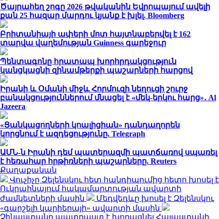
Ծայրահեղ շոգը 2026 թվականին Եվրոպայում ավելի
քան 25 հազար մարդու կյանք է խլել. Bloomberg
Բրիտանիայի ափերի մոտ հայտնաբերվել է 162
տարվա վաղեմության Guinness գարեջուր
Պենտագոնը հրատապ խորհրդակցություն
կանցկացնի զինամթերքի պաշարների հարցով
Իրանի և Օմանի միջև Հորմուզի նեղուցի շուրջ
բանակցություններում մնացել է «մեկ-երկու հարց»․ Al
Jazeera
«Ցանկացողների կոալիցիան» դանդաղորեն
կորցնում է ազդեցությունը. Telegraph
ԱՄՆ-ն Իրանի դեմ պատերազմի պատճառով սպառել
է հեռահար հրթիռների պաշարները. Reuters
Քաղաքական
Վուչիչը Զելենսկու հետ հանդիպումից հետո խոսել է
Ուկրաինայում հակամարտության ավարտի
ժամկետների մասին
Մեդվեդևը խոսել է Զելենսկու
«գարշելի կարիերայի» ավարտի մասին
Չինաստանը պատրաստ է խորացնել Հայաստանի