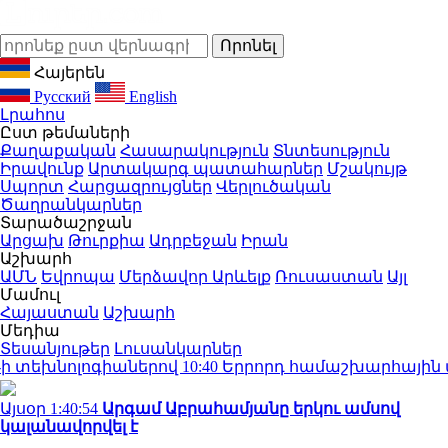
Հայերեն
Русский
English
Լրահոս
Ըստ թեմաների
Քաղաքական
Հասարակություն
Տնտեսություն
Իրավունք
Արտակարգ պատահարներ
Մշակույթ
Սպորտ
Հարցազրույցներ
Վերլուծական
Ծաղրանկարներ
Տարածաշրջան
Արցախ
Թուրքիա
Ադրբեջան
Իրան
Աշխարհ
ԱՄՆ
Եվրոպա
Մերձավոր Արևելք
Ռուսաստան
Այլ
Մամուլ
Հայաստան
Աշխարհ
Մեդիա
Տեսանյութեր
Լուսանկարներ
նոլոգիաներով
10:40
Երրորդ համաշխարհային պատերազ
Այսօր 1:40:54
Արգամ Աբրահամյանը երկու ամսով
կալանավորվել է