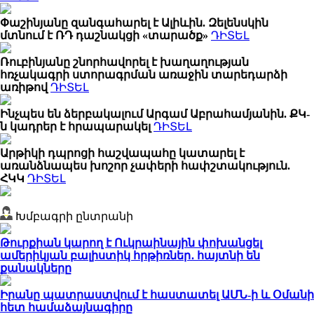
Փաշինյանը զանգահարել է Ալիևին. Զելենսկին
մտնում է ՌԴ դաշնակցի «տարածք»
ԴԻՏԵԼ
Ռուբինյանը շնորհավորել է խաղաղության
հռչակագրի ստորագրման առաջին տարեդարձի
առիթով
ԴԻՏԵԼ
Ինչպես են ձերբակալում Արգամ Աբրահամյանին. ՔԿ-
ն կադրեր է հրապարակել
ԴԻՏԵԼ
Արթիկի դպրոցի հաշվապահը կատարել է
առանձնապես խոշոր չափերի հափշտակություն.
ՀԿԿ
ԴԻՏԵԼ
Խմբագրի ընտրանի
Թուրքիան կարող է Ուկրաինային փոխանցել
ամերիկյան բալիստիկ հրթիռներ․ հայտնի են
քանակները
Իրանը պատրաստվում է հաստատել ԱՄՆ-ի և Օմանի
հետ համաձայնագիրը