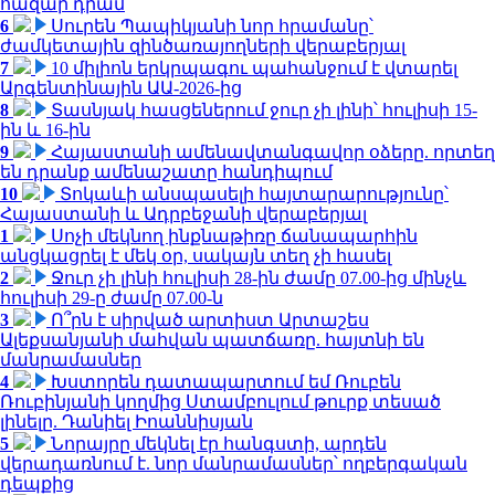
հազար դրամ
6
Սուրեն Պապիկյանի նոր հրամանը՝
ժամկետային զինծառայողների վերաբերյալ
7
10 միլիոն երկրպագու պահանջում է վտարել
Արգենտինային ԱԱ-2026-ից
8
Տասնյակ հասցեներում ջուր չի լինի՝ հուլիսի 15-
ին և 16-ին
9
Հայաստանի ամենավտանգավոր օձերը. որտեղ
են դրանք ամենաշատը հանդիպում
10
Տոկաևի անսպասելի հայտարարությունը՝
Հայաստանի և Ադրբեջանի վերաբերյալ
1
Սոչի մեկնող ինքնաթիռը ճանապարհին
անցկացրել է մեկ օր, սակայն տեղ չի հասել
2
Ջուր չի լինի հուլիսի 28-ին ժամը 07.00-ից մինչև
հուլիսի 29-ը ժամը 07.00-ն
3
Ո՞րն է սիրված արտիստ Արտաշես
Ալեքսանյանի մահվան պատճառը. հայտնի են
մանրամասներ
4
Խստորեն դատապարտում եմ Ռուբեն
Ռուբինյանի կողմից Ստամբուլում թուրք տեսած
լինելը. Դանիել Իոաննիսյան
5
Նորայրը մեկնել էր հանգստի, արդեն
վերադառնում է. նոր մանրամասներ՝ ողբերգական
դեպքից