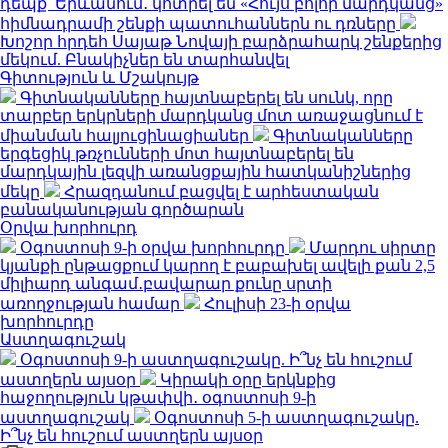
դեպք՝ Երևանում․ կոտրել են «Հույս բոլոր մարդկանց»
հիմնադրամի շենքի պատուհաններն ու դռները
Խոշոր հրդեհ Սայաթ Նովայի բարձրահարկ շենքերից
մեկում. Բնակիչներ են տարհանվել
Գիտություն և Մշակույթ
Գիտնականները հայտնաբերել են սունկ, որը
տարբեր երկրների մարդկանց մոտ առաջացնում է
միանման հալյուցինացիաներ
Գիտնականները
երգեցիկ թռչունների մոտ հայտնաբերել են
մարդկային լեզվի առանցքային հատկանիշներից
մեկը
Հրազդանում բացվել է արհեստական
բանականության գործարան
Օրվա խորհուրդ
Օգոստոսի 9-ի օրվա խորհուրդը
Մարդու սիրտը
կյանքի ընթացքում կարող է բաբախել ավելի քան 2,5
միլիարդ անգամ․բավարար քունը սրտի
առողջության համար
Հուլիսի 23-ի օրվա
խորհուրդը
Աստղագուշակ
Օգոստոսի 9-ի աստղագուշակը. Ի՞նչ են հուշում
աստղերն այսօր
Կիրակի օրը երկնքից
հաջողություն կթափվի․ օգոստոսի 9-ի
աստղագուշակ
Օգոստոսի 5-ի աստղագուշակը.
Ի՞նչ են հուշում աստղերն այսօր