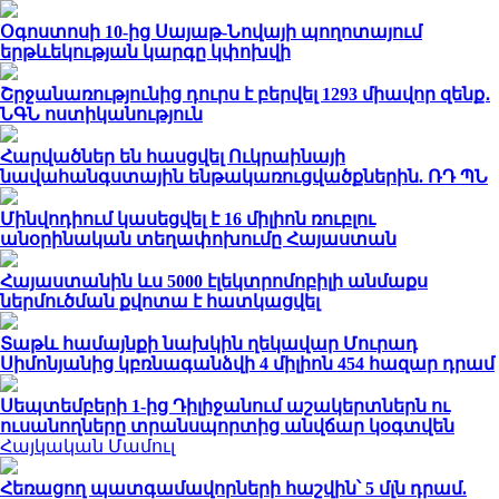
Օգոստոսի 10-ից Սայաթ-Նովայի պողոտայում
երթևեկության կարգը կփոխվի
Շրջանառությունից դուրս է բերվել 1293 միավոր զենք․
ՆԳՆ ոստիկանություն
Հարվածներ են հասցվել Ուկրաինայի
նավահանգստային ենթակառուցվածքներին. ՌԴ ՊՆ
Մինվոդիում կասեցվել է 16 միլիոն ռուբլու
անօրինական տեղափոխումը Հայաստան
Հայաստանին ևս 5000 էլեկտրոմոբիլի անմաքս
ներմուծման քվոտա է հատկացվել
Տաթև համայնքի նախկին ղեկավար Մուրադ
Սիմոնյանից կբռնագանձվի 4 միլիոն 454 հազար դրամ
Սեպտեմբերի 1-ից Դիլիջանում աշակերտներն ու
ուսանողները տրանսպորտից անվճար կօգտվեն
Հայկական Մամուլ
Հեռացող պատգամավորների հաշվին՝ 5 մլն դրամ.