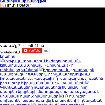
Նախիջևանի հայոց թեմ
ՈՒՂԻՂ ԵԹԵՐ
Հետևե՛ք Euromedia24-ին
Youtube-ում`
Լրահոս
Ford-ը պատրաստում է «ժողովրդական»
էլեկտրական պիկապ՝ «Ֆորմուլա-1»-ի
տեխնոլոգիաներով
Երրորդ համաշխարհային
պատերազմ, ՉԹՕ-ներ և իշխանափոխություն
Ռուսաստանում․ Վանգայի ո՞ր մարգարեություններն
իբր պետք է իրականանան 2026 թվականին
Գիտնականները հայտնաբերել են սունկ, որը
տարբեր երկրների մարդկանց մոտ առաջացնում է
միանման հալյուցինացիաներ
Ո՛չ ուսուցչի
փոխարեն. բացահայտվել է ռոբոտների իդեալական