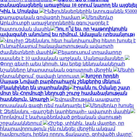
բանագնացներն առաջիկա 10 օրում կարող են այցելել
Կիև և Մոսկվա
Ինֆլուենսերներին կտուգանեն $5000
քաղաքական գովազդի համար
Մեդվեդևը
Արևմուտքի առաջնորդներին զգուշացրել է
հատուցման մասին
Դու ո՞վ ես, որ Կաթողիկոսին
ավազանի անունով ես դիմում․ Ամալյան (տեսանյութ)
Վուչիչը Զելենսկու հետ հանդիպումից հետո խոսել է
Ուկրաինայում հակամարտության ավարտի
ժամկետների մասին
Բելառուսում տղամարդը
սպանել է 10 ամսական աղջկան. Մանրամասներ
Փողը գետի պես կհոսի. Այս երեք կենդանակերպի
նշանները կհարստանան օգոստոսի վերջին
Մեսիի
ընտանիքում՝ ցավալի կորուստ
Խոշոր հրդեհ
Սայաթ Նովայի բարձրահարկ շենքերից մեկում.
Բնակիչներ են տարհանվել
Իրանն ու Օմանը շատ
մոտ են Հորմուզի նեղուցի շուրջ համաձայնության
հասնելուն․ Արաղչի
Եվրամիության պայքարը
ռուսական գազի դեմ դանդաղել է
Մեդվեդևը խոսել
է Զելենսկու «գարշելի կարիերայի» ավարտի մասին
Որոնվում է նախաձեռնված քրեական վարույթի
շրջանակներում
Հիշեք, տիկին․ կան մայրեր, որ
հնարավորություն չեն ունեցել վերջին անգամ
համբուրելու իրենց որդու ճակատը. զոհվածի մայրը՝