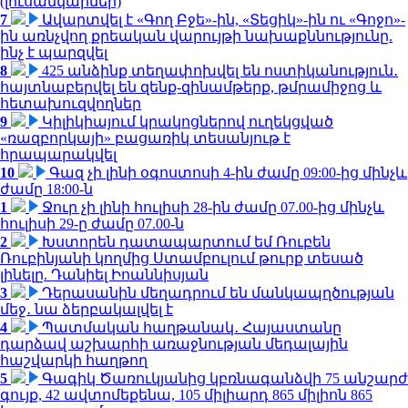
(լուսանկարներ)
7
Ավարտվել է «Գող Բջե»-ին, «Տեցիկ»-ին ու «Գոջո»-
ին առնչվող քրեական վարույթի նախաքննությունը.
ինչ է պարզվել
8
425 անձինք տեղափոխվել են ոստիկանություն․
հայտնաբերվել են զենք-զինամթերք, թմրամիջոց և
հետախուզվողներ
9
Կիլիկիայում կրակոցներով ուղեկցված
«ռազբորկայի» բացառիկ տեսանյութ է
հրապարակվել
10
Գազ չի լինի օգոստոսի 4-ին ժամը 09:00-ից մինչև
ժամը 18:00-ն
1
Ջուր չի լինի հուլիսի 28-ին ժամը 07.00-ից մինչև
հուլիսի 29-ը ժամը 07.00-ն
2
Խստորեն դատապարտում եմ Ռուբեն
Ռուբինյանի կողմից Ստամբուլում թուրք տեսած
լինելը. Դանիել Իոաննիսյան
3
Դերասանին մեղադրում են մանկապղծության
մեջ․ նա ձերբակալվել է
4
Պատմական հաղթանակ․ Հայաստանը
դարձավ աշխարհի առաջնության մեդալային
հաշվարկի հաղթող
5
Գագիկ Ծառուկյանից կբռնագանձվի 75 անշարժ
գույք, 42 ավտոմեքենա, 105 միլիարդ 865 միլիոն 865