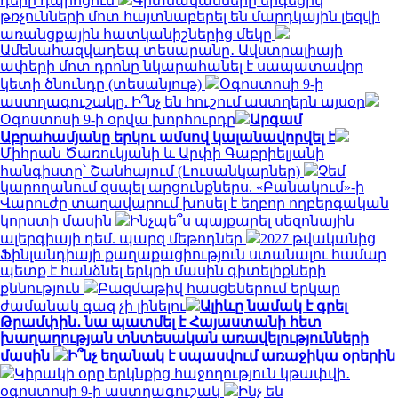
դերը դպրոցում
Գիտնականները երգեցիկ
թռչունների մոտ հայտնաբերել են մարդկային լեզվի
առանցքային հատկանիշներից մեկը
Ամենահազվադեպ տեսարանը․ Ավստրալիայի
ափերի մոտ դրոնը նկարահանել է սապատավոր
կետի ծնունդը (տեսանյութ)
Օգոստոսի 9-ի
աստղագուշակը. Ի՞նչ են հուշում աստղերն այսօր
Օգոստոսի 9-ի օրվա խորհուրդը
Արգամ
Աբրահամյանը երկու ամսով կալանավորվել է
Միհրան Ծառուկյանի և Արփի Գաբրիելյանի
հանգիստը՝ Շանհայում (Լուսանկարներ)
Չեմ
կարողանում զսպել արցունքներս. «Բանակում»-ի
Վարուժը տաղավարում խոսել է եղբոր ողբերգական
կորստի մասին
Ինչպե՞ս պայքարել սեզոնային
ալերգիայի դեմ. պարզ մեթոդներ
2027 թվականից
Ֆինլանդիայի քաղաքացիություն ստանալու համար
պետք է հանձնել երկրի մասին գիտելիքների
քննություն
Բազմաթիվ հասցեներում երկար
ժամանակ գազ չի լինելու
Ալիևը նամակ է գրել
Թրամփին․ նա պատմել է Հայաստանի հետ
խաղաղության տնտեսական առավելությունների
մասին
Ի՞նչ եղանակ է սպասվում առաջիկա օրերին
Կիրակի օրը երկնքից հաջողություն կթափվի․
օգոստոսի 9-ի աստղագուշակ
Ինչ են