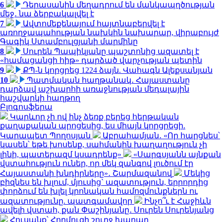
6
Դերասանին մեղադրում են մանկապղծության
մեջ․ նա ձերբակալվել է
7
Ավտոմեքենայում հայտնաբերվել է
առողջապահության նախկին նախարար, վիրաբույժ
Գագիկ Ստամբուլցյանի մարմինը
8
Սուրեն Պապիկյանը պաշտոնից ազատել է
«համացանցի հիթ» դարձած վարչության պետին
9
ՔՊ-ն կորցրեց 1224 ձայն. Վահագն Ալեքսանյան
10
Պատմական հաղթանակ․ Հայաստանը
դարձավ աշխարհի առաջնության մեդալային
հաշվարկի հաղթող
Բլոգոսֆերա
Կարևոր չի ով ինչ ձեռք բերեց հերթական
քաղաքական պրոցեսից, ես միայն կորցրեցի.
Կարապետ Պողոսյան
Աբրահամյան․ «Որ հարցնես՝
կասեն՝ եթե խոսենք, սահմանին խաղաղություն չի
լինի, պատերազմ կսադրենք»
«Սարգսյանն այնքան
վստահություն ուներ, որ մեկ զանգով լուծում էր
Հայաստանի խնդիրները»․ Շարմազանով
Մեկից
բիզնես են խլում, մյուսից` ազատություն, երրորդից
փորձում են խլել կրոնական համոզմունքներն ու
ազատությունը. պատգամավոր
Ինչո՞ւ է Հաջիևն
ավելի վստահ, քան Փաշինյանը․ Սուրեն Սուրենյանց
Հուսանք՝ Հորմուզի շուրջ խաղաղ