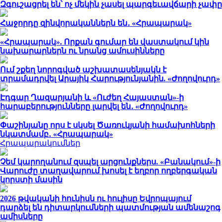
Զգուշացրել են՝ ոչ մեկին չասել պարգեւավճարի չափը
Հաջորդը զինվորականներն են․ «Հրապարակ»
«Հրապարակ». Որքան գումար են վաստակում կին
նախարարներն ու նրանց ամուսինները
Ում շքեղ նորոգված աշխատասենյակն է
տրամադրվել Արայիկ Հարությունյանին. «Ժողովուրդ»
Էդգար Ղազարյանի և «Ուժեղ Հայաստան»-ի
հարաբերությունները լարվել են․ «Ժողովուրդ»
Փաշինյանը որս է սկսել Ծառուկյանի համախոհների
նկատմամբ․ «Հրապարակ»
Հրապարակումներ
Չեմ կարողանում զսպել արցունքներս. «Բանակում»-ի
Վարուժը տաղավարում խոսել է եղբոր ողբերգական
կորստի մասին
2026 թվականի հունիսն ու հուլիսը Եվրոպայում
դարձել են դիտարկումների պատմության ամենաշոգ
ամիսները