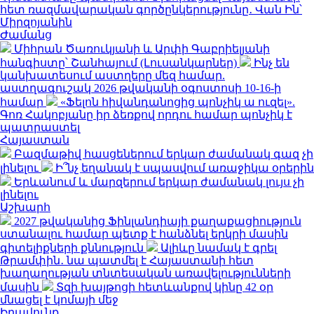
հետ ռազմավարական գործընկերությունը․ Վան Ին՝
Միրզոյանին
Ժամանց
Միհրան Ծառուկյանի և Արփի Գաբրիելյանի
հանգիստը՝ Շանհայում (Լուսանկարներ)
Ինչ են
կանխատեսում աստղերը մեզ համար.
աստղագուշակ 2026 թվականի օգոստոսի 10-16-ի
համար
«Ֆելոն հիվանդանոցից պոնչիկ ա ուզել».
Գոռ Հակոբյանը իր ձեռքով որդու համար պոնչիկ է
պատրաստել
Հայաստան
Բազմաթիվ հասցեներում երկար ժամանակ գազ չի
լինելու
Ի՞նչ եղանակ է սպասվում առաջիկա օրերին
Երևանում և մարզերում երկար ժամանակ լույս չի
լինելու
Աշխարհ
2027 թվականից Ֆինլանդիայի քաղաքացիություն
ստանալու համար պետք է հանձնել երկրի մասին
գիտելիքների քննություն
Ալիևը նամակ է գրել
Թրամփին․ նա պատմել է Հայաստանի հետ
խաղաղության տնտեսական առավելությունների
մասին
Տզի խայթոցի հետևանքով կինը 42 օր
մնացել է կոմայի մեջ
Իրավունք