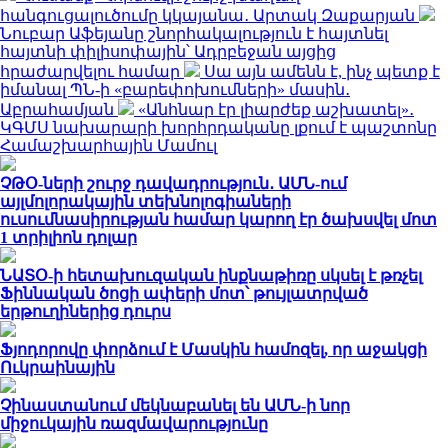
հանգուցալուծումը կկայանա․ Արտակ Զաքարյան
Նուբար Աֆեյանը շնորհակալություն է հայտնել
հայտնի փիլիսոփային՝ Ադրբեջան այցից
հրաժարվելու համար
Սա այն ամենն է, ինչ պետք է
իմանալ ՊՆ-ի «բարեփոխումների» մասին․
Աբրահամյան
«Անհնար էր լիարժեք աշխատել»․
ԿԳՄՍ նախարարի խորհրդականը լքում է պաշտոնը
Համաշխարհային Մամուլ
ՉԹՕ-ների շուրջ դավադրություն․ ԱՄՆ-ում
այլմոլորակային տեխնոլոգիաների
ուսումնասիրության համար կարող էր ծախսվել մոտ
1 տրիլիոն դոլար
ՆԱՏՕ-ի հետախուզական ինքնաթիռը սկսել է թռչել
Ֆիննական ծոցի ափերի մոտ՝ թույլատրված
երթուղիներից դուրս
Ֆյոդորովը փորձում է Մասկին համոզել, որ աջակցի
Ուկրաինային
Չինաստանում մեկնաբանել են ԱՄՆ-ի նոր
միջուկային ռազմավարությունը