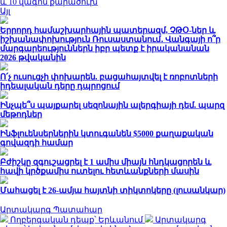
և 10 վագոն քարածուխ
Այլ
Երրորդ համաշխարհային պատերազմ, ՉԹՕ-ներ և
իշխանափոխություն Ռուսաստանում․ Վանգայի ո՞ր
մարգարեություններն իբր պետք է իրականանան
2026 թվականին
Ո՛չ ուսուցչի փոխարեն. բացահայտվել է ռոբոտների
իդեալական դերը դպրոցում
Ինչպե՞ս պայքարել սեզոնային ալերգիայի դեմ. պարզ
մեթոդներ
Ինֆլուենսերներին կտուգանեն $5000 քաղաքական
գովազդի համար
Բժիշկը զգուշացրել է 1 ամիս միայն հնդկացորեն և
հավի կրծքամիս ուտելու հետևանքների մասին
Մահացել է 26-ամյա հայտնի տիկտոկերը (լուսանկար)
Արտակարգ Պատահար
Ողբերգական դեպք՝ Երևանում
Արտակարգ