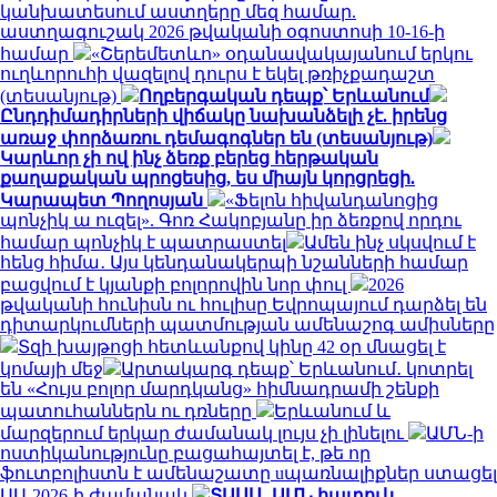
կանխատեսում աստղերը մեզ համար.
աստղագուշակ 2026 թվականի օգոստոսի 10-16-ի
համար
«Շերեմետևո» օդանավակայանում երկու
ուղևորուհի վազելով դուրս է եկել թռիչքադաշտ
(տեսանյութ)
Ողբերգական դեպք՝ Երևանում
Ընդդիմադիրների վիճակը նախանձելի չէ. իրենց
առաջ փորձառու դեմագոգներ են (տեսանյութ)
Կարևոր չի ով ինչ ձեռք բերեց հերթական
քաղաքական պրոցեսից, ես միայն կորցրեցի.
Կարապետ Պողոսյան
«Ֆելոն հիվանդանոցից
պոնչիկ ա ուզել». Գոռ Հակոբյանը իր ձեռքով որդու
համար պոնչիկ է պատրաստել
Ամեն ինչ սկսվում է
հենց հիմա․ Այս կենդանակերպի նշանների համար
բացվում է կյանքի բոլորովին նոր փուլ
2026
թվականի հունիսն ու հուլիսը Եվրոպայում դարձել են
դիտարկումների պատմության ամենաշոգ ամիսները
Տզի խայթոցի հետևանքով կինը 42 օր մնացել է
կոմայի մեջ
Արտակարգ դեպք՝ Երևանում․ կոտրել
են «Հույս բոլոր մարդկանց» հիմնադրամի շենքի
պատուհաններն ու դռները
Երևանում և
մարզերում երկար ժամանակ լույս չի լինելու
ԱՄՆ-ի
ոստիկանությունը բացահայտել է, թե որ
ֆուտբոլիստն է ամենաշատը uպառնալիքներ ստացել
ԱԱ-2026-ի ժամանակ
ՏԱՍՍ․ ԱՄՆ հատուկ