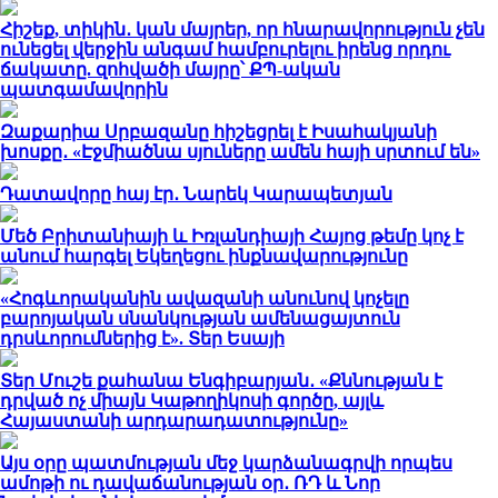
Հիշեք, տիկին․ կան մայրեր, որ հնարավորություն չեն
ունեցել վերջին անգամ համբուրելու իրենց որդու
ճակատը. զոհվածի մայրը՝ ՔՊ-ական
պատգամավորին
Զաքարիա Սրբազանը հիշեցրել է Իսահակյանի
խոսքը․ «Էջմիածնա սյուները ամեն հայի սրտում են»
Դատավորը հայ էր․ Նարեկ Կարապետյան
Մեծ Բրիտանիայի և Իռլանդիայի Հայոց թեմը կոչ է
անում հարգել Եկեղեցու ինքնավարությունը
«Հոգևորականին ավազանի անունով կոչելը
բարոյական սնանկության ամենացայտուն
դրսևորումներից է». Տեր Եսայի
Տեր Մուշե քահանա Ենգիբարյան․ «Քննության է
դրված ոչ միայն Կաթողիկոսի գործը, այլև
Հայաստանի արդարադատությունը»
Այս օրը պատմության մեջ կարձանագրվի որպես
ամոթի ու դավաճանության օր․ ՌԴ և Նոր