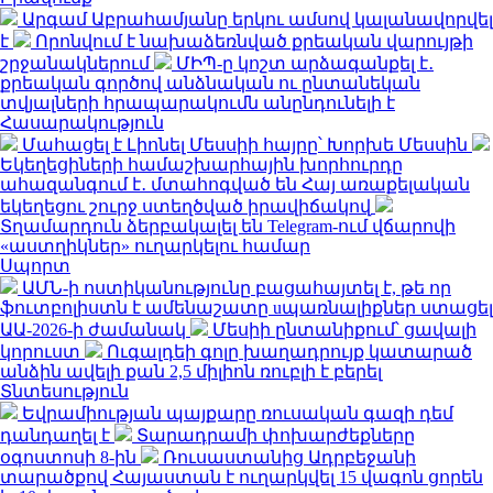
Արգամ Աբրահամյանը երկու ամսով կալանավորվել
է
Որոնվում է նախաձեռնված քրեական վարույթի
շրջանակներում
ՄԻՊ-ը կոշտ արձագանքել է․
քրեական գործով անձնական ու ընտանեկան
տվյալների հրապարակումն անընդունելի է
Հասարակություն
Մահացել է Լիոնել Մեսսիի հայրը՝ Խորխե Մեսսին
Եկեղեցիների համաշխարհային խորհուրդը
ահազանգում է․ մտահոգված են Հայ առաքելական
եկեղեցու շուրջ ստեղծված իրավիճակով
Տղամարդուն ձերբակալել են Telegram-ում վճարովի
«աստղիկներ» ուղարկելու համար
Սպորտ
ԱՄՆ-ի ոստիկանությունը բացահայտել է, թե որ
ֆուտբոլիստն է ամենաշատը uպառնալիքներ ստացել
ԱԱ-2026-ի ժամանակ
Մեսիի ընտանիքում՝ ցավալի
կորուստ
Ուգալդեի գոլը խաղադրույք կատարած
անձին ավելի քան 2,5 միլիոն ռուբլի է բերել
Տնտեսություն
Եվրամիության պայքարը ռուսական գազի դեմ
դանդաղել է
Տարադրամի փոխարժեքները
օգոստոսի 8-ին
Ռուսաստանից Ադրբեջանի
տարածքով Հայաստան է ուղարկվել 15 վագոն ցորեն