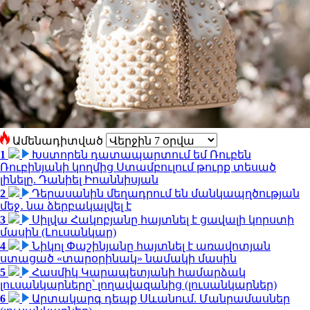
Ամենադիտված
1
Խստորեն դատապարտում եմ Ռուբեն
Ռուբինյանի կողմից Ստամբուլում թուրք տեսած
լինելը. Դանիել Իոաննիսյան
2
Դերասանին մեղադրում են մանկապղծության
մեջ․ նա ձերբակալվել է
3
Սիլվա Հակոբյանը հայտնել է ցավալի կորստի
մասին (Լուսանկար)
4
Նիկոլ Փաշինյանը հայտնել է առավոտյան
ստացած «տարօրինակ» նամակի մասին
5
Հասմիկ Կարապետյանի համարձակ
լուսանկարները՝ լողավազանից (լուսանկարներ)
6
Արտակարգ դեպք Սևանում. Մանրամասներ