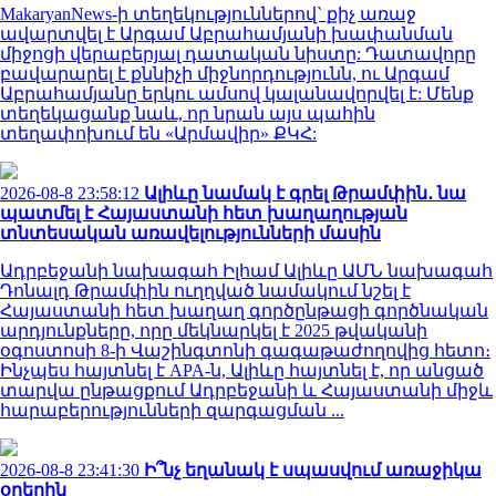
MakaryanNews-ի տեղեկություններով` քիչ առաջ
ավարտվել է Արգամ Աբրահամյանի խափանման
միջոցի վերաբերյալ դատական նիստը: Դատավորը
բավարարել է քննիչի միջնորդությունն, ու Արգամ
Աբրահամյանը երկու ամսով կալանավորվել է: Մենք
տեղեկացանք նաև, որ նրան այս պահին
տեղափոխում են «Արմավիր» ՔԿՀ:
2026-08-8 23:58:12
Ալիևը նամակ է գրել Թրամփին․ նա
պատմել է Հայաստանի հետ խաղաղության
տնտեսական առավելությունների մասին
Ադրբեջանի նախագահ Իլհամ Ալիևը ԱՄՆ նախագահ
Դոնալդ Թրամփին ուղղված նամակում նշել է
Հայաստանի հետ խաղաղ գործընթացի գործնական
արդյունքները, որը մեկնարկել է 2025 թվականի
օգոստոսի 8-ի Վաշինգտոնի գագաթաժողովից հետո։
Ինչպես հայտնել է APA-ն, Ալիևը հայտնել է, որ անցած
տարվա ընթացքում Ադրբեջանի և Հայաստանի միջև
հարաբերությունների զարգացման ...
2026-08-8 23:41:30
Ի՞նչ եղանակ է սպասվում առաջիկա
օրերին