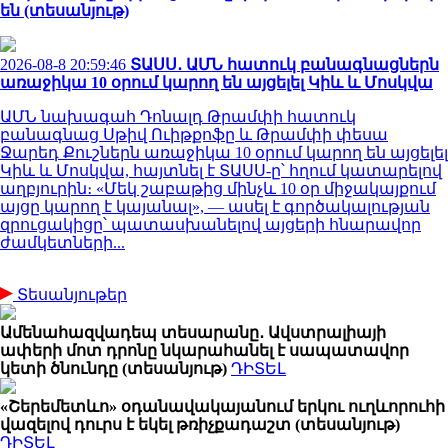
են (տեսանյութ)
2026-08-8 20:59:46
ՏԱՍՍ․ ԱՄՆ հատուկ բանագնացներն
առաջիկա 10 օրում կարող են այցելել Կիև և Մոսկվա
ԱՄՆ նախագահ Դոնալդ Թրամփի հատուկ
բանագնաց Սթիվ Ուիթքոֆը և Թրամփի փեսա
Ջարեդ Քուշներն առաջիկա 10 օրում կարող են այցելել
Կիև և Մոսկվա, հայտնել է ՏԱՍՍ-ը՝ հղում կատարելով
աղբյուրին։ «Մեկ շաբաթից մինչև 10 օր միջակայքում
այցը կարող է կայանալ», — ասել է գործակալության
զրուցակիցը՝ պատասխանելով այցերի հնարավոր
ժամկետների...
Տեսանյութեր
Ամենահազվադեպ տեսարանը․ Ավստրալիայի
ափերի մոտ դրոնը նկարահանել է սապատավոր
կետի ծնունդը (տեսանյութ)
ԴԻՏԵԼ
«Շերեմետևո» օդանավակայանում երկու ուղևորուհի
վազելով դուրս է եկել թռիչքադաշտ (տեսանյութ)
ԴԻՏԵԼ