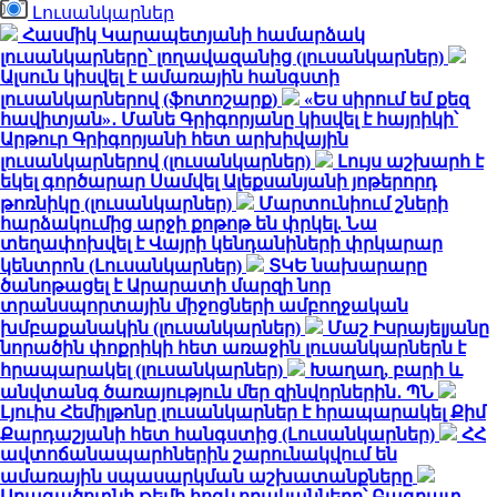
Լուսանկարներ
Հասմիկ Կարապետյանի համարձակ
լուսանկարները՝ լողավազանից (լուսանկարներ)
Ալսուն կիսվել է ամառային հանգստի
լուսանկարներով (ֆոտոշարք)
«Ես սիրում եմ քեզ
հավիտյան»․ Մանե Գրիգորյանը կիսվել է հայրիկի՝
Արթուր Գրիգորյանի հետ արխիվային
լուսանկարներով (լուսանկարներ)
Լույս աշխարհ է
եկել գործարար Սամվել Ալեքսանյանի յոթերորդ
թոռնիկը (լուսանկարներ)
Մարտունիում շների
հարձակումից արջի քոթոթ են փրկել. Նա
տեղափոխվել է Վայրի կենդանիների փրկարար
կենտրոն (Լուսանկարներ)
ՏԿԵ նախարարը
ծանոթացել է Արարատի մարզի նոր
տրանսպորտային միջոցների ամբողջական
խմբաքանակին (լուսանկարներ)
Մաշ Իսրայելյանը
նորածին փոքրիկի հետ առաջին լուսանկարներն է
հրապարակել (լուսանկարներ)
Խաղաղ, բարի և
անվտանգ ծառայություն մեր զինվորներին․ ՊՆ
Լյուիս Հեմիլթոնը լուսանկարներ է հրապարակել Քիմ
Քարդաշյանի հետ հանգստից (Լուսանկարներ)
ՀՀ
ավտոճանապարհներին շարունակվում են
ամառային սպասարկման աշխատանքները
Արագածոտնի թեմի հոգևորականները՝ Բագրատ