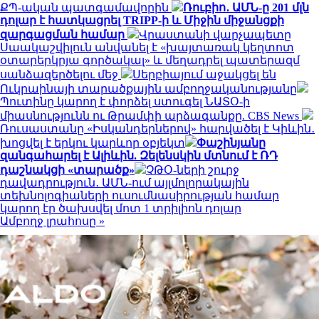
ՔՊ-ական պատգամավորին
Ռուբիո․ ԱՄՆ-ը 201 մլն
դոլար է հատկացրել TRIPP-ի և Միջին միջանցքի
զարգացման համար
Վրաստանի վարչապետը
Սաակաշվիլուն անվանել է «խայտառակ կեղտոտ
օտարերկրյա գործակալ» և մեղադրել պատերազմ
սանձազերծելու մեջ
Սերբիայում աջակցել են
Ուկրաինայի տարածքային ամբողջականությանը
Պուտինը կարող է փորձել ստուգել ՆԱՏՕ-ի
միասնությունն ու Թրամփի արձագանքը. CBS News
Ռուսաստանը «Իսկանդերներով» հարվածել է Կիևին․
խոցվել է երկու կարևոր օբյեկտ
Փաշինյանը
զանգահարել է Ալիևին. Զելենսկին մտնում է ՌԴ
դաշնակցի «տարածք»
ՉԹՕ-ների շուրջ
դավադրություն․ ԱՄՆ-ում այլմոլորակային
տեխնոլոգիաների ուսումնասիրության համար
կարող էր ծախսվել մոտ 1 տրիլիոն դոլար
Ամբողջ լրահոսը »