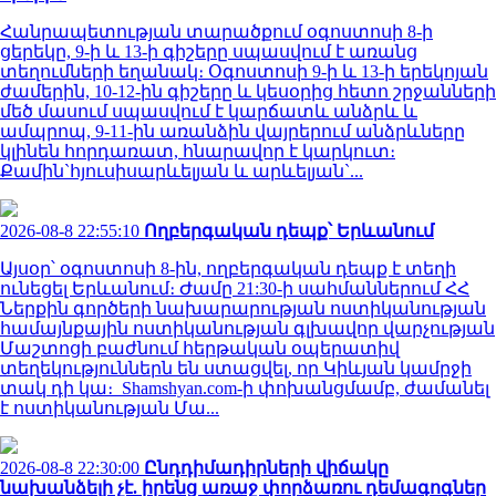
Հանրապետության տարածքում օգոստոսի 8-ի
ցերեկը, 9-ի և 13-ի գիշերը սպասվում է առանց
տեղումների եղանակ։ Օգոստոսի 9-ի և 13-ի երեկոյան
ժամերին, 10-12-ին գիշերը և կեսօրից հետո շրջանների
մեծ մասում սպասվում է կարճատև անձրև և
ամպրոպ, 9-11-ին առանձին վայրերում անձրևները
կլինեն հորդառատ, հնարավոր է կարկուտ։
Քամին`հյուսիսարևելյան և արևելյան`...
2026-08-8 22:55:10
Ողբերգական դեպք՝ Երևանում
Այսօր՝ օգոստոսի 8-ին, ողբերգական դեպք է տեղի
ունեցել Երևանում։ Ժամը 21:30-ի սահմաններում ՀՀ
Ներքին գործերի նախարարության ոստիկանության
համայնքային ոստիկանության գլխավոր վարչության
Մաշտոցի բաժնում հերթական օպերատիվ
տեղեկություններն են ստացվել, որ Կիևյան կամրջի
տակ դի կա։ Shamshyan.com-ի փոխանցմամբ, ժամանել
է ոստիկանության Մա...
2026-08-8 22:30:00
Ընդդիմադիրների վիճակը
նախանձելի չէ. իրենց առաջ փորձառու դեմագոգներ