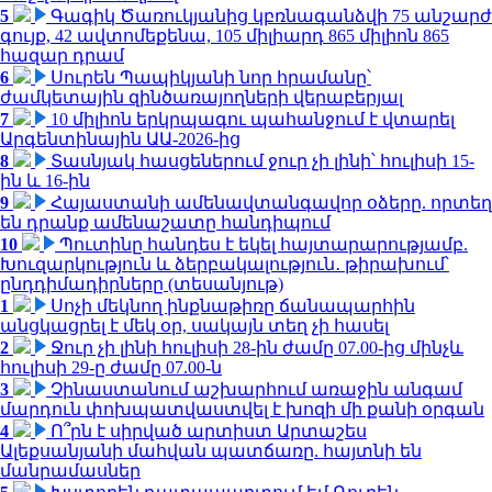
5
Գագիկ Ծառուկյանից կբռնագանձվի 75 անշարժ
գույք, 42 ավտոմեքենա, 105 միլիարդ 865 միլիոն 865
հազար դրամ
6
Սուրեն Պապիկյանի նոր հրամանը՝
ժամկետային զինծառայողների վերաբերյալ
7
10 միլիոն երկրպագու պահանջում է վտարել
Արգենտինային ԱԱ-2026-ից
8
Տասնյակ հասցեներում ջուր չի լինի՝ հուլիսի 15-
ին և 16-ին
9
Հայաստանի ամենավտանգավոր օձերը. որտեղ
են դրանք ամենաշատը հանդիպում
10
Պուտինը հանդես է եկել հայտարարությամբ.
Խուզարկություն և ձերբակալություն․ թիրախում՝
ընդդիմադիրները (տեսանյութ)
1
Սոչի մեկնող ինքնաթիռը ճանապարհին
անցկացրել է մեկ օր, սակայն տեղ չի հասել
2
Ջուր չի լինի հուլիսի 28-ին ժամը 07.00-ից մինչև
հուլիսի 29-ը ժամը 07.00-ն
3
Չինաստանում աշխարհում առաջին անգամ
մարդուն փոխպատվաստվել է խոզի մի քանի օրգան
4
Ո՞րն է սիրված արտիստ Արտաշես
Ալեքսանյանի մահվան պատճառը. հայտնի են
մանրամասներ