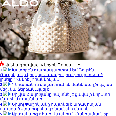
Ամենադիտված
1
Խստորեն դատապարտում եմ Ռուբեն
Ռուբինյանի կողմից Ստամբուլում թուրք տեսած
լինելը. Դանիել Իոաննիսյան
2
Դերասանին մեղադրում են մանկապղծության
մեջ․ նա ձերբակալվել է
3
Սիլվա Հակոբյանը հայտնել է ցավալի կորստի
մասին (Լուսանկար)
4
Նիկոլ Փաշինյանը հայտնել է առավոտյան
ստացած «տարօրինակ» նամակի մասին
5
Արտակարգ դեպք Սևանում. Մանրամասներ