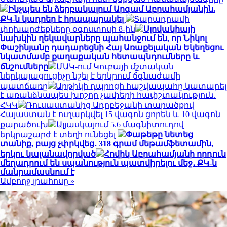
Ինչպես են ձերբակալում Արգամ Աբրահամյանին.
ՔԿ-ն կադրեր է հրապարակել
Տարադրամի
փոխարժեքները օգոստոսի 8-ին
Սլովակիայի
նախկին ղեկավարները պահանջում են, որ Նիկոլ
Փաշինյանը դադարեցնի Հայ Առաքելական Եկեղեցու
նկատմամբ քաղաքական հետապնդումները և
ճնշումները
ՄԱԿ-ում Կուբայի մշտական ​​
ներկայացուցիչը նշել է երկրում ճգնաժամի
պատճառը
Արթիկի դպրոցի հաշվապահը կատարել
է առանձնապես խոշոր չափերի հափշտակություն.
ՀԿԿ
Ռուսաստանից Ադրբեջանի տարածքով
Հայաստան է ուղարկվել 15 վագոն ցորեն և 10 վագոն
քարածուխ
Ալյասկայում 5.6 մագնիտուդով
երկրաշարժ է տեղի ունեցել
Փաթեթը նետեց
տանիք, բայց չփրկվեց․ 318 գրամ մեթամֆետամին,
երկու կալանավորված
Հովիկ Աբրահամյանի որդուն
մեղադրում են սպանություն պատվիրելու մեջ․ ՔԿ-ն
մանրամասնում է
Ամբողջ լրահոսը »