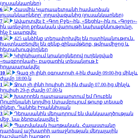
(լուսանկարներ)
6
Հասմիկ Կարապետյանի համարձակ
լուսանկարները՝ լողավազանից (լուսանկարներ)
7
Ավարտվել է «Գող Բջե»-ին, «Տեցիկ»-ին ու «Գոջո»-
ին առնչվող քրեական վարույթի նախաքննությունը.
ինչ է պարզվել
8
425 անձինք տեղափոխվել են ոստիկանություն․
հայտնաբերվել են զենք-զինամթերք, թմրամիջոց և
հետախուզվողներ
9
Կիլիկիայում կրակոցներով ուղեկցված
«ռազբորկայի» բացառիկ տեսանյութ է
հրապարակվել
10
Գազ չի լինի օգոստոսի 4-ին ժամը 09:00-ից մինչև
ժամը 18:00-ն
1
Ջուր չի լինի հուլիսի 28-ին ժամը 07.00-ից մինչև
հուլիսի 29-ը ժամը 07.00-ն
2
Խստորեն դատապարտում եմ Ռուբեն
Ռուբինյանի կողմից Ստամբուլում թուրք տեսած
լինելը. Դանիել Իոաննիսյան
3
Դերասանին մեղադրում են մանկապղծության
մեջ․ նա ձերբակալվել է
4
Պատմական հաղթանակ․ Հայաստանը
դարձավ աշխարհի առաջնության մեդալային
հաշվարկի հաղթող