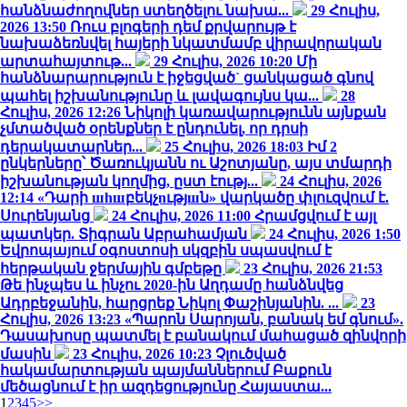
հանձնաժողովներ ստեղծելու նախա...
29 Հուլիս,
2026 13:50
Ռուս բլոգերի դեմ քրվարույթ է
նախաձեռնվել հայերի նկատմամբ վիրավորական
արտահայտութ...
29 Հուլիս, 2026 10:20
Մի
հանձնարարություն է իջեցված` ցանկացած գնով
պահել իշխանությունը և լավագույնս կա...
28
Հուլիս, 2026 12:26
Նիկոլի կառավարությունն այնքան
չմտածված օրենքներ է ընդունել, որ դրսի
դերակատարներ...
25 Հուլիս, 2026 18:03
Իմ 2
ընկերները՝ Ծառուկյանն ու Աշոտյանը, այս տմարդի
իշխանության կողմից, ըստ էությ...
24 Հուլիս, 2026
12:14
«Դարի шhшբեկչnւթյшն» վարկածը փլուզվում է.
Սուրենյանց
24 Հուլիս, 2026 11:00
Հրամցվում է այլ
պատկեր. Տիգրան Աբրահամյան
24 Հուլիս, 2026 1:50
Եվրոպայում օգոստոսի սկզբին սպասվում է
հերթական ջերմային գմբեթը
23 Հուլիս, 2026 21:53
Թե ինչպես և ինչու 2020-ին Աղդամը հանձնվեց
Ադրբեջանին, հարցրեք Նիկոլ Փաշինյանին. ...
23
Հուլիս, 2026 13:23
«Պարոն Սարոյան, բանակ եմ գնում».
Դասախոսը պատմել է բանակում մահացած զինվորի
մասին
23 Հուլիս, 2026 10:23
Չլուծված
հակամարտության պայմաններում Բաքուն
մեծացնում է իր ազդեցությունը Հայաստա...
1
2
3
4
5
>>