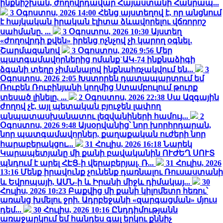
ինքնիշխան, ժողովրդավար Հայաստանի Հանրապ...
3 Օգոստոս, 2026 14:00
Հենց այստեղով է, որ անցնում
է հայկական իրական էլիտա ձևավորելու վճռորոշ
սահմանը. ...
3 Օգոստոս, 2026 10:30
Այստեղ
«ժողովրդի քվեն» իրենց ոչնչով չի կարող օգնել․
Շարմազանով
3 Օգոստոս, 2026 9:56
Մեր
պատգամավորներից ոմանք`ԱԿ-74 ինքնաձիգի
ձգանի տեղը չիմանալով ինքնահռչակվում են...
3
Օգոստոս, 2026 2:05
Խստորեն դատապարտում եմ
Ռուբեն Ռուբինյանի կողմից Ստամբուլում թուրք
տեսած լինելը. ...
2 Օգոստոս, 2026 22:38
Սա Ազգային
ժողով չէ, այլ պետական բյուջեն լափող
անպատասխանատու լեզվանիների համույ...
2
Օգոստոս, 2026 9:48
Այսօրվանից՝ նոր խորհրդարան,
նոր պատգամավորներ, քաղաքական ուժերի նոր
հարաբերակցու...
31 Հուլիս, 2026 16:18
Նարեկ
Կարապետյանը մի քանի բավականին ՈՒԺԵՂ ՍՈՒՏ
պնդում է արել ՀԷՑ-ի վերաբերյալ. Ռ...
31 Հուլիս, 2026
13:16
Մենք իրավունք չունենք դառնալու Ռուսաստանի
և Եվրոպայի, ԱՄՆ-ի և Իրանի միջև դիմակայ...
30
Հուլիս, 2026 10:23
Բաքվից մի քանի կիլոմետր հեռու՝
առանց խմելու ջրի. Ադրբեջանի «զարգացման» մյուս
դեմ...
30 Հուլիս, 2026 10:16
Ընդդիմությանն
առաջարկում եմ հանդես գալ երկու քննիչ