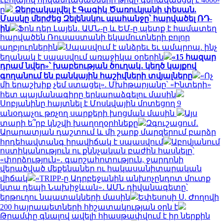
ը
Ձերբակալվել է Գագիկ Ծառուկյանի փեսան.
Մասկը մերժեց Զելենսկու պահանջը՝ հարվածել ՌԴ-
ին
Ֆոն դեր Լայեն․ ԱՄՆ-ը և ԵՄ-ը պետք է համատեղ
հարվածեն Ռուսաստանի եկամուտների բոլոր
աղբյուրներին
Սպասվում է անձրեւ եւ ամպրոպ. ինչ
եղանակ է սպասվում առաջիկա օրերին
«15 հազար
դրամ նվեր»՝ խաբեության ծուղակ․ կեղծ կայքով
գողանում են բանկային հաշիվների տվյալները
«Ոչ
մի երաշխիք չեմ ստացել». Մխիթարյանը՝ «Ինտերի»
հետ պայմանագիրը երկարաձգելու մասին
Սոբյանինը հայտնել է Մոսկվային մոտեցող 9
անօդաչու թռչող սարքերի խոցման մասին
Այս
տարի ե՞րբ կնշվի խաղողօրհնեքը
Զգուշացում․
Արարատյան դաշտում և մի շարք մարզերում բարձր
հրդեհավտանգ իրավիճակ է սպասվում
Աբովյանում
ոստիկանություն ու քննչական բաժին հասնելը՝
«փորձություն»․ գարշահոտություն, ջարդոնի
վերածված մեքենաներ ու հակասանիտարական
վիճակ
«TRIPP-ը Ադրբեջանին անխոչընդոտ մուտք
կտա դեպի Նախիջևան»․ ԱՄՆ դիվանագետը՝
երթուղու նպատակների մասին
Եփեսոսի Ս. Ժողովի
200 հայրապետների հիշատակության օրն է
Թրամփը գնալով ավելի հիասթափվում է իր ներքին