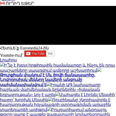
ՈՒՂԻՂ ԵԹԵՐ
Հետևե՛ք Euromedia24-ին
Youtube-ում`
Լրահոս
Ի՞նչ է Patriot հրթիռային համակարգը և ինչու են դրա
պաշարները սպառվում ամբողջ աշխարհում
Թուրքիան փակում է Սև ծովի ճանապարհը․
Նովոռոսիյսկ մեկնող նավերի անցումը
սահմանափակվում է
Իրանի ԱԳ նախարարը
հարևան մահմեդական երկրներին «իսկական
եղբայրության» կոչ է արել
Մահացել է Լիոնել Մեսսիի
հայրը՝ Խորխե Մեսսին
Ռուբինյանը շնորհավորել է
խաղաղության հռչակագրի ստորագրման առաջին
տարեդարձի առիթով
Բուլղարիայում անօդաչու
թռչող սարք է պայթել գազատարի կոմպրեսորային