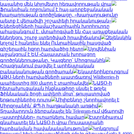
կայանից մեկ կիլոմետր հեռավորության վրա
Ֆրանսիան ողջունում է հայ-ադրբեջանական
խաղաղության գործընթացը․ «Խաղաղությունը
պետք է վերածվի շոշափելի իրականության»
Եկեղեցիների համաշխարհային խորհուրդը
ահազանգում է․ մտահոգված են Հայ առաքելական
եկեղեցու շուրջ ստեղծված իրավիճակով
Զելենսկին
կոչով է հանդես եկել Ուկրաինային հասցված
գիշերային հզոր հարվածից հետո
Սլովենիան
աջակցում է ԵՄ-Հայաստան խորացող
գործընկերությանը․ Կայզերը՝ Միրզոյանին
Հրազդանում բացվել է արհեստական
բանականության գործարան
Եկատերինբուրգում
ԱԹՍ-ների հարվածների պատճառով Wildberries-ի
պահեստից 800 մարդ է տարհանվել
ՆԱՏՕ-ի
հետախուզական ինքնաթիռը սկսել է թռչել
Ֆիննական ծոցի ափերի մոտ՝ թույլատրված
երթուղիներից դուրս
Միլիբենդը շնորհավորել է
Միրզոյանին՝ ՔՊ-ի հաղթանակի առթիվ
Տղամարդուն ձերբակալել են Telegram-ում վճարովի
«աստղիկներ» ուղարկելու համար
Էստոնիայում
գնահատել են ՆԱՏՕ-ի վրա Ռուսաստանի
հարձակման հավանականությունը
Կոնգոյում
էբոլայով հիվանդացածների թիվը գերազանցել է 4000-