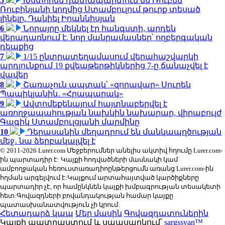
5
Խստորեն դատապարտում եմ Ռուբեն
Ռուբինյանի կողմից Ստամբուլում թուրք տեսած
լինելը. Դանիել Իոաննիսյան
6
Նորայրը մեկնել էր հանգստի, արդեն
վերադառնում է. նոր մանրամասներ՝ ողբերգական
դեպքից
7
1/15 ընտրատեղամասում վերահաշվարկի
արդյունքում 19 քվեաթերթիկներից 7-ը ճանաչվել է
վավեր
8
Շառաչուն ապտակ՝ «զորավար» Սուրեն
Պապիկյանին․ «Հրապարակ»
9
Ավտոմեքենայում հայտնաբերվել է
առողջապահության նախկին նախարար, վիրաբույժ
Գագիկ Ստամբուլցյանի մարմինը
10
Դերասանին մեղադրում են մանկապղծության
մեջ․ նա ձերբակալվել է
© 2011-2026 Lurer.com Մեջբերումներ անելիս ակտիվ հղումը Lurer.com-
ին պարտադիր է: Կայքի հոդվածների մասնակի կամ
ամբողջական հեռուստառադիոընթերցումն առանց Lurer.com-ին
հղման արգելվում է:Կայքում արտահայտված կարծիքները
պարտադիր չէ, որ համընկնեն կայքի խմբագրության տեսակետի
հետ:Գովազդների բովանդակության համար կայքը
պատասխանատվություն չի կրում:
Հետադարձ կապ
Մեր մասին
Գովազդատուներին
Կայքի պատրաստում և սպասարկում՝
sargssyan™