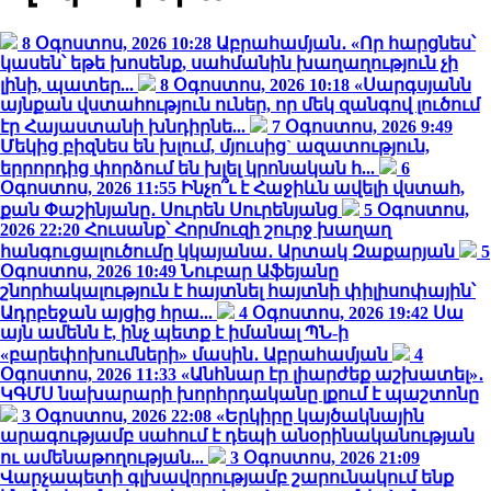
8 Օգոստոս, 2026 10:28
Աբրահամյան․ «Որ հարցնես՝
կասեն՝ եթե խոսենք, սահմանին խաղաղություն չի
լինի, պատեր...
8 Օգոստոս, 2026 10:18
«Սարգսյանն
այնքան վստահություն ուներ, որ մեկ զանգով լուծում
էր Հայաստանի խնդիրնե...
7 Օգոստոս, 2026 9:49
Մեկից բիզնես են խլում, մյուսից` ազատություն,
երրորդից փորձում են խլել կրոնական հ...
6
Օգոստոս, 2026 11:55
Ինչո՞ւ է Հաջիևն ավելի վստահ,
քան Փաշինյանը․ Սուրեն Սուրենյանց
5 Օգոստոս,
2026 22:20
Հուսանք՝ Հորմուզի շուրջ խաղաղ
հանգուցալուծումը կկայանա․ Արտակ Զաքարյան
5
Օգոստոս, 2026 10:49
Նուբար Աֆեյանը
շնորհակալություն է հայտնել հայտնի փիլիսոփային՝
Ադրբեջան այցից հրա...
4 Օգոստոս, 2026 19:42
Սա
այն ամենն է, ինչ պետք է իմանալ ՊՆ-ի
«բարեփոխումների» մասին․ Աբրահամյան
4
Օգոստոս, 2026 11:33
«Անհնար էր լիարժեք աշխատել»․
ԿԳՄՍ նախարարի խորհրդականը լքում է պաշտոնը
3 Օգոստոս, 2026 22:08
«Երկիրը կայծակնային
արագությամբ սահում է դեպի անօրինականության
ու ամենաթողության...
3 Օգոստոս, 2026 21:09
Վարչապետի գլխավորությամբ շարունակում ենք