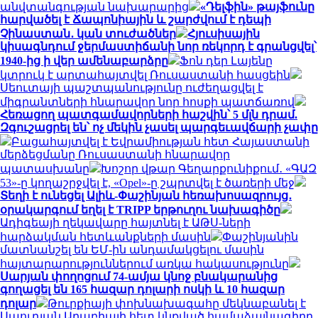
անվտանգության նախարարից
«Դելֆին» թայֆունը
հարվածել է Ճապոնիային և շարժվում է դեպի
Չինաստան․ կան տուժածներ
Հյուսիսային
կիսագնդում ջերմաստիճանի նոր ռեկորդ է գրանցվել՝
1940-ից ի վեր ամենաբարձրը
Ֆոն դեր Լայենը
կտրուկ է արտահայտվել Ռուսաստանի հասցեին
Սեուտայի ​​պաշտպանությունը ուժեղացվել է
միգրանտների հնարավոր նոր հոսքի պատճառով
Հեռացող պատգամավորների հաշվին՝ 5 մլն դրամ.
Զգուշացրել են՝ ոչ մեկին չասել պարգեւավճարի չափը
Բացահայտվել է Եվրամիության հետ Հայաստանի
մերձեցմանը Ռուսաստանի հնարավոր
պատասխանը
Խոշոր վթար Գեղարքունիքում․ «ԳԱԶ
53»-ը կողաշրջվել է, «Opel»-ը շպրտվել է ծառերի մեջ
Տեղի է ունեցել Ալիև-Փաշինյան հեռախոսազրույց․
օրակարգում եղել է TRIPP երթուղու նախագիծը
Ադիգեայի ղեկավարը հայտնել է ԱԹՍ-ների
հարձակման հետևանքների մասին
Փաշինյանին
մատնանշել են ԵՄ-ին անդամակցելու մասին
հայտարարություններում առկա հակասությունը
Սարյան փողոցում 74-ամյա կնոջ բնակարանից
գողացել են 165 հազար դոլարի ոսկի և 10 հազար
դոլար
Թուրքիայի փոխնախագահը մեկնաբանել է
Սաուդյան Արաբիայի հետ կնքված համաձայնագիրը