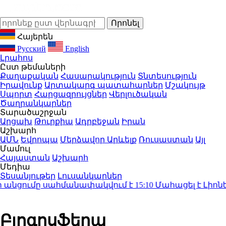
Հայերեն
Русский
English
Լրահոս
Ըստ թեմաների
Քաղաքական
Հասարակություն
Տնտեսություն
Իրավունք
Արտակարգ պատահարներ
Մշակույթ
Սպորտ
Հարցազրույցներ
Վերլուծական
Ծաղրանկարներ
Տարածաշրջան
Արցախ
Թուրքիա
Ադրբեջան
Իրան
Աշխարհ
ԱՄՆ
Եվրոպա
Մերձավոր Արևելք
Ռուսաստան
Այլ
Մամուլ
Հայաստան
Աշխարհ
Մեդիա
Տեսանյութեր
Լուսանկարներ
նցումը սահմանափակվում է
15:10
Մահացել է Լիոնել Մ
Բլոգոսֆերա