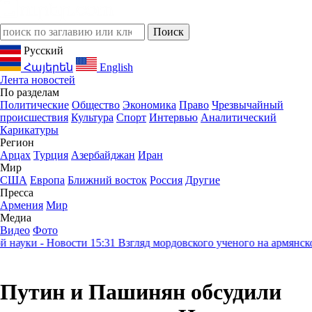
Русский
Հայերեն
English
Лента новостей
По разделам
Политические
Общество
Экономика
Право
Чрезвычайный
происшествия
Культура
Спорт
Интервью
Аналитический
Карикатуры
Регион
Арцах
Турция
Азербайджан
Иран
Мир
США
Европа
Ближний восток
Россия
Другие
Пресса
Армения
Мир
Медиа
Видео
Фото
ауки - Новости
15:31
Взгляд мордовского ученого на армянское 
Путин и Пашинян обсудили