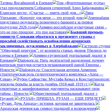
Татяны Янгайкиной в Ереване
Том «Фортепианные дуэты»
стал продолжением Собрания сочинений Арно Бабаджаняна
Еланские вести: «Счастье — иметь свой дом...»
Ляна
Улиханян: «Концерт для меня — это второй дом»
Америабанк
представил результаты розничного банкинга за первое
полугодие 2026 года
Армяно-российские культурные связи –
это не про прошлое, это про настоящее
Бывший премьер-
министр Словакии обратился к президенту страны с
просьбой содействовать освобождению армянских
заключенных, осужденных в Азербайджане
Гастроли студии
"Обводный переулок": от колорита старых дворов Тбилиси до
сцены в Ереване
Армяно-грузинский театральный диалог в
Ереване
Dialogorg.ru: Пять десятилетий разделения: почему
кипрская трагедия остается незаживающей раной Европы -
Новости
Dialogorg.ru: Спасительная артерия Армении:
стратегическая роль гидротехнического комплекса «Арпа —
Севан»
Рубен Сафрастян: Мустафа Кемал в Константинополе:
эпизоды борьбы за власть (ноябрь 1918-май 1919 гг.)
Когда
секретные и зашифрованные документы раскрывают свои
тайны - Новости
Общественный театральный диалог с
Грузией
«РУЗАН» ПРИШЛА. РУЗАН — ЕЩЕ ПРИДЕТ!
«Рузан. Дочь Арцаха»: история, которая не закончилась
Арцахская деревня как символ традиций и возрождения