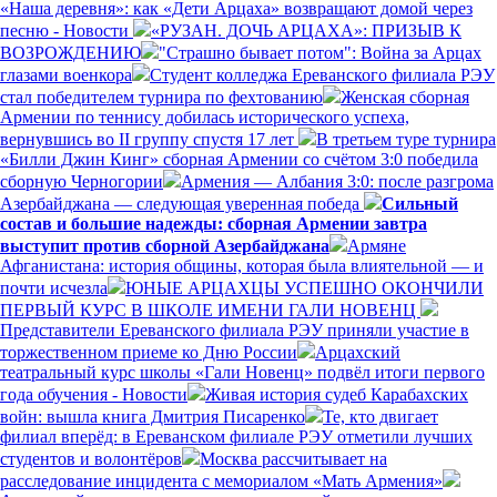
«Наша деревня»: как «Дети Арцаха» возвращают домой через
песню - Новости
«РУЗАН. ДОЧЬ АРЦАХА»: ПРИЗЫВ К
ВОЗРОЖДЕНИЮ
"Страшно бывает потом": Война за Арцах
глазами военкора
Студент колледжа Ереванского филиала РЭУ
стал победителем турнира по фехтованию
Женская сборная
Армении по теннису добилась исторического успеха,
вернувшись во II группу спустя 17 лет
В третьем туре турнира
«Билли Джин Кинг» сборная Армении со счётом 3:0 победила
сборную Черногории
Армения — Албания 3:0: после разгрома
Азербайджана — следующая уверенная победа
Сильный
состав и большие надежды: сборная Армении завтра
выступит против сборной Азербайджана
Армяне
Афганистана: история общины, которая была влиятельной — и
почти исчезла
ЮНЫЕ АРЦАХЦЫ УСПЕШНО ОКОНЧИЛИ
ПЕРВЫЙ КУРС В ШКОЛЕ ИМЕНИ ГАЛИ НОВЕНЦ
Представители Ереванского филиала РЭУ приняли участие в
торжественном приеме ко Дню России
Арцахский
театральный курс школы «Гали Новенц» подвёл итоги первого
года обучения - Новости
Живая история судеб Карабахских
войн: вышла книга Дмитрия Писаренко
Те, кто двигает
филиал вперёд: в Ереванском филиале РЭУ отметили лучших
студентов и волонтёров
Москва рассчитывает на
расследование инцидента с мемориалом «Мать Армения»