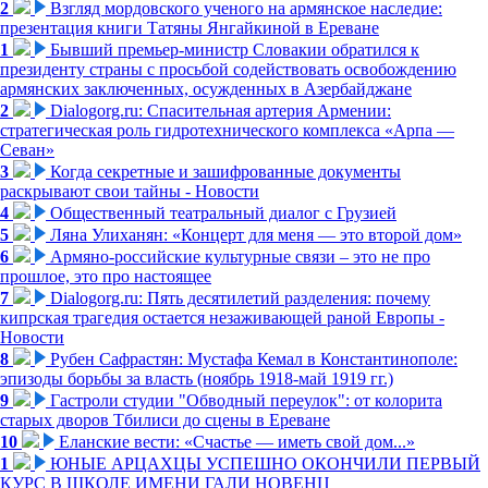
2
Взгляд мордовского ученого на армянское наследие:
презентация книги Татяны Янгайкиной в Ереване
1
Бывший премьер-министр Словакии обратился к
президенту страны с просьбой содействовать освобождению
армянских заключенных, осужденных в Азербайджане
2
Dialogorg.ru: Спасительная артерия Армении:
стратегическая роль гидротехнического комплекса «Арпа —
Севан»
3
Когда секретные и зашифрованные документы
раскрывают свои тайны - Новости
4
Общественный театральный диалог с Грузией
5
Ляна Улиханян: «Концерт для меня — это второй дом»
6
Армяно-российские культурные связи – это не про
прошлое, это про настоящее
7
Dialogorg.ru: Пять десятилетий разделения: почему
кипрская трагедия остается незаживающей раной Европы -
Новости
8
Рубен Сафрастян: Мустафа Кемал в Константинополе:
эпизоды борьбы за власть (ноябрь 1918-май 1919 гг.)
9
Гастроли студии "Обводный переулок": от колорита
старых дворов Тбилиси до сцены в Ереване
10
Еланские вести: «Счастье — иметь свой дом...»
1
ЮНЫЕ АРЦАХЦЫ УСПЕШНО ОКОНЧИЛИ ПЕРВЫЙ
КУРС В ШКОЛЕ ИМЕНИ ГАЛИ НОВЕНЦ