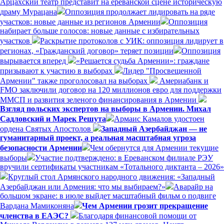
Арцахский театр представит на ереванской сцене историческую
драму Мурацана
Оппозиция продолжает лидировать на ряде
участков: новые данные из регионов Армении
Оппозиция
набирает больше голосов: новые данные с избирательных
участков
Раскрытие протоколов с УИК: оппозиция лидирует в
регионах, «Гражданский договор» теряет позиции
Оппозиция
вырывается вперед
«Решается судьба Армении»: граждане
призывают к участию в выборах
Лидер "Просвещенной
Армении" также проголосовал на выборах
Америабанк и
FMO заключили договор на 120 миллионов евро для поддержки
ММСП и развития зеленого финансирования в Армении
Взгляд польских экспертов на выборы в Армении. Михал
Садловский и Марек Решута
Армаис Камалов удостоен
ордена Святых Апостолов
Западный Азербайджан — не
гуманитарный проект, а реальная масштабная угроза
безопасности Армении
Чем обернутся для Армении текущие
выборы
Участие подтверждено: в Ереванском филиале РЭУ
вручили сертификаты участникам «Тотального диктанта – 2026»
Круглый стол Армянского народного движения: «Западный
Азербайджан или Армения: что мы выбираем?»
Аварайр на
большом экране: в июле выйдет масштабный фильм о подвиге
Вардана Мамиконяна
Чем Армении грозит прекращение
членства в ЕАЭС?
Благодаря финансовой помощи от