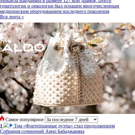
Микаела Варданяна в размере 127 млн драмов, Центр
гематологии и онкологии был оснащен многочисленным
медицинским оборудованием последнего поколения
Вся лента »
Самое популярное
1
Том «Фортепианные дуэты» стал продолжением
Собрания сочинений Арно Бабаджаняна