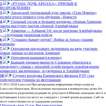
2
«РУЗАН. ДОЧЬ АРЦАХА»: ПРИЗЫВ К
ВОЗРОЖДЕНИЮ
3
Арцахский театральный курс школы «Гали Новенц»
подвёл итоги первого года обучения - Новости
4
Сильный состав и большие надежды: сборная Армении
завтра выступит против сборной Азербайджана
5
Армения — Албания 3:0: после разгрома Азербайджана
— следующая уверенная победа
6
"Страшно бывает потом": Война за Арцах глазами
военкора
7
Оппозиция продолжает лидировать на ряде участков:
новые данные из регионов Армении
8
Оппозиция вырывается вперед
9
Бывший премьер-министр Словакии обратился к
президенту страны с просьбой содействовать освобождению
армянских заключенных, осужденных в Азербайджане
10
Студент колледжа Ереванского филиала РЭУ стал
победителем турнира по фехтованию
© 2011-2026 Lurer.com При цитировании информации гиперссылка на
Lurer.com обязательна. Использование материалов в коммерческих целях без
письменного разрешения редакции не допускается.Мнения, нашедшие место в
публикациях Lurer.com могут не совпадать с точкой зрения редакции. Сайт не
несет ответственности за содержание рекламы.
Обратная связь
О нас
Рекламодателям