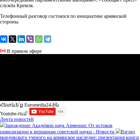
служба Кремля.
Телефонный разговор состоялся по инициативе армянской
стороны.
В прямом эфире
Հետևե՛ք Euromedia24-ին
Youtube-ում`
Лента новостей
Зарождение Академии наук Армении: От истоков
цивилизации к вершинам советской науки - Новости
Взгляд
мордовского ученого на армянское наследие: презентация книги