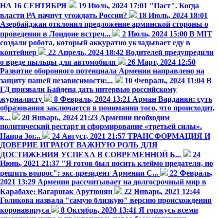
НА 16 СЕНТЯБРЯ
19 Июль, 2024 17:01
"Паст". Когда
власти РА начнут угождать России?
18 Июль, 2024 18:01
Азербайджан отклонил предложение армянской стороны о
проведении в Лондоне встреч...
2 Июль, 2024 15:00
В MIT
создали робота, который аккуратно укладывает еду в
контейнер
22 Апрель, 2024 18:42
Водителей предупредили
о вреде пыльцы для автомобиля
26 Март, 2024 12:50
Развитие оборонного потенциала Армении направлено на
защиту нашей независимости:...
10 Февраль, 2024 11:04
В
ГД призвали Байдена дать интервью российскому
журналисту
8 Февраль, 2024 13:21
Арман Варданян: суть
образования заключается в понимании того, что происходит,
к...
20 Январь, 2024 21:23
Армении необходим
политический рестарт и сформирование «третьей силы».
Наира Зог...
24 Август, 2021 21:57
ТРАНСФОРМАЦИЯ И
ДОВЕРИЕ ИГРАЮТ ВАЖНУЮ РОЛЬ ДЛЯ
ДОСТИЖЕНИЯ УСПЕХА В СОВРЕМЕННОЙ Б...
24
Июнь, 2021 21:37
"Я готов был носить клеймо предателя, но
решить вопрос": экс-президент Армении С...
22 Февраль,
2021 13:29
Армения рассчитывает на долгосрочный мир в
Карабахе։ Вагаршак Арутюнян
22 Январь, 2021 12:44
Голикова назвала "самую близкую" версию происхождения
коронавируса
8 Октябрь, 2020 13:41
Я горжусь всеми