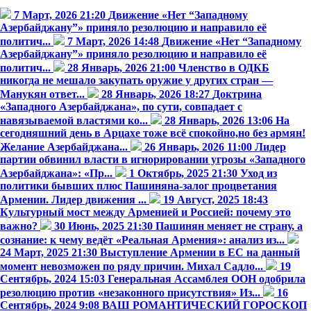
7 Март, 2026 21:20
Движение «Нет “Западному
Азербайджану”» приняло резолюцию и направило её
политич...
7 Март, 2026 14:48
Движение «Нет “Западному
Азербайджану”» приняло резолюцию и направило её
политич...
28 Январь, 2026 21:00
Членство в ОДКБ
никогда не мешало закупать оружие у других стран —
Манукян ответ...
28 Январь, 2026 18:27
Доктрина
«Западного Азербайджана», по сути, совпадает с
навязываемой властями ко...
28 Январь, 2026 13:06
На
сегодняшний день в Арцахе тоже всё спокойно,но без армян!
Желание Азербайджана...
26 Январь, 2026 11:00
Лидер
партии обвинил власти в игнорировании угрозы «Западного
Азербайджана»: «Пр...
1 Октябрь, 2025 21:30
Уход из
политики бывших плюс Пашиняна-залог процветания
Армении. Лидер движения ...
19 Август, 2025 18:43
Культурный мост между Арменией и Россией: почему это
важно?
30 Июнь, 2025 21:30
Пашинян меняет не страну, а
сознание: к чему ведёт «Реальная Армения»: анализ из...
24 Март, 2025 21:30
Выступление Армении в ЕС на данный
момент невозможен по ряду причин. Михал Садло...
19
Сентябрь, 2024 15:03
Генеральная Ассамблея ООН одобрила
резолюцию против «незаконного присутствия» Из...
16
Сентябрь, 2024 9:08
ВАШ РОМАНТИЧЕСКИЙ ГОРОСКОП