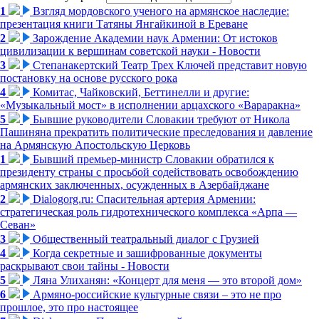
1
Взгляд мордовского ученого на армянское наследие:
презентация книги Татяны Янгайкиной в Ереване
2
Зарождение Академии наук Армении: От истоков
цивилизации к вершинам советской науки - Новости
3
Степанакертский Театр Трех Ключей представит новую
постановку на основе русского рока
4
Комитас, Чайковский, Беттинелли и другие:
«Музыкальный мост» в исполнении арцахского «Вараракна»
5
Бывшие руководители Словакии требуют от Никола
Пашиняна прекратить политические преследования и давление
на Армянскую Апостольскую Церковь
1
Бывший премьер-министр Словакии обратился к
президенту страны с просьбой содействовать освобождению
армянских заключенных, осужденных в Азербайджане
2
Dialogorg.ru: Спасительная артерия Армении:
стратегическая роль гидротехнического комплекса «Арпа —
Севан»
3
Общественный театральный диалог с Грузией
4
Когда секретные и зашифрованные документы
раскрывают свои тайны - Новости
5
Ляна Улиханян: «Концерт для меня — это второй дом»
6
Армяно-российские культурные связи – это не про
прошлое, это про настоящее