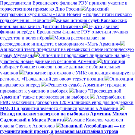
Представители Ереванского филиала РЭУ приняли участие в
торжественном приеме ко Дню России
Арцахский
театральный курс школы «Гали Новенц» подвёл итоги первого
года обучения - Новости
Живая история судеб Карабахских
войн: вышла книга Дмитрия Писаренко
Те, кто двигает
филиал вперёд: в Ереванском филиале РЭУ отметили лучших
студентов и волонтёров
Москва рассчитывает на
расследование инцидента с мемориалом «Мать Армения»
Арцахский театр представит на ереванской сцене историческую
драму Мурацана
Оппозиция продолжает лидировать на ряде
участков: новые данные из регионов Армении
Оппозиция
набирает больше голосов: новые данные с избирательных
участков
Раскрытие протоколов с УИК: оппозиция лидирует в
регионах, «Гражданский договор» теряет позиции
Оппозиция
вырывается вперед
«Решается судьба Армении»: граждане
призывают к участию в выборах
Лидер "Просвещенной
Армении" также проголосовал на выборах
Америабанк и
FMO заключили договор на 120 миллионов евро для поддержки
ММСП и развития зеленого финансирования в Армении
Взгляд польских экспертов на выборы в Армении. Михал
Садловский и Марек Решута
Армаис Камалов удостоен
ордена Святых Апостолов
Западный Азербайджан — не
гуманитарный проект, а реальная масштабная угроза