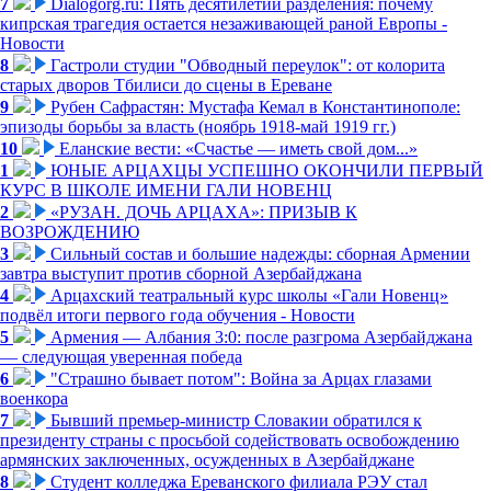
7
Dialogorg.ru: Пять десятилетий разделения: почему
кипрская трагедия остается незаживающей раной Европы -
Новости
8
Гастроли студии "Обводный переулок": от колорита
старых дворов Тбилиси до сцены в Ереване
9
Рубен Сафрастян: Мустафа Кемал в Константинополе:
эпизоды борьбы за власть (ноябрь 1918-май 1919 гг.)
10
Еланские вести: «Счастье — иметь свой дом...»
1
ЮНЫЕ АРЦАХЦЫ УСПЕШНО ОКОНЧИЛИ ПЕРВЫЙ
КУРС В ШКОЛЕ ИМЕНИ ГАЛИ НОВЕНЦ
2
«РУЗАН. ДОЧЬ АРЦАХА»: ПРИЗЫВ К
ВОЗРОЖДЕНИЮ
3
Сильный состав и большие надежды: сборная Армении
завтра выступит против сборной Азербайджана
4
Арцахский театральный курс школы «Гали Новенц»
подвёл итоги первого года обучения - Новости
5
Армения — Албания 3:0: после разгрома Азербайджана
— следующая уверенная победа
6
"Страшно бывает потом": Война за Арцах глазами
военкора
7
Бывший премьер-министр Словакии обратился к
президенту страны с просьбой содействовать освобождению
армянских заключенных, осужденных в Азербайджане
8
Студент колледжа Ереванского филиала РЭУ стал