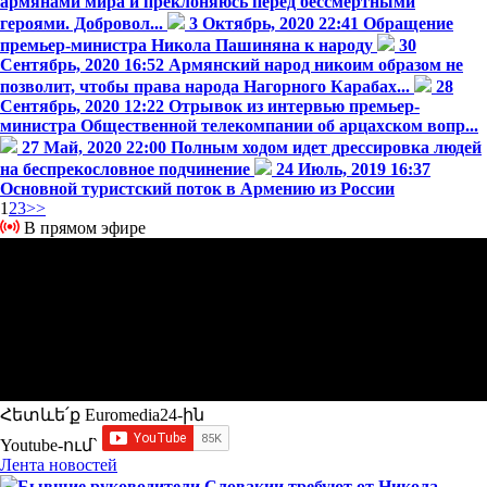
армянами мира и преклоняюсь перед бессмертными
героями. Добровол...
3 Октябрь, 2020 22:41
Обращение
премьер-министра Никола Пашиняна к народу
30
Сентябрь, 2020 16:52
Армянский народ никоим образом не
позволит, чтобы права народа Нагорного Карабах...
28
Сентябрь, 2020 12:22
Отрывок из интервью премьер-
министра Общественной телекомпании об арцахском вопр...
27 Май, 2020 22:00
Полным ходом идет дрессировка людей
на беспрекословное подчинение
24 Июль, 2019 16:37
Основной туристский поток в Армению из России
1
2
3
>>
В прямом эфире
Հետևե՛ք Euromedia24-ին
Youtube-ում`
Лента новостей
Бывшие руководители Словакии требуют от Никола