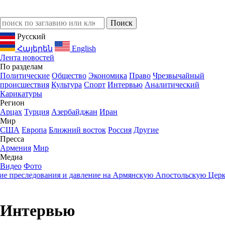
Русский
Հայերեն
English
Лента новостей
По разделам
Политические
Общество
Экономика
Право
Чрезвычайный
происшествия
Культура
Спорт
Интервью
Аналитический
Карикатуры
Регион
Арцах
Турция
Азербайджан
Иран
Мир
США
Европа
Ближний восток
Россия
Другие
Пресса
Армения
Мир
Медиа
Видео
Фото
реследования и давление на Армянскую Апостольскую Церковь
Интервью