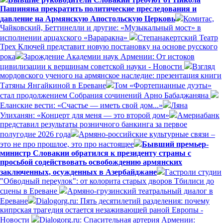
Пашиняна прекратить политические преследования и
давление на Армянскую Апостольскую Церковь
Комитас,
Чайковский, Беттинелли и другие: «Музыкальный мост» в
исполнении арцахского «Вараракна»
Степанакертский Театр
Трех Ключей представит новую постановку на основе русского
рока
Зарождение Академии наук Армении: От истоков
цивилизации к вершинам советской науки - Новости
Взгляд
мордовского ученого на армянское наследие: презентация книги
Татяны Янгайкиной в Ереване
Том «Фортепианные дуэты»
стал продолжением Собрания сочинений Арно Бабаджаняна
Еланские вести: «Счастье — иметь свой дом...»
Ляна
Улиханян: «Концерт для меня — это второй дом»
Америабанк
представил результаты розничного банкинга за первое
полугодие 2026 года
Армяно-российские культурные связи –
это не про прошлое, это про настоящее
Бывший премьер-
министр Словакии обратился к президенту страны с
просьбой содействовать освобождению армянских
заключенных, осужденных в Азербайджане
Гастроли студии
"Обводный переулок": от колорита старых дворов Тбилиси до
сцены в Ереване
Армяно-грузинский театральный диалог в
Ереване
Dialogorg.ru: Пять десятилетий разделения: почему
кипрская трагедия остается незаживающей раной Европы -
Новости
Dialogorg.ru: Спасительная артерия Армении: