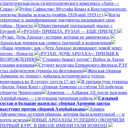
стратегическая роль гидротехнического комплекса «Арпа —
Севан»
Рубен Сафрастян: Мустафа Кемал в Константинополе:
эпизоды борьбы за власть (ноябрь 1918-май 1919 гг.)
Когда
секретные и зашифрованные документы раскрывают свои
тайны - Новости
Общественный театральный диалог с
Грузией
«РУЗАН» ПРИШЛА. РУЗАН — ЕЩЕ ПРИДЕТ!
«Рузан. Дочь Арцаха»: история, которая не закончилась
Арцахская деревня как символ традиций и возрождения
«Наша деревня»: как «Дети Арцаха» возвращают домой через
песню - Новости
«РУЗАН. ДОЧЬ АРЦАХА»: ПРИЗЫВ К
ВОЗРОЖДЕНИЮ
"Страшно бывает потом": Война за Арцах
глазами военкора
Студент колледжа Ереванского филиала РЭУ
стал победителем турнира по фехтованию
Женская сборная
Армении по теннису добилась исторического успеха,
вернувшись во II группу спустя 17 лет
В третьем туре турнира
«Билли Джин Кинг» сборная Армении со счётом 3:0 победила
сборную Черногории
Армения — Албания 3:0: после разгрома
Азербайджана — следующая уверенная победа
Сильный
состав и большие надежды: сборная Армении завтра
выступит против сборной Азербайджана
Армяне
Афганистана: история общины, которая была влиятельной — и
почти исчезла
ЮНЫЕ АРЦАХЦЫ УСПЕШНО ОКОНЧИЛИ
ПЕРВЫЙ КУРС В ШКОЛЕ ИМЕНИ ГАЛИ НОВЕНЦ