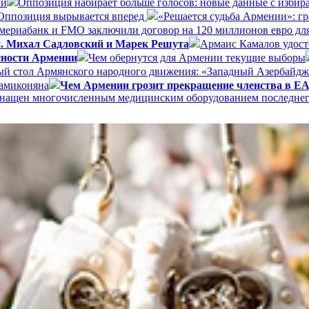
ии
Оппозиция набирает больше голосов: новые данные с избир
Оппозиция вырывается вперед
«Решается судьба Армении»: г
ериабанк и FMO заключили договор на 120 миллионов евро дл
и. Михал Садловский и Марек Решута
Армаис Камалов удост
сности Армении
Чем обернутся для Армении текущие выборы
ый стол Армянского народного движения: «Западный Азербайдж
Мамиконяна
Чем Армении грозит прекращение членства в 
 оснащен многочисленным медицинским оборудованием последне