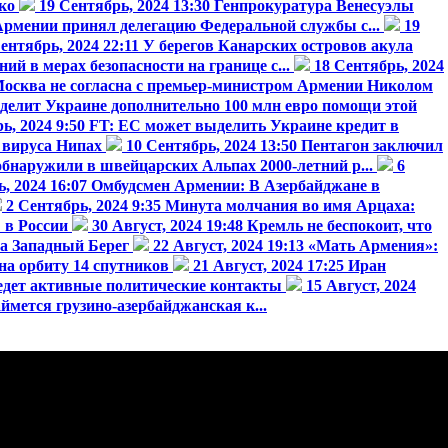
ко
19 Сентябрь, 2024 13:30
Генпрокуратура Венесуэлы
рмении принял делегацию Федеральной службы с...
19
ентябрь, 2024 22:11
У берегов Канарских островов акула
ий в мерах безопасности на границе с...
18 Сентябрь, 2024
осква не согласна с премьер-министром Армении Николом
делит Украине дополнительно 100 млн евро помощи этой
ь, 2024 9:50
FT: ЕС может выделить Украине кредит в
 вируса Нипах
10 Сентябрь, 2024 13:50
Пентагон заключил
бнаружили в швейцарских Альпах 2000-летний р...
6
, 2024 16:07
Омбудсмен Армении: В Азербайджане в
2 Сентябрь, 2024 9:35
Минута молчания во имя Арцаха:
 в России
30 Август, 2024 19:48
Кремль не беспокоит, что
а Западный Берег
22 Август, 2024 19:13
«Мать Армения»:
на орбиту 14 спутников
21 Август, 2024 17:25
Иран
едет активные политические контакты
15 Август, 2024
мется грузино-азербайджанская к...