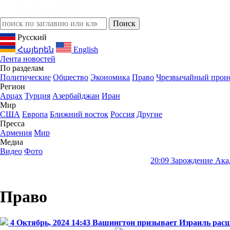
Русский
Հայերեն
English
Лента новостей
По разделам
Политические
Общество
Экономика
Право
Чрезвычайный прои
Регион
Арцах
Турция
Азербайджан
Иран
Мир
США
Европа
Ближний восток
Россия
Другие
Пресса
Армения
Мир
Медиа
Видео
Фото
20:09
Зарождение Академии наук Ар
Право
4 Октябрь, 2024 14:43
Вашингтон призывает Израиль расш