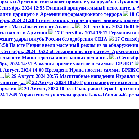
арусь и Армению связывают прочные узы дружбы: Лукашен
Сентябрь, 2024 12:55
Главный принудительный исполнитель А
лями царящего в Армении информационного террора
18 С
брь, 2024 21:20
Египет заявил, что не примет никаких изменен
ем «Мать-божество: от Анаит ...
18 Сентябрь, 2024 16:01
М
сы валют в Армении
17 Сентябрь, 2024 15:12
Германия вы
зрешит удары вглубь России без одобрения США
17 Сентябр
6:58
На юге Индии ввели масочный режим из-за обнаружения
 Сентябрь, 2024 10:32
«Сенсационное открытие»: Археологи о
ельности Министерства иностранных дел и от...
5 Сентябрь
брь, 2024 14:51
Армения примет участие в саммите БРИКС
1 Август, 2024 14:00
Президент Ирана посетит саммит БРИКС
..
29 Август, 2024 20:55
Масштабные нападения Израиля н
ний не д...
22 Август, 2024 18:20
Иран планирует вывести 
 оружия
20 Август, 2024 10:55
«Грапарак»: Серж Саргсян в
024 12:45
Управлением участком дороги Баку-Тбилиси-Карс зай