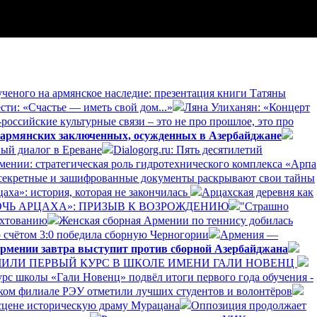
ученого на армянское наследие: презентация книги Татяны
сти: «Счастье — иметь свой дом...»
Ляна Улиханян: «Концерт
российские культурные связи – это не про прошлое, это про
 армянских заключенных, осужденных в Азербайджане
ый диалог в Ереване
Dialogorg.ru: Пять десятилетий
рмении: стратегическая роль гидротехнического комплекса «Арпа
секретные и зашифрованные документы раскрывают свои тайны
аха»: история, которая не закончилась
Арцахская деревня как
ДОЧЬ АРЦАХА»: ПРИЗЫВ К ВОЗРОЖДЕНИЮ
"Страшно
ехтованию
Женская сборная Армении по теннису добилась
 счётом 3:0 победила сборную Черногории
Армения —
рмении завтра выступит против сборной Азербайджана
ЛИ ПЕРВЫЙ КУРС В ШКОЛЕ ИМЕНИ ГАЛИ НОВЕНЦ
рс школы «Гали Новенц» подвёл итоги первого года обучения -
нском филиале РЭУ отметили лучших студентов и волонтёров
 сцене историческую драму Мурацана
Оппозиция продолжает