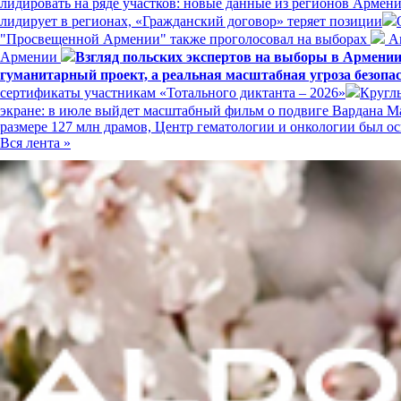
лидировать на ряде участков: новые данные из регионов Армен
лидирует в регионах, «Гражданский договор» теряет позиции
"Просвещенной Армении" также проголосовал на выборах
Ам
Армении
Взгляд польских экспертов на выборы в Армени
гуманитарный проект, а реальная масштабная угроза безопа
сертификаты участникам «Тотального диктанта – 2026»
Кругл
экране: в июле выйдет масштабный фильм о подвиге Вардана 
размере 127 млн драмов, Центр гематологии и онкологии был
Вся лента »