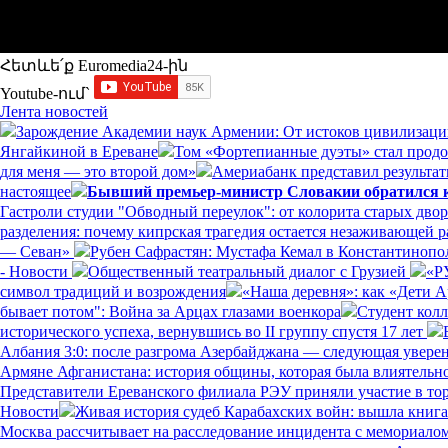
Հետևե՛ք Euromedia24-ին
Youtube-ում`
Лента новостей
Зарождение Академии наук Армении: От истоков цивилизаци
Янгайкиной в Ереване
Том «Фортепианные дуэты» стал прод
для меня — это второй дом»
Америабанк представил результат
настоящее
Бывший премьер-министр Словакии обратился к 
Гастроли студии "Обводный переулок": от колорита старых дво
разделения: почему кипрская трагедия остается незаживающей 
— Севан»
Рубен Сафрастян: Мустафа Кемал в Константинополе
- Новости
Общественный театральный диалог с Грузией
«Р
символ традиций и возрождения
«Наша деревня»: как «Дети 
бывает потом": Война за Арцах глазами военкора
Студент кол
исторического успеха, вернувшись во II группу спустя 17 лет
Албания 3:0: после разгрома Азербайджана — следующая увере
Армяне Афганистана: история общины, которая была влиятельн
Представители Ереванского филиала РЭУ приняли участие в то
Новости
Живая история судеб Карабахских войн: вышла книг
Москва рассчитывает на расследование инцидента с мемориал