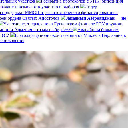
ательных участков
Раскрытие протоколов с УИК: оппозиция
раждане призывают к участию в выборах
Лидер
я поддержки ММСП и развития зеленого финансирования в
оен ордена Святых Апостолов
Западный Азербайджан — не
Участие подтверждено: в Ереванском филиале РЭУ вручили
ан или Армения: что мы выбираем?»
Аварайр на большом
ЕАЭС?
Благодаря финансовой помощи от Микаела Варданяна в
го поколения