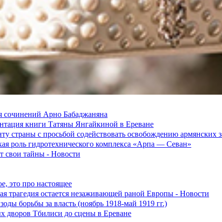
я сочинений Арно Бабаджаняна
зентация книги Татяны Янгайкиной в Ереване
ту страны с просьбой содействовать освобождению армянских
ская роль гидротехнического комплекса «Арпа — Севан»
 свои тайны - Новости
е, это про настоящее
ская трагедия остается незаживающей раной Европы - Новости
оды борьбы за власть (ноябрь 1918-май 1919 гг.)
ых дворов Тбилиси до сцены в Ереване