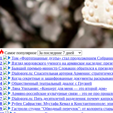
Самое популярное
1
Том «Фортепианные дуэты» стал продолжением Собрани
2
Взгляд мордовского ученого на армянское наследие: пре
1
Бывший премьер-министр Словакии обратился к президен
2
Dialogorg.ru: Спасительная артерия Армении: стратегиче
3
Когда секретные и зашифрованные документы раскрывают
4
Общественный театральный диалог с Грузией
5
Ляна Улиханян: «Концерт для меня — это второй дом»
6
Армяно-российские культурные связи – это не про прошло
7
Dialogorg.ru: Пять десятилетий разделения: почему кипр
8
Рубен Сафрастян: Мустафа Кемал в Константинополе: эпиз
9
Гастроли студии "Обводный переулок": от колорита стар