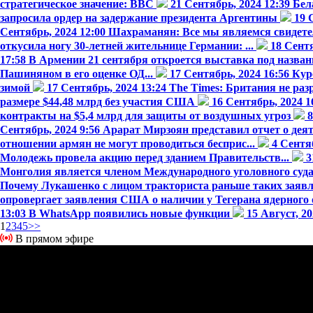
стратегическое значение: BBC
21 Сентябрь, 2024 12:39
Бел
запросила ордер на задержание президента Аргентины
19 
Сентябрь, 2024 12:00
Шахраманян: Все мы являемся свидете
откусила ногу 30-летней жительнице Германии: ...
18 Сентя
17:58
В Армении 21 сентября откроется выставка под названи
Пашиняном в его оценке ОД...
17 Сентябрь, 2024 16:56
Кур
зимой
17 Сентябрь, 2024 13:24
The Times: Британия не ра
размере $44,48 млрд без участия США
16 Сентябрь, 2024 1
контракты на $5,4 млрд для защиты от воздушных угроз
8
Сентябрь, 2024 9:56
Арарат Мирзоян представил отчет о деят
отношении армян не могут проводиться бесприс...
4 Сентя
Молодежь провела акцию перед зданием Правительств...
3
Монголия является членом Международного уголовного суда.
Почему Лукашенко с лицом тракториста раньше таких заявле
опровергает заявления США о наличии у Тегерана ядерного
13:03
В WhatsApp появились новые функции
15 Август, 2
1
2
3
4
5
>>
В прямом эфире