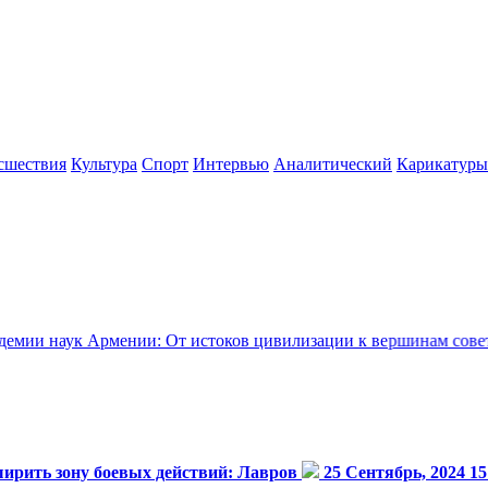
сшествия
Культура
Спорт
Интервью
Аналитический
Карикатуры
мении: От истоков цивилизации к вершинам советской науки 
ирить зону боевых действий: Лавров
25 Сентябрь, 2024 1