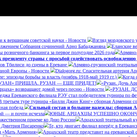
и к вершинам советской науки - Новости
Взгляд мордовского 
олжением Собрания сочинений Арно Бабаджаняна
Еланские ве
ы розничного банкинга за первое полугодие 2026 года
Армяно-
президенту страны с просьбой содействовать освобождению
ров Тбилиси до сцены в Ереване
Армяно-грузинский театральн
раной Европы - Новости
Dialogorg.ru: Спасительная артерия А
: эпизоды борьбы за власть (ноябрь 1918-май 1919 гг.)
Когда 
УЗАН» ПРИШЛА. РУЗАН — ЕЩЕ ПРИДЕТ!
«Рузан. Дочь Арц
Арцаха» возвращают домой через песню - Новости
«РУЗАН. 
леджа Ереванского филиала РЭУ стал победителем турнира по ф
В третьем туре турнира «Билли Джин Кинг» сборная Армении со
нная победа
Сильный состав и большие надежды: сборная А
ой — и почти исчезла
ЮНЫЕ АРЦАХЦЫ УСПЕШНО ОКОНЧИ
ржественном приеме ко Дню России
Арцахский театральный ку
а Дмитрия Писаренко
Те, кто двигает филиал вперёд: в Ерева
ом «Мать Армения»
Арцахский театр представит на ереванской