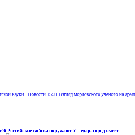
- Новости
15:31
Взгляд мордовского ученого на армянское насле
5:00
Российские войска окружают Угледар, город имеет