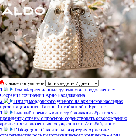
Самое популярное
1
Том «Фортепианные дуэты» стал продолжением
Собрания сочинений Арно Бабаджаняна
2
Взгляд мордовского ученого на армянское наследие:
презентация книги Татяны Янгайкиной в Ереване
1
Бывший премьер-министр Словакии обратился к
президенту страны с просьбой содействовать освобождению
армянских заключенных, осужденных в Азербайджане
2
Dialogorg.ru: Спасительная артерия Армении:
стратегическая роль гидротехнического комплекса «Арпа —