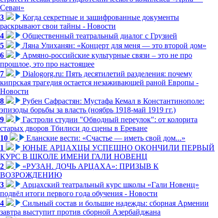
Севан»
3
Когда секретные и зашифрованные документы
раскрывают свои тайны - Новости
4
Общественный театральный диалог с Грузией
5
Ляна Улиханян: «Концерт для меня — это второй дом»
6
Армяно-российские культурные связи – это не про
прошлое, это про настоящее
7
Dialogorg.ru: Пять десятилетий разделения: почему
кипрская трагедия остается незаживающей раной Европы -
Новости
8
Рубен Сафрастян: Мустафа Кемал в Константинополе:
эпизоды борьбы за власть (ноябрь 1918-май 1919 гг.)
9
Гастроли студии "Обводный переулок": от колорита
старых дворов Тбилиси до сцены в Ереване
10
Еланские вести: «Счастье — иметь свой дом...»
1
ЮНЫЕ АРЦАХЦЫ УСПЕШНО ОКОНЧИЛИ ПЕРВЫЙ
КУРС В ШКОЛЕ ИМЕНИ ГАЛИ НОВЕНЦ
2
«РУЗАН. ДОЧЬ АРЦАХА»: ПРИЗЫВ К
ВОЗРОЖДЕНИЮ
3
Арцахский театральный курс школы «Гали Новенц»
подвёл итоги первого года обучения - Новости
4
Сильный состав и большие надежды: сборная Армении
завтра выступит против сборной Азербайджана