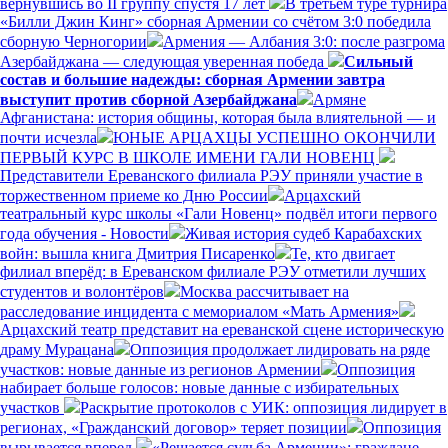
вернувшись во II группу спустя 17 лет
В третьем туре турнира
«Билли Джин Кинг» сборная Армении со счётом 3:0 победила
сборную Черногории
Армения — Албания 3:0: после разгрома
Азербайджана — следующая уверенная победа
Сильный
состав и большие надежды: сборная Армении завтра
выступит против сборной Азербайджана
Армяне
Афганистана: история общины, которая была влиятельной — и
почти исчезла
ЮНЫЕ АРЦАХЦЫ УСПЕШНО ОКОНЧИЛИ
ПЕРВЫЙ КУРС В ШКОЛЕ ИМЕНИ ГАЛИ НОВЕНЦ
Представители Ереванского филиала РЭУ приняли участие в
торжественном приеме ко Дню России
Арцахский
театральный курс школы «Гали Новенц» подвёл итоги первого
года обучения - Новости
Живая история судеб Карабахских
войн: вышла книга Дмитрия Писаренко
Те, кто двигает
филиал вперёд: в Ереванском филиале РЭУ отметили лучших
студентов и волонтёров
Москва рассчитывает на
расследование инцидента с мемориалом «Мать Армения»
Арцахский театр представит на ереванской сцене историческую
драму Мурацана
Оппозиция продолжает лидировать на ряде
участков: новые данные из регионов Армении
Оппозиция
набирает больше голосов: новые данные с избирательных
участков
Раскрытие протоколов с УИК: оппозиция лидирует в
регионах, «Гражданский договор» теряет позиции
Оппозиция
вырывается вперед
«Решается судьба Армении»: граждане