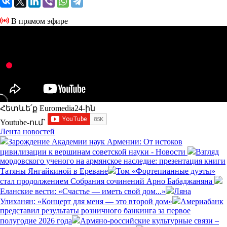
В прямом эфире
Հետևե՛ք Euromedia24-ին
Youtube-ում`
Лента новостей
Зарождение Академии наук Армении: От истоков
цивилизации к вершинам советской науки - Новости
Взгляд
мордовского ученого на армянское наследие: презентация книги
Татяны Янгайкиной в Ереване
Том «Фортепианные дуэты»
стал продолжением Собрания сочинений Арно Бабаджаняна
Еланские вести: «Счастье — иметь свой дом...»
Ляна
Улиханян: «Концерт для меня — это второй дом»
Америабанк
представил результаты розничного банкинга за первое
полугодие 2026 года
Армяно-российские культурные связи –