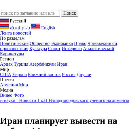
Русский
Հայերեն
English
Лента новостей
По разделам
Политические
Общество
Экономика
Право
Чрезвычайный
происшествия
Культура
Спорт
Интервью
Аналитический
Карикатуры
Регион
Арцах
Турция
Азербайджан
Иран
Мир
США
Европа
Ближний восток
Россия
Другие
Пресса
Армения
Мир
Медиа
Видео
Фото
ауки - Новости
15:31
Взгляд мордовского ученого на армянское 
Иран планирует вывести на