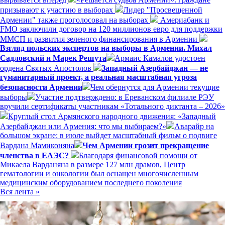
призывают к участию в выборах
Лидер "Просвещенной
Армении" также проголосовал на выборах
Америабанк и
FMO заключили договор на 120 миллионов евро для поддержки
ММСП и развития зеленого финансирования в Армении
Взгляд польских экспертов на выборы в Армении. Михал
Садловский и Марек Решута
Армаис Камалов удостоен
ордена Святых Апостолов
Западный Азербайджан — не
гуманитарный проект, а реальная масштабная угроза
безопасности Армении
Чем обернутся для Армении текущие
выборы
Участие подтверждено: в Ереванском филиале РЭУ
вручили сертификаты участникам «Тотального диктанта – 2026»
Круглый стол Армянского народного движения: «Западный
Азербайджан или Армения: что мы выбираем?»
Аварайр на
большом экране: в июле выйдет масштабный фильм о подвиге
Вардана Мамиконяна
Чем Армении грозит прекращение
членства в ЕАЭС?
Благодаря финансовой помощи от
Микаела Варданяна в размере 127 млн драмов, Центр
гематологии и онкологии был оснащен многочисленным
медицинским оборудованием последнего поколения
Вся лента »