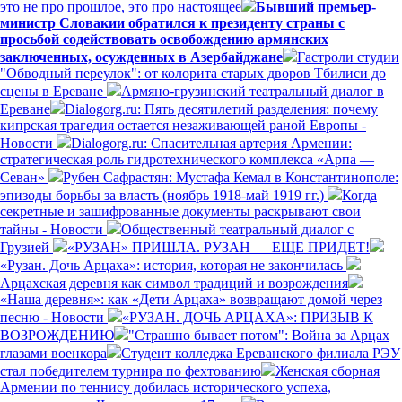
это не про прошлое, это про настоящее
Бывший премьер-
министр Словакии обратился к президенту страны с
просьбой содействовать освобождению армянских
заключенных, осужденных в Азербайджане
Гастроли студии
"Обводный переулок": от колорита старых дворов Тбилиси до
сцены в Ереване
Армяно-грузинский театральный диалог в
Ереване
Dialogorg.ru: Пять десятилетий разделения: почему
кипрская трагедия остается незаживающей раной Европы -
Новости
Dialogorg.ru: Спасительная артерия Армении:
стратегическая роль гидротехнического комплекса «Арпа —
Севан»
Рубен Сафрастян: Мустафа Кемал в Константинополе:
эпизоды борьбы за власть (ноябрь 1918-май 1919 гг.)
Когда
секретные и зашифрованные документы раскрывают свои
тайны - Новости
Общественный театральный диалог с
Грузией
«РУЗАН» ПРИШЛА. РУЗАН — ЕЩЕ ПРИДЕТ!
«Рузан. Дочь Арцаха»: история, которая не закончилась
Арцахская деревня как символ традиций и возрождения
«Наша деревня»: как «Дети Арцаха» возвращают домой через
песню - Новости
«РУЗАН. ДОЧЬ АРЦАХА»: ПРИЗЫВ К
ВОЗРОЖДЕНИЮ
"Страшно бывает потом": Война за Арцах
глазами военкора
Студент колледжа Ереванского филиала РЭУ
стал победителем турнира по фехтованию
Женская сборная
Армении по теннису добилась исторического успеха,