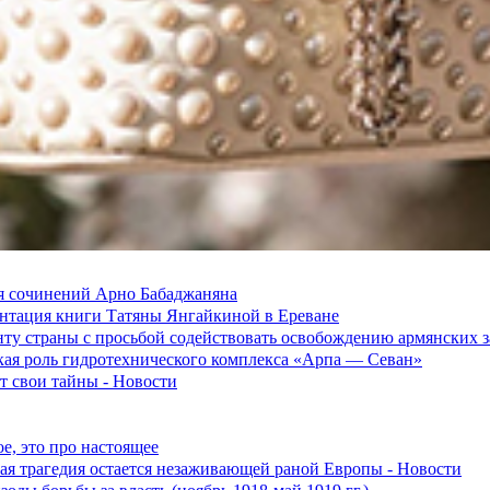
я сочинений Арно Бабаджаняна
зентация книги Татяны Янгайкиной в Ереване
ту страны с просьбой содействовать освобождению армянских
ская роль гидротехнического комплекса «Арпа — Севан»
 свои тайны - Новости
е, это про настоящее
ская трагедия остается незаживающей раной Европы - Новости