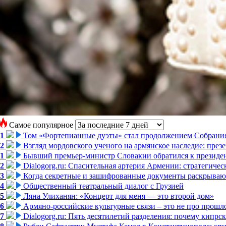
Самое популярное
1
Том «Фортепианные дуэты» стал продолжением Собрани
2
Взгляд мордовского ученого на армянское наследие: пре
1
Бывший премьер-министр Словакии обратился к президен
2
Dialogorg.ru: Спасительная артерия Армении: стратегиче
3
Когда секретные и зашифрованные документы раскрывают
4
Общественный театральный диалог с Грузией
5
Ляна Улиханян: «Концерт для меня — это второй дом»
6
Армяно-российские культурные связи – это не про прошло
7
Dialogorg.ru: Пять десятилетий разделения: почему кипр