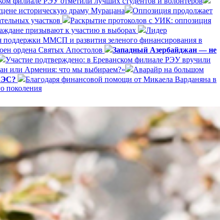
нском филиале РЭУ отметили лучших студентов и волонтёров
 сцене историческую драму Мурацана
Оппозиция продолжает
ательных участков
Раскрытие протоколов с УИК: оппозиция
раждане призывают к участию в выборах
Лидер
я поддержки ММСП и развития зеленого финансирования в
оен ордена Святых Апостолов
Западный Азербайджан — не
Участие подтверждено: в Ереванском филиале РЭУ вручили
ан или Армения: что мы выбираем?»
Аварайр на большом
ЕАЭС?
Благодаря финансовой помощи от Микаела Варданяна в
го поколения