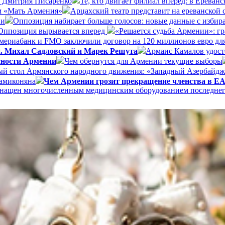
а Дмитрия Писаренко
Те, кто двигает филиал вперёд: в Ерева
ом «Мать Армения»
Арцахский театр представит на ереванской
ии
Оппозиция набирает больше голосов: новые данные с избир
Оппозиция вырывается вперед
«Решается судьба Армении»: г
ериабанк и FMO заключили договор на 120 миллионов евро дл
и. Михал Садловский и Марек Решута
Армаис Камалов удост
сности Армении
Чем обернутся для Армении текущие выборы
ый стол Армянского народного движения: «Западный Азербайдж
Мамиконяна
Чем Армении грозит прекращение членства в 
 оснащен многочисленным медицинским оборудованием последне