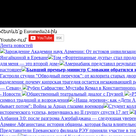
Հետևե՛ք Euromedia24-ին
Youtube-ում`
Лента новостей
Зарождение Академии наук Армении: От истоков цивилизаци
Янгайкиной в Ереване
Том «Фортепианные дуэты» стал прод
для меня — это второй дом»
Америабанк представил результат
настоящее
Бывший премьер-министр Словакии обратился к 
Гастроли студии "Обводный переулок": от колорита старых дво
разделения: почему кипрская трагедия остается незаживающей 
— Севан»
Рубен Сафрастян: Мустафа Кемал в Константинополе
- Новости
Общественный театральный диалог с Грузией
«Р
символ традиций и возрождения
«Наша деревня»: как «Дети 
бывает потом": Война за Арцах глазами военкора
Студент кол
исторического успеха, вернувшись во II группу спустя 17 лет
Албания 3:0: после разгрома Азербайджана — следующая увере
Армяне Афганистана: история общины, которая была влиятельн
Представители Ереванского филиала РЭУ приняли участие в то