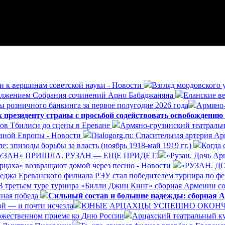
и к вершинам советской науки - Новости
Взгляд мордовского 
олжением Собрания сочинений Арно Бабаджаняна
Еланские ве
ы розничного банкинга за первое полугодие 2026 года
Армяно-
президенту страны с просьбой содействовать освобождению
ров Тбилиси до сцены в Ереване
Армяно-грузинский театральн
раной Европы - Новости
Dialogorg.ru: Спасительная артерия А
: эпизоды борьбы за власть (ноябрь 1918-май 1919 гг.)
Когда 
УЗАН» ПРИШЛА. РУЗАН — ЕЩЕ ПРИДЕТ!
«Рузан. Дочь Арц
Арцаха» возвращают домой через песню - Новости
«РУЗАН. 
леджа Ереванского филиала РЭУ стал победителем турнира по ф
В третьем туре турнира «Билли Джин Кинг» сборная Армении со
нная победа
Сильный состав и большие надежды: сборная А
ой — и почти исчезла
ЮНЫЕ АРЦАХЦЫ УСПЕШНО ОКОНЧИ
ржественном приеме ко Дню России
Арцахский театральный ку