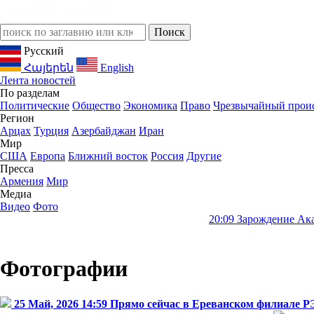
Русский
Հայերեն
English
Лента новостей
По разделам
Политические
Общество
Экономика
Право
Чрезвычайный прои
Регион
Арцах
Турция
Азербайджан
Иран
Мир
США
Европа
Ближний восток
Россия
Другие
Пресса
Армения
Мир
Медиа
Видео
Фото
20:09
Зарождение Академии наук А
Фотографии
25 Май, 2026 14:59
Прямо сейчас в Ереванском филиале РЭ