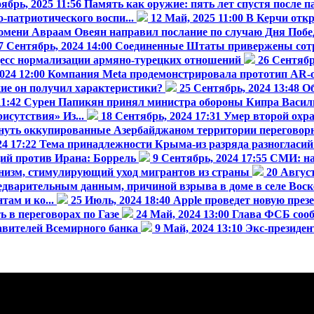
ябрь, 2025 11:56
Память как оружие: пять лет спустя после п
-патриотического воспи...
12 Май, 2025 11:00
В Керчи отк
юмени Авраам Овеян направил послание по случаю Дня Поб
7 Сентябрь, 2024 14:00
Соединенные Штаты привержены сотру
цесс нормализации армяно-турецких отношений
26 Сентябр
024 12:00
Компания Meta продемонстрировала прототип AR-очк
кие он получил характеристики?
25 Сентябрь, 2024 13:48
Об
11:42
Сурен Папикян принял министра обороны Кипра Васил
исутствия» Из...
18 Сентябрь, 2024 17:31
Умер второй охра
нуть оккупированные Азербайджаном территории переговор
24 17:22
Тема принадлежности Крыма-из разряда разногласий
ий против Ирана: Боррель
9 Сентябрь, 2024 17:55
СМИ: на
анизм, стимулирующий уход мигрантов из страны
20 Август
едварительным данным, причиной взрыва в доме в селе Воске
там и ко...
25 Июль, 2024 18:40
Apple проведет новую презе
ь в переговорах по Газе
24 Май, 2024 13:00
Глава ФСБ сооб
авителей Всемирного банка
9 Май, 2024 13:10
Экс-президен