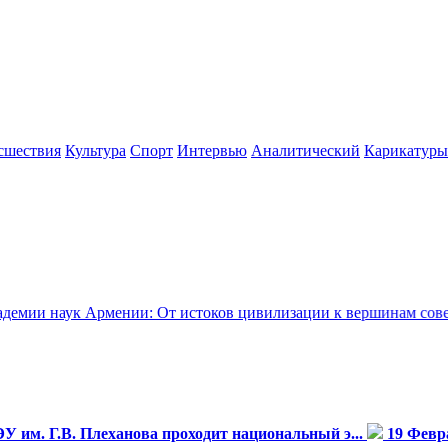
сшествия
Культура
Спорт
Интервью
Аналитический
Карикатуры
рмении: От истоков цивилизации к вершинам советской науки 
У им. Г.В. Плеханова проходит национальный э...
19 Февр