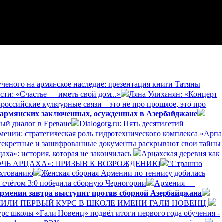
ученого на армянское наследие: презентация книги Татяны
сти: «Счастье — иметь свой дом...»
Ляна Улиханян: «Концерт
российские культурные связи – это не про прошлое, это про
 армянских заключенных, осужденных в Азербайджане
ый диалог в Ереване
Dialogorg.ru: Пять десятилетий
рмении: стратегическая роль гидротехнического комплекса «Арпа
секретные и зашифрованные документы раскрывают свои тайны
аха»: история, которая не закончилась
Арцахская деревня как
ДОЧЬ АРЦАХА»: ПРИЗЫВ К ВОЗРОЖДЕНИЮ
"Страшно
ехтованию
Женская сборная Армении по теннису добилась
 счётом 3:0 победила сборную Черногории
Армения —
рмении завтра выступит против сборной Азербайджана
ЛИ ПЕРВЫЙ КУРС В ШКОЛЕ ИМЕНИ ГАЛИ НОВЕНЦ
рс школы «Гали Новенц» подвёл итоги первого года обучения -