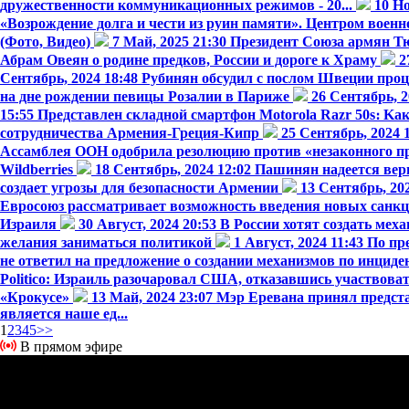
дружественности коммуникационных режимов - 20...
10 Но
«Возрождение долга и чести из руин памяти». Центром военно
(Фото, Видео)
7 Май, 2025 21:30
Президент Союза армян Т
Абрам Овеян о родине предков, России и дороге к Храму
2
Сентябрь, 2024 18:48
Рубинян обсудил с послом Швеции про
на дне рождении певицы Розалии в Париже
26 Сентябрь, 2
15:55
Представлен складной смартфон Motorola Razr 50s։ Kа
сотрудничества Армения-Греция-Кипр
25 Сентябрь, 2024 
Ассамблея ООН одобрила резолюцию против «незаконного пр
Wildberries
18 Сентябрь, 2024 12:02
Пашинян надеется вер
создает угрозы для безопасности Армении
13 Сентябрь, 20
Евросоюз рассматривает возможность введения новых санкц
Израиля
30 Август, 2024 20:53
В России хотят создать мех
желания заниматься политикой
1 Август, 2024 11:43
По пр
не ответил на предложение о создании механизмов по инциден
Politico: Израиль разочаровал США, отказавшись участвоват
«Крокусе»
13 Май, 2024 23:07
Мэр Еревана принял предст
является наше ед...
1
2
3
4
5
>>
В прямом эфире