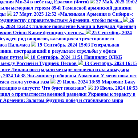
адения Ми-24 в небе над Ерасхом (Фото)
27 Май, 2025 19:02
рыли мемориал героям 89-й Таманской армянской дивизии
еды
27 Март, 2025 12:52
«Маленькая Армения в Сибири»:
дничеству с правительством Армении, чтобы помо...
26
ь, 2024 12:42
Стильное появление Кайли и Кендалл Дженнер
ов Orion: Какие функции у него е...
25 Сентябрь, 2024
сужден ряд вопросов, касающихся трехстороннего
иса Пальмаса
19 Сентябрь, 2024 15:03
Генеральная
нник, пострадавший в результате стрельбы у офиса
ным путем
18 Сентябрь, 2024 11:51
Пашинян: ОДКБ
 между Россией и Турцией: Песков
13 Сентябрь, 2024 16:15
 юге Ливана пострадали четыре человека из-за авиаудара
, 2024 14:38
Экс-министр обороны Армении: У меня пока нет
аск стала утечка газа
29 Июль, 2024 18:55
Мирзоян: Баку
нтацию в августе: Что будет показано?
19 Июль, 2024 16:53
щил о причастности военной разведки Украины к теракту в
т Армении: Залогом будущих побед и стабильного мира