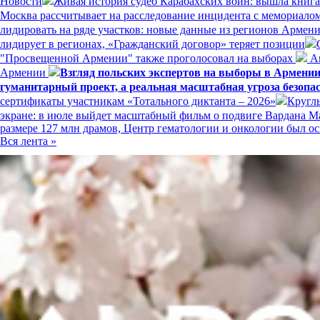
Новости
Живая история судеб Карабахских войн: вышла книг
Москва рассчитывает на расследование инцидента с мемориал
лидировать на ряде участков: новые данные из регионов Армен
лидирует в регионах, «Гражданский договор» теряет позиции
"Просвещенной Армении" также проголосовал на выборах
Ам
Армении
Взгляд польских экспертов на выборы в Армени
гуманитарный проект, а реальная масштабная угроза безопа
сертификаты участникам «Тотального диктанта – 2026»
Кругл
экране: в июле выйдет масштабный фильм о подвиге Вардана 
размере 127 млн драмов, Центр гематологии и онкологии был
Вся лента »