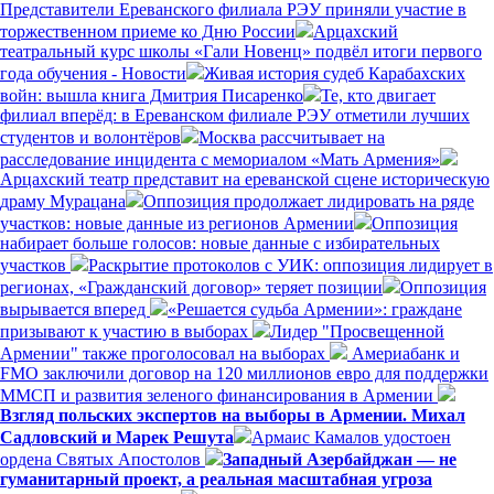
Представители Ереванского филиала РЭУ приняли участие в
торжественном приеме ко Дню России
Арцахский
театральный курс школы «Гали Новенц» подвёл итоги первого
года обучения - Новости
Живая история судеб Карабахских
войн: вышла книга Дмитрия Писаренко
Те, кто двигает
филиал вперёд: в Ереванском филиале РЭУ отметили лучших
студентов и волонтёров
Москва рассчитывает на
расследование инцидента с мемориалом «Мать Армения»
Арцахский театр представит на ереванской сцене историческую
драму Мурацана
Оппозиция продолжает лидировать на ряде
участков: новые данные из регионов Армении
Оппозиция
набирает больше голосов: новые данные с избирательных
участков
Раскрытие протоколов с УИК: оппозиция лидирует в
регионах, «Гражданский договор» теряет позиции
Оппозиция
вырывается вперед
«Решается судьба Армении»: граждане
призывают к участию в выборах
Лидер "Просвещенной
Армении" также проголосовал на выборах
Америабанк и
FMO заключили договор на 120 миллионов евро для поддержки
ММСП и развития зеленого финансирования в Армении
Взгляд польских экспертов на выборы в Армении. Михал
Садловский и Марек Решута
Армаис Камалов удостоен
ордена Святых Апостолов
Западный Азербайджан — не
гуманитарный проект, а реальная масштабная угроза