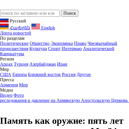
Русский
Հայերեն
English
Лента новостей
По разделам
Политические
Общество
Экономика
Право
Чрезвычайный
происшествия
Культура
Спорт
Интервью
Аналитический
Карикатуры
Регион
Арцах
Турция
Азербайджан
Иран
Мир
США
Европа
Ближний восток
Россия
Другие
Пресса
Армения
Мир
Медиа
Видео
Фото
вания и давление на Армянскую Апостольскую Церковь
23:05
Ком
Память как оружие: пять лет