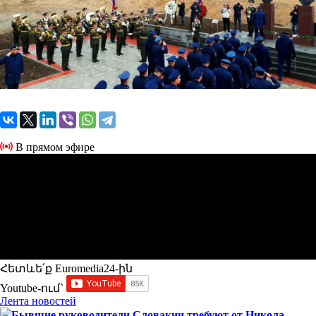
В прямом эфире
Հետևե՛ք Euromedia24-ին
Youtube-ում`
Лента новостей
Бывшие руководители Словакии требуют от Никола