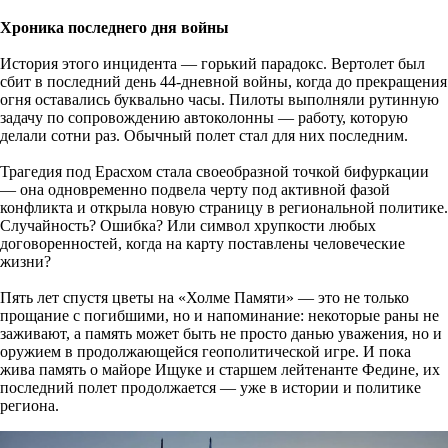
Хроника последнего дня войны
История этого инцидента — горький парадокс. Вертолет был
сбит в последний день 44-дневной войны, когда до прекращения
огня оставались буквально часы. Пилоты выполняли рутинную
задачу по сопровождению автоколонны — работу, которую
делали сотни раз. Обычный полет стал для них последним.
Трагедия под Ерасхом стала своеобразной точкой бифуркации
— она одновременно подвела черту под активной фазой
конфликта и открыла новую страницу в региональной политике.
Случайность? Ошибка? Или символ хрупкости любых
договоренностей, когда на карту поставлены человеческие
жизни?
Пять лет спустя цветы на «Холме Памяти» — это не только
прощание с погибшими, но и напоминание: некоторые раны не
заживают, а память может быть не просто данью уважения, но и
оружием в продолжающейся геополитической игре. И пока
жива память о майоре Ищуке и старшем лейтенанте Федине, их
последний полет продолжается — уже в истории и политике
региона.