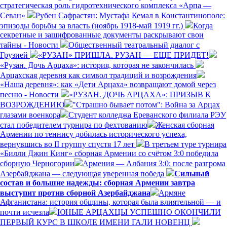
стратегическая роль гидротехнического комплекса «Арпа —
Севан»
Рубен Сафрастян: Мустафа Кемал в Константинополе:
эпизоды борьбы за власть (ноябрь 1918-май 1919 гг.)
Когда
секретные и зашифрованные документы раскрывают свои
тайны - Новости
Общественный театральный диалог с
Грузией
«РУЗАН» ПРИШЛА. РУЗАН — ЕЩЕ ПРИДЕТ!
«Рузан. Дочь Арцаха»: история, которая не закончилась
Арцахская деревня как символ традиций и возрождения
«Наша деревня»: как «Дети Арцаха» возвращают домой через
песню - Новости
«РУЗАН. ДОЧЬ АРЦАХА»: ПРИЗЫВ К
ВОЗРОЖДЕНИЮ
"Страшно бывает потом": Война за Арцах
глазами военкора
Студент колледжа Ереванского филиала РЭУ
стал победителем турнира по фехтованию
Женская сборная
Армении по теннису добилась исторического успеха,
вернувшись во II группу спустя 17 лет
В третьем туре турнира
«Билли Джин Кинг» сборная Армении со счётом 3:0 победила
сборную Черногории
Армения — Албания 3:0: после разгрома
Азербайджана — следующая уверенная победа
Сильный
состав и большие надежды: сборная Армении завтра
выступит против сборной Азербайджана
Армяне
Афганистана: история общины, которая была влиятельной — и
почти исчезла
ЮНЫЕ АРЦАХЦЫ УСПЕШНО ОКОНЧИЛИ
ПЕРВЫЙ КУРС В ШКОЛЕ ИМЕНИ ГАЛИ НОВЕНЦ