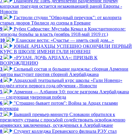
7
Dialogorg.ru: Пять десятилетий разделения: почему
кипрская трагедия остается незаживающей раной Европы -
Новости
8
Гастроли студии "Обводный переулок": от колорита
старых дворов Тбилиси до сцены в Ереване
9
Рубен Сафрастян: Мустафа Кемал в Константинополе:
эпизоды борьбы за власть (ноябрь 1918-май 1919 гг.)
10
Еланские вести: «Счастье — иметь свой дом...»
1
ЮНЫЕ АРЦАХЦЫ УСПЕШНО ОКОНЧИЛИ ПЕРВЫЙ
КУРС В ШКОЛЕ ИМЕНИ ГАЛИ НОВЕНЦ
2
«РУЗАН. ДОЧЬ АРЦАХА»: ПРИЗЫВ К
ВОЗРОЖДЕНИЮ
3
Сильный состав и большие надежды: сборная Армении
завтра выступит против сборной Азербайджана
4
Арцахский театральный курс школы «Гали Новенц»
подвёл итоги первого года обучения - Новости
5
Армения — Албания 3:0: после разгрома Азербайджана
— следующая уверенная победа
6
"Страшно бывает потом": Война за Арцах глазами
военкора
7
Бывший премьер-министр Словакии обратился к
президенту страны с просьбой содействовать освобождению
армянских заключенных, осужденных в Азербайджане
8
Студент колледжа Ереванского филиала РЭУ стал