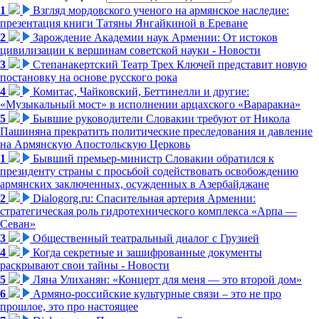
1
Взгляд мордовского ученого на армянское наследие:
презентация книги Татяны Янгайкиной в Ереване
2
Зарождение Академии наук Армении: От истоков
цивилизации к вершинам советской науки - Новости
3
Степанакертский Театр Трех Ключей представит новую
постановку на основе русского рока
4
Комитас, Чайковский, Беттинелли и другие:
«Музыкальный мост» в исполнении арцахского «Вараракна»
5
Бывшие руководители Словакии требуют от Никола
Пашиняна прекратить политические преследования и давление
на Армянскую Апостольскую Церковь
1
Бывший премьер-министр Словакии обратился к
президенту страны с просьбой содействовать освобождению
армянских заключенных, осужденных в Азербайджане
2
Dialogorg.ru: Спасительная артерия Армении:
стратегическая роль гидротехнического комплекса «Арпа —
Севан»
3
Общественный театральный диалог с Грузией
4
Когда секретные и зашифрованные документы
раскрывают свои тайны - Новости
5
Ляна Улиханян: «Концерт для меня — это второй дом»
6
Армяно-российские культурные связи – это не про
прошлое, это про настоящее