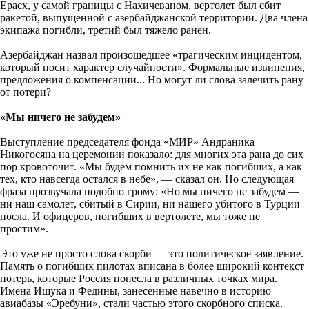
Ерасх, у самой границы с Нахичеваном, вертолет был сбит
ракетой, выпущенной с азербайджанской территории. Два члена
экипажа погибли, третий был тяжело ранен.
Азербайджан назвал произошедшее «трагическим инцидентом,
который носит характер случайности». Формальные извинения,
предложения о компенсации... Но могут ли слова залечить рану
от потери?
«Мы ничего не забудем»
Выступление председателя фонда «МИР» Андраника
Никогосяна на церемонии показало: для многих эта рана до сих
пор кровоточит. «Мы будем помнить их не как погибших, а как
тех, кто навсегда остался в небе», — сказал он. Но следующая
фраза прозвучала подобно грому: «Но мы ничего не забудем —
ни наш самолет, сбитый в Сирии, ни нашего убитого в Турции
посла. И офицеров, погибших в вертолете, мы тоже не
простим».
Это уже не просто слова скорби — это политическое заявление.
Память о погибших пилотах вписана в более широкий контекст
потерь, которые Россия понесла в различных точках мира.
Имена Ищука и Федины, занесенные навечно в историю
авиабазы «Эребуни», стали частью этого скорбного списка.