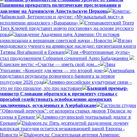
Пашиняна прекратить политические преследования и
давление на Армянскую Апостольскую Церковь
Комитас,
Чайковский, Беттинелли и другие: «Музыкальный мост» в
исполнении арцахского «Вараракна»
Степанакертский Театр
Трех Ключей представит новую постановку на основе русского
рока
Зарождение Академии наук Армении: От истоков
цивилизации к вершинам советской науки - Новости
Взгляд
мордовского ученого на армянское наследие: презентация книги
Татяны Янгайкиной в Ереване
Том «Фортепианные дуэты»
стал продолжением Собрания сочинений Арно Бабаджаняна
Еланские вести: «Счастье — иметь свой дом...»
Ляна
Улиханян: «Концерт для меня — это второй дом»
Америабанк
представил результаты розничного банкинга за первое
полугодие 2026 года
Армяно-российские культурные связи –
это не про прошлое, это про настоящее
Бывший премьер-
министр Словакии обратился к президенту страны с
просьбой содействовать освобождению армянских
заключенных, осужденных в Азербайджане
Гастроли студии
"Обводный переулок": от колорита старых дворов Тбилиси до
сцены в Ереване
Армяно-грузинский театральный диалог в
Ереване
Dialogorg.ru: Пять десятилетий разделения: почему
кипрская трагедия остается незаживающей раной Европы -
Новости
Dialogorg.ru: Спасительная артерия Армении: