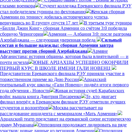
глазами военкора
Студент колледжа Ереванского филиала РЭУ
стал победителем турнира по фехтованию
Женская сборная
Армении по теннису добилась исторического успеха,
вернувшись во II группу спустя 17 лет
В третьем туре турнира
«Билли Джин Кинг» сборная Армении со счётом 3:0 победила
сборную Черногории
Армения — Албания 3:0: после разгрома
Азербайджана — следующая уверенная победа
Сильный
состав и большие надежды: сборная Армении завтра
выступит против сборной Азербайджана
Армяне
Афганистана: история общины, которая была влиятельной — и
почти исчезла
ЮНЫЕ АРЦАХЦЫ УСПЕШНО ОКОНЧИЛИ
ПЕРВЫЙ КУРС В ШКОЛЕ ИМЕНИ ГАЛИ НОВЕНЦ
Представители Ереванского филиала РЭУ приняли участие в
торжественном приеме ко Дню России
Арцахский
театральный курс школы «Гали Новенц» подвёл итоги первого
года обучения - Новости
Живая история судеб Карабахских
войн: вышла книга Дмитрия Писаренко
Те, кто двигает
филиал вперёд: в Ереванском филиале РЭУ отметили лучших
студентов и волонтёров
Москва рассчитывает на
расследование инцидента с мемориалом «Мать Армения»
Арцахский театр представит на ереванской сцене историческую
драму Мурацана
Оппозиция продолжает лидировать на ряде
участков: новые данные из регионов Армении
Оппозиция