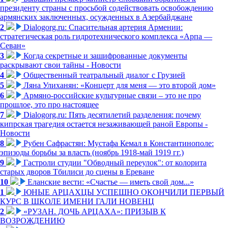
президенту страны с просьбой содействовать освобождению
армянских заключенных, осужденных в Азербайджане
2
Dialogorg.ru: Спасительная артерия Армении:
стратегическая роль гидротехнического комплекса «Арпа —
Севан»
3
Когда секретные и зашифрованные документы
раскрывают свои тайны - Новости
4
Общественный театральный диалог с Грузией
5
Ляна Улиханян: «Концерт для меня — это второй дом»
6
Армяно-российские культурные связи – это не про
прошлое, это про настоящее
7
Dialogorg.ru: Пять десятилетий разделения: почему
кипрская трагедия остается незаживающей раной Европы -
Новости
8
Рубен Сафрастян: Мустафа Кемал в Константинополе:
эпизоды борьбы за власть (ноябрь 1918-май 1919 гг.)
9
Гастроли студии "Обводный переулок": от колорита
старых дворов Тбилиси до сцены в Ереване
10
Еланские вести: «Счастье — иметь свой дом...»
1
ЮНЫЕ АРЦАХЦЫ УСПЕШНО ОКОНЧИЛИ ПЕРВЫЙ
КУРС В ШКОЛЕ ИМЕНИ ГАЛИ НОВЕНЦ
2
«РУЗАН. ДОЧЬ АРЦАХА»: ПРИЗЫВ К
ВОЗРОЖДЕНИЮ