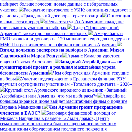
набирает больше голосов: новые данные с избирательных
участков
Раскрытие протоколов с УИК: оппозиция лидирует в
регионах, «Гражданский договор» теряет позиции
Оппозиция
вырывается вперед
«Решается судьба Армении»: граждане
призывают к участию в выборах
Лидер "Просвещенной
Армении" также проголосовал на выборах
Америабанк и
FMO заключили договор на 120 миллионов евро для поддержки
ММСП и развития зеленого финансирования в Армении
Взгляд польских экспертов на выборы в Армении. Михал
Садловский и Марек Решута
Армаис Камалов удостоен
ордена Святых Апостолов
Западный Азербайджан — не
гуманитарный проект, а реальная масштабная угроза
безопасности Армении
Чем обернутся для Армении текущие
выборы
Участие подтверждено: в Ереванском филиале РЭУ
вручили сертификаты участникам «Тотального диктанта – 2026»
Круглый стол Армянского народного движения: «Западный
Азербайджан или Армения: что мы выбираем?»
Аварайр на
большом экране: в июле выйдет масштабный фильм о подвиге
Вардана Мамиконяна
Чем Армении грозит прекращение
членства в ЕАЭС?
Благодаря финансовой помощи от
Микаела Варданяна в размере 127 млн драмов, Центр
гематологии и онкологии был оснащен многочисленным
медицинским оборудованием последнего поколения