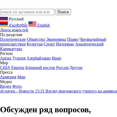
Русский
Հայերեն
English
Лента новостей
По разделам
Политические
Общество
Экономика
Право
Чрезвычайный
происшествия
Культура
Спорт
Интервью
Аналитический
Карикатуры
Регион
Арцах
Турция
Азербайджан
Иран
Мир
США
Европа
Ближний восток
Россия
Другие
Пресса
Армения
Мир
Медиа
Видео
Фото
ауки - Новости
15:31
Взгляд мордовского ученого на армянское 
Обсужден ряд вопросов,