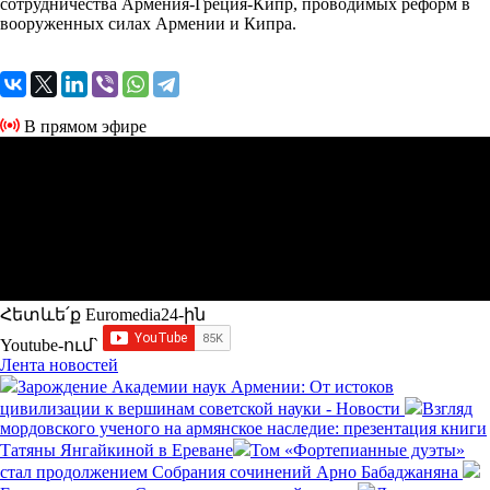
сотрудничества Армения-Греция-Кипр, проводимых реформ в
вооруженных силах Армении и Кипра.
В прямом эфире
Հետևե՛ք Euromedia24-ին
Youtube-ում`
Лента новостей
Зарождение Академии наук Армении: От истоков
цивилизации к вершинам советской науки - Новости
Взгляд
мордовского ученого на армянское наследие: презентация книги
Татяны Янгайкиной в Ереване
Том «Фортепианные дуэты»
стал продолжением Собрания сочинений Арно Бабаджаняна