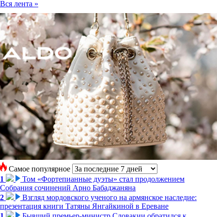
Вся лента »
Самое популярное
1
Том «Фортепианные дуэты» стал продолжением
Собрания сочинений Арно Бабаджаняна
2
Взгляд мордовского ученого на армянское наследие:
презентация книги Татяны Янгайкиной в Ереване
1
Бывший премьер-министр Словакии обратился к