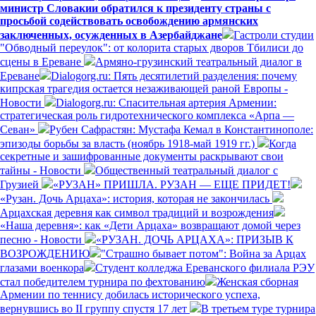
министр Словакии обратился к президенту страны с
просьбой содействовать освобождению армянских
заключенных, осужденных в Азербайджане
Гастроли студии
"Обводный переулок": от колорита старых дворов Тбилиси до
сцены в Ереване
Армяно-грузинский театральный диалог в
Ереване
Dialogorg.ru: Пять десятилетий разделения: почему
кипрская трагедия остается незаживающей раной Европы -
Новости
Dialogorg.ru: Спасительная артерия Армении:
стратегическая роль гидротехнического комплекса «Арпа —
Севан»
Рубен Сафрастян: Мустафа Кемал в Константинополе:
эпизоды борьбы за власть (ноябрь 1918-май 1919 гг.)
Когда
секретные и зашифрованные документы раскрывают свои
тайны - Новости
Общественный театральный диалог с
Грузией
«РУЗАН» ПРИШЛА. РУЗАН — ЕЩЕ ПРИДЕТ!
«Рузан. Дочь Арцаха»: история, которая не закончилась
Арцахская деревня как символ традиций и возрождения
«Наша деревня»: как «Дети Арцаха» возвращают домой через
песню - Новости
«РУЗАН. ДОЧЬ АРЦАХА»: ПРИЗЫВ К
ВОЗРОЖДЕНИЮ
"Страшно бывает потом": Война за Арцах
глазами военкора
Студент колледжа Ереванского филиала РЭУ
стал победителем турнира по фехтованию
Женская сборная
Армении по теннису добилась исторического успеха,
вернувшись во II группу спустя 17 лет
В третьем туре турнира