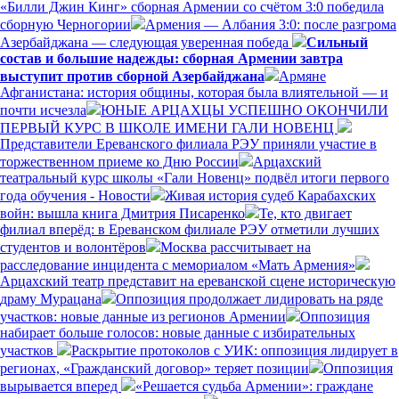
«Билли Джин Кинг» сборная Армении со счётом 3:0 победила
сборную Черногории
Армения — Албания 3:0: после разгрома
Азербайджана — следующая уверенная победа
Сильный
состав и большие надежды: сборная Армении завтра
выступит против сборной Азербайджана
Армяне
Афганистана: история общины, которая была влиятельной — и
почти исчезла
ЮНЫЕ АРЦАХЦЫ УСПЕШНО ОКОНЧИЛИ
ПЕРВЫЙ КУРС В ШКОЛЕ ИМЕНИ ГАЛИ НОВЕНЦ
Представители Ереванского филиала РЭУ приняли участие в
торжественном приеме ко Дню России
Арцахский
театральный курс школы «Гали Новенц» подвёл итоги первого
года обучения - Новости
Живая история судеб Карабахских
войн: вышла книга Дмитрия Писаренко
Те, кто двигает
филиал вперёд: в Ереванском филиале РЭУ отметили лучших
студентов и волонтёров
Москва рассчитывает на
расследование инцидента с мемориалом «Мать Армения»
Арцахский театр представит на ереванской сцене историческую
драму Мурацана
Оппозиция продолжает лидировать на ряде
участков: новые данные из регионов Армении
Оппозиция
набирает больше голосов: новые данные с избирательных
участков
Раскрытие протоколов с УИК: оппозиция лидирует в
регионах, «Гражданский договор» теряет позиции
Оппозиция
вырывается вперед
«Решается судьба Армении»: граждане