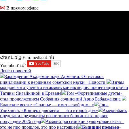
В прямом эфире
Հետևե՛ք Euromedia24-ին
Youtube-ում`
Лента новостей
Зарождение Академии наук Армении: От истоков
цивилизации к вершинам советской науки - Новости
Взгляд
мордовского ученого на армянское наследие: презентация книги
Татяны Янгайкиной в Ереване
Том «Фортепианные дуэты»
стал продолжением Собрания сочинений Арно Бабаджаняна
Еланские вести: «Счастье — иметь свой дом...»
Ляна
Улиханян: «Концерт для меня — это второй дом»
Америабанк
представил результаты розничного банкинга за первое
полугодие 2026 года
Армяно-российские культурные связи –
это не про прошлое, это про настоящее
Бывший премьер-