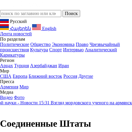
Русский
Հայերեն
English
Лента новостей
По разделам
Политические
Общество
Экономика
Право
Чрезвычайный
происшествия
Культура
Спорт
Интервью
Аналитический
Карикатуры
Регион
Арцах
Турция
Азербайджан
Иран
Мир
США
Европа
Ближний восток
Россия
Другие
Пресса
Армения
Мир
Медиа
Видео
Фото
уки - Новости
15:31
Взгляд мордовского ученого на армянское н
Соединенные Штаты