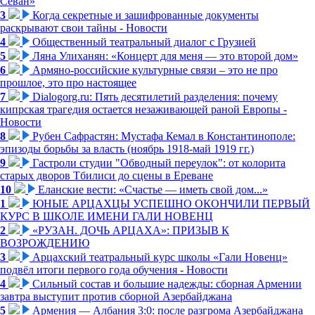
Севан»
3
Когда секретные и зашифрованные документы
раскрывают свои тайны - Новости
4
Общественный театральный диалог с Грузией
5
Ляна Улиханян: «Концерт для меня — это второй дом»
6
Армяно-российские культурные связи – это не про
прошлое, это про настоящее
7
Dialogorg.ru: Пять десятилетий разделения: почему
кипрская трагедия остается незаживающей раной Европы -
Новости
8
Рубен Сафрастян: Мустафа Кемал в Константинополе:
эпизоды борьбы за власть (ноябрь 1918-май 1919 гг.)
9
Гастроли студии "Обводный переулок": от колорита
старых дворов Тбилиси до сцены в Ереване
10
Еланские вести: «Счастье — иметь свой дом...»
1
ЮНЫЕ АРЦАХЦЫ УСПЕШНО ОКОНЧИЛИ ПЕРВЫЙ
КУРС В ШКОЛЕ ИМЕНИ ГАЛИ НОВЕНЦ
2
«РУЗАН. ДОЧЬ АРЦАХА»: ПРИЗЫВ К
ВОЗРОЖДЕНИЮ
3
Арцахский театральный курс школы «Гали Новенц»
подвёл итоги первого года обучения - Новости
4
Сильный состав и большие надежды: сборная Армении
завтра выступит против сборной Азербайджана
5
Армения — Албания 3:0: после разгрома Азербайджана