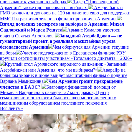
призывают к участию в выборах
Лидер "Просвещенной
Армении" также проголосовал на выборах
Америабанк и
FMO заключили договор на 120 миллионов евро для поддержки
ММСП и развития зеленого финансирования в Армении
Взгляд польских экспертов на выборы в Армении. Михал
Садловский и Марек Решута
Армаис Камалов удостоен
ордена Святых Апостолов
Западный Азербайджан — не
гуманитарный проект, а реальная масштабная угроза
безопасности Армении
Чем обернутся для Армении текущие
выборы
Участие подтверждено: в Ереванском филиале РЭУ
вручили сертификаты участникам «Тотального диктанта – 2026»
Круглый стол Армянского народного движения: «Западный
Азербайджан или Армения: что мы выбираем?»
Аварайр на
большом экране: в июле выйдет масштабный фильм о подвиге
Вардана Мамиконяна
Чем Армении грозит прекращение
членства в ЕАЭС?
Благодаря финансовой помощи от
Микаела Варданяна в размере 127 млн драмов, Центр
гематологии и онкологии был оснащен многочисленным
медицинским оборудованием последнего поколения
Вся лента »