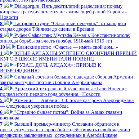
7
Dialogorg.ru: Пять десятилетий разделения: почему
кипрская трагедия остается незаживающей раной Европы -
Новости
8
Гастроли студии "Обводный переулок": от колорита
старых дворов Тбилиси до сцены в Ереване
9
Рубен Сафрастян: Мустафа Кемал в Константинополе:
эпизоды борьбы за власть (ноябрь 1918-май 1919 гг.)
10
Еланские вести: «Счастье — иметь свой дом...»
1
ЮНЫЕ АРЦАХЦЫ УСПЕШНО ОКОНЧИЛИ ПЕРВЫЙ
КУРС В ШКОЛЕ ИМЕНИ ГАЛИ НОВЕНЦ
2
«РУЗАН. ДОЧЬ АРЦАХА»: ПРИЗЫВ К
ВОЗРОЖДЕНИЮ
3
Сильный состав и большие надежды: сборная Армении
завтра выступит против сборной Азербайджана
4
Арцахский театральный курс школы «Гали Новенц»
подвёл итоги первого года обучения - Новости
5
Армения — Албания 3:0: после разгрома Азербайджана
— следующая уверенная победа
6
"Страшно бывает потом": Война за Арцах глазами
военкора
7
Бывший премьер-министр Словакии обратился к
президенту страны с просьбой содействовать освобождению
армянских заключенных, осужденных в Азербайджане