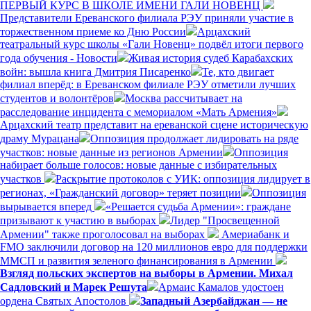
ПЕРВЫЙ КУРС В ШКОЛЕ ИМЕНИ ГАЛИ НОВЕНЦ
Представители Ереванского филиала РЭУ приняли участие в
торжественном приеме ко Дню России
Арцахский
театральный курс школы «Гали Новенц» подвёл итоги первого
года обучения - Новости
Живая история судеб Карабахских
войн: вышла книга Дмитрия Писаренко
Те, кто двигает
филиал вперёд: в Ереванском филиале РЭУ отметили лучших
студентов и волонтёров
Москва рассчитывает на
расследование инцидента с мемориалом «Мать Армения»
Арцахский театр представит на ереванской сцене историческую
драму Мурацана
Оппозиция продолжает лидировать на ряде
участков: новые данные из регионов Армении
Оппозиция
набирает больше голосов: новые данные с избирательных
участков
Раскрытие протоколов с УИК: оппозиция лидирует в
регионах, «Гражданский договор» теряет позиции
Оппозиция
вырывается вперед
«Решается судьба Армении»: граждане
призывают к участию в выборах
Лидер "Просвещенной
Армении" также проголосовал на выборах
Америабанк и
FMO заключили договор на 120 миллионов евро для поддержки
ММСП и развития зеленого финансирования в Армении
Взгляд польских экспертов на выборы в Армении. Михал
Садловский и Марек Решута
Армаис Камалов удостоен
ордена Святых Апостолов
Западный Азербайджан — не