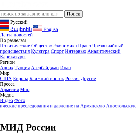
Русский
Հայերեն
English
Лента новостей
По разделам
Политические
Общество
Экономика
Право
Чрезвычайный
происшествия
Культура
Спорт
Интервью
Аналитический
Карикатуры
Регион
Арцах
Турция
Азербайджан
Иран
Мир
США
Европа
Ближний восток
Россия
Другие
Пресса
Армения
Мир
Медиа
Видео
Фото
ские преследования и давление на Армянскую Апостольскую Ц
МИД России