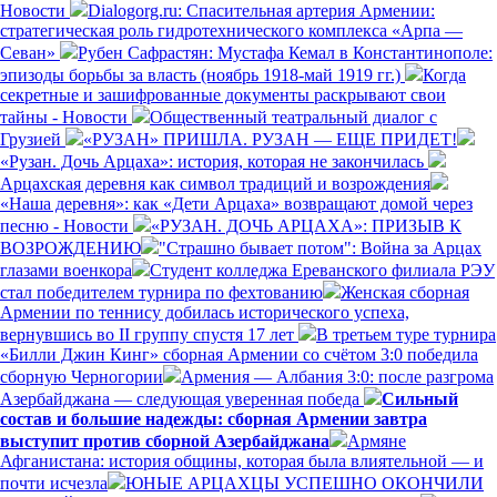
Новости
Dialogorg.ru: Спасительная артерия Армении:
стратегическая роль гидротехнического комплекса «Арпа —
Севан»
Рубен Сафрастян: Мустафа Кемал в Константинополе:
эпизоды борьбы за власть (ноябрь 1918-май 1919 гг.)
Когда
секретные и зашифрованные документы раскрывают свои
тайны - Новости
Общественный театральный диалог с
Грузией
«РУЗАН» ПРИШЛА. РУЗАН — ЕЩЕ ПРИДЕТ!
«Рузан. Дочь Арцаха»: история, которая не закончилась
Арцахская деревня как символ традиций и возрождения
«Наша деревня»: как «Дети Арцаха» возвращают домой через
песню - Новости
«РУЗАН. ДОЧЬ АРЦАХА»: ПРИЗЫВ К
ВОЗРОЖДЕНИЮ
"Страшно бывает потом": Война за Арцах
глазами военкора
Студент колледжа Ереванского филиала РЭУ
стал победителем турнира по фехтованию
Женская сборная
Армении по теннису добилась исторического успеха,
вернувшись во II группу спустя 17 лет
В третьем туре турнира
«Билли Джин Кинг» сборная Армении со счётом 3:0 победила
сборную Черногории
Армения — Албания 3:0: после разгрома
Азербайджана — следующая уверенная победа
Сильный
состав и большие надежды: сборная Армении завтра
выступит против сборной Азербайджана
Армяне
Афганистана: история общины, которая была влиятельной — и
почти исчезла
ЮНЫЕ АРЦАХЦЫ УСПЕШНО ОКОНЧИЛИ