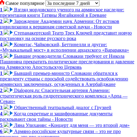
Самое популярное
1
Взгляд мордовского ученого на армянское наследие:
презентация книги Татяны Янгайкиной в Ереване
2
Зарождение Академии наук Армении: От истоков
цивилизации к вершинам советской науки - Новости
3
Степанакертский Театр Трех Ключей представит новую
постановку на основе русского рока
4
Комитас, Чайковский, Беттинелли и другие:
«Музыкальный мост» в исполнении арцахского «Вараракна»
5
Бывшие руководители Словакии требуют от Никола
Пашиняна прекратить политические преследования и давление
на Армянскую Апостольскую Церковь
1
Бывший премьер-министр Словакии обратился к
президенту страны с просьбой содействовать освобождению
армянских заключенных, осужденных в Азербайджане
2
Dialogorg.ru: Спасительная артерия Армении:
стратегическая роль гидротехнического комплекса «Арпа —
Севан»
3
Общественный театральный диалог с Грузией
4
Когда секретные и зашифрованные документы
раскрывают свои тайны - Новости
5
Ляна Улиханян: «Концерт для меня — это второй дом»
6
Армяно-российские культурные связи – это не про
прошлое, это про настоящее