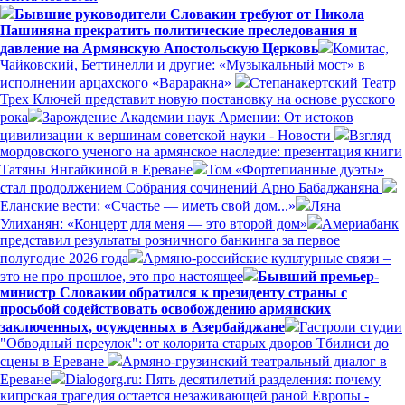
Бывшие руководители Словакии требуют от Никола
Пашиняна прекратить политические преследования и
давление на Армянскую Апостольскую Церковь
Комитас,
Чайковский, Беттинелли и другие: «Музыкальный мост» в
исполнении арцахского «Вараракна»
Степанакертский Театр
Трех Ключей представит новую постановку на основе русского
рока
Зарождение Академии наук Армении: От истоков
цивилизации к вершинам советской науки - Новости
Взгляд
мордовского ученого на армянское наследие: презентация книги
Татяны Янгайкиной в Ереване
Том «Фортепианные дуэты»
стал продолжением Собрания сочинений Арно Бабаджаняна
Еланские вести: «Счастье — иметь свой дом...»
Ляна
Улиханян: «Концерт для меня — это второй дом»
Америабанк
представил результаты розничного банкинга за первое
полугодие 2026 года
Армяно-российские культурные связи –
это не про прошлое, это про настоящее
Бывший премьер-
министр Словакии обратился к президенту страны с
просьбой содействовать освобождению армянских
заключенных, осужденных в Азербайджане
Гастроли студии
"Обводный переулок": от колорита старых дворов Тбилиси до
сцены в Ереване
Армяно-грузинский театральный диалог в
Ереване
Dialogorg.ru: Пять десятилетий разделения: почему
кипрская трагедия остается незаживающей раной Европы -