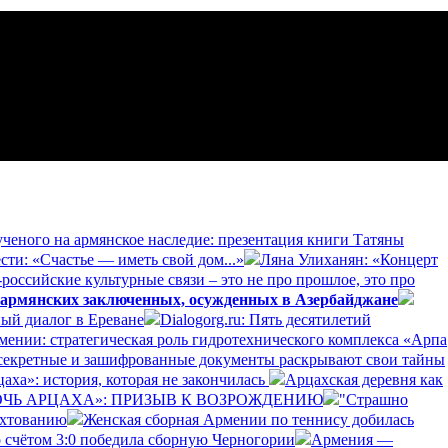
ученого на армянское наследие: презентация книги Татяны
сти: «Счастье — иметь свой дом...»
Ляна Улиханян: «Концерт
российские культурные связи – это не про прошлое, это про
 армянских заключенных, осужденных в Азербайджане
ый диалог в Ереване
Dialogorg.ru: Пять десятилетий
рмении: стратегическая роль гидротехнического комплекса «Арпа
секретные и зашифрованные документы раскрывают свои тайны
аха»: история, которая не закончилась
Арцахская деревня как
ДОЧЬ АРЦАХА»: ПРИЗЫВ К ВОЗРОЖДЕНИЮ
"Страшно
ехтованию
Женская сборная Армении по теннису добилась
 счётом 3:0 победила сборную Черногории
Армения —