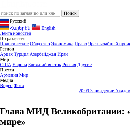
Русский
Հայերեն
English
Лента новостей
По разделам
Политические
Общество
Экономика
Право
Чрезвычайный прои
Регион
Арцах
Турция
Азербайджан
Иран
Мир
США
Европа
Ближний восток
Россия
Другие
Пресса
Армения
Мир
Медиа
Видео
Фото
20:09
Зарождение Академии наук Ар
Глава МИД Великобритании: «И
мире»