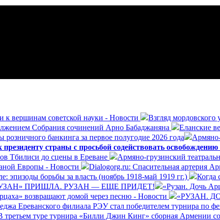
и к вершинам советской науки - Новости
Взгляд мордовского 
олжением Собрания сочинений Арно Бабаджаняна
Еланские ве
ы розничного банкинга за первое полугодие 2026 года
Армяно-
президенту страны с просьбой содействовать освобождению
ров Тбилиси до сцены в Ереване
Армяно-грузинский театральн
раной Европы - Новости
Dialogorg.ru: Спасительная артерия А
: эпизоды борьбы за власть (ноябрь 1918-май 1919 гг.)
Когда 
УЗАН» ПРИШЛА. РУЗАН — ЕЩЕ ПРИДЕТ!
«Рузан. Дочь Арц
Арцаха» возвращают домой через песню - Новости
«РУЗАН. 
леджа Ереванского филиала РЭУ стал победителем турнира по ф
В третьем туре турнира «Билли Джин Кинг» сборная Армении со