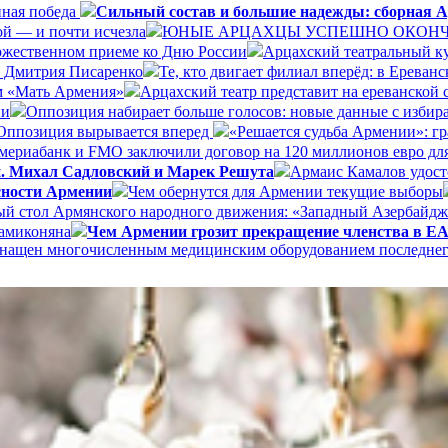
нная победа
Сильный состав и большие надежды: сборная А
ой — и почти исчезла
ЮНЫЕ АРЦАХЦЫ УСПЕШНО ОКОНЧИ
ржественном приеме ко Дню России
Арцахский театральный ку
а Дмитрия Писаренко
Те, кто двигает филиал вперёд: в Ерева
ом «Мать Армения»
Арцахский театр представит на ереванской
ии
Оппозиция набирает больше голосов: новые данные с избир
Оппозиция вырывается вперед
«Решается судьба Армении»: г
ериабанк и FMO заключили договор на 120 миллионов евро дл
и. Михал Садловский и Марек Решута
Армаис Камалов удост
сности Армении
Чем обернутся для Армении текущие выборы
ый стол Армянского народного движения: «Западный Азербайдж
Мамиконяна
Чем Армении грозит прекращение членства в 
 оснащен многочисленным медицинским оборудованием последне