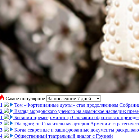
Самое популярное
1
Том «Фортепианные дуэты» стал продолжением Собрани
2
Взгляд мордовского ученого на армянское наследие: пре
1
Бывший премьер-министр Словакии обратился к президен
2
Dialogorg.ru: Спасительная артерия Армении: стратегиче
3
Когда секретные и зашифрованные документы раскрывают
4
Общественный театральный диалог с Грузией