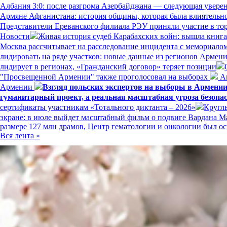
Албания 3:0: после разгрома Азербайджана — следующая увере
Армяне Афганистана: история общины, которая была влиятельн
Представители Ереванского филиала РЭУ приняли участие в то
Новости
Живая история судеб Карабахских войн: вышла книг
Москва рассчитывает на расследование инцидента с мемориал
лидировать на ряде участков: новые данные из регионов Армен
лидирует в регионах, «Гражданский договор» теряет позиции
"Просвещенной Армении" также проголосовал на выборах
Ам
Армении
Взгляд польских экспертов на выборы в Армени
гуманитарный проект, а реальная масштабная угроза безопа
сертификаты участникам «Тотального диктанта – 2026»
Кругл
экране: в июле выйдет масштабный фильм о подвиге Вардана 
размере 127 млн драмов, Центр гематологии и онкологии был
Вся лента »