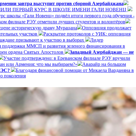
рмении завтра выступит против сборной Азербайджана
ЛИ ПЕРВЫЙ КУРС В ШКОЛЕ ИМЕНИ ГАЛИ НОВЕНЦ
рс школы «Гали Новенц» подвёл итоги первого года обучения -
нском филиале РЭУ отметили лучших студентов и волонтёров
 сцене историческую драму Мурацана
Оппозиция продолжает
ательных участков
Раскрытие протоколов с УИК: оппозиция
раждане призывают к участию в выборах
Лидер
я поддержки ММСП и развития зеленого финансирования в
оен ордена Святых Апостолов
Западный Азербайджан — не
Участие подтверждено: в Ереванском филиале РЭУ вручили
ан или Армения: что мы выбираем?»
Аварайр на большом
ЕАЭС?
Благодаря финансовой помощи от Микаела Варданяна в
го поколения