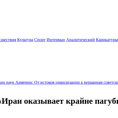
сшествия
Культура
Спорт
Интервью
Аналитический
Карикатуры
мении: От истоков цивилизации к вершинам советской науки -
ран оказывает крайне пагубно