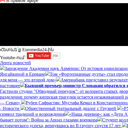
В прямом эфире
Հետևե՛ք Euromedia24-ին
Youtube-ում`
Лента новостей
Зарождение Академии наук Армении: От истоков цивилизаци
Янгайкиной в Ереване
Том «Фортепианные дуэты» стал прод
для меня — это второй дом»
Америабанк представил результат
настоящее
Бывший премьер-министр Словакии обратился к 
Гастроли студии "Обводный переулок": от колорита старых дво
разделения: почему кипрская трагедия остается незаживающей 
— Севан»
Рубен Сафрастян: Мустафа Кемал в Константинополе
- Новости
Общественный театральный диалог с Грузией
«Р
символ традиций и возрождения
«Наша деревня»: как «Дети 
бывает потом": Война за Арцах глазами военкора
Студент кол
исторического успеха, вернувшись во II группу спустя 17 лет