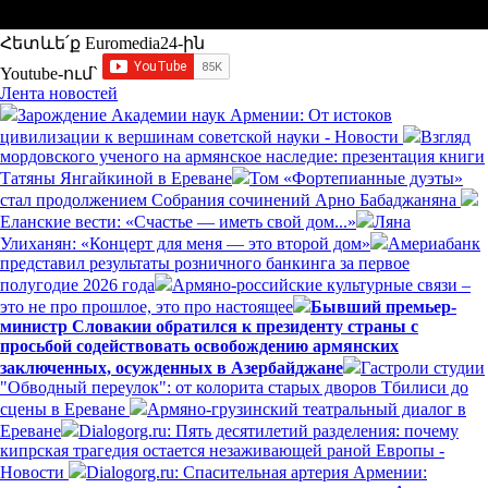
Հետևե՛ք Euromedia24-ին
Youtube-ում`
Лента новостей
Зарождение Академии наук Армении: От истоков
цивилизации к вершинам советской науки - Новости
Взгляд
мордовского ученого на армянское наследие: презентация книги
Татяны Янгайкиной в Ереване
Том «Фортепианные дуэты»
стал продолжением Собрания сочинений Арно Бабаджаняна
Еланские вести: «Счастье — иметь свой дом...»
Ляна
Улиханян: «Концерт для меня — это второй дом»
Америабанк
представил результаты розничного банкинга за первое
полугодие 2026 года
Армяно-российские культурные связи –
это не про прошлое, это про настоящее
Бывший премьер-
министр Словакии обратился к президенту страны с
просьбой содействовать освобождению армянских
заключенных, осужденных в Азербайджане
Гастроли студии
"Обводный переулок": от колорита старых дворов Тбилиси до
сцены в Ереване
Армяно-грузинский театральный диалог в
Ереване
Dialogorg.ru: Пять десятилетий разделения: почему
кипрская трагедия остается незаживающей раной Европы -
Новости
Dialogorg.ru: Спасительная артерия Армении: