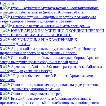
Новости
8
Рубен Сафрастян: Мустафа Кемал в Константинополе:
эпизоды борьбы за власть (ноябрь 1918-май 1919 гг.)
9
Гастроли студии "Обводный переулок": от колорита
старых дворов Тбилиси до сцены в Ереване
10
Еланские вести: «Счастье — иметь свой дом...»
1
ЮНЫЕ АРЦАХЦЫ УСПЕШНО ОКОНЧИЛИ ПЕРВЫЙ
КУРС В ШКОЛЕ ИМЕНИ ГАЛИ НОВЕНЦ
2
«РУЗАН. ДОЧЬ АРЦАХА»: ПРИЗЫВ К
ВОЗРОЖДЕНИЮ
3
Арцахский театральный курс школы «Гали Новенц»
подвёл итоги первого года обучения - Новости
4
Сильный состав и большие надежды: сборная Армении
завтра выступит против сборной Азербайджана
5
Армения — Албания 3:0: после разгрома Азербайджана
— следующая уверенная победа
6
"Страшно бывает потом": Война за Арцах глазами
военкора
7
Оппозиция продолжает лидировать на ряде участков:
новые данные из регионов Армении
8
Оппозиция вырывается вперед
9
Бывший премьер-министр Словакии обратился к
президенту страны с просьбой содействовать освобождению