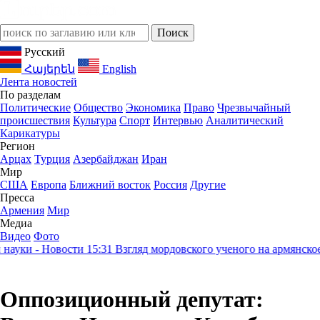
Русский
Հայերեն
English
Лента новостей
По разделам
Политические
Общество
Экономика
Право
Чрезвычайный
происшествия
Культура
Спорт
Интервью
Аналитический
Карикатуры
Регион
Арцах
Турция
Азербайджан
Иран
Мир
США
Европа
Ближний восток
Россия
Другие
Пресса
Армения
Мир
Медиа
Видео
Фото
ки - Новости
15:31
Взгляд мордовского ученого на армянское на
Оппозиционный депутат: