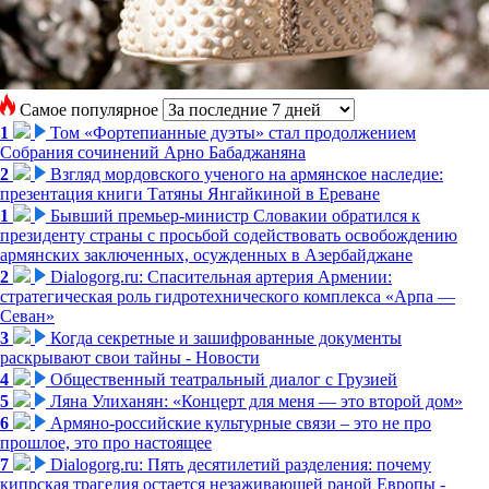
Самое популярное
1
Том «Фортепианные дуэты» стал продолжением
Собрания сочинений Арно Бабаджаняна
2
Взгляд мордовского ученого на армянское наследие:
презентация книги Татяны Янгайкиной в Ереване
1
Бывший премьер-министр Словакии обратился к
президенту страны с просьбой содействовать освобождению
армянских заключенных, осужденных в Азербайджане
2
Dialogorg.ru: Спасительная артерия Армении:
стратегическая роль гидротехнического комплекса «Арпа —
Севан»
3
Когда секретные и зашифрованные документы
раскрывают свои тайны - Новости
4
Общественный театральный диалог с Грузией
5
Ляна Улиханян: «Концерт для меня — это второй дом»
6
Армяно-российские культурные связи – это не про
прошлое, это про настоящее
7
Dialogorg.ru: Пять десятилетий разделения: почему
кипрская трагедия остается незаживающей раной Европы -