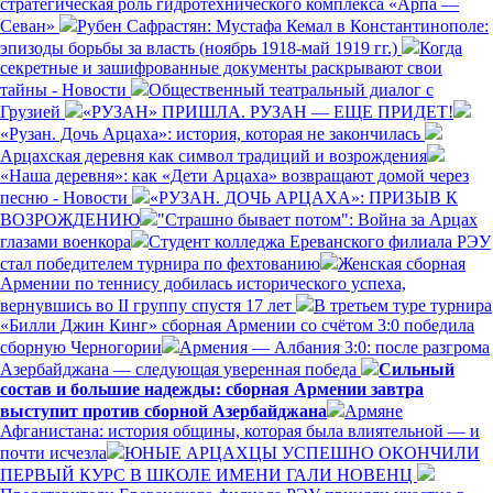
стратегическая роль гидротехнического комплекса «Арпа —
Севан»
Рубен Сафрастян: Мустафа Кемал в Константинополе:
эпизоды борьбы за власть (ноябрь 1918-май 1919 гг.)
Когда
секретные и зашифрованные документы раскрывают свои
тайны - Новости
Общественный театральный диалог с
Грузией
«РУЗАН» ПРИШЛА. РУЗАН — ЕЩЕ ПРИДЕТ!
«Рузан. Дочь Арцаха»: история, которая не закончилась
Арцахская деревня как символ традиций и возрождения
«Наша деревня»: как «Дети Арцаха» возвращают домой через
песню - Новости
«РУЗАН. ДОЧЬ АРЦАХА»: ПРИЗЫВ К
ВОЗРОЖДЕНИЮ
"Страшно бывает потом": Война за Арцах
глазами военкора
Студент колледжа Ереванского филиала РЭУ
стал победителем турнира по фехтованию
Женская сборная
Армении по теннису добилась исторического успеха,
вернувшись во II группу спустя 17 лет
В третьем туре турнира
«Билли Джин Кинг» сборная Армении со счётом 3:0 победила
сборную Черногории
Армения — Албания 3:0: после разгрома
Азербайджана — следующая уверенная победа
Сильный
состав и большие надежды: сборная Армении завтра
выступит против сборной Азербайджана
Армяне
Афганистана: история общины, которая была влиятельной — и
почти исчезла
ЮНЫЕ АРЦАХЦЫ УСПЕШНО ОКОНЧИЛИ
ПЕРВЫЙ КУРС В ШКОЛЕ ИМЕНИ ГАЛИ НОВЕНЦ