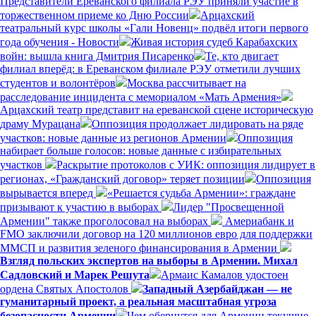
Представители Ереванского филиала РЭУ приняли участие в
торжественном приеме ко Дню России
Арцахский
театральный курс школы «Гали Новенц» подвёл итоги первого
года обучения - Новости
Живая история судеб Карабахских
войн: вышла книга Дмитрия Писаренко
Те, кто двигает
филиал вперёд: в Ереванском филиале РЭУ отметили лучших
студентов и волонтёров
Москва рассчитывает на
расследование инцидента с мемориалом «Мать Армения»
Арцахский театр представит на ереванской сцене историческую
драму Мурацана
Оппозиция продолжает лидировать на ряде
участков: новые данные из регионов Армении
Оппозиция
набирает больше голосов: новые данные с избирательных
участков
Раскрытие протоколов с УИК: оппозиция лидирует в
регионах, «Гражданский договор» теряет позиции
Оппозиция
вырывается вперед
«Решается судьба Армении»: граждане
призывают к участию в выборах
Лидер "Просвещенной
Армении" также проголосовал на выборах
Америабанк и
FMO заключили договор на 120 миллионов евро для поддержки
ММСП и развития зеленого финансирования в Армении
Взгляд польских экспертов на выборы в Армении. Михал
Садловский и Марек Решута
Армаис Камалов удостоен
ордена Святых Апостолов
Западный Азербайджан — не
гуманитарный проект, а реальная масштабная угроза
безопасности Армении
Чем обернутся для Армении текущие