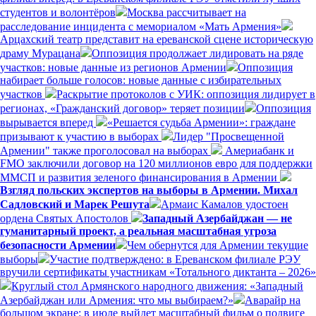
студентов и волонтёров
Москва рассчитывает на
расследование инцидента с мемориалом «Мать Армения»
Арцахский театр представит на ереванской сцене историческую
драму Мурацана
Оппозиция продолжает лидировать на ряде
участков: новые данные из регионов Армении
Оппозиция
набирает больше голосов: новые данные с избирательных
участков
Раскрытие протоколов с УИК: оппозиция лидирует в
регионах, «Гражданский договор» теряет позиции
Оппозиция
вырывается вперед
«Решается судьба Армении»: граждане
призывают к участию в выборах
Лидер "Просвещенной
Армении" также проголосовал на выборах
Америабанк и
FMO заключили договор на 120 миллионов евро для поддержки
ММСП и развития зеленого финансирования в Армении
Взгляд польских экспертов на выборы в Армении. Михал
Садловский и Марек Решута
Армаис Камалов удостоен
ордена Святых Апостолов
Западный Азербайджан — не
гуманитарный проект, а реальная масштабная угроза
безопасности Армении
Чем обернутся для Армении текущие
выборы
Участие подтверждено: в Ереванском филиале РЭУ
вручили сертификаты участникам «Тотального диктанта – 2026»
Круглый стол Армянского народного движения: «Западный
Азербайджан или Армения: что мы выбираем?»
Аварайр на
большом экране: в июле выйдет масштабный фильм о подвиге