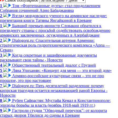
Самое популярное
1
Том «Фортепианные дуэты» стал продолжением
Собрания сочинений Арно Бабаджаняна
2
Взгляд мордовского ученого на армянское наследие:
презентация книги Татяны Янгайкиной в Ереване
1
Бывший премьер-министр Словакии обратился к
президенту страны с просьбой содействовать освобождению
армянских заключенных, осужденных в Азербайджане
2
Dialogorg.ru: Спасительная артерия Армении:
стратегическая роль гидротехнического комплекса «Арпа —
Севан»
3
Когда секретные и зашифрованные документы
раскрывают свои тайны - Новости
4
Общественный театральный диалог с Грузией
5
Ляна Улиханян: «Концерт для меня — это второй дом»
6
Армяно-российские культурные связи – это не про
прошлое, это про настоящее
7
Dialogorg.ru: Пять десятилетий разделения: почему
кипрская трагедия остается незаживающей раной Европы -
Новости
8
Рубен Сафрастян: Мустафа Кемал в Константинополе:
эпизоды борьбы за власть (ноябрь 1918-май 1919 гг.)
9
Гастроли студии "Обводный переулок": от колорита
старых дворов Тбилиси до сцены в Ереване