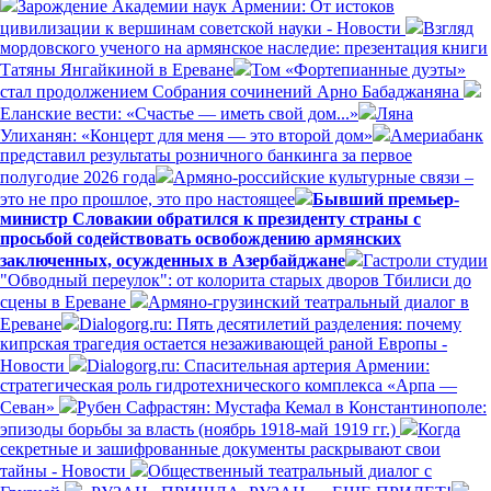
Зарождение Академии наук Армении: От истоков
цивилизации к вершинам советской науки - Новости
Взгляд
мордовского ученого на армянское наследие: презентация книги
Татяны Янгайкиной в Ереване
Том «Фортепианные дуэты»
стал продолжением Собрания сочинений Арно Бабаджаняна
Еланские вести: «Счастье — иметь свой дом...»
Ляна
Улиханян: «Концерт для меня — это второй дом»
Америабанк
представил результаты розничного банкинга за первое
полугодие 2026 года
Армяно-российские культурные связи –
это не про прошлое, это про настоящее
Бывший премьер-
министр Словакии обратился к президенту страны с
просьбой содействовать освобождению армянских
заключенных, осужденных в Азербайджане
Гастроли студии
"Обводный переулок": от колорита старых дворов Тбилиси до
сцены в Ереване
Армяно-грузинский театральный диалог в
Ереване
Dialogorg.ru: Пять десятилетий разделения: почему
кипрская трагедия остается незаживающей раной Европы -
Новости
Dialogorg.ru: Спасительная артерия Армении:
стратегическая роль гидротехнического комплекса «Арпа —
Севан»
Рубен Сафрастян: Мустафа Кемал в Константинополе:
эпизоды борьбы за власть (ноябрь 1918-май 1919 гг.)
Когда
секретные и зашифрованные документы раскрывают свои
тайны - Новости
Общественный театральный диалог с