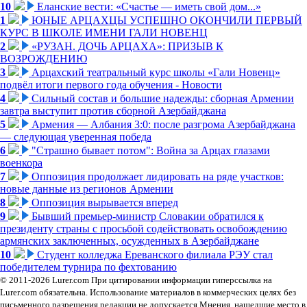
10
Еланские вести: «Счастье — иметь свой дом...»
1
ЮНЫЕ АРЦАХЦЫ УСПЕШНО ОКОНЧИЛИ ПЕРВЫЙ
КУРС В ШКОЛЕ ИМЕНИ ГАЛИ НОВЕНЦ
2
«РУЗАН. ДОЧЬ АРЦАХА»: ПРИЗЫВ К
ВОЗРОЖДЕНИЮ
3
Арцахский театральный курс школы «Гали Новенц»
подвёл итоги первого года обучения - Новости
4
Сильный состав и большие надежды: сборная Армении
завтра выступит против сборной Азербайджана
5
Армения — Албания 3:0: после разгрома Азербайджана
— следующая уверенная победа
6
"Страшно бывает потом": Война за Арцах глазами
военкора
7
Оппозиция продолжает лидировать на ряде участков:
новые данные из регионов Армении
8
Оппозиция вырывается вперед
9
Бывший премьер-министр Словакии обратился к
президенту страны с просьбой содействовать освобождению
армянских заключенных, осужденных в Азербайджане
10
Студент колледжа Ереванского филиала РЭУ стал
победителем турнира по фехтованию
© 2011-2026 Lurer.com При цитировании информации гиперссылка на
Lurer.com обязательна. Использование материалов в коммерческих целях без
письменного разрешения редакции не допускается.Мнения, нашедшие место в