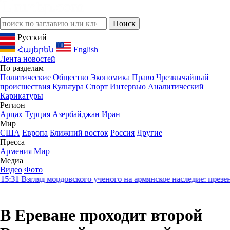
Русский
Հայերեն
English
Лента новостей
По разделам
Политические
Общество
Экономика
Право
Чрезвычайный
происшествия
Культура
Спорт
Интервью
Аналитический
Карикатуры
Регион
Арцах
Турция
Азербайджан
Иран
Мир
США
Европа
Ближний восток
Россия
Другие
Пресса
Армения
Мир
Медиа
Видео
Фото
31
Взгляд мордовского ученого на армянское наследие: презент
В Ереване проходит второй