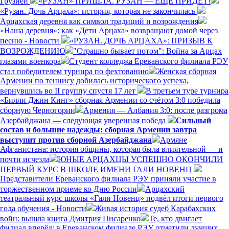
Грузией
«РУЗАН» ПРИШЛА. РУЗАН — ЕЩЕ ПРИДЕТ!
«Рузан. Дочь Арцаха»: история, которая не закончилась
Арцахская деревня как символ традиций и возрождения
«Наша деревня»: как «Дети Арцаха» возвращают домой через
песню - Новости
«РУЗАН. ДОЧЬ АРЦАХА»: ПРИЗЫВ К
ВОЗРОЖДЕНИЮ
"Страшно бывает потом": Война за Арцах
глазами военкора
Студент колледжа Ереванского филиала РЭУ
стал победителем турнира по фехтованию
Женская сборная
Армении по теннису добилась исторического успеха,
вернувшись во II группу спустя 17 лет
В третьем туре турнира
«Билли Джин Кинг» сборная Армении со счётом 3:0 победила
сборную Черногории
Армения — Албания 3:0: после разгрома
Азербайджана — следующая уверенная победа
Сильный
состав и большие надежды: сборная Армении завтра
выступит против сборной Азербайджана
Армяне
Афганистана: история общины, которая была влиятельной — и
почти исчезла
ЮНЫЕ АРЦАХЦЫ УСПЕШНО ОКОНЧИЛИ
ПЕРВЫЙ КУРС В ШКОЛЕ ИМЕНИ ГАЛИ НОВЕНЦ
Представители Ереванского филиала РЭУ приняли участие в
торжественном приеме ко Дню России
Арцахский
театральный курс школы «Гали Новенц» подвёл итоги первого
года обучения - Новости
Живая история судеб Карабахских
войн: вышла книга Дмитрия Писаренко
Те, кто двигает
филиал вперёд: в Ереванском филиале РЭУ отметили лучших